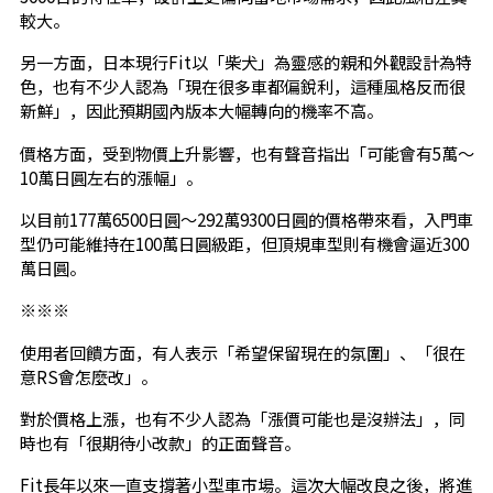
較大。
另一方面，日本現行Fit以「柴犬」為靈感的親和外觀設計為特
色，也有不少人認為「現在很多車都偏銳利，這種風格反而很
新鮮」，因此預期國內版本大幅轉向的機率不高。
價格方面，受到物價上升影響，也有聲音指出「可能會有5萬～
10萬日圓左右的漲幅」。
以目前177萬6500日圓～292萬9300日圓的價格帶來看，入門車
型仍可能維持在100萬日圓級距，但頂規車型則有機會逼近300
萬日圓。
※※※
使用者回饋方面，有人表示「希望保留現在的氛圍」、「很在
意RS會怎麼改」。
對於價格上漲，也有不少人認為「漲價可能也是沒辦法」，同
時也有「很期待小改款」的正面聲音。
Fit長年以來一直支撐著小型車市場。這次大幅改良之後，將進