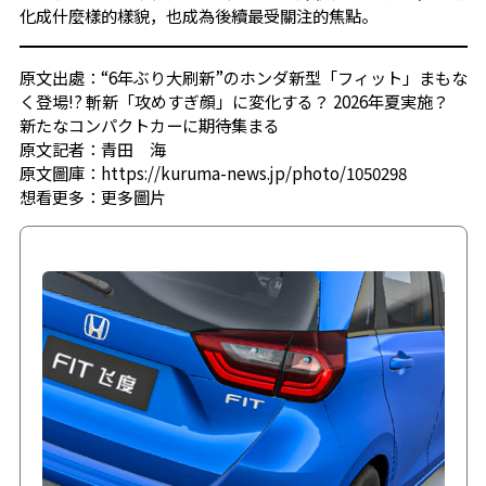
化成什麼樣的樣貌，也成為後續最受關注的焦點。
原文出處：“6年ぶり大刷新”のホンダ新型「フィット」まもな
く登場!? 斬新「攻めすぎ顔」に変化する？ 2026年夏実施？
新たなコンパクトカーに期待集まる
原文記者：青田 海
原文圖庫：https://kuruma-news.jp/photo/1050298
想看更多：
更多圖片