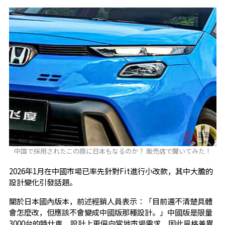
中国で採用されたこの顔に日本もなるのか？ 販売店で聞いてみた！
2026年1月在中國市場已率先針對Fit進行小改款，其中大膽的
設計變化引發話題。
關於日本國內版本，前述經銷人員表示：「目前還不清楚具體
會怎麼改，但應該不會變成中國版那種設計。」中國版是限量
3000台的特仕車，設計上更偏向當地市場需求，因此風格差異