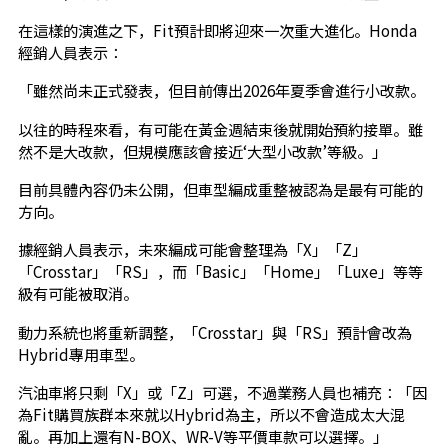
在這樣的演進之下，Fit預計即將迎來一次重大進化。Honda
經銷人員表示：
「雖然尚未正式發表，但目前傳出2026年夏季會進行小改款。
以往的時程來看，有可能在黃金週結束後就開始預約接單。雖
然不是大改款，但規模應該會接近‘大型小改款’等級。」
目前具體內容仍未公開，但車型編成重整被認為是最有可能的
方向。
據經銷人員表示，未來編成可能會整理為「X」「Z」
「Crosstar」「RS」，而「Basic」「Home」「Luxe」等等
級有可能被取消。
動力系統也將重新調整，「Crosstar」與「RS」預計會改為
Hybrid專用車型。
汽油車將只剩「X」或「Z」可選，不過業務人員也補充：「因
為Fit購買族群本來就以Hybrid為主，所以不會造成太大混
亂。再加上還有N-BOX、WR-V等平價車款可以選擇。」