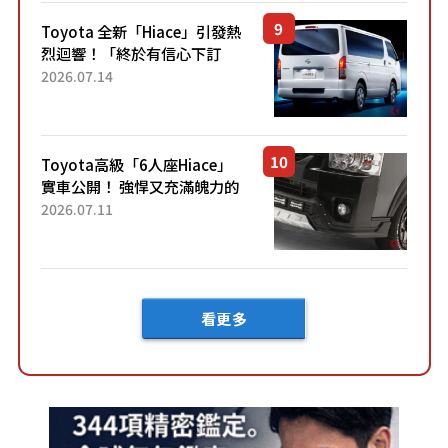
「三...
Toyota 全新「Hiace」引發熱
烈迴響！「終於有信心下訂
了！」「哪個等級交車最
2026.07.14
快？」討論不斷！但下訂後竟
然還要等「超過半年」才能交
車？...
Toyota高級「6人座Hiace」
實車公開！ 強悍又充滿魄力的
「全黑設計」搭配特別「豪華
2026.07.11
內裝」！ Premium打造的「限
定Bruno」由...
看更多