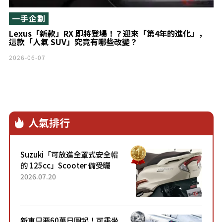
一手企劃
Lexus「新款」RX 即將登場！？迎來「第4年的進化」，
這款「人氣 SUV」究竟有哪些改變？
2026-06-07
人氣排行
Suzuki「可放進全罩式安全帽
的 125cc」Scooter 備受矚
目！採用全新流線設計與各項
2026.07.20
升級，騎乘更加舒適！已陸續
開始出口的新款「B...
新車只要60萬日圓起！可乘坐