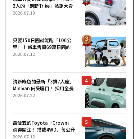
3人的「創新Trike」熱銷大賣
成為人氣車款！「養車成本真
2026.07.10
的超便宜！」「150日圓就能
跑100公里」「小朋友坐得...
只要150日圓就能跑「100公
里」！ 新車售價69萬日圓的
「3人座」Trike大受歡迎！ 順
2026.07.12
應時代需求，究竟為何能迅速
熱賣？
清新綠色的最新「3排7人座」
Minivan 備受矚目！ 採用全長
4.7公尺剛剛好的車身尺寸與
2026.07.22
「滑門」設計！ 還推出467萬
元日圓起的5人座版...
最便宜的Toyota「Crown」
值得關注！ 搭載4WD、每公升
22.4公里低油耗表現超亮眼！
2026.07.12