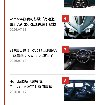
配備豐富、超越售價水準，堪
稱高CP值代表的「...
Yamaha發表可行駛「高速道
路」的新型小型速克達！ 搭載
能享受超強勁「渦輪感」的動
2026.07.13
力系統！ 採用與高階「Super
Sport」車款相同的...
910萬日圓！Toyota 玩真的的
「超豪華 Crown」太厲害了！
採用由「匠人技藝」打造的
2026.07.19
「專屬車色」與運動化「底盤
設定」！還配備專屬豪華...
Honda頂級「超省油」
Minivan 太厲害！ 採用豪華
「真皮座椅」與專屬「黑色內
2026.07.12
裝」！ 每公升可跑約20公里，
兼具優異節能表現與舒適