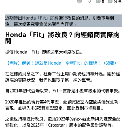
0
0
分享
近期傳出Honda「Fit」即將進行改良的消息，引發市場關
注。這次變更究竟會帶來哪些內容呢？
Honda「Fit」將改良？向經銷商實際詢
問
據傳Honda「Fit」即將迎來大幅度改良。
【圖片】超帥！這就是Honda「全新Fit」的樣貌！（88張）
在這樣的消息之下，社群平台上用戶期待也持續升溫。關於經
銷端的實際狀況，我們也聽取了第一線的聲音。
自2001年初代登場以來，Fit一直都是小型車級距的代表車款。
2020年推出的現行第4代車型，延續寬敞室內空間與優異油耗
表現，並導入多達5種車型設定，因此受到市場矚目。
之後也持續進行改良，包括2022年的內外觀更新與先進安全配
備強化，以及2025年「Crosstar」版本的配色設計調整等。