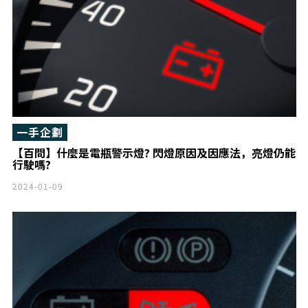
一手企劃
【百問】什麼是電瓶警示燈? 閃燈原因及因應法，亮燈仍能
行駛嗎?
2024-01-09