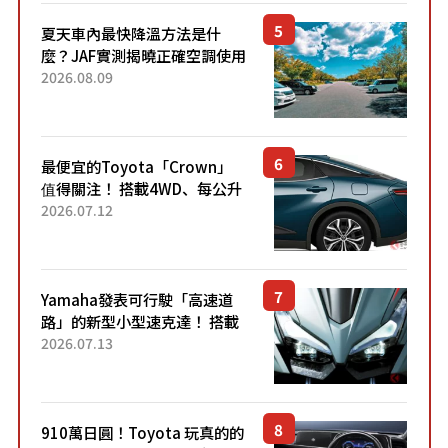
夏天車內最快降溫方法是什
麼？JAF實測揭曉正確空調使用
方式
2026.08.09
最便宜的Toyota「Crown」
值得關注！ 搭載4WD、每公升
22.4公里低油耗表現超亮眼！
2026.07.12
配備豐富、超越售價水準，堪
稱高CP值代表的「...
Yamaha發表可行駛「高速道
路」的新型小型速克達！ 搭載
能享受超強勁「渦輪感」的動
2026.07.13
力系統！ 採用與高階「Super
Sport」車款相同的...
910萬日圓！Toyota 玩真的的