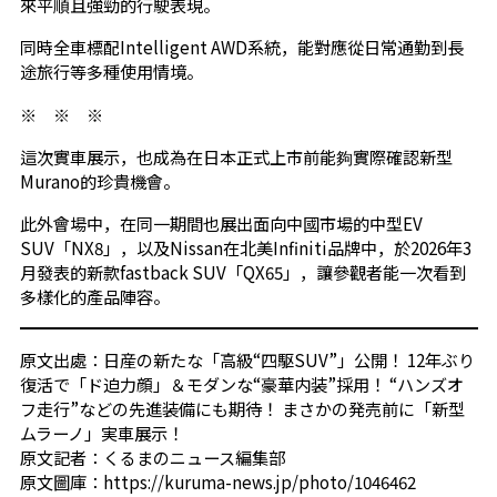
來平順且強勁的行駛表現。
同時全車標配Intelligent AWD系統，能對應從日常通勤到長
途旅行等多種使用情境。
※ ※ ※
這次實車展示，也成為在日本正式上市前能夠實際確認新型
Murano的珍貴機會。
此外會場中，在同一期間也展出面向中國市場的中型EV
SUV「NX8」，以及Nissan在北美Infiniti品牌中，於2026年3
月發表的新款fastback SUV「QX65」，讓參觀者能一次看到
多樣化的產品陣容。
原文出處：日産の新たな「高級“四駆SUV”」公開！ 12年ぶり
復活で「ド迫力顔」＆モダンな“豪華内装”採用！ “ハンズオ
フ走行”などの先進装備にも期待！ まさかの発売前に「新型
ムラーノ」実車展示！
原文記者：くるまのニュース編集部
原文圖庫：https://kuruma-news.jp/photo/1046462