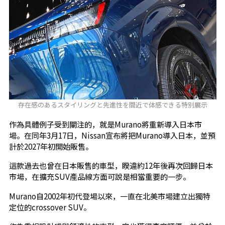
存在感のあるスタイリングと先進性を間近で体感できる特別展示
作為具體例子受到關注的，就是Murano將重新導入日本市
場。在同年3月17日，Nissan宣布將把Murano導入日本，並預
計於2027年初開始販售。
這款過去也曾在日本販售的車型，睽違約12年後再次回歸日本
市場，在擴充SUV產品線方面可說是相當重要的一步。
Murano自2002年初代登場以來，一直在北美市場建立出獨特
定位的crossover SUV。