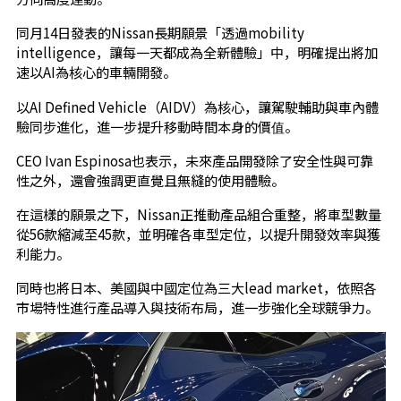
同月14日發表的Nissan長期願景「透過mobility
intelligence，讓每一天都成為全新體驗」中，明確提出將加
速以AI為核心的車輛開發。
以AI Defined Vehicle（AIDV）為核心，讓駕駛輔助與車內體
驗同步進化，進一步提升移動時間本身的價值。
CEO Ivan Espinosa也表示，未來產品開發除了安全性與可靠
性之外，還會強調更直覺且無縫的使用體驗。
在這樣的願景之下，Nissan正推動產品組合重整，將車型數量
從56款縮減至45款，並明確各車型定位，以提升開發效率與獲
利能力。
同時也將日本、美國與中國定位為三大lead market，依照各
市場特性進行產品導入與技術布局，進一步強化全球競爭力。