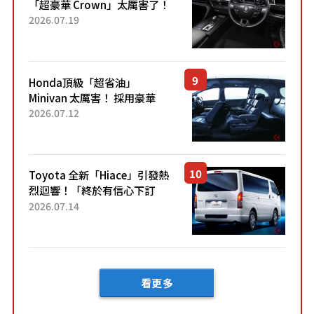
「超豪華 Crown」太厲害了！
採用由「匠人技藝」打造的
2026.07.19
「專屬車色」與運動化「底盤
設定」！還配備專屬豪華...
Honda頂級「超省油」
Minivan 太厲害！ 採用豪華
「真皮座椅」與專屬「黑色內
2026.07.12
裝」！ 每公升可跑約20公里，
兼具優異節能表現與舒適
「三...
Toyota 全新「Hiace」引發熱
烈迴響！「終於有信心下訂
了！」「哪個等級交車最
2026.07.14
快？」討論不斷！但下訂後竟
然還要等「超過半年」才能交
車？...
看更多