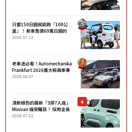
升級，騎乘更加舒適！已陸續
開始出口的新款「B...
只要150日圓就能跑「100公
里」！ 新車售價69萬日圓的
「3人座」Trike大受歡迎！ 順
2026.07.12
應時代需求，究竟為何能迅速
熱賣？
老車迷必看！Automechanika
Frankfurt 2026擴大經典車專
區 1954年珍稀古董車現場修復
2026.08.07
清新綠色的最新「3排7人座」
Minivan 備受矚目！ 採用全長
4.7公尺剛剛好的車身尺寸與
2026.07.22
「滑門」設計！ 還推出467萬
元日圓起的5人座版...