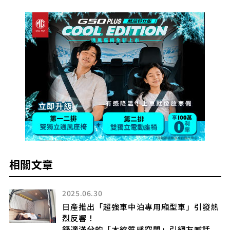
相關文章
2025.06.30
與發
日產推出「超強車中泊專用廂型車」引發熱
烈反響！
舒適滿分的「木紋質感空間」引網友喊話