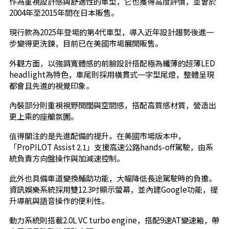
作為重視設計感與舒適性的車型，它也獲得高度評價，並曾於
2004年至2015年間在日本販售。
現行款為2025年登場的第4代車型，導入近年設計趨勢後進一
步變得更洗鍊，目前已在美國市場展開販售。
外觀方面，以強調寬體感的前臉設計搭配極為纖薄的超薄LED
headlight為特色，車尾則採用橫貫式一字型尾燈，整體呈現
都會且先進的視覺印象。
內裝部分則重視視野開闊與空間感，搭配高質感材質，營造出
更上乘的座艙氛圍。
值得關注的是先進配備的提升。在美國市場版本中，
「ProPILOT Assist 2.1」支援高速公路hands-off駕駛，由系
統負責方向盤操作與加減速控制。
此外也具備車道變換輔助功能，大幅降低長途駕駛時的負擔。
資訊娛樂系統採用雙12.3吋顯示螢幕，並內建Google功能，提
升導航與語音操作的便利性。
動力系統則搭載2.0L VC turbo engine，搭配9速AT變速箱，帶