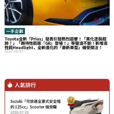
一手企劃
Toyota全新「Prius」發表引發熱烈迴響！「黑化塗裝超
帥！」「期待性能版『GR』登場！」等聲浪不斷！新增高
性能Headlight，全新進化的「最新車型」備受關注！
2026-08-07
人氣排行
Suzuki「可放進全罩式安全帽
的 125cc」Scooter 備受矚
目！採用全新流線設計與各項
2026.07.20