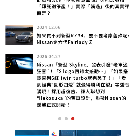
「拜託別停產！」實際「躺過」後的真實評
價是？
2024.12.06
引
如果買不到新型RZ34，要不要考慮舊款呢?
Nissan第六代Fairlady Z
2026.04.27
Nissan「新型 Skyline」發表引發“老車迷
狂喜”！「S logo回歸太感動…」「如果搭
載直列6缸 twin turbo就完美了！」「看
到經典“圓形四燈”就覺得勝利在望」等聲音
湧現！採用超復古、讓人聯想到
“Hakosuka”的舊車設計，象徵Nissan的
逆襲正式開始！