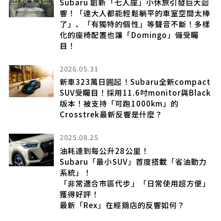
度亮
Subaru 創新「七人座」小休旅引發巨大迴
響！「連大人都能輕鬆躺平的車室空間太棒
了」、「有獨特的個性」等聲音不斷！多樣
於
化的座椅配置也讓「Domingo」備受矚
目！
2026.05.31
優惠
新車323萬日圓起！Subaru全新compact
SUV受矚目！採用11.6吋monitor與Black
版本！被支持「可跑1000km」的
Crosstrek最新反響是什麼？
2025.08.25
油耗達到每公升28公里！
，
Subaru「最小SUV」首度搭載「省油動力
四
系統」！
「非常適合市區代步」「日常使用超方便」
度
獲得好評！
最新「Rex」在經銷店的反響如何？