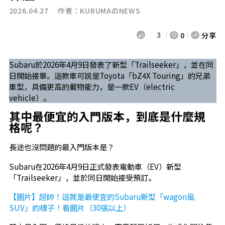
2026.04.27 作者：
KURUMAのNEWS
3
0
分享
Subaru於2026年4月9日發表了新型「Trailseeker」，並在同
日開始接單。這款車可說是Toyota「bZ4X Touring」的兄弟
車型，具備更高的載物能力，是一款EV（electric
vehicle）。
其中最便宜的入門版本，到底是什麼規
格呢？
長途也沒問題的最入門版本是？
Subaru在2026年4月9日正式發表電動車（EV）新型
「Trailseeker」，並於同日開始接受預訂。
【圖片】超帥！這就是最便宜的Subaru新型「wagon風
SUV」的樣子！看圖片（30張以上）