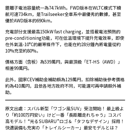
鋰離子電池容量統一為74.7kWh。FWD版本在WLTC模式下續
航可達734km，是Trailseeker全車系中最優秀的數據，甚至
優於AWD版本的690km。
充電部分支援最高150kW fast charging，並搭載電池預熱的
pre-conditioning功能，可在低溫環境下提升充電效率，即使
在外氣溫-10°C的嚴寒條件下，也能在約28分鐘內將電量從約
10%充至約80%。
價格方面（含稅）為539萬円，與最頂級「ET-HS（AWD）」
相差99萬円。
此外，國家CEV補助金補助額為129萬円，扣除補助後參考價格
約為410萬円，且依各地方政府不同，可能還可再申請額外補
助。
原文出處：スバル新型「ワゴン風SUV」受注開始！ 最上級よ
り「約100万円安い」けど一番「長距離走れちゃう」コスパ
高モデル！ “光るSUBARU”ロゴ＆「タフなデザイン」採用！
快適装備も充実の「トレイルシーカー」最安モデルとは？