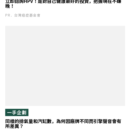
立即諮詢HPV！是對自己健康最好的投資，把握現在不嫌
晚！
PR．台灣癌症基金會
一手企劃
同樣的排氣量和汽缸數，為何因廠牌不同而引擎聲音會有
所差異？