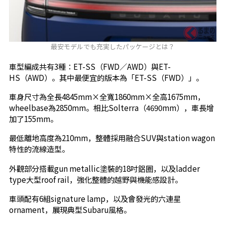
最安モデルでも充実したパッケージとは？
車型編成共有3種：ET-SS（FWD／AWD）與ET-
HS（AWD）。其中最便宜的版本為「ET-SS（FWD）」。
車身尺寸為全長4845mm×全寬1860mm×全高1675mm，
wheelbase為2850mm。相比Solterra（4690mm），車長增
加了155mm。
最低離地高度為210mm，整體採用融合SUV與station wagon
特性的流線造型。
外觀部分搭載gun metallic塗裝的18吋鋁圈，以及ladder
type大型roof rail，強化整體的越野與機能感設計。
車頭配有6組signature lamp，以及會發光的六連星
ornament，展現典型Subaru風格。