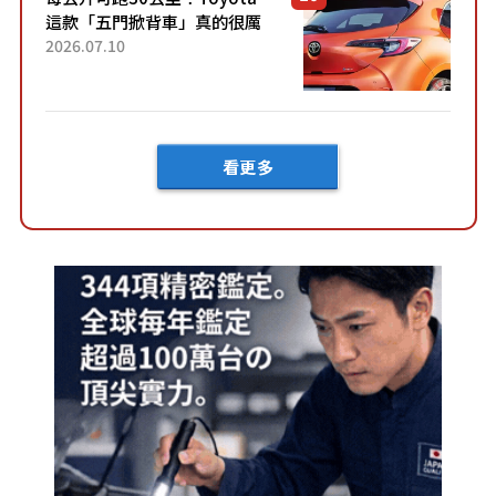
這款「五門掀背車」真的很厲
害！ 擁有全長4.3公尺的「剛剛
2026.07.10
好車身尺寸」，配備全面升
級！ 採Hybrid專屬設...
看更多