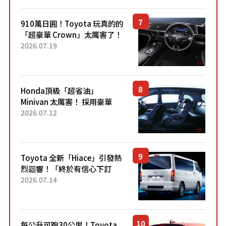
Sport」車款相同的...
910萬日圓！Toyota 玩真的的
「超豪華 Crown」太厲害了！
採用由「匠人技藝」打造的
2026.07.19
「專屬車色」與運動化「底盤
設定」！還配備專屬豪華...
Honda頂級「超省油」
Minivan 太厲害！ 採用豪華
「真皮座椅」與專屬「黑色內
2026.07.12
裝」！ 每公升可跑約20公里，
兼具優異節能表現與舒適
「三...
Toyota 全新「Hiace」引發熱
烈迴響！「終於有信心下訂
了！」「哪個等級交車最
2026.07.14
快？」討論不斷！但下訂後竟
然還要等「超過半年」才能交
車？...
每公升可跑30公里！Toyota