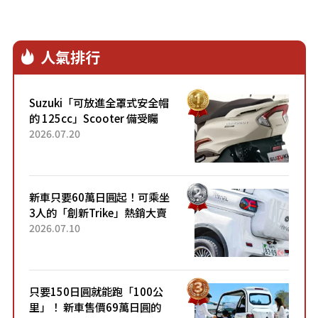
人氣排行
Suzuki「可放進全罩式安全帽
的 125cc」Scooter 備受矚
目！採用全新流線設計與各項
2026.07.20
升級，騎乘更加舒適！已陸續
開始出口的新款「B...
新車只要60萬日圓起！可乘坐
3人的「創新Trike」熱銷大賣
成為人氣車款！「養車成本真
2026.07.10
的超便宜！」「150日圓就能
跑100公里」「小朋友坐得...
只要150日圓就能跑「100公
里」！ 新車售價69萬日圓的