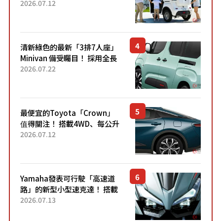
「3人座」Trike大受歡迎！ 順
2026.07.12
應時代需求，究竟為何能迅速
熱賣？
清新綠色的最新「3排7人座」
Minivan 備受矚目！ 採用全長
4.7公尺剛剛好的車身尺寸與
2026.07.22
「滑門」設計！ 還推出467萬
元日圓起的5人座版...
最便宜的Toyota「Crown」
值得關注！ 搭載4WD、每公升
22.4公里低油耗表現超亮眼！
2026.07.12
配備豐富、超越售價水準，堪
稱高CP值代表的「...
Yamaha發表可行駛「高速道
路」的新型小型速克達！ 搭載
能享受超強勁「渦輪感」的動
2026.07.13
力系統！ 採用與高階「Super