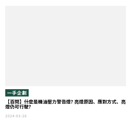
一手企劃
【百問】什麼是機油壓力警告燈? 亮燈原因、應對方式、亮
燈仍可行駛?
2024-03-26