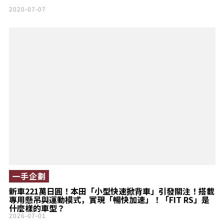
2020-07-07
一手企劃
新車221萬日圓！本田「小型快速掀背車」引發關注！搭載
專用懸吊與運動模式，實現「暢快加速」！「FIT RS」是
什麼樣的車型？
2026-07-01