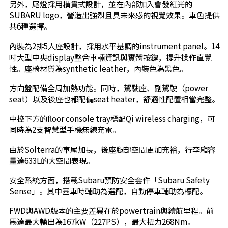
另外，尾燈採用橫貫式設計，並在內部加入會發紅光的
SUBARU logo，營造出強烈且具未來感的視覺效果。車色提供
共6種選擇。
內裝為2排5人座設計，採用水平基調的instrument panel。14
吋大型中央display整合車輛資訊與實體按鍵，提升操作直覺
性。座椅材質為synthetic leather，內裝色為黑色。
方向盤配備全周加熱功能。同時，駕駛座、副駕駛（power
seat）以及後座也都配備seat heater，舒適性配置相當完整。
中控下方的floor console tray標配Qi wireless charging，可
同時為2支智慧型手機無線充電。
由於Solterra的車尾加長，後座腿部空間更加充裕，行李廂容
量達633L的大空間表現。
安全系統方面，搭載Subaru預防安全套件「Subaru Safety
Sense」。其中塞車時輔助為選配，自動停車輔助為標配。
FWD與AWD版本的主要差異在於powertrain與續航里程。前
馬達最大輸出為167kW（227PS），最大扭力268Nm。