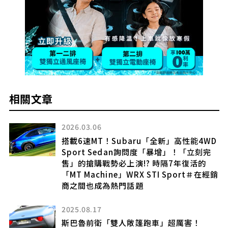
相關文章
2026.03.06
搭載6速MT！Subaru「全新」高性能4WD
Sport Sedan詢問度「暴增」！「立刻完
售」的搶購戰勢必上演!? 時隔7年復活的
「MT Machine」WRX STI Sport＃在經銷
商之間也成為熱門話題
2025.08.17
斯巴魯前衛「雙人敞篷跑車」超厲害！