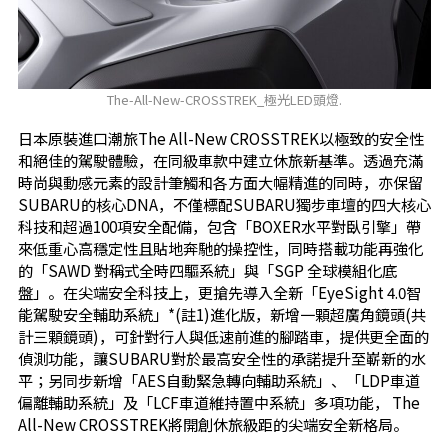
The-All-New-CROSSTREK_極光LED頭燈.
日本原裝進口潮旅The All-New CROSSTREK以極致的安全性
和絕佳的駕駛體驗，在同級車款中建立休旅新基準。透過充滿
時尚與動感元素的設計筆觸和各方面大幅精進的同時，亦保留
SUBARU的核心DNA，不僅標配SUBARU獨步車壇的四大核心
科技和超過100項安全配備，包含「BOXER水平對臥引擎」帶
來低重心高穩定性且貼地奔馳的操控性，同時搭載功能再強化
的「SAWD 對稱式全時四驅系統」與「SGP 全球模組化底
盤」。在尖端安全科技上，更搶先導入全新「EyeSight 4.0智
能駕駛安全輔助系統」*(註1)進化版，新增一顆超廣角鏡頭(共
計三顆鏡頭)，可針對行人與低速前進的腳踏車，提供更全面的
偵測功能，讓SUBARU對於最高安全性的承諾提升至嶄新的水
平；另同步新增「AES自動緊急轉向輔助系統」、「LDP車道
偏離輔助系統」及「LCF車道維持置中系統」多項功能， The
All-New CROSSTREK將開創休旅級距的尖端安全新格局。