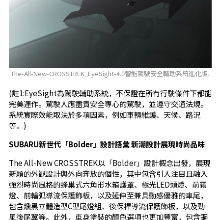
The-All-New-CROSSTREK_EyeSight-4.0智能駕駛安全輔助系統進化版.
(註1:EyeSight為駕駛輔助系統，不保證在所有行駛條件下都能
完美運作。駕駛人應盡責安全專心的駕駛，並遵守交通法規。
系統實際效能取決於多項因素，例如車輛維護、天候、路況
等。)
SUBARU
新世代「
Bolder
」設計語彙
新潮設計展現時尚品味
The All-New CROSSTREK以「Bolder」設計概念出發，展現
新穎的外觀設計與外向奔放的個性，其中包含引人注目且融入
強烈時尚風格的蜂巢式六角形水箱護罩、極光LED頭燈、前霧
燈、前輪弧導流保護飾板，以及延伸至兼具動感優雅的車尾，
包含燻黑立體造型C型尾燈組、後保桿導流保護飾板，以及勁
風後尾翼等。此外，車身塗裝的顏色選項也更加豐富，包含鋼