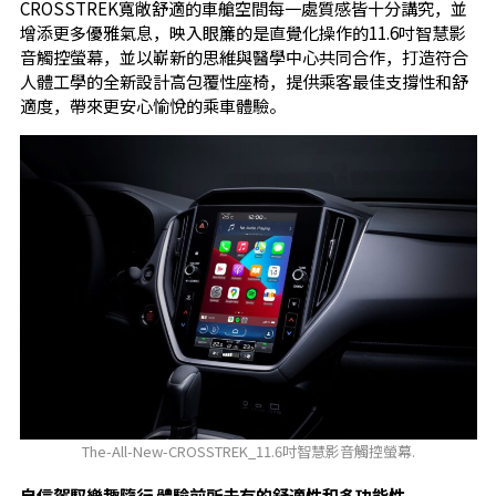
CROSSTREK寬敞舒適的車艙空間每一處質感皆十分講究，並
增添更多優雅氣息，映入眼簾的是直覺化操作的11.6吋智慧影
音觸控螢幕，並以嶄新的思維與醫學中心共同合作，打造符合
人體工學的全新設計高包覆性座椅，提供乘客最佳支撐性和舒
適度，帶來更安心愉悅的乘車體驗。
The-All-New-CROSSTREK_11.6吋智慧影音觸控螢幕.
自信駕馭樂趣隨行
體驗前所未有的舒適性和多功能性