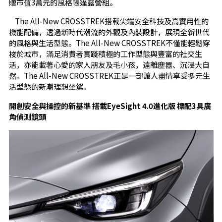
贈市值3萬元的風格帳篷露營組。
The All-New CROSSTREK搭載尖端安全科技及高實用性的
機能配備，透過新時代潮流的外觀及內裝設計，展現全新世代
的風格與生活型態。The All-New CROSSTREK不僅能輕鬆穿
梭於城市，滿足消費者實踐積極的工作型態與豐富的社交生
活，亦能載著心愛的家人朋友及毛小孩，遠離塵囂、沉浸大自
然。The All-New CROSSTREK正是一部讓人盡情享受多元生
活型態的新潮理想坐駕。
開創安全與操控的新基準 搭載EyeSight 4.0進化版 標配3具廣
角偵測鏡頭