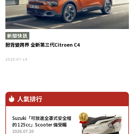
新聞快訊
掀背變跨界 全新第三代Citroen C4
2020-07-14
人氣排行
Suzuki「可放進全罩式安全帽
的 125cc」Scooter 備受矚
目！採用全新流線設計與各項
2026.07.20