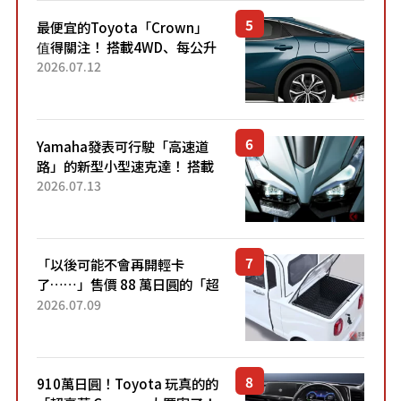
最便宜的Toyota「Crown」
值得關注！ 搭載4WD、每公升
22.4公里低油耗表現超亮眼！
2026.07.12
配備豐富、超越售價水準，堪
稱高CP值代表的「...
Yamaha發表可行駛「高速道
路」的新型小型速克達！ 搭載
能享受超強勁「渦輪感」的動
2026.07.13
力系統！ 採用與高階「Super
Sport」車款相同的...
「以後可能不會再開輕卡
了……」售價 88 萬日圓的「超
迷你輕型貨車」引發兩極評
2026.07.09
價！「150 日圓就能跑 100 公
里！」「免驗車真的太棒
了！...
910萬日圓！Toyota 玩真的的