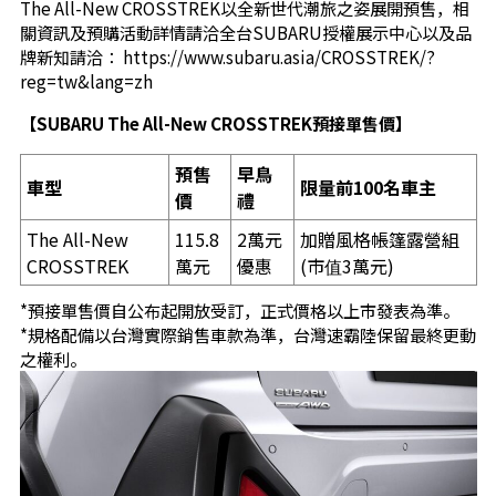
The All-New CROSSTREK以全新世代潮旅之姿展開預售，相
關資訊及預購活動詳情請洽全台SUBARU授權展示中心以及品
牌新知請洽：
https://www.subaru.asia/CROSSTREK/?
reg=tw&lang=zh
【
SUBARU The All-New CROSSTREK
預接單售價】
預售
早鳥
車型
限量前
100
名車主
價
禮
The All-New
115.8
2萬元
加贈風格帳篷露營組
CROSSTREK
萬元
優惠
(市值3萬元)
*預接單售價自公布起開放受訂，正式價格以上市發表為準。
*規格配備以台灣實際銷售車款為準，台灣速霸陸保留最終更動
之權利。