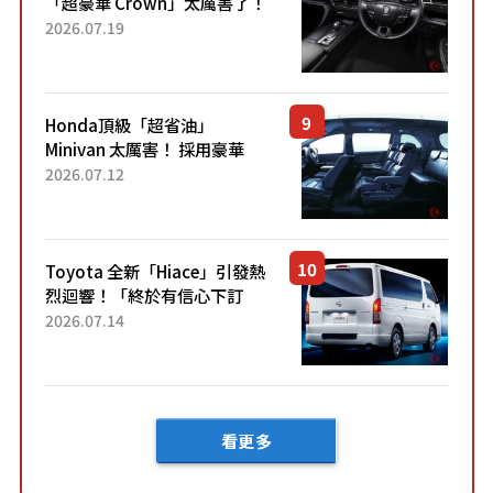
「超豪華 Crown」太厲害了！
採用由「匠人技藝」打造的
2026.07.19
「專屬車色」與運動化「底盤
設定」！還配備專屬豪華...
Honda頂級「超省油」
Minivan 太厲害！ 採用豪華
「真皮座椅」與專屬「黑色內
2026.07.12
裝」！ 每公升可跑約20公里，
兼具優異節能表現與舒適
「三...
Toyota 全新「Hiace」引發熱
烈迴響！「終於有信心下訂
了！」「哪個等級交車最
2026.07.14
快？」討論不斷！但下訂後竟
然還要等「超過半年」才能交
車？...
看更多