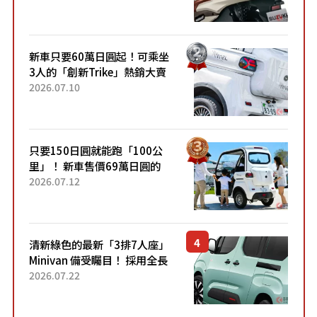
升級，騎乘更加舒適！已陸續
開始出口的新款「B...
新車只要60萬日圓起！可乘坐
3人的「創新Trike」熱銷大賣
成為人氣車款！「養車成本真
2026.07.10
的超便宜！」「150日圓就能
跑100公里」「小朋友坐得...
只要150日圓就能跑「100公
里」！ 新車售價69萬日圓的
「3人座」Trike大受歡迎！ 順
2026.07.12
應時代需求，究竟為何能迅速
熱賣？
清新綠色的最新「3排7人座」
Minivan 備受矚目！ 採用全長
4.7公尺剛剛好的車身尺寸與
2026.07.22
「滑門」設計！ 還推出467萬
元日圓起的5人座版...