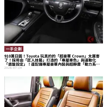
一手企劃
910萬日圓！Toyota 玩真的的「超豪華 Crown」太厲害
了！採用由「匠人技藝」打造的「專屬車色」與運動化
「底盤設定」！還配備專屬豪華內裝與超靜肅「動力系
統」！頂級車型「THE LIMITED-MATTE METAL」到底有
2026-07-19
什麼魅力？