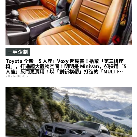
一手企劃
Toyota 全新「5 人座」Voxy 超厲害！捨棄「第三排座
椅」，打造超大置物空間！明明是 Minivan，卻採用「5
人座」反而更實用！以「創新構想」打造的「MULTI
UTILITY」究竟是什麼？
2026-08-06