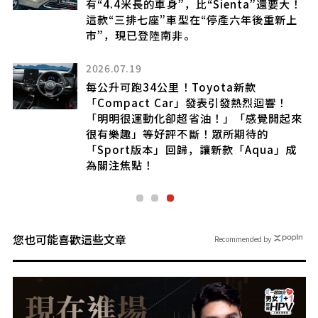
有“4.4米長的車身”，比“Sienta”還要大！
這款“三排七座”車型在“停產六年後重新上
市”，現已登陸南非。
2026.07.19
每公升可跑34公里！Toyota新款
「Compact Car」發表引發熱烈迴響！
，
「明明很運動化卻超省油！」「感覺開起來
格
很有樂趣」等好評不斷！眾所期待的
特
「Sport版本」回歸，讓新款「Aqua」成
為關注焦點！
您也可能喜歡這些文章
Recommended by