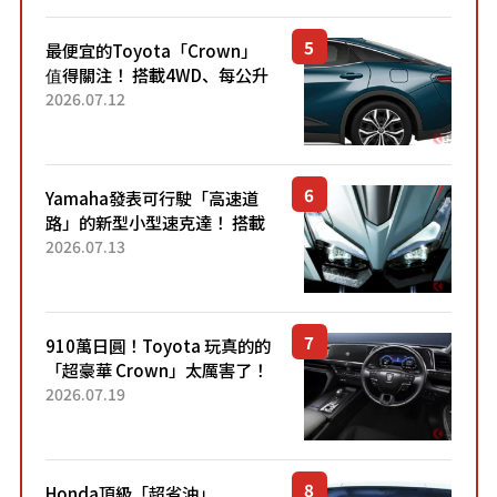
最便宜的Toyota「Crown」
值得關注！ 搭載4WD、每公升
22.4公里低油耗表現超亮眼！
2026.07.12
配備豐富、超越售價水準，堪
稱高CP值代表的「...
Yamaha發表可行駛「高速道
路」的新型小型速克達！ 搭載
能享受超強勁「渦輪感」的動
2026.07.13
力系統！ 採用與高階「Super
Sport」車款相同的...
910萬日圓！Toyota 玩真的的
「超豪華 Crown」太厲害了！
採用由「匠人技藝」打造的
2026.07.19
「專屬車色」與運動化「底盤
設定」！還配備專屬豪華...
Honda頂級「超省油」