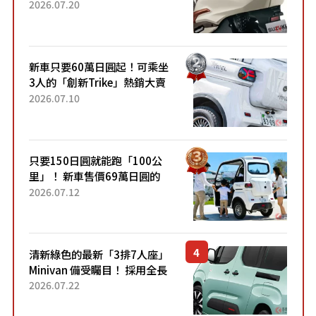
目！採用全新流線設計與各項
2026.07.20
升級，騎乘更加舒適！已陸續
開始出口的新款「B...
新車只要60萬日圓起！可乘坐
3人的「創新Trike」熱銷大賣
成為人氣車款！「養車成本真
2026.07.10
的超便宜！」「150日圓就能
跑100公里」「小朋友坐得...
只要150日圓就能跑「100公
里」！ 新車售價69萬日圓的
「3人座」Trike大受歡迎！ 順
2026.07.12
應時代需求，究竟為何能迅速
熱賣？
清新綠色的最新「3排7人座」
Minivan 備受矚目！ 採用全長
4.7公尺剛剛好的車身尺寸與
2026.07.22
「滑門」設計！ 還推出467萬
元日圓起的5人座版...