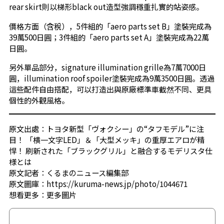
rear skirt則以梯形black out造型強調穩重扎實的站姿感。
價格方面（含稅），5件組的「aero parts set B」塗裝完成為
39萬500日圓；3件組的「aero parts set A」塗裝完成為22萬
日圓。
另外單品部分，signature illumination grille為7萬7000日
圓，illumination roof spoiler塗裝完成為9萬3500日圓。透過
這些配件自由搭配，可以打造出與原廠標準車截然不同、更具
個性的外觀風格。
原文出處：トヨタ新型「ヴォクシー」の“タフモデル”に注
目！ 「横一文字LED」＆「大型メッキ」の重厚エアロが精
悍！ 刷新された「ブラックグリル」と融合するモデリスタ仕
様とは
原文記者：くるまのニュース編集部
原文圖庫：https://kuruma-news.jp/photo/1044671
想看更多：
更多圖片