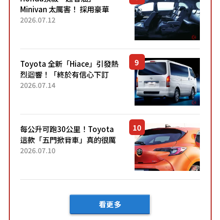
Minivan 太厲害！ 採用豪華
「真皮座椅」與專屬「黑色內
2026.07.12
裝」！ 每公升可跑約20公里，
兼具優異節能表現與舒適
「三...
Toyota 全新「Hiace」引發熱
烈迴響！「終於有信心下訂
了！」「哪個等級交車最
2026.07.14
快？」討論不斷！但下訂後竟
然還要等「超過半年」才能交
車？...
每公升可跑30公里！Toyota
這款「五門掀背車」真的很厲
害！ 擁有全長4.3公尺的「剛剛
2026.07.10
好車身尺寸」，配備全面升
級！ 採Hybrid專屬設...
看更多