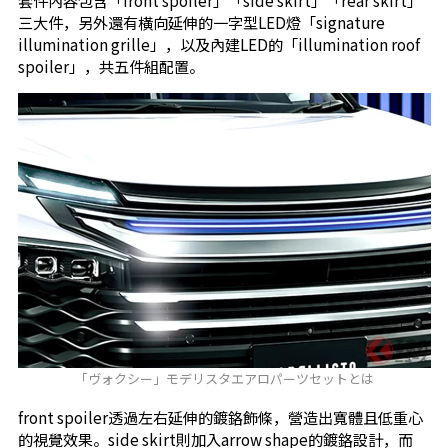
三大件，另外還有橫向延伸的一字型LED燈「signature
illumination grille」，以及內建LED的「illumination roof
spoiler」，共五件組配置。
「ヴォクシー」モデリスタエアロパーツセットとは
front spoiler透過左右延伸的鍍鉻飾條，營造出寬體且低重心
的視覺效果。side skirt則加入arrow shape的鍍鉻設計，而