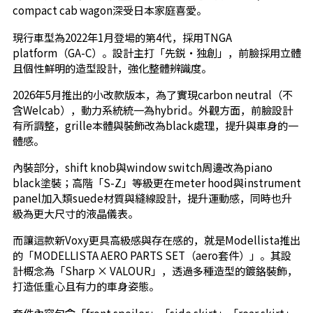
compact cab wagon深受日本家庭喜愛。
現行車型為2022年1月登場的第4代，採用TNGA
platform（GA-C）。設計主打「先鋭・独創」，前臉採用立體
且個性鮮明的造型設計，強化整體辨識度。
2026年5月推出的小改款版本，為了實現carbon neutral（不
含Welcab），動力系統統一為hybrid。外觀方面，前臉設計
有所調整，grille本體與裝飾改為black處理，提升與車身的一
體感。
內裝部分，shift knob與window switch周邊改為piano
black塗裝；高階「S-Z」等級更在meter hood與instrument
panel加入類suede材質與縫線設計，提升運動感，同時也升
級為更大尺寸的液晶儀表。
而讓這款新Voxy更具高級感與存在感的，就是Modellista推出
的「MODELLISTA AERO PARTS SET（aero套件）」。其設
計概念為「Sharp × VALOUR」，透過多種造型的鍍鉻裝飾，
打造低重心且有力的車身姿態。
套件內容包含「front spoiler」「side skirt」「rear skirt」