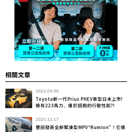
相關文章
2023.04.06
家
Toyota新一代Prius PHEV車型日本上市!
升
擁有223馬力、優於超跑的行駛性能?!
入手
2025.12.17
豐田發表全新緊湊型MPV“Rumion”！它擁