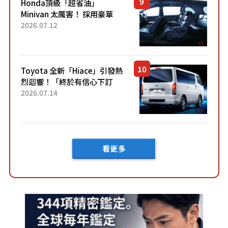
Honda頂級「超省油」
Minivan 太厲害！ 採用豪華
「真皮座椅」與專屬「黑色內
2026.07.12
裝」！ 每公升可跑約20公里，
兼具優異節能表現與舒適
「三...
Toyota 全新「Hiace」引發熱
烈迴響！「終於有信心下訂
了！」「哪個等級交車最
2026.07.14
快？」討論不斷！但下訂後竟
然還要等「超過半年」才能交
車？...
看更多