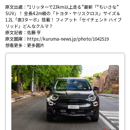
原文出處：“1リッターで23km以上走る”最新「“ちいさな”
SUV」！ 全長4.2m級の「トヨタ・ヤリスクロス」サイズ＆
1.2L「直3ターボ」搭載！ フィアット「セイチェント ハイブ
リッド」どんなクルマ？
原文記者：佐藤 亨
原文圖庫：https://kuruma-news.jp/photo/1042519
想看更多：
更多圖片