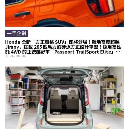
一手企劃
Honda 全新「方正風格 SUV」即將登場！離地高度超越
Jimny，搭載 285 匹馬力的硬派方正設計車型！採用高性
能 4WD 的正統越野車「Passport TrailSport Elite」究
竟是什麼樣的車？
2026-08-06