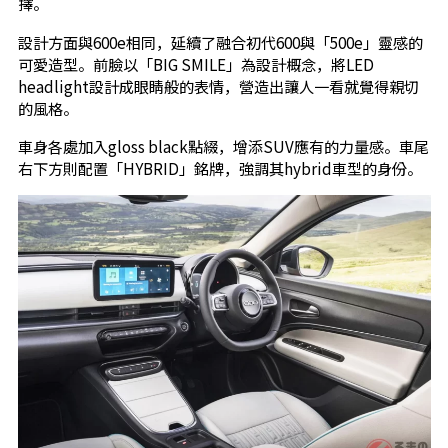
擇。
設計方面與600e相同，延續了融合初代600與「500e」靈感的
可愛造型。前臉以「BIG SMILE」為設計概念，將LED
headlight設計成眼睛般的表情，營造出讓人一看就覺得親切
的風格。
車身各處加入gloss black點綴，增添SUV應有的力量感。車尾
右下方則配置「HYBRID」銘牌，強調其hybrid車型的身份。