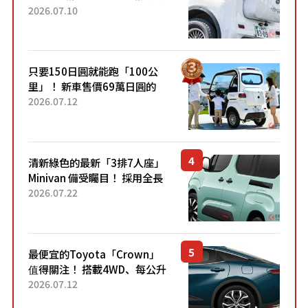
成為人氣車款！「養車成本真
2026.07.10
的超便宜！」「150日圓就能
跑100公里」「小朋友坐得...
只要150日圓就能跑「100公
里」！ 新車售價69萬日圓的
「3人座」Trike大受歡迎！ 順
2026.07.12
應時代需求，究竟為何能迅速
熱賣？
清新綠色的最新「3排7人座」
Minivan 備受矚目！ 採用全長
4.7公尺剛剛好的車身尺寸與
2026.07.22
「滑門」設計！ 還推出467萬
元日圓起的5人座版...
最便宜的Toyota「Crown」
值得關注！ 搭載4WD、每公升
22.4公里低油耗表現超亮眼！
2026.07.12
配備豐富、超越售價水準，堪