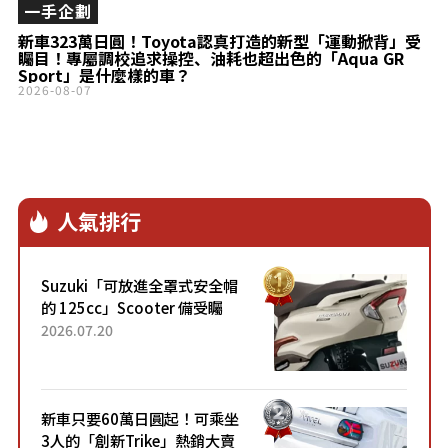
一手企劃
新車323萬日圓！Toyota認真打造的新型「運動掀背」受
矚目！專屬調校追求操控、油耗也超出色的「Aqua GR
Sport」是什麼樣的車？
2026-08-07
人氣排行
Suzuki「可放進全罩式安全帽
的 125cc」Scooter 備受矚
目！採用全新流線設計與各項
2026.07.20
升級，騎乘更加舒適！已陸續
開始出口的新款「B...
新車只要60萬日圓起！可乘坐
3人的「創新Trike」熱銷大賣