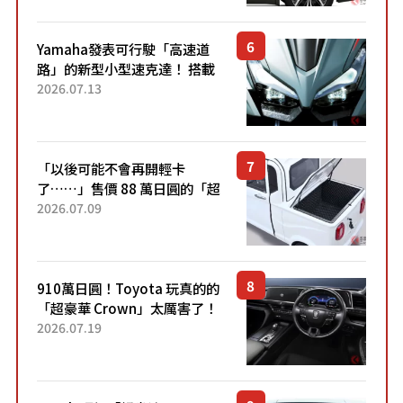
稱高CP值代表的「...
Yamaha發表可行駛「高速道
路」的新型小型速克達！ 搭載
能享受超強勁「渦輪感」的動
2026.07.13
力系統！ 採用與高階「Super
Sport」車款相同的...
「以後可能不會再開輕卡
了……」售價 88 萬日圓的「超
迷你輕型貨車」引發兩極評
2026.07.09
價！「150 日圓就能跑 100 公
里！」「免驗車真的太棒
了！...
910萬日圓！Toyota 玩真的的
「超豪華 Crown」太厲害了！
採用由「匠人技藝」打造的
2026.07.19
「專屬車色」與運動化「底盤
設定」！還配備專屬豪華...