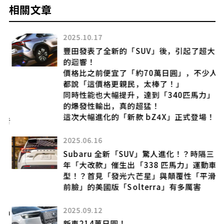
相關文章
2025.10.17
豐田發表了全新的「SUV」後，引起了超大
的迴響！
價格比之前便宜了「約70萬日圓」，不少人
都說「這價格更親民，太棒了！」
同時性能也大幅提升，達到「340匹馬力」
日
的爆發性輸出，真的超猛！
e
這次大幅進化的「新款 bZ4X」正式登場！
聲音
到
2025.06.16
Subaru 全新「SUV」驚人進化！？時隔三
年「大改款」催生出「338 匹馬力」運動車
型！？首見「發光六芒星」與顛覆性「平滑
亮
前臉」的美國版「Solterra」有多厲害
?
能
2025.09.12
ca
新車214萬日圓！