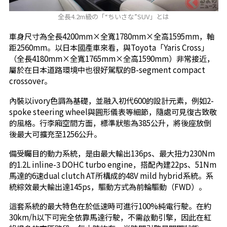
全長4.2m級の「“ちいさな”SUV」とは
車身尺寸為全長4200mm×全寬1780mm×全高1595mm，軸
距2560mm。以日本國產車來看，與Toyota「Yaris Cross」
（全長4180mm×全寬1765mm×全高1590mm）非常接近，
屬於在日本道路環境中也很好駕馭的B-segment compact
crossover。
內裝以ivory色調為基礎，並融入初代600的設計元素，例如2-
spoke steering wheel與圓形儀表等細節，隨處可見復古致敬
的風格。行李廂空間方面，標準狀態為385公升，將後座放倒
後最大可擴充至1256公升。
備受矚目的動力系統，是由最大輸出136ps、最大扭力230Nm
的1.2L inline-3 DOHC turbo engine，搭配內建22ps、51Nm
馬達的6速dual clutch AT所構成的48V mild hybrid系統。系
統綜效最大輸出達145ps，驅動方式為前輪驅動（FWD）。
這套系統的最大特色在於低速時可進行100%純電行駛。在約
30km/h以下可完全依靠馬達行駛，不需啟動引擎，因此在紅