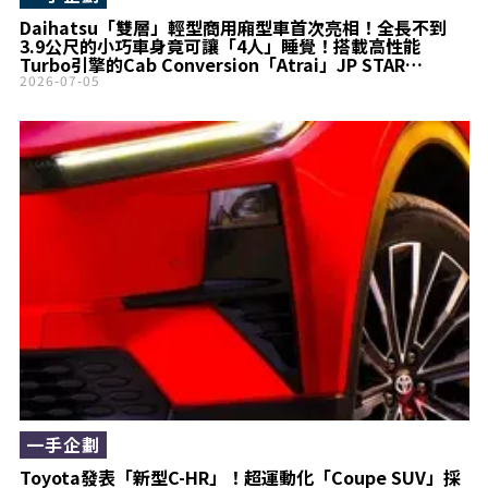
Daihatsu「雙層」輕型商用廂型車首次亮相！全長不到
3.9公尺的小巧車身竟可讓「4人」睡覺！搭載高性能
Turbo引擎的Cab Conversion「Atrai」JP STAR
happy1全新「City Turbo」正式亮相
2026-07-05
一手企劃
Toyota發表「新型C-HR」！超運動化「Coupe SUV」採