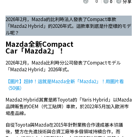
0
0
分享
2026年2月，Mazda的比利時法人發表了Compact車款
「Mazda2 Hybrid」的2026年式。這款車到底是什麼樣的モデ
ル呢？
Mazda全新Compact
Car「Mazda2」！
2026年2月，Mazda比利時分公司發表了Compactモデル
「Mazda2 Hybrid」2026年式。
【圖片】超帥！這就是Mazda全新「Mazda2」！用圖片看
（50張）
Mazda2 Hybrid其實是將Toyota的「Yaris Hybrid」以Mazda
品牌販售的OEM（代工貼牌）車款，於2022年5月加入歐洲市
場產品線。
自從Toyota與Mazda在2015年針對業務合作達成基本協議
後，雙方在先進技術與合資工廠等多個領域持續合作，而