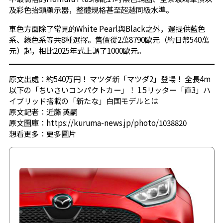
及彩色抬頭顯示器，整體規格甚至超越同級水準。
車色方面除了常見的White Pearl與Black之外，還提供藍色
系、綠色系等共8種選擇。售價從2萬8790歐元（約日幣540萬
元）起，相比2025年式上調了1000歐元。
原文出處：約540万円！ マツダ新「マツダ2」登場！ 全長4m
以下の「ちいさいコンパクトカー」！ 1.5リッター「直3」ハ
イブリッド搭載の「新たな」白国モデルとは
原文記者：近藤 英嗣
原文圖庫：https://kuruma-news.jp/photo/1038820
想看更多：
更多圖片