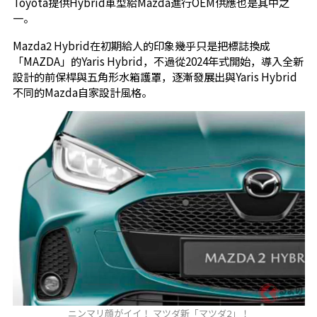
Toyota提供Hybrid車型給Mazda進行OEM供應也是其中之
一。
Mazda2 Hybrid在初期給人的印象幾乎只是把標誌換成
「MAZDA」的Yaris Hybrid，不過從2024年式開始，導入全新
設計的前保桿與五角形水箱護罩，逐漸發展出與Yaris Hybrid
不同的Mazda自家設計風格。
ニンマリ顔がイイ！ マツダ新「マツダ2」！