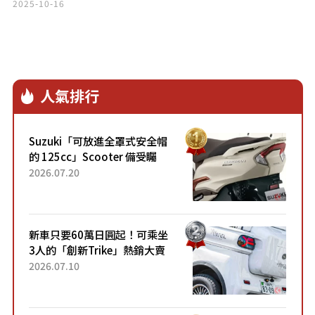
的擔憂聲音
2025-10-16
人氣排行
Suzuki「可放進全罩式安全帽
的 125cc」Scooter 備受矚
目！採用全新流線設計與各項
2026.07.20
升級，騎乘更加舒適！已陸續
開始出口的新款「B...
新車只要60萬日圓起！可乘坐
3人的「創新Trike」熱銷大賣
成為人氣車款！「養車成本真
2026.07.10
的超便宜！」「150日圓就能
跑100公里」「小朋友坐得...