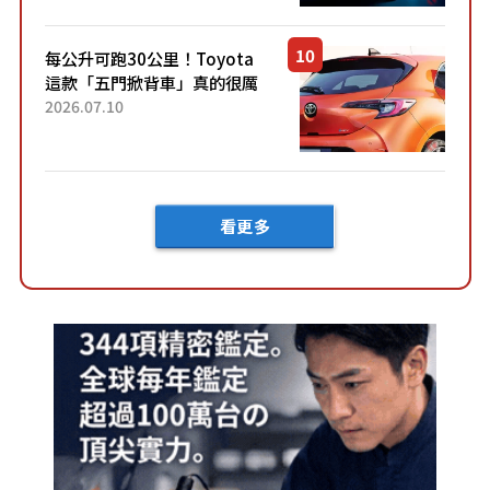
然還要等「超過半年」才能交
車？...
每公升可跑30公里！Toyota
這款「五門掀背車」真的很厲
害！ 擁有全長4.3公尺的「剛剛
2026.07.10
好車身尺寸」，配備全面升
級！ 採Hybrid專屬設...
看更多