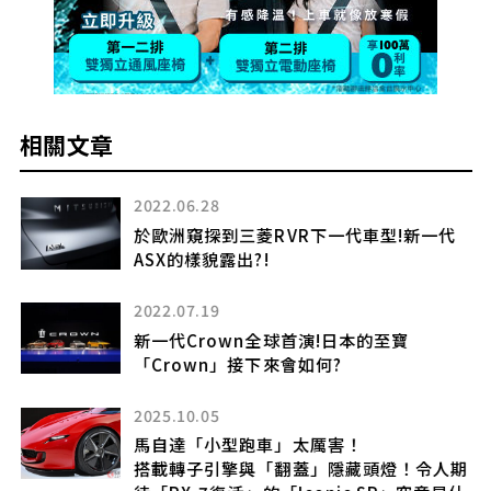
相關文章
2022.06.28
強
於歐洲窺探到三菱RVR下一代車型!新一代
ASX的樣貌露出?!
2022.07.19
款?
新一代Crown全球首演!日本的至寶
新
「Crown」接下來會如何?
2025.10.05
馬自達「小型跑車」太厲害！
搭載轉子引擎與「翻蓋」隱藏頭燈！令人期