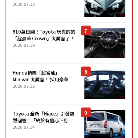
能享受超強勁「渦輪感」的動
2026.07.13
力系統！ 採用與高階「Super
Sport」車款相同的...
910萬日圓！Toyota 玩真的的
「超豪華 Crown」太厲害了！
採用由「匠人技藝」打造的
2026.07.19
「專屬車色」與運動化「底盤
設定」！還配備專屬豪華...
Honda頂級「超省油」
Minivan 太厲害！ 採用豪華
「真皮座椅」與專屬「黑色內
2026.07.12
裝」！ 每公升可跑約20公里，
兼具優異節能表現與舒適
「三...
Toyota 全新「Hiace」引發熱
烈迴響！「終於有信心下訂
了！」「哪個等級交車最
2026.07.14
快？」討論不斷！但下訂後竟