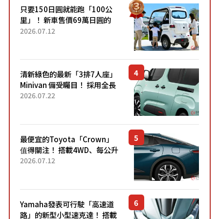
只要150日圓就能跑「100公
里」！ 新車售價69萬日圓的
「3人座」Trike大受歡迎！ 順
2026.07.12
應時代需求，究竟為何能迅速
熱賣？
清新綠色的最新「3排7人座」
Minivan 備受矚目！ 採用全長
4.7公尺剛剛好的車身尺寸與
2026.07.22
「滑門」設計！ 還推出467萬
元日圓起的5人座版...
最便宜的Toyota「Crown」
值得關注！ 搭載4WD、每公升
22.4公里低油耗表現超亮眼！
2026.07.12
配備豐富、超越售價水準，堪
稱高CP值代表的「...
Yamaha發表可行駛「高速道
路」的新型小型速克達！ 搭載