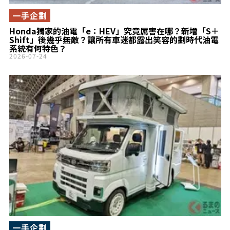
一手企劃
Honda獨家的油電「e：HEV」究竟厲害在哪？新增「S＋
Shift」後幾乎無敵？讓所有車迷都露出笑容的劃時代油電
系統有何特色？
2026-07-24
一手企劃