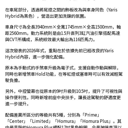
在車尾部分，透過將尾燈之間的飾板改為與車身同色（Yaris
Hybrid為黑色），營造出更加洗鍊的氛圍。
車身尺寸為全長3940mm×全寬1745mm×全高1500mm，軸
距2560mm。動力系統則是由1.5升直列3缸汽油引擎搭配馬達
與CVT所構成，系統綜效最大輸出為116匹馬力。
這次發表的2026年式，重點在於依據先前已經改良的Yaris
Hybrid內容，進一步強化配備。
原本為手動式的手煞車升級為電子式，支援自動作動與解除，
同時也新增煞車Hold功能，在等紅燈或塞車時可以有效減輕駕
駛負擔。
另外，中控螢幕也從原本的9吋升級到10.5吋，提升了可視性與
操作便利性。同時新增前座中央扶手，讓長途駕駛的舒適度更
進一步提升。
配備差異所區分的等級共有5種，分別為「Prime」
「Center」「Limited」「Homura」「Homura Plus」。其
中最高階的Homura Plus標配17吋黑色輪圈、全景玻璃車頂以