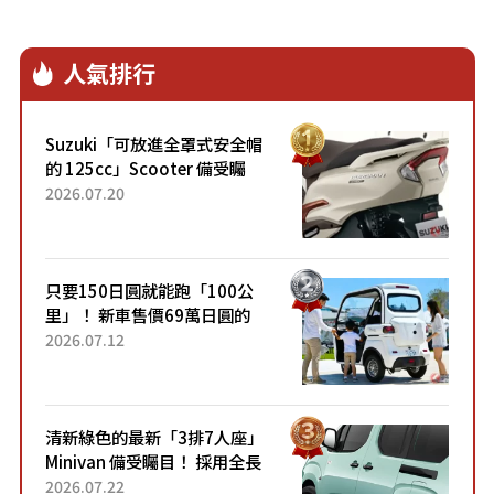
人氣排行
Suzuki「可放進全罩式安全帽
的 125cc」Scooter 備受矚
目！採用全新流線設計與各項
2026.07.20
升級，騎乘更加舒適！已陸續
開始出口的新款「B...
只要150日圓就能跑「100公
里」！ 新車售價69萬日圓的
「3人座」Trike大受歡迎！ 順
2026.07.12
應時代需求，究竟為何能迅速
熱賣？
清新綠色的最新「3排7人座」
Minivan 備受矚目！ 採用全長
4.7公尺剛剛好的車身尺寸與
2026.07.22