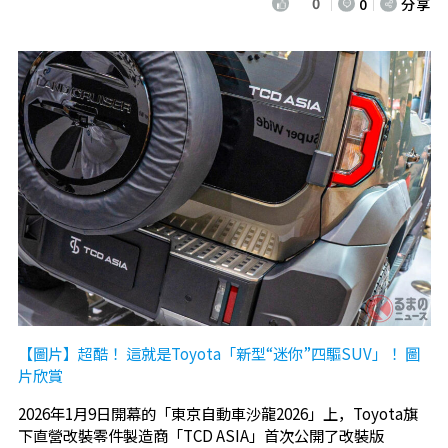
0
0
分享
【圖片】超酷！ 這就是Toyota「新型“迷你”四驅SUV」！ 圖
片欣賞
2026年1月9日開幕的「東京自動車沙龍2026」上，Toyota旗
下直營改裝零件製造商「TCD ASIA」首次公開了改裝版