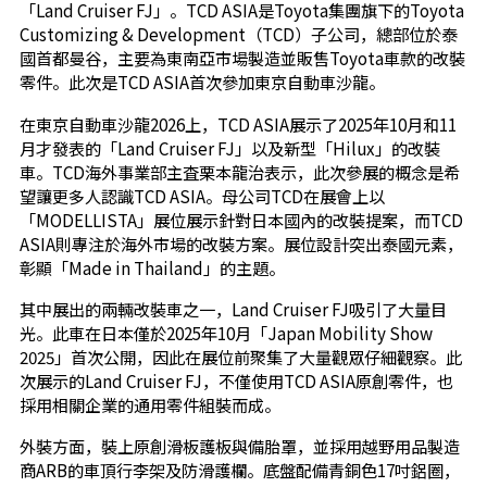
「Land Cruiser FJ」。TCD ASIA是Toyota集團旗下的Toyota
Customizing & Development（TCD）子公司，總部位於泰
國首都曼谷，主要為東南亞市場製造並販售Toyota車款的改裝
零件。此次是TCD ASIA首次參加東京自動車沙龍。
在東京自動車沙龍2026上，TCD ASIA展示了2025年10月和11
月才發表的「Land Cruiser FJ」以及新型「Hilux」的改裝
車。TCD海外事業部主査栗本龍治表示，此次參展的概念是希
望讓更多人認識TCD ASIA。母公司TCD在展會上以
「MODELLISTA」展位展示針對日本國內的改裝提案，而TCD
ASIA則專注於海外市場的改裝方案。展位設計突出泰國元素，
彰顯「Made in Thailand」的主題。
其中展出的兩輛改裝車之一，Land Cruiser FJ吸引了大量目
光。此車在日本僅於2025年10月「Japan Mobility Show
2025」首次公開，因此在展位前聚集了大量觀眾仔細觀察。此
次展示的Land Cruiser FJ，不僅使用TCD ASIA原創零件，也
採用相關企業的通用零件組裝而成。
外裝方面，裝上原創滑板護板與備胎罩，並採用越野用品製造
商ARB的車頂行李架及防滑護欄。底盤配備青銅色17吋鋁圈，