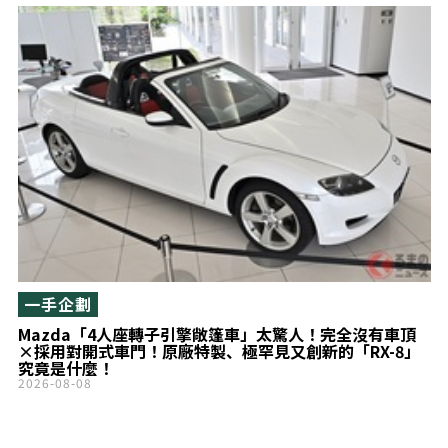
一手企劃
Mazda「4人座轉子引擎敞篷車」太驚人！完全沒有車頂
×採用對開式車門！原廠特製、極罕見又創新的「RX-8」
究竟是什麼！
2026-08-08