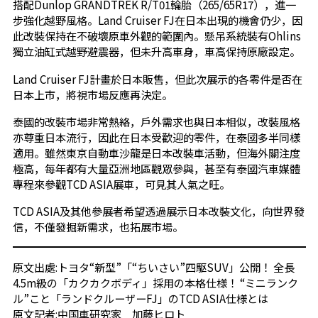
搭配Dunlop GRANDTREK R/T01輪胎（265/65R17），進一
步強化越野風格。Land Cruiser FJ在日本出現的機會仍少，因
此改裝保持在不破壞原車外觀的範圍內。懸吊系統裝有Ohlins
獨立油缸式越野避震器，但未升高車身，車高保持原廠設定。
Land Cruiser FJ計畫於日本販售，但此次展示的各零件是否在
日本上市，將視市場反應再決定。
泰國的改裝市場非常熱絡，戶外需求也與日本相似，改裝風格
亦尊重日本流行，因此在日本受歡迎的零件，在泰國多半同樣
適用。雖然東京自動車沙龍是日本改裝車活動，但海外關注度
極高，每年都有大量亞洲地區觀眾參與，甚至有泰國汽車媒體
專程來參觀TCD ASIA展車，可見其人氣之旺。
TCD ASIA及其他參展者希望透過展示日本改裝文化，向世界發
信，不僅發掘新需求，也拓展市場。
原文出處:
トヨタ“新型”「“ちいさい”四駆SUV」公開！ 全長
4.5m級の「カクカクボディ」採用の本格仕様！ “ミニランク
ル”こと「ランドクルーザーFJ」のTCD ASIA仕様とは
原文記者:中国車研究家 加藤ヒロト