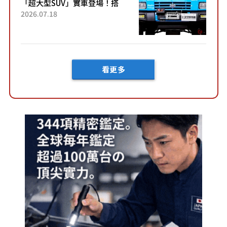
「超大型SUV」實車登場！搭
載後輪也會轉向的「四輪轉
2026.07.18
向」系統！以宛如「軍用
車!?」般的硬派規格開發的
「Mega C...
看更多