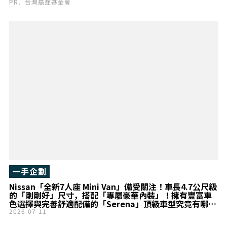
PR．台灣癌症基金會
一手企劃
Nissan「全新7人座 Mini Van」備受關注！車長4.7公尺級
的「剛剛好」尺寸，搭配「專屬豪華內裝」！擁有豐富車
色選擇與完善舒適配備的「Serena」頂級車型究竟有哪些
特色？
2026-07-11