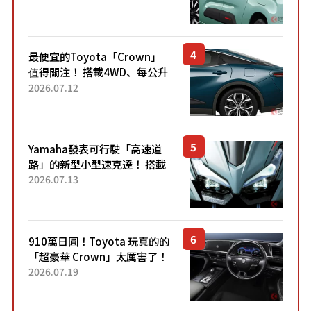
「滑門」設計！ 還推出467萬
元日圓起的5人座版...
最便宜的Toyota「Crown」
值得關注！ 搭載4WD、每公升
22.4公里低油耗表現超亮眼！
2026.07.12
配備豐富、超越售價水準，堪
稱高CP值代表的「...
Yamaha發表可行駛「高速道
路」的新型小型速克達！ 搭載
能享受超強勁「渦輪感」的動
2026.07.13
力系統！ 採用與高階「Super
Sport」車款相同的...
910萬日圓！Toyota 玩真的的
「超豪華 Crown」太厲害了！
採用由「匠人技藝」打造的
2026.07.19
「專屬車色」與運動化「底盤
設定」！還配備專屬豪華...