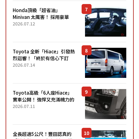
Honda頂級「超省油」
Minivan 太厲害！ 採用豪華
「真皮座椅」與專屬「黑色內
2026.07.12
裝」！ 每公升可跑約20公里，
兼具優異節能表現與舒適
「三...
Toyota 全新「Hiace」引發熱
烈迴響！「終於有信心下訂
了！」「哪個等級交車最
2026.07.14
快？」討論不斷！但下訂後竟
然還要等「超過半年」才能交
車？...
Toyota高級「6人座Hiace」
實車公開！ 強悍又充滿魄力的
「全黑設計」搭配特別「豪華
2026.07.11
內裝」！ Premium打造的「限
定Bruno」由...
全長超過5公尺！豐田認真的