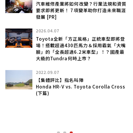
場
汽車維修產業將如何改變？行業法規和資質
要求即將更新！ 7項變革助你打造未來職涯
週
發展 [PR]
2026.04.07
Toyota全新「方正風格」正統車型即將登
場！搭載超過430匹馬力＆採用霸氣「大嘴
內
臉」的「全長超過6.2米車型」！？國產最
的
大級的Tundra何時上市？
感
2022.09.07
【集體評比】指名叫陣
Honda HR-V vs. Toyota Corolla Cross
(下篇)
載
 即
竟