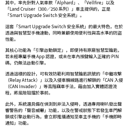
其中，率先針對人氣車款「Alphard」、「Vellfire」以及
「Land Cruiser（300／250 系列）」車主提供的，正是
「Smart Upgrade Switch 安全系統」。
這套「Smart Upgrade Switch 安全系統」的最大特色，在於
透過與智慧型手機連動，同時兼顧使用便利性與高水準的防盜
性能。
其核心功能為「引擎啟動鎖定」，即便持有原廠智慧型鑰匙，
若未經專屬手機 App 認證，或未在車內按鍵輸入正確的 PIN
碼，仍無法啟動引擎。
透過這樣的設計，可有效防範利用智慧鑰匙訊號的「中繼攻擊
（Relay Attack）」以及入侵車輛線路進行解鎖的「CAN 入侵
（CAN Invader）」等高階竊車手法，藉由加入實體認證流
程，將風險阻擋於事前。
此外，系統還具備在偵測到非法入侵時，透過專用喇叭發出聲
響警告的「聲音威嚇」功能，以及在警戒狀態下若發生車門解
鎖或引擎啟動行為，會立即推播通知至車主手機的「手機即時
通知」功能。