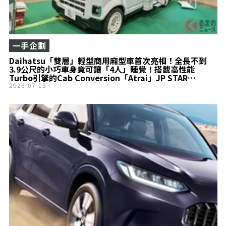
一手企劃
Daihatsu「雙層」輕型商用廂型車首次亮相！全長不到
3.9公尺的小巧車身竟可讓「4人」睡覺！搭載高性能
Turbo引擎的Cab Conversion「Atrai」JP STAR
happy1全新「City Turbo」正式亮相
2026-07-05