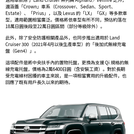
還涵蓋「Crown」車系（Crossover、Sedan、Sport、
Estate）、「Prius」，以及 Lexus 的「LX」「GX」等多款車
型，適用範圍相當廣泛。價格將依車型有所不同，預估約落在
18萬日圓後段至22萬日圓區間（部分等級除外）。
此外，除了安全防護相關產品外，也同步推出適用於 Land
Cruiser 300（2021年4月以後生產車型）的「後加式無線充電
盤（Gen4）」。
這項配件是將中央扶手內的置物托盤，更換為支援 Qi 規格的無
線充電托盤，價格為2萬6400日圓（含安裝工資）。對於長期
受充電線材困擾的車主來說，是一項相當實用的升級配件，也
回應了既有用戶長久以來的期待。