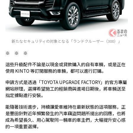
新たなセキュリティの対象となる「ランドクルーザー（300）」
※ ※ ※
這些升級配件不論是以現金或貸款購入的自有車輛，或是正在
使用 KINTO 等訂閱服務的車輛，都可以進行訂購。
申請方式是透過「TOYOTA UPGRADE FACTORY」的官方專屬
網站辦理，選擇希望施工的經銷商與進場日期後，將車輛送至
指定據點進行安裝。
能隨著技術進步，持續讓愛車維持在最新狀態的這項服務，正
是豐田針對近年頻繁發生的汽車竊盜問題所提出的回應，也將
成為希望長久、用心駕駛同一輛車的車主們，大幅提升安心感
的一項重要選擇。