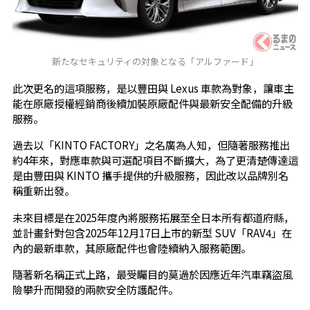
新たなセキュリティの対象となる「アルファード」
此次更名的這項服務，是以豐田與 Lexus 車款為對象，讓車主
能在原廠授權經銷商後續加裝原廠配件與最新安全配備的升級
服務。
過去以「KINTO FACTORY」之名廣為人知，但隨著服務推出
約4年來，對應車款與可選配項目不斷擴大，為了更清楚傳達這
是由豐田與 KINTO 攜手提供的升級服務，因此改以品牌別名
稱重新出發。
未來目標是在2025年度內將服務拓展至全日本所有都道府縣，
並計畫針對包含2025年12月17日上市的新型 SUV「RAV4」在
內的最新車款，其原廠配件也會陸續納入服務範圍。
隨著新名稱正式上路，最受矚目的莫過於因應近年汽車竊盜風
險攀升而開發的兩款安全防護配件。