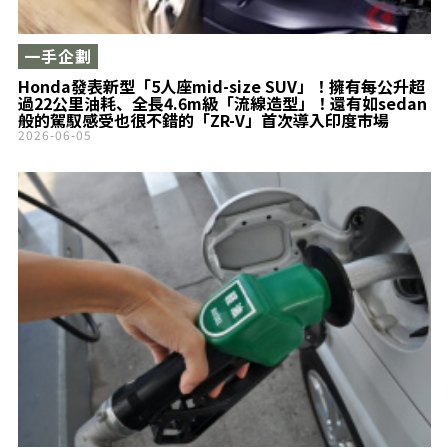
一手企劃
Honda發表新型「5人座mid-size SUV」！擁有每公升超
過22公里油耗、全長4.6m級「流線造型」！還有如sedan
般的駕馭感受也很不錯的「ZR-V」首次導入印度市場
2026-06-05