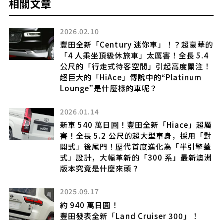
相關文章
2026.02.10
豐田全新「Century 迷你車」！？超豪華的
「4 人乘坐頂級休旅車」太厲害！全長 5.4
公尺的「行走式待客空間」引起高度關注！
在
超巨大的「HiAce」傳說中的“Platinum
Lounge”是什麼樣的車呢？
2026.01.14
新車 540 萬日圓！豐田全新「Hiace」超厲
害！全長 5.2 公尺的超大型車身，採用「對
開式」後尾門！歷代首度進化為「半引擎蓋
適
式」設計，大幅革新的「300 系」最新澳洲
版本究竟是什麼來頭？
2025.09.17
約 940 萬日圓！
豐田發表全新「Land Cruiser 300」！