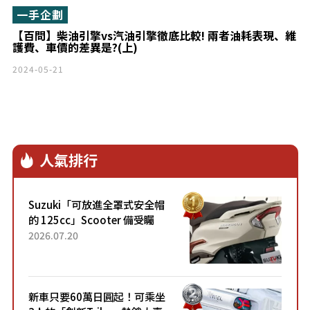
一手企劃
【百問】柴油引擎vs汽油引擎徹底比較! 兩者油耗表現、維
護費、車價的差異是?(上)
2024-05-21
人氣排行
Suzuki「可放進全罩式安全帽
的 125cc」Scooter 備受矚
目！採用全新流線設計與各項
2026.07.20
升級，騎乘更加舒適！已陸續
開始出口的新款「B...
新車只要60萬日圓起！可乘坐