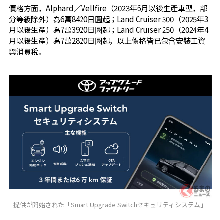
價格方面，Alphard／Vellfire（2023年6月以後生產車型，部
分等級除外）為6萬8420日圓起；Land Cruiser 300（2025年3
月以後生產）為7萬3920日圓起；Land Cruiser 250（2024年4
月以後生產）為7萬2820日圓起，以上價格皆已包含安裝工資
與消費稅。
提供が開始された「Smart Upgrade Switchセキュリティシステム」