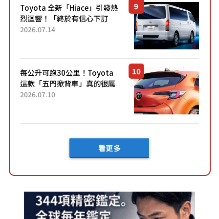
Toyota 全新「Hiace」引發熱
烈迴響！「終於有信心下訂
了！」「哪個等級交車最
2026.07.14
快？」討論不斷！但下訂後竟
然還要等「超過半年」才能交
車？...
每公升可跑30公里！Toyota
這款「五門掀背車」真的很厲
害！ 擁有全長4.3公尺的「剛剛
2026.07.10
好車身尺寸」，配備全面升
級！ 採Hybrid專屬設...
看更多