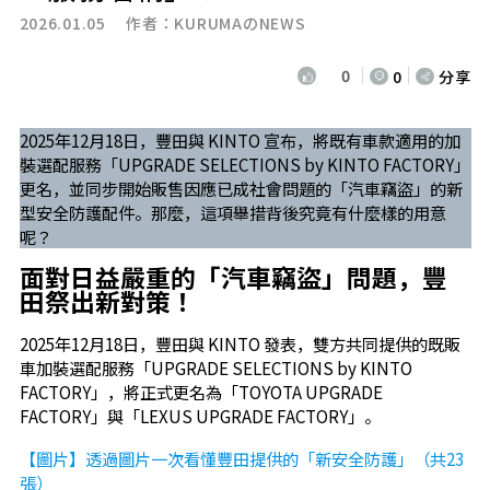
2026.01.05 作者：
KURUMAのNEWS
0
0
分享
2025年12月18日，豐田與 KINTO 宣布，將既有車款適用的加
裝選配服務「UPGRADE SELECTIONS by KINTO FACTORY」
更名，並同步開始販售因應已成社會問題的「汽車竊盜」的新
型安全防護配件。那麼，這項舉措背後究竟有什麼樣的用意
呢？
面對日益嚴重的「汽車竊盜」問題，豐
田祭出新對策！
2025年12月18日，豐田與 KINTO 發表，雙方共同提供的既販
車加裝選配服務「UPGRADE SELECTIONS by KINTO
FACTORY」，將正式更名為「TOYOTA UPGRADE
FACTORY」與「LEXUS UPGRADE FACTORY」。
【圖片】透過圖片一次看懂豐田提供的「新安全防護」（共23
張）