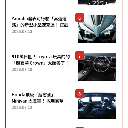
稱高CP值代表的「...
Yamaha發表可行駛「高速道
路」的新型小型速克達！ 搭載
能享受超強勁「渦輪感」的動
2026.07.13
力系統！ 採用與高階「Super
Sport」車款相同的...
910萬日圓！Toyota 玩真的的
「超豪華 Crown」太厲害了！
採用由「匠人技藝」打造的
2026.07.19
「專屬車色」與運動化「底盤
設定」！還配備專屬豪華...
Honda頂級「超省油」
Minivan 太厲害！ 採用豪華
「真皮座椅」與專屬「黑色內
2026.07.12
裝」！ 每公升可跑約20公里，
兼具優異節能表現與舒適
「三...