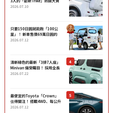
3人的「創新Trike」熱銷大賣
成為人氣車款！「養車成本真
2026.07.10
的超便宜！」「150日圓就能
跑100公里」「小朋友坐得...
只要150日圓就能跑「100公
里」！ 新車售價69萬日圓的
「3人座」Trike大受歡迎！ 順
2026.07.12
應時代需求，究竟為何能迅速
熱賣？
清新綠色的最新「3排7人座」
Minivan 備受矚目！ 採用全長
4.7公尺剛剛好的車身尺寸與
2026.07.22
「滑門」設計！ 還推出467萬
元日圓起的5人座版...
最便宜的Toyota「Crown」
值得關注！ 搭載4WD、每公升
22.4公里低油耗表現超亮眼！
2026.07.12
配備豐富、超越售價水準，堪