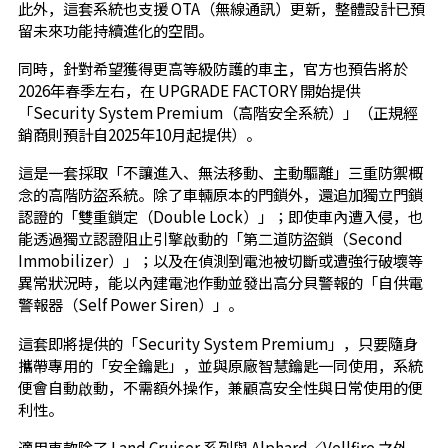
此外，這套系統也支援 OTA（無線通訊）更新，整體設計已預
留未來功能持續進化的空間。
同時，針對希望獲得更高等級防護的車主，官方也預告將於
2026年春季左右，在 UPGRADE FACTORY 開始提供
「Security System Premium（高階安全系統）」（正規經
銷商則預計自2025年10月起提供）。
這是一套採取「不讓進入、無法移動、主動驅離」三重防禦概
念的高階防盜系統。除了車輛原本的門鎖外，還追加獨立門鎖
認證的「雙重鎖定（Double Lock）」；即使車內遭入侵，也
能透過獨立認證阻止引擎啟動的「第二道防盜鎖（Second
Immobilizer）」；以及在偵測到電池被切斷或遭強行破壞等
異常狀況時，能以內建電池作動並發出高分貝警報的「自供電
警報器（Self Power Siren）」。
這套即將提供的「Security System Premium」，只要隨身
攜帶專用的「安全鑰匙」，並與原廠智慧鑰匙一同使用，系統
便會自動啟動，不需額外操作，兼顧高安全性與日常使用的便
利性。
適用車款除了 Land Cruiser 系列與 Alphard／Vellfire 之外，