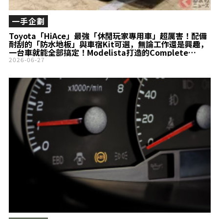
一手企劃
Toyota「HiAce」最強「休閒玩家專用車」超厲害！配備
耐刮的「防水地板」與車宿Kit可選，無論工作還是興趣，
一台車就能全部搞定！Modelista打造的Complete
Car「MRT」備受矚目
2026-06-27