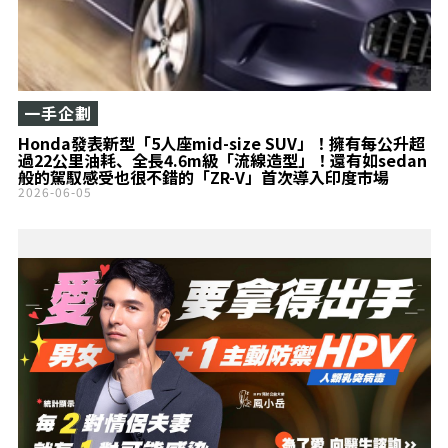
一手企劃
Honda發表新型「5人座mid-size SUV」！擁有每公升超
過22公里油耗、全長4.6m級「流線造型」！還有如sedan
般的駕馭感受也很不錯的「ZR-V」首次導入印度市場
2026-06-05