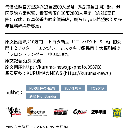
售價依照官方型錄為13萬2800人民幣（約270萬日圓）起，但
因促銷方案影響，實際售價自10萬2800人民幣（約210萬日
圓）起跳。以具競爭力的定價策略，廣汽Toyota希望吸引更多
年輕族群與新客層。
原文出處:
約210万円！ トヨタ新型「“コンパクト”SUV」初公
開！ 2リッター「エンジン」＆スッキリ顔採用！ 大幅刷新の
「フロントランダー」中国に登場
原文記者:近藤 英嗣
原文圖庫:
https://kuruma-news.jp/photo/958768
想看更多：
KURUMAのNEWS
(
https://kuruma-news.
)
KURUMAのNEWS
SUV 休旅車
TOYOTA
關鍵詞：
新款 Frontlander
更多汽車資訊：CARNEWS 車訊網