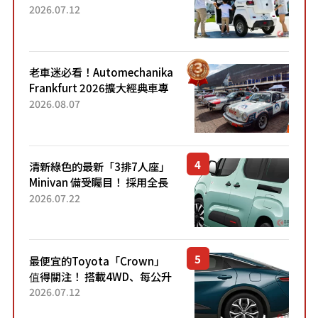
「3人座」Trike大受歡迎！ 順
2026.07.12
應時代需求，究竟為何能迅速
熱賣？
老車迷必看！Automechanika
Frankfurt 2026擴大經典車專
區 1954年珍稀古董車現場修復
2026.08.07
清新綠色的最新「3排7人座」
Minivan 備受矚目！ 採用全長
4.7公尺剛剛好的車身尺寸與
2026.07.22
「滑門」設計！ 還推出467萬
元日圓起的5人座版...
最便宜的Toyota「Crown」
值得關注！ 搭載4WD、每公升
22.4公里低油耗表現超亮眼！
2026.07.12
配備豐富、超越售價水準，堪