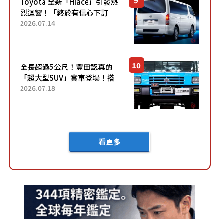
Toyota 全新「Hiace」引發熱
烈迴響！「終於有信心下訂
了！」「哪個等級交車最
2026.07.14
快？」討論不斷！但下訂後竟
然還要等「超過半年」才能交
車？...
全長超過5公尺！豐田認真的
「超大型SUV」實車登場！搭
載後輪也會轉向的「四輪轉
2026.07.18
向」系統！以宛如「軍用
車!?」般的硬派規格開發的
「Mega C...
看更多