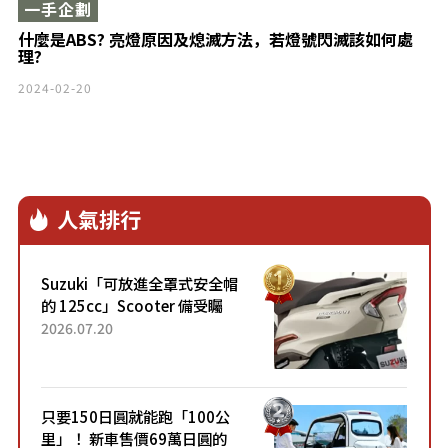
一手企劃
什麼是ABS? 亮燈原因及熄滅方法，若燈號閃滅該如何處
理?
2024-02-20
人氣排行
Suzuki「可放進全罩式安全帽
的 125cc」Scooter 備受矚
目！採用全新流線設計與各項
2026.07.20
升級，騎乘更加舒適！已陸續
開始出口的新款「B...
只要150日圓就能跑「100公
里」！ 新車售價69萬日圓的