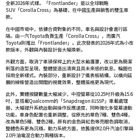
全新2026年式樣。「Frontlander」是以全球戰略
SUV「Corolla Cross」為基礎，在中國生產與銷售的雙生車
款。
在中國市場中，依據合資對象的不同，車名與設計會進行區
隔。由一汽Toyota負責生產「Corolla Cross」，而廣汽
Toyota則推出「Frontlander」。此次發表的2026年式為小改
款版本，外觀與內裝設計皆大幅煥新。
外觀方面，取消了車頭保桿上的大型水箱護罩，改以更為簡潔
俐落的造型呈現，整體營造出清爽且具未來感的氣息。輪圈也
採用全新樣式。內裝部分，重新設計了儀表板結構，以橫向延
展的線條營造出開闊的視覺效果，整體風格更為現代。
此外，實體按鍵數量大幅減少，中控螢幕從10.25吋升級為15.6
吋，並搭載Qualcomm的「Snapdragon 8155P」車載處理
器，大幅提升系統啟動與操作反應速度，同時強化多螢幕連動
功能。車身色配置也重新調整，從原先的單色7種、雙色4種，
改為單色5種、雙色2種。原有的金色與紅色等亮眼色調取消，
整體色系更為沉穩。動力系統方面，依舊提供2.0升汽油引擎與
2.0升油電混合動力兩種版本。