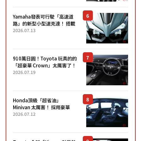
稱高CP值代表的「...
Yamaha發表可行駛「高速道
路」的新型小型速克達！ 搭載
能享受超強勁「渦輪感」的動
2026.07.13
力系統！ 採用與高階「Super
Sport」車款相同的...
910萬日圓！Toyota 玩真的的
「超豪華 Crown」太厲害了！
採用由「匠人技藝」打造的
2026.07.19
「專屬車色」與運動化「底盤
設定」！還配備專屬豪華...
Honda頂級「超省油」
Minivan 太厲害！ 採用豪華
「真皮座椅」與專屬「黑色內
2026.07.12
裝」！ 每公升可跑約20公里，
兼具優異節能表現與舒適
「三...