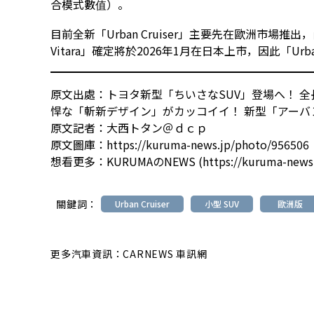
合模式數值）。
目前全新「Urban Cruiser」主要先在歐洲市場
Vitara」確定將於2026年1月在日本上市，因此「Urb
原文出處：
トヨタ新型「ちいさなSUV」登場へ！ 全
悍な「斬新デザイン」がカッコイイ！ 新型「アー
原文記者：
大西トタン＠ｄｃｐ
原文圖庫：
https://kuruma-news.jp/photo/956506
想看更多：
KURUMAのNEWS (https://kuruma-news
關鍵詞：
Urban Cruiser
小型 SUV
歐洲版
更多汽車資訊：CARNEWS 車訊網