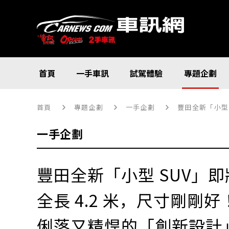
首頁
一手車訊
試駕體驗
專題企劃
首頁
專題企劃
一手企劃
豐田全新「小型 
一手企劃
豐田全新「小型 SUV」
全長 4.2 米，尺寸剛剛好
俐落又精悍的「創新設計