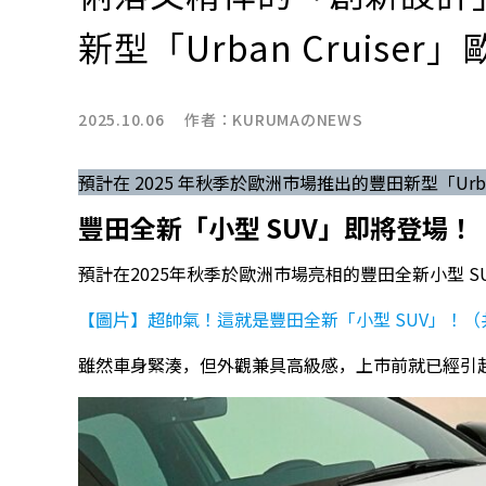
新型「Urban Cruise
2025.10.06 作者：
KURUMAのNEWS
預計在 2025 年秋季於歐洲市場推出的豐田新型「Urb
豐田全新「小型 SUV」即將登場！
預計在2025年秋季於歐洲市場亮相的豐田全新小型 SUV「U
【圖片】超帥氣！這就是豐田全新「小型 SUV」！（
雖然車身緊湊，但外觀兼具高級感，上市前就已經引