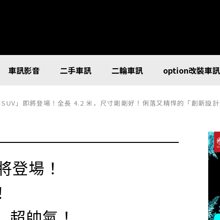
車訊影音
二手車訊
二輪車訊
option改裝車
SUV」即將登場！全長 4.2 米，尺寸剛剛好！俐落又精悍的「創新設計」超
即將登場！
！
」超帥氣！