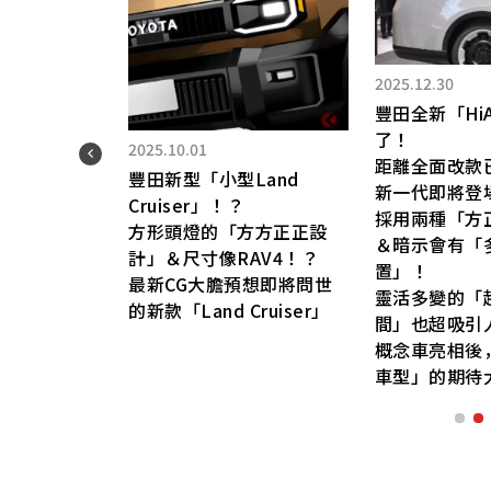
2025.08.11
下一代「Supra」嗎!?
豐田的「超猛」跑車什麼時
5
候上市？
14 萬日圓！豐田
4.4 公尺車長搭配高性能四
用車」！
驅系統？
簡化的配備與方正
寬車體＋低車高的造型帥到
供 FR 驅動！
爆！
 Champ」在泰國實
大家引頸期盼量產化的
「FT-Se」概念車超吸睛！