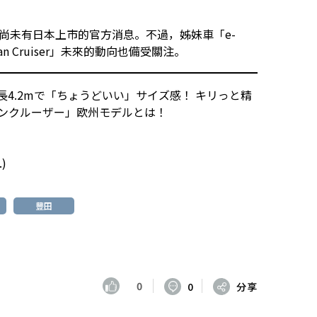
推出，尚未有日本上市的官方消息。不過，姊妹車「e-
an Cruiser」未來的動向也備受關注。
長4.2mで「ちょうどいい」サイズ感！ キリっと精
バンクルーザー」欧州モデルとは！
.)
豐田
0
0
分享