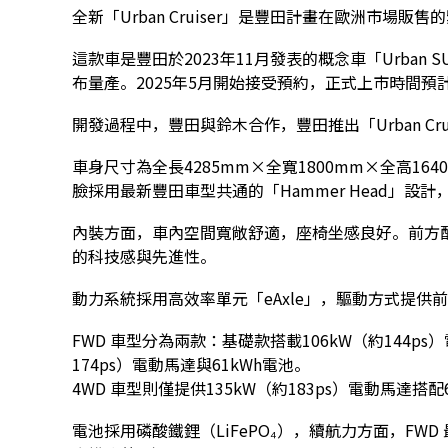
全新「Urban Cruiser」是豐田計畫在歐洲市場販售的
這款車是豐田於2023年11月發表的概念車「Urban SU
布量產。2025年5月開始接受預約，正式上市時間預計
開發過程中，豐田與鈴木合作，豐田推出「Urban Crui
車身尺寸為全長4285mm×全寬1800mm×全高16
臉採用最新豐田車型共通的「Hammer Head」
內裝方面，車內空間寬敞舒適，座椅坐感良好。前方配備
的科技感與先進性。
動力系統採用高效率單元「eAxle」，驅動方式提供
FWD 車型分為兩款：基礎款搭載106kW（約144ps
174ps）電動馬達與61kWh電池。
4WD 車型則僅提供135kW（約183ps）電動馬達搭配
電池採用磷酸鐵鋰（LiFePO₄），續航力方面，FWD 最長