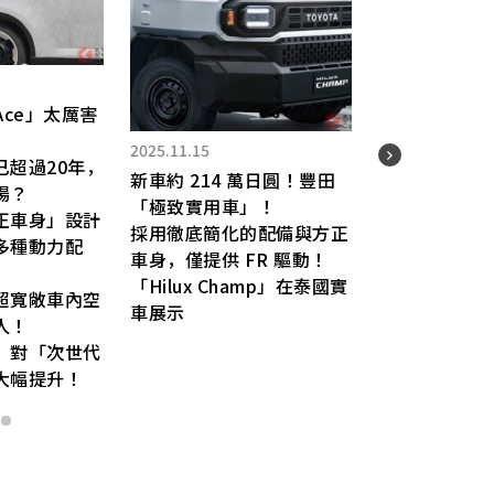
2025.09.04
2025.10.21
豐田全新「7人座」普銳斯
引發熱烈反響！
豐田「全新 Land Cruiser
網友大讚「真的很好開的
FJ」全球首次公開！
車」、「油耗跟設計都超
全長 4.5 米級的「小型陸
棒！」、「這空間也太舒適
巡」為何推出？
了…」
車名「FJ」的含意是什麼？
搭載「三排座椅」的迷你麵
開發者親自說明值得關注的
包車版Alphard，也讓人對
重點！
未來的後繼車型充滿期待！