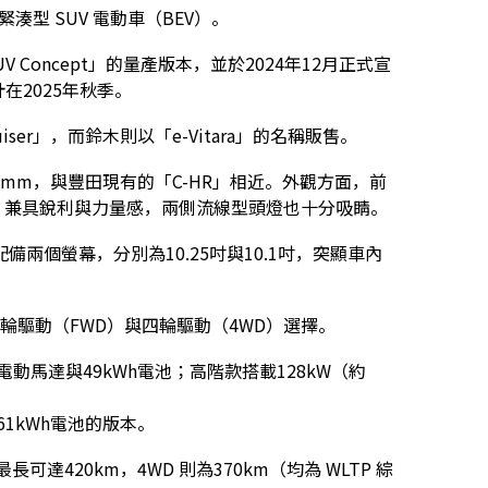
緊湊型 SUV 電動車（BEV）。
V Concept」的量產版本，並於2024年12月正式宣
在2025年秋季。
ser」，而鈴木則以「e-Vitara」的名稱販售。
40mm，與豐田現有的「C-HR」相近。外觀方面，前
設計，兼具銳利與力量感，兩側流線型頭燈也十分吸睛。
兩個螢幕，分別為10.25吋與10.1吋，突顯車內
前輪驅動（FWD）與四輪驅動（4WD）選擇。
）電動馬達與49kWh電池；高階款搭載128kW（約
61kWh電池的版本。
可達420km，4WD 則為370km（均為 WLTP 綜