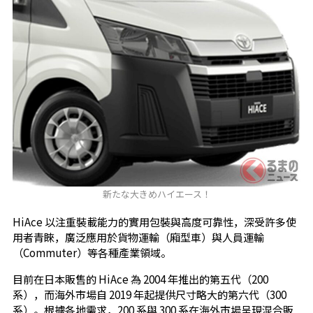
新たな大きめハイエース！
HiAce 以注重裝載能力的實用包裝與高度可靠性，深受許多使
用者青睞，廣泛應用於貨物運輸（廂型車）與人員運輸
（Commuter）等各種產業領域。
目前在日本販售的 HiAce 為 2004 年推出的第五代（200
系），而海外市場自 2019 年起提供尺寸略大的第六代（300
系）。根據各地需求，200 系與 300 系在海外市場呈現混合販