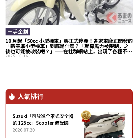
一手企劃
10 月起「50cc 小型機車」將正式停產！各家車廠正開發的
「新基準小型機車」到底是什麼？「就算馬力被限制，之
後也可能被改裝吧？」——在社群網站上，出現了各種不同
的擔憂聲音
2025-10-16
人氣排行
Suzuki「可放進全罩式安全帽
的 125cc」Scooter 備受矚
目！採用全新流線設計與各項
2026.07.20
升級，騎乘更加舒適！已陸續