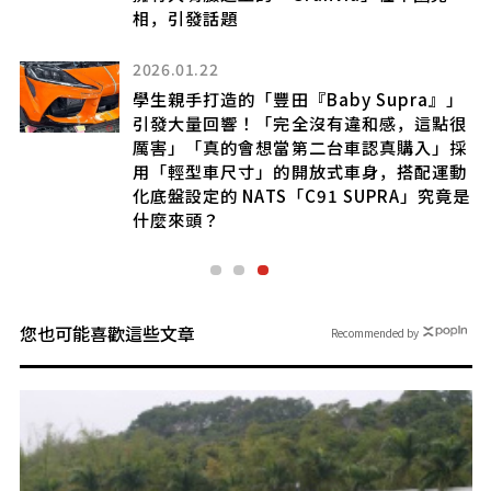
相，引發話題
2026.01.22
學生親手打造的「豐田『Baby Supra』」
市
引發大量回響！「完全沒有違和感，這點很
厲害」「真的會想當第二台車認真購入」採
用「輕型車尺寸」的開放式車身，搭配運動
化底盤設定的 NATS「C91 SUPRA」究竟是
什麼來頭？
您也可能喜歡這些文章
Recommended by