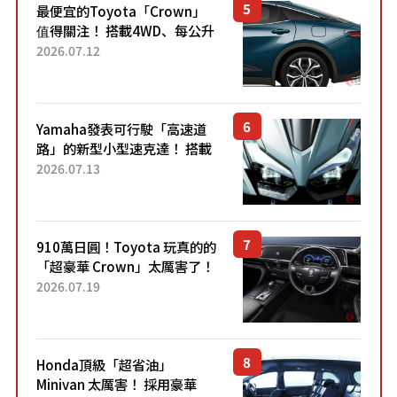
最便宜的Toyota「Crown」
值得關注！ 搭載4WD、每公升
22.4公里低油耗表現超亮眼！
2026.07.12
配備豐富、超越售價水準，堪
稱高CP值代表的「...
Yamaha發表可行駛「高速道
路」的新型小型速克達！ 搭載
能享受超強勁「渦輪感」的動
2026.07.13
力系統！ 採用與高階「Super
Sport」車款相同的...
910萬日圓！Toyota 玩真的的
「超豪華 Crown」太厲害了！
採用由「匠人技藝」打造的
2026.07.19
「專屬車色」與運動化「底盤
設定」！還配備專屬豪華...
Honda頂級「超省油」
Minivan 太厲害！ 採用豪華