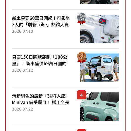
開始出口的新款「B...
新車只要60萬日圓起！可乘坐
3人的「創新Trike」熱銷大賣
成為人氣車款！「養車成本真
2026.07.10
的超便宜！」「150日圓就能
跑100公里」「小朋友坐得...
只要150日圓就能跑「100公
里」！ 新車售價69萬日圓的
「3人座」Trike大受歡迎！ 順
2026.07.12
應時代需求，究竟為何能迅速
熱賣？
清新綠色的最新「3排7人座」
Minivan 備受矚目！ 採用全長
4.7公尺剛剛好的車身尺寸與
2026.07.22
「滑門」設計！ 還推出467萬
元日圓起的5人座版...