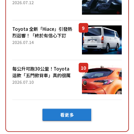
「真皮座椅」與專屬「黑色內
2026.07.12
裝」！ 每公升可跑約20公里，
兼具優異節能表現與舒適
「三...
Toyota 全新「Hiace」引發熱
烈迴響！「終於有信心下訂
了！」「哪個等級交車最
2026.07.14
快？」討論不斷！但下訂後竟
然還要等「超過半年」才能交
車？...
每公升可跑30公里！Toyota
這款「五門掀背車」真的很厲
害！ 擁有全長4.3公尺的「剛剛
2026.07.10
好車身尺寸」，配備全面升
級！ 採Hybrid專屬設...
看更多