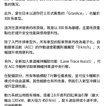
售的情況。
此外，曾在日本以迷你巴士形式販售的「GranAce」，也屬於
300 系車型。
這次在澳洲發表的改良版，就是以 300 系為基礎。主要改良重
點在於提升安全性能與使用便利性。
除了入門手排車型外，所有車型的駐車煞車均改為電子化。自
動跟車巡航（ACC）的作動速度範圍則擴展至「0 km/h」，大
幅提升使用便利性。
另外，全新加入車道維持輔助功能（Lane Trace Assist），可
在 ACC 作動時協助車輛維持車道中央行駛。
在配備部分，所有等級標配 7 吋數位儀表板，並可從 9 種顯示
模式中自由選擇。其他細節也有所改善，例如引入新型冷媒以
提升空調性能。
動力系統沿用既有規格，搭載 2.8 升直列四缸柴油引擎（最大
輸出 130 kW、最大扭力 450 Nm），配 6 速自排或 6 速手排，
採後輪驅動。