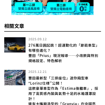
相關文章
2025.09.12
276萬日圓起跳！超運動化的「節能車型」
×精
有哪些進化？
 新
豐田「Prius」現況報導……小改款與特別
期
規格設定、特色解析
2025.12.21
豐田最新型「三排座位」迷你廂型車
過
“Lorinz仕様”公開！
新
這款豪華車型作為「Estima後繼車」，採
？
用了高質感內裝與氣勢十足的水箱護罩設
計！
擁有大嘴臉造型的「Granvia」在中國亮