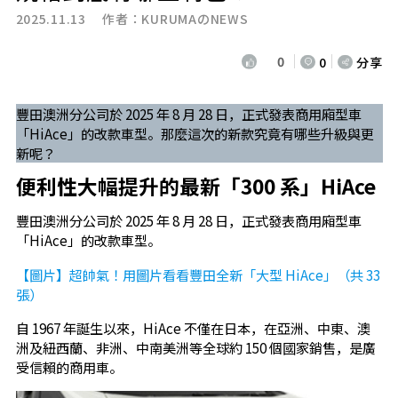
2025.11.13 作者：
KURUMAのNEWS
0
0
分享
豐田澳洲分公司於 2025 年 8 月 28 日，正式發表商用廂型車
「HiAce」的改款車型。那麼這次的新款究竟有哪些升級與更
新呢？
便利性大幅提升的最新「300 系」HiAce
豐田澳洲分公司於 2025 年 8 月 28 日，正式發表商用廂型車
「HiAce」的改款車型。
【圖片】超帥氣！用圖片看看豐田全新「大型 HiAce」（共 33
張）
自 1967 年誕生以來，HiAce 不僅在日本，在亞洲、中東、澳
洲及紐西蘭、非洲、中南美洲等全球約 150 個國家銷售，是廣
受信賴的商用車。