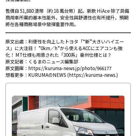
售價自 51,880 澳幣（約 18 萬台幣）起。新款 HiAce 除了具備
商用車所需的基本性能外，安全性與舒適性也有所提升，預期
將在各種商務場景中發揮重要作用。
原文出處：
利便性を向上したトヨタ「“新”大きいハイエー
ス」に大注目！ ”0km／h”から使えるACCにエアコンも強
化！ MT仕様も用意された「300系」豪州仕様とは？
原文記者：
くるまのニュース編集部
原文圖庫：
https://kuruma-news.jp/photo/966177
想看更多：
KURUMAのNEWS (https://kuruma-news.)