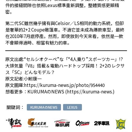
件的接縫間隙也依照Lexus標準重新調整，整體質感更顯精
密。
第二代SC雖然幾乎擁有與Celsior／LS相同的動力系統，但卻
是奢華的2+2 Coupe敞篷車。不過它並未成為爆款車型，最終
在2010年7月底停產。然而，即使放到今天來看，依然是一款
不會顯得過時、相當有魅力的車。
原文出處:
“セルシオクーペ”な「“4人乗り”スポーツカー」!?
大排気量「V8」搭載＆電動ハードトップ採用！ 2+2のレクサ
ス「SC」どんなモデル？
原文記者:小鮒康一
原文圖庫:
https://kuruma-news.jp/photo/954440
想看更多：
KURUMAのNEWS
(
https://kuruma-news.
)
關鍵詞：
KURUMAのNEWS
LEXUS