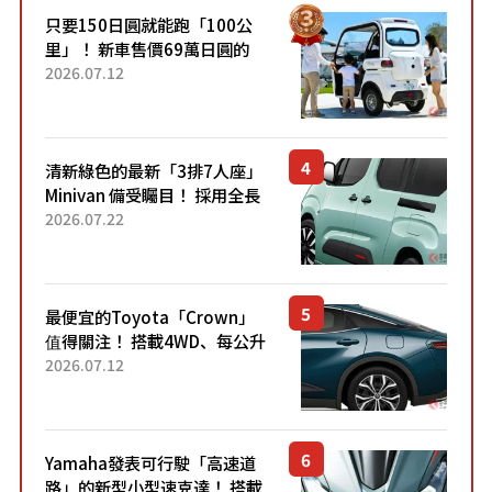
只要150日圓就能跑「100公
里」！ 新車售價69萬日圓的
「3人座」Trike大受歡迎！ 順
2026.07.12
應時代需求，究竟為何能迅速
熱賣？
清新綠色的最新「3排7人座」
Minivan 備受矚目！ 採用全長
4.7公尺剛剛好的車身尺寸與
2026.07.22
「滑門」設計！ 還推出467萬
元日圓起的5人座版...
最便宜的Toyota「Crown」
值得關注！ 搭載4WD、每公升
22.4公里低油耗表現超亮眼！
2026.07.12
配備豐富、超越售價水準，堪
稱高CP值代表的「...
Yamaha發表可行駛「高速道
路」的新型小型速克達！ 搭載