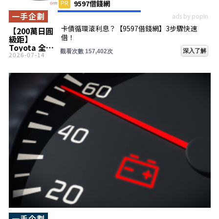
PR
9597借錢網
一手企劃
ads by popIn
卡債循環滾利息？【9597借錢網】3步驟快速
【200萬日圓
借！
級距】
Toyota 全新
深入了解
觀看次數 157,402次
「5人座掀背
2026-07-14
車」上市！比
頂級車型「便
宜184萬日
圓」，卻是最
省油版本，1
公升可行駛
「32.6公
里」！擁有
「寬敞行李
廂」且實用性
佳，最便宜的
「Prius」車
型受到關注！
一手企劃