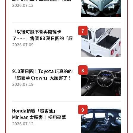
能享受超強勁「渦輪感」的動
2026.07.13
力系統！ 採用與高階「Super
Sport」車款相同的...
「以後可能不會再開輕卡
了……」售價 88 萬日圓的「超
迷你輕型貨車」引發兩極評
2026.07.09
價！「150 日圓就能跑 100 公
里！」「免驗車真的太棒
了！...
910萬日圓！Toyota 玩真的的
「超豪華 Crown」太厲害了！
採用由「匠人技藝」打造的
2026.07.19
「專屬車色」與運動化「底盤
設定」！還配備專屬豪華...
Honda頂級「超省油」
Minivan 太厲害！ 採用豪華
「真皮座椅」與專屬「黑色內
2026.07.12
裝」！ 每公升可跑約20公里，