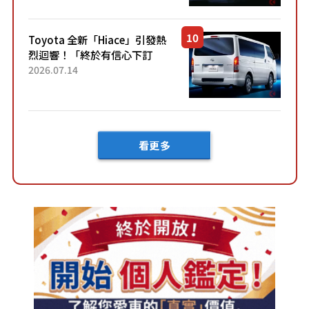
兼具優異節能表現與舒適
「三...
Toyota 全新「Hiace」引發熱
烈迴響！「終於有信心下訂
了！」「哪個等級交車最
2026.07.14
快？」討論不斷！但下訂後竟
然還要等「超過半年」才能交
車？...
看更多