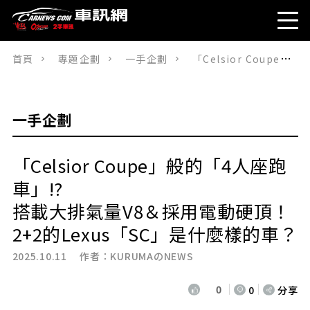
首頁
專題企劃
一手企劃
「Celsior Coupe」般的「4人座跑車」!? 搭載大排氣量V8＆採用電動硬頂！2+2的Lexus「SC」是什麼樣的車？
一手企劃
「Celsior Coupe」般的「4人座跑
車」!?
搭載大排氣量V8＆採用電動硬頂！
2+2的Lexus「SC」是什麼樣的車？
2025.10.11 作者：
KURUMAのNEWS
0
0
分享