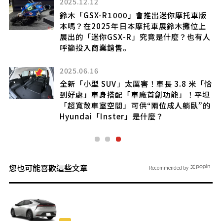
2025.12.12
？
鈴木「GSX-R1000」會推出迷你摩托車版
概
本嗎？在2025年日本摩托車展鈴木攤位上
展出的「迷你GSX-R」究竟是什麼？也有人
呼籲投入商業銷售。
2025.06.16
方
全新「小型 SUV」太厲害！車長 3.8 米「恰
辨
到好處」車身搭配「車廠首創功能」！平坦
「超寬敞車室空間」可供“兩位成人躺臥”的
Hyundai「Inster」是什麼？
您也可能喜歡這些文章
Recommended by