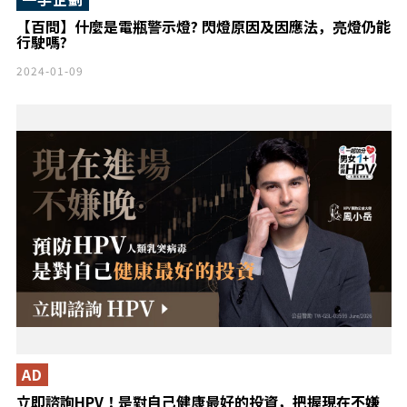
【百問】什麼是電瓶警示燈? 閃燈原因及因應法，亮燈仍能
行駛嗎?
2024-01-09
AD
立即諮詢HPV！是對自己健康最好的投資，把握現在不嫌