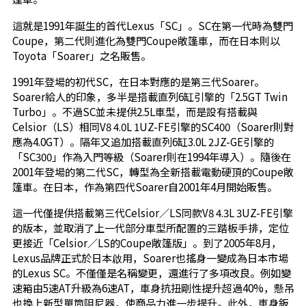
這就是1991年誕生的首代Lexus「SC」。SC在第一代時為雙門
Coupe，第二代則進化為雙門Coupe敞篷車，而在日本則以
Toyota「Soarer」之名販售。
1991年登場的初代SC，在日本對應的是第三代Soarer。
Soarer給人的印象，多半是搭載直列6缸引擎的「2.5GT Twin
Turbo」。不過SC並未提供2.5L車型，而是設有搭載與
Celsior（LS）相同V8 4.0L 1UZ-FE引擎的SC400（Soarer則對
應為4.0GT）。隔年又追加搭載直列6缸3.0L 2JZ-GE引擎的
「SC300」作為入門等級（Soarer則在1994年導入）。隨後在
2001年登場的第二代SC，轉型為全新搭載電動硬頂的Coupe敞
篷車。在日本，作為第四代Soarer自2001年4月開始販售。
這一代僅提供搭載第三代Celsior／LS同款V8 4.3L 3UZ-FE引擎
的版本，並取消了上一代部分車型所配置的三踏板手排，定位
更接近「Celsior／LS的Coupe敞篷版」。到了2005年8月，
Lexus品牌正式於日本啟用，Soarer也搖身一變成為日本市場
的Lexus SC。不僅僅是名稱變更，還進行了多項改良。例如變
速箱由5速AT升級為6速AT，車身抗扭剛性提升超過40%，懸吊
也換上新型單筒阻尼器，使商品力進一步提升。此外，車身鈑