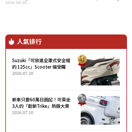
場奧翻
2026-08-06
人氣排行
Suzuki「可放進全罩式安全帽
的 125cc」Scooter 備受矚
目！採用全新流線設計與各項
2026.07.20
升級，騎乘更加舒適！已陸續
開始出口的新款「B...
新車只要60萬日圓起！可乘坐
3人的「創新Trike」熱銷大賣
成為人氣車款！「養車成本真
2026.07.10
的超便宜！」「150日圓就能
跑100公里」「小朋友坐得...