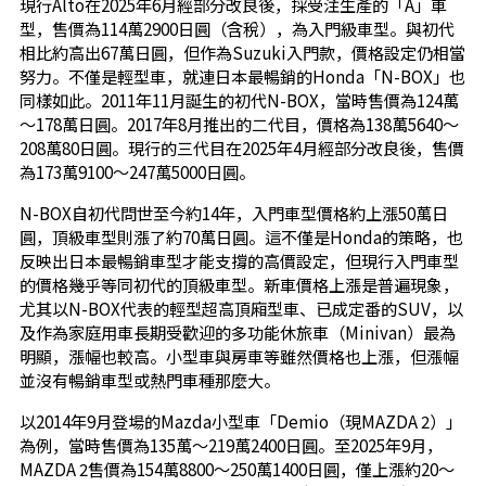
現行Alto在2025年6月經部分改良後，採受注生產的「A」車
型，售價為114萬2900日圓（含稅），為入門級車型。與初代
相比約高出67萬日圓，但作為Suzuki入門款，價格設定仍相當
努力。不僅是輕型車，就連日本最暢銷的Honda「N-BOX」也
同樣如此。2011年11月誕生的初代N-BOX，當時售價為124萬
～178萬日圓。2017年8月推出的二代目，價格為138萬5640～
208萬80日圓。現行的三代目在2025年4月經部分改良後，售價
為173萬9100～247萬5000日圓。
N-BOX自初代問世至今約14年，入門車型價格約上漲50萬日
圓，頂級車型則漲了約70萬日圓。這不僅是Honda的策略，也
反映出日本最暢銷車型才能支撐的高價設定，但現行入門車型
的價格幾乎等同初代的頂級車型。新車價格上漲是普遍現象，
尤其以N-BOX代表的輕型超高頂廂型車、已成定番的SUV，以
及作為家庭用車長期受歡迎的多功能休旅車（Minivan）最為
明顯，漲幅也較高。小型車與房車等雖然價格也上漲，但漲幅
並沒有暢銷車型或熱門車種那麼大。
以2014年9月登場的Mazda小型車「Demio（現MAZDA 2）」
為例，當時售價為135萬～219萬2400日圓。至2025年9月，
MAZDA 2售價為154萬8800～250萬1400日圓，僅上漲約20～