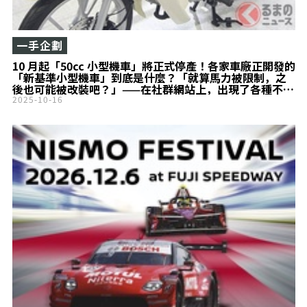
一手企劃
10 月起「50cc 小型機車」將正式停產！各家車廠正開發的
「新基準小型機車」到底是什麼？「就算馬力被限制，之
後也可能被改裝吧？」——在社群網站上，出現了各種不同
的擔憂聲音
2025-10-16