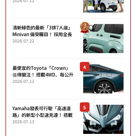
「3人座」Trike大受歡迎！ 順
2026.07.12
應時代需求，究竟為何能迅速
熱賣？
清新綠色的最新「3排7人座」
Minivan 備受矚目！ 採用全長
4.7公尺剛剛好的車身尺寸與
2026.07.22
「滑門」設計！ 還推出467萬
元日圓起的5人座版...
最便宜的Toyota「Crown」
值得關注！ 搭載4WD、每公升
22.4公里低油耗表現超亮眼！
2026.07.12
配備豐富、超越售價水準，堪
稱高CP值代表的「...
Yamaha發表可行駛「高速道
路」的新型小型速克達！ 搭載
能享受超強勁「渦輪感」的動
2026.07.13
力系統！ 採用與高階「Super
Sport」車款相同的...