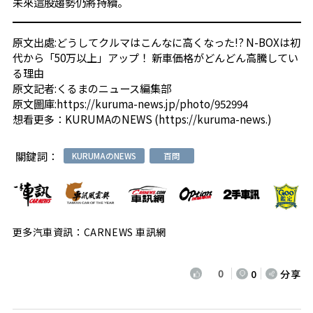
未來這股趨勢仍將持續。
原文出處:
どうしてクルマはこんなに高くなった!? N-BOXは初
代から「50万以上」アップ！ 新車価格がどんどん高騰してい
る理由
原文記者:くるまのニュース編集部
原文圖庫:
https://kuruma-news.jp/photo/952994
想看更多：
KURUMAのNEWS
(
https://kuruma-news.
)
關鍵詞：
KURUMAのNEWS
百問
更多汽車資訊：CARNEWS 車訊網
0
0
分享