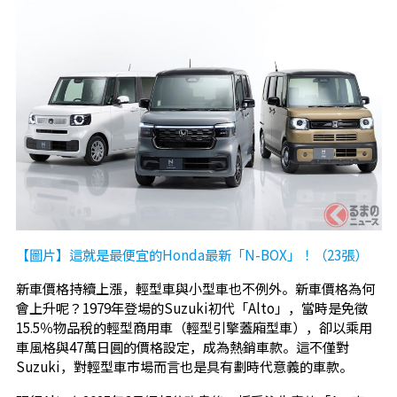
【圖片】這就是最便宜的Honda最新「N-BOX」！（23張）
新車價格持續上漲，輕型車與小型車也不例外。新車價格為何
會上升呢？1979年登場的Suzuki初代「Alto」，當時是免徵
15.5％物品稅的輕型商用車（輕型引擎蓋廂型車），卻以乘用
車風格與47萬日圓的價格設定，成為熱銷車款。這不僅對
Suzuki，對輕型車市場而言也是具有劃時代意義的車款。