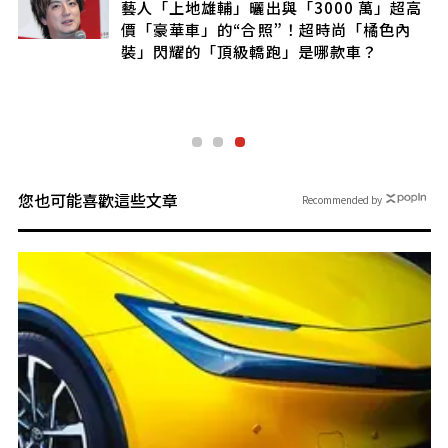
藝人「上地雄輔」曬出與「3000 萬」超高
價「豪華車」的“合照”！超時尚「橘色內
布
裝」閃耀的「頂級轎跑」是哪款車？
a
您也可能喜歡這些文章
Recommended by