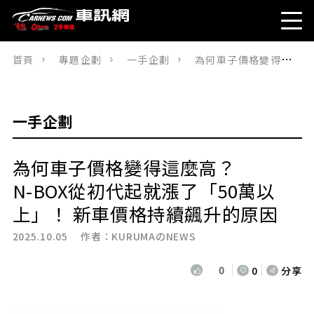
首頁
專題企劃
一手企劃
為何車子價格變得這麼高？ N-BOX從初代起就漲了「50萬以上」！ 新車價格持續飆升的原因
一手企劃
為何車子價格變得這麼高？
N-BOX從初代起就漲了「50萬以
上」！ 新車價格持續飆升的原因
2025.10.05 作者：
KURUMAのNEWS
0
0
分享