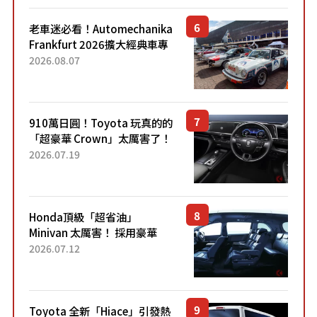
老車迷必看！Automechanika
Frankfurt 2026擴大經典車專
區 1954年珍稀古董車現場修復
2026.08.07
910萬日圓！Toyota 玩真的的
「超豪華 Crown」太厲害了！
採用由「匠人技藝」打造的
2026.07.19
「專屬車色」與運動化「底盤
設定」！還配備專屬豪華...
Honda頂級「超省油」
Minivan 太厲害！ 採用豪華
「真皮座椅」與專屬「黑色內
2026.07.12
裝」！ 每公升可跑約20公里，
兼具優異節能表現與舒適
「三...
Toyota 全新「Hiace」引發熱