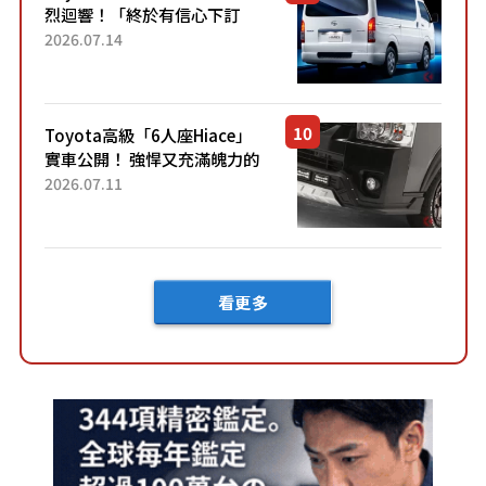
烈迴響！「終於有信心下訂
了！」「哪個等級交車最
2026.07.14
快？」討論不斷！但下訂後竟
然還要等「超過半年」才能交
車？...
Toyota高級「6人座Hiace」
實車公開！ 強悍又充滿魄力的
「全黑設計」搭配特別「豪華
2026.07.11
內裝」！ Premium打造的「限
定Bruno」由...
看更多