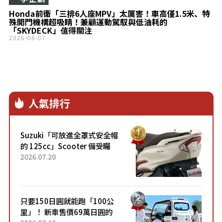
Honda前衛「三排6人座MPV」太厲害！車高僅1.5米、特
殊開門機構超吸睛！兼顧運動駕馭與低油耗的
「SKYDECK」值得關注
2026-08-07
人氣排行
Suzuki「可放進全罩式安全帽
的 125cc」Scooter 備受矚
目！採用全新流線設計與各項
2026.07.20
升級，騎乘更加舒適！已陸續
開始出口的新款「B...
只要150日圓就能跑「100公
里」！ 新車售價69萬日圓的