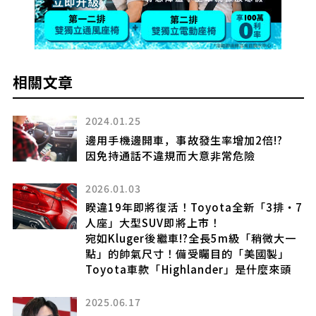
相關文章
2024.01.25
本
邊用手機邊開車，事故發生率增加2倍!?
因免持通話不違規而大意非常危險
化
2026.01.03
睽違19年即將復活！Toyota全新「3排・7
人座」大型SUV即將上市！
宛如Kluger後繼車!?全長5m級「稍微大一
點」的帥氣尺寸！備受矚目的「美國製」
Toyota車款「Highlander」是什麼來頭
2025.06.17