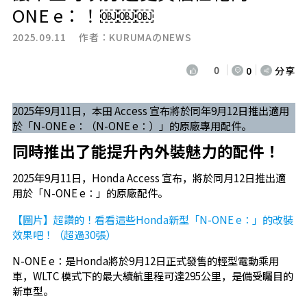
ONE e：！￼￼￼
2025.09.11 作者：
KURUMAのNEWS
0
0
分享
2025年9月11日，本田 Access 宣布將於同年9月12日推出適用
於「N-ONE e：（N-ONE e：）」的原廠專用配件。
同時推出了能提升內外裝魅力的配件！
2025年9月11日，Honda Access 宣布，將於同月12日推出適
用於「N-ONE e：」的原廠配件。
【圖片】超讚的！看看這些Honda新型「N-ONE e：」的改裝
效果吧！（超過30張）
N-ONE e：是Honda將於9月12日正式發售的輕型電動乘用
車，WLTC 模式下的最大續航里程可達295公里，是備受矚目的
新車型。