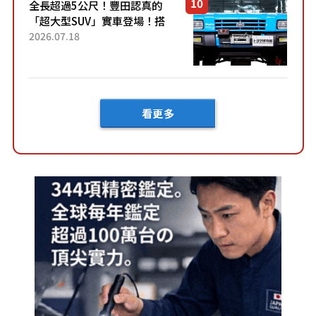
全長超過5公尺！豐田認真的
「超大型SUV」實車登場！搭
載後輪也會轉向的「四輪轉
2026.07.18
向」系統！以宛如「軍用
車!?」般的硬派規格開發的
「Mega C...
看更多