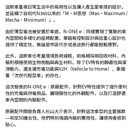
這款車重視日常生活中的易用性以及讓人產生愛車感的設計，
並延續了自初代N360以來的「M・M思想（Man・Maximum /
Mecha・Minimum）」。
由於薄型電池被安置於車底，N-ONE e：同樣實現了寬敞的車
內空間和多樣化的座椅配置。單踏板控制設計與低重心設計也
提供了穩定性，無論是市區代步或長途旅行都能輕鬆應對。
此外，這款車也考量環境負荷減輕，前格柵採用回收材料，內
裝則積極使用生物樹脂與再生材料。除了EV特有的靜肅性與潔
淨動力，還支援充電功能與V2H（Vehicle to Home），象徵
著「次世代輕型車」的存在。
這次發表的N-ONE e：原廠配件，針對EV特性提供了提升便利
性的充電與供電用品、展現個性化的外觀配件，以及打造舒適
車內空間的內裝配件。
原廠配件開發負責人杉山大介表示，針對這次車型的主要族群
—40至50歲女性，他們特別強調內裝的實用性，讓使用者感到
貼心。