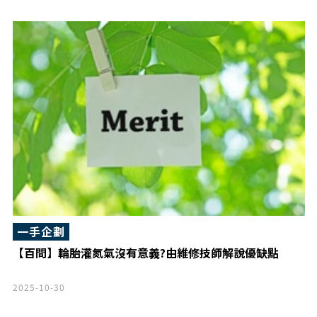
一手企劃
【百問】輪胎灌氮氣沒有意義?由維修技師解說優缺點
2025-10-30