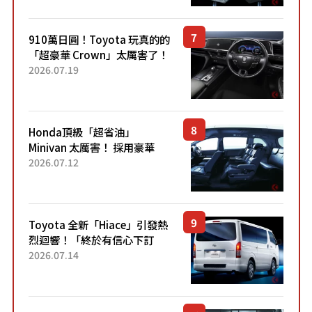
Sport」車款相同的...
910萬日圓！Toyota 玩真的的
「超豪華 Crown」太厲害了！
採用由「匠人技藝」打造的
2026.07.19
「專屬車色」與運動化「底盤
設定」！還配備專屬豪華...
Honda頂級「超省油」
Minivan 太厲害！ 採用豪華
「真皮座椅」與專屬「黑色內
2026.07.12
裝」！ 每公升可跑約20公里，
兼具優異節能表現與舒適
「三...
Toyota 全新「Hiace」引發熱
烈迴響！「終於有信心下訂
了！」「哪個等級交車最
2026.07.14
快？」討論不斷！但下訂後竟
然還要等「超過半年」才能交
車？...