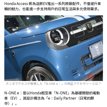
Honda Access 將為這款EV推出一系列原廠配件，不僅提升車
輛的魅力，也能進一步支持用戶的日常生活與多元使用需求。
ホンダアクセスが発表した「N-ONE e：」の純正アクセサリーとは？
N-ONE e：是以Honda輕型車「N-ONE」為基礎開發的電動
車（EV），其設計概念為「e：Daily Partner（日常的夥
伴）」。