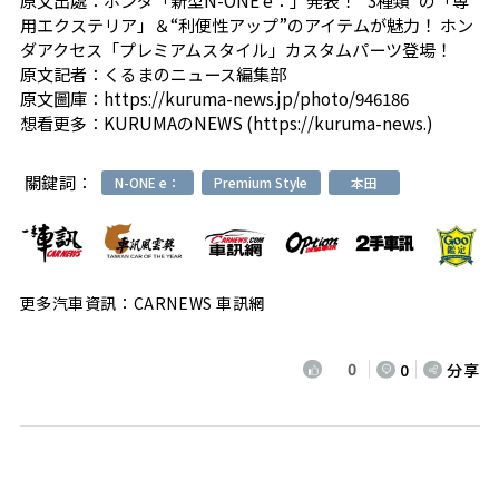
原文出處：
ホンダ「新型N-ONE e：」発表！ “3種類”の「専
用エクステリア」＆“利便性アップ”のアイテムが魅力！ ホン
ダアクセス「プレミアムスタイル」カスタムパーツ登場！
原文記者：
くるまのニュース編集部
原文圖庫：
https://kuruma-news.jp/photo/946186
想看更多：
KURUMAのNEWS (https://kuruma-news.)
關鍵詞：
N-ONE e：
Premium Style
本田
更多汽車資訊：CARNEWS 車訊網
0
0
分享