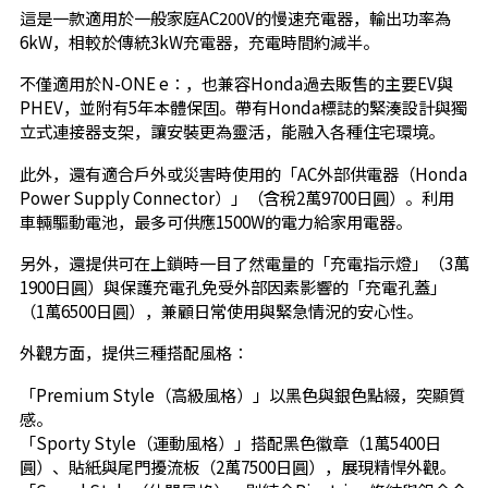
這是一款適用於一般家庭AC200V的慢速充電器，輸出功率為
6kW，相較於傳統3kW充電器，充電時間約減半。
不僅適用於N-ONE e：，也兼容Honda過去販售的主要EV與
PHEV，並附有5年本體保固。帶有Honda標誌的緊湊設計與獨
立式連接器支架，讓安裝更為靈活，能融入各種住宅環境。
此外，還有適合戶外或災害時使用的「AC外部供電器（Honda
Power Supply Connector）」（含稅2萬9700日圓）。利用
車輛驅動電池，最多可供應1500W的電力給家用電器。
另外，還提供可在上鎖時一目了然電量的「充電指示燈」（3萬
1900日圓）與保護充電孔免受外部因素影響的「充電孔蓋」
（1萬6500日圓），兼顧日常使用與緊急情況的安心性。
外觀方面，提供三種搭配風格：
「Premium Style（高級風格）」以黑色與銀色點綴，突顯質
感。
「Sporty Style（運動風格）」搭配黑色徽章（1萬5400日
圓）、貼紙與尾門擾流板（2萬7500日圓），展現精悍外觀。