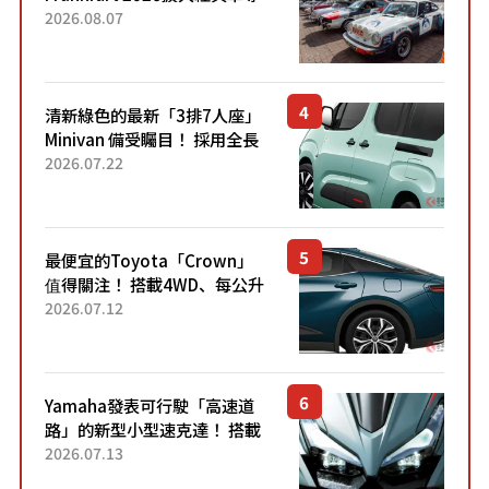
區 1954年珍稀古董車現場修復
2026.08.07
清新綠色的最新「3排7人座」
Minivan 備受矚目！ 採用全長
4.7公尺剛剛好的車身尺寸與
2026.07.22
「滑門」設計！ 還推出467萬
元日圓起的5人座版...
最便宜的Toyota「Crown」
值得關注！ 搭載4WD、每公升
22.4公里低油耗表現超亮眼！
2026.07.12
配備豐富、超越售價水準，堪
稱高CP值代表的「...
Yamaha發表可行駛「高速道
路」的新型小型速克達！ 搭載
能享受超強勁「渦輪感」的動
2026.07.13
力系統！ 採用與高階「Super