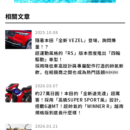
相關文章
2025.10.08
引
隨著本田「全新 VEZEL」登場，詢問爆
道
量！？
載超
超運動風格的「RS」版本首度推出「四輪
氣
驅動」車型！
麼
採用降低車高設計與專屬配件打造的帥氣新
款，在經銷商之間也成為熱門話題￼￼￼
2026.03.07
尺
約27萬日圓！本田的「全新速克達」超厲
害！採用「高級SUPER SPORT風」設計，
搭載6速MT！超帥氣的「WINNER R」越南
南亞
規格版到底長什麼樣！
2026.01.21