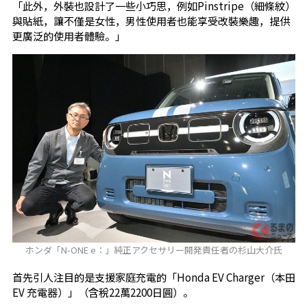
「此外，外裝也設計了一些小巧思，例如Pinstripe（細條紋）
與貼紙，讓不僅是女性，男性使用者也能享受改裝樂趣，提供
更廣泛的使用者體驗。」
ホンダ「N-ONE e：」純正アクセサリー開発責任者の杉山大介氏
首先引人注目的是支援家庭充電的「Honda EV Charger（本田
EV 充電器）」（含稅22萬2200日圓）。