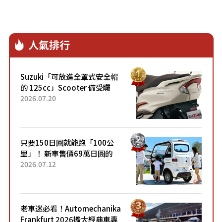
人氣排行
Suzuki「可放進全罩式安全帽
的 125cc」Scooter 備受矚
目！採用全新流線設計與各項
2026.07.20
升級，騎乘更加舒適！已陸續
開始出口的新款「B...
只要150日圓就能跑「100公
里」！ 新車售價69萬日圓的
「3人座」Trike大受歡迎！ 順
2026.07.12
應時代需求，究竟為何能迅速
熱賣？
老車迷必看！Automechanika
Frankfurt 2026擴大經典車專