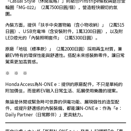
「Casual Style（休閒風格）」則結合Pinstripe條紋與鋁合金
輪圈「MG-022」（2萬7500日圓/個），營造輕快親切的氛
圍。
內裝方面，提供「扶手中央置物箱（含小物收納）」（2萬515
日圓）、USB充電埠（含安裝附件，1萬3200日圓），以及附
LED燈光的「內裝照明套件」（2萬5300日圓）。
原廠「地毯（標準款）」（2萬2000日圓）採用再生材質，兼
顧EV特有的環保性能與舒適性。搭配未來感裝飾零件，讓日常
駕乘更加高質感。
※ ※ ※
Honda Access為N-ONE e：提供的原廠配件，不只是單純的
附加價值，而是將EV融入日常生活、拓展使用樂趣的提案。
無論是休閒或緊急時可依靠的供電功能、展現個性的造型配
件，或提升舒適感的內裝裝備，都能讓N-ONE e：作為「e：
Daily Partner（日常夥伴）」更具魅力。