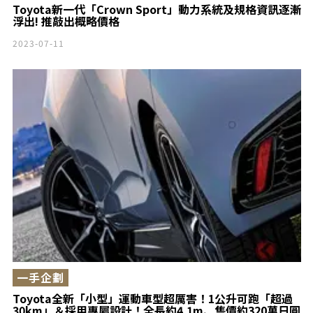
Toyota新一代「Crown Sport」動力系統及規格資訊逐漸
浮出! 推敲出概略價格
2023-07-11
一手企劃
Toyota全新「小型」運動車型超厲害！1公升可跑「超過
30km」＆採用專屬設計！全長約4.1m、售價約320萬日圓