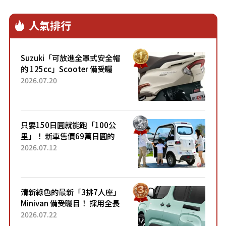
人氣排行
Suzuki「可放進全罩式安全帽
的 125cc」Scooter 備受矚
目！採用全新流線設計與各項
2026.07.20
升級，騎乘更加舒適！已陸續
開始出口的新款「B...
只要150日圓就能跑「100公
里」！ 新車售價69萬日圓的
「3人座」Trike大受歡迎！ 順
2026.07.12
應時代需求，究竟為何能迅速
熱賣？
清新綠色的最新「3排7人座」
Minivan 備受矚目！ 採用全長
4.7公尺剛剛好的車身尺寸與
2026.07.22
「滑門」設計！ 還推出467萬