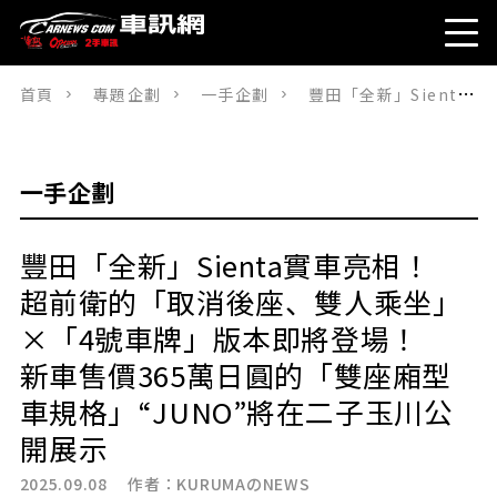
首頁
專題企劃
一手企劃
豐田「全新」Sienta實車亮相！ 超前衛的「取消後座、雙人乘坐」×「4號車牌」版本即將登場！ 新車售價365萬日圓的「雙座廂型車規格」“JUNO”將在二子玉川公開展示
一手企劃
豐田「全新」Sienta實車亮相！
超前衛的「取消後座、雙人乘坐」
×「4號車牌」版本即將登場！
新車售價365萬日圓的「雙座廂型
車規格」“JUNO”將在二子玉川公
開展示
2025.09.08 作者：
KURUMAのNEWS