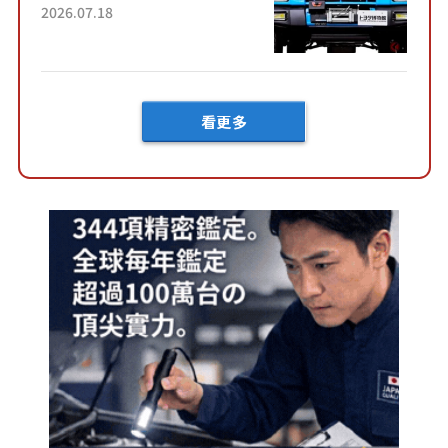
載後輪也會轉向的「四輪轉
2026.07.18
向」系統！以宛如「軍用
車!?」般的硬派規格開發的
「Mega C...
看更多