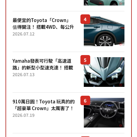
元日圓起的5人座版...
最便宜的Toyota「Crown」
值得關注！ 搭載4WD、每公升
22.4公里低油耗表現超亮眼！
2026.07.12
配備豐富、超越售價水準，堪
稱高CP值代表的「...
Yamaha發表可行駛「高速道
路」的新型小型速克達！ 搭載
能享受超強勁「渦輪感」的動
2026.07.13
力系統！ 採用與高階「Super
Sport」車款相同的...
910萬日圓！Toyota 玩真的的
「超豪華 Crown」太厲害了！
採用由「匠人技藝」打造的
2026.07.19
「專屬車色」與運動化「底盤
設定」！還配備專屬豪華...