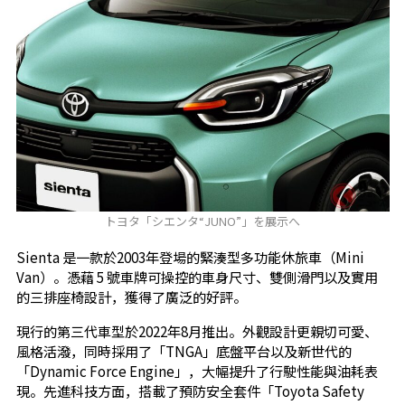
トヨタ「シエンタ“JUNO”」を展示へ
Sienta 是一款於2003年登場的緊湊型多功能休旅車（Mini
Van）。憑藉 5 號車牌可操控的車身尺寸、雙側滑門以及實用
的三排座椅設計，獲得了廣泛的好評。
現行的第三代車型於2022年8月推出。外觀設計更親切可愛、
風格活潑，同時採用了「TNGA」底盤平台以及新世代的
「Dynamic Force Engine」，大幅提升了行駛性能與油耗表
現。先進科技方面，搭載了預防安全套件「Toyota Safety