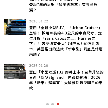
登場7年的這款「超高級轎車」有哪些改
變？
2026.01.22
豐田「全新小型SUV」「Urban Cruiser」
到
登場！ 採用車長約4.3公尺的車身尺寸，定
位介於「Yaris Cross之上、Harrier之
下」！ 甚至還有最大174匹馬力的強勁版
本，英國推出的這款「新車型」到底是什麼
來頭？
2026.01.20
引
豐田「小型陸巡 FJ」即將上市！豪華升級的
日產「新型Elgrand」也即將登場！2026
年「新車」超厲害！大膽預測最受矚目的車
款！