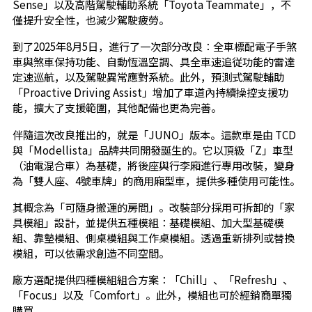
Sense」以及高階駕駛輔助系統「Toyota Teammate」，不
僅提升安全性，也減少駕駛疲勞。
到了2025年8月5日，進行了一次部分改良：全車標配電子手煞
車與煞車保持功能、自動恆溫空調、具全車速追従功能的雷達
定速巡航，以及駕駛異常應對系統。此外，預測式駕駛輔助
「Proactive Driving Assist」增加了車道內持續操控支援功
能，擴大了支援範圍，其他配備也更為完善。
伴隨這次改良推出的，就是「JUNO」版本。這款車是由 TCD
與「Modellista」品牌共同開發誕生的。它以頂級「Z」車型
（油電混合車）為基礎，將後座與行李廂進行專用改裝，變身
為「雙人座、4號車牌」的商用廂型車，提供多種使用可能性。
其概念為「可隨身搬運的房間」。改裝部分採用可拆卸的「家
具模組」設計，並提供五種模組：基礎模組、加大型基礎模
組、靠墊模組、側桌模組與工作桌模組。透過重新排列或替換
模組，可以依需求創造不同空間。
廠方選配提供四種模組組合方案：「Chill」、「Refresh」、
「Focus」以及「Comfort」。此外，模組也可於經銷商單獨
購買。