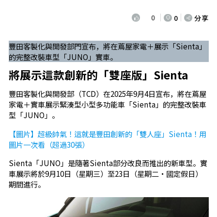
0
0
分享
豐田客製化與開發部門宣布，將在蔦屋家電＋展示「Sienta」
的完整改裝車型「JUNO」實車。
將展示這款創新的「雙座版」Sienta
豐田客製化與開發部（TCD）在2025年9月4日宣布，將在蔦屋
家電＋實車展示緊湊型小型多功能車「Sienta」的完整改裝車
型「JUNO」。
【圖片】超級帥氣！這就是豐田創新的「雙人座」Sienta！用
圖片一次看（超過30張）
Sienta「JUNO」是隨著Sienta部分改良而推出的新車型。實
車展示將於9月10日（星期三）至23日（星期二・國定假日）
期間進行。