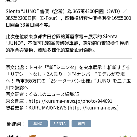
Sienta “JUNO” 售價（含稅）為 365萬4200日圓（2WD）／
385萬2200日圓（E-Four），四種模組套件價格則從 16萬5000
日圓至 33萬日圓不等。
此次在位於東京都世田谷區的蔦屋家電＋展示的 Sienta
“JUNO”，不僅可以觀賞與觸碰車輛，還能親自實際操作模組
的組合與變換，體驗多樣化的空間設計樂趣。
原文出處：
トヨタ「“新”シエンタ」を実車展示！ 斬新すぎる
「リアシートなし・2人乗り」×“4ナンバー”モデルが登場
へ！ 新車365万円の「2シーターバン仕様」“JUNO”を二子玉
川で披露へ
原文記者：
くるまのニュース編集部
原文圖庫：
https://kuruma-news.jp/photo/944091
想看更多：
KURUMAのNEWS (https://kuruma-news.)
關鍵詞：
JUNO
SIENTA
豐田