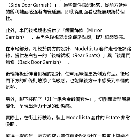
（Side Door Garnish）」，這些部件搭配起來，從前方延伸
的銳利塊面感逐漸向後延展，即使從側面看也能展現獨特個
性。
此外，車門後視鏡也提供了「鏡面飾條（Mirror
Garnish）」，為黑色後視鏡增添鍍鉻點綴，提升細節質感。
在車尾部分，相較於前方的設計，Modellista 套件走較低調路
線，提供左右各一的「後輪裙板（Rear Spats）」與「後尾門
飾條（Back Door Garnish）」。
後輪裙板延伸自側裙的設計，使車尾線條更為俐落有型。後尾
門下方的飾條則增添了高級感，也能讓後方來車感受到車輛的
氣勢。
另外，腳下裝配了「21 吋鋁合金輪圈套件」，切削面造型層層
變化，呈現出活力十足的動態感。
實際上，在街上行駛時，裝上 Modellista 套件的 Estate 非常
吸睛。
值得一提的是，這次的空力套件前後都設計在一般車止擋碰不