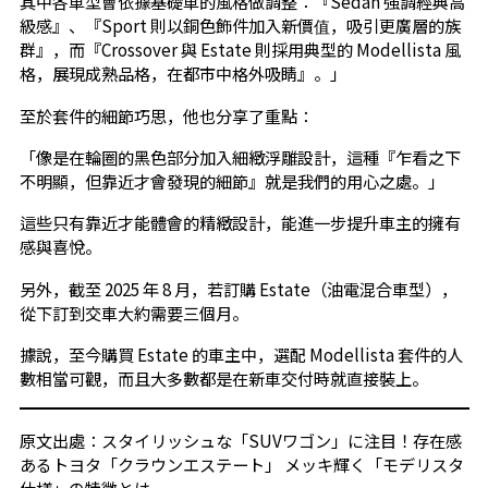
其中各車型會依據基礎車的風格做調整：『Sedan 強調經典高
級感』、『Sport 則以銅色飾件加入新價值，吸引更廣層的族
群』，而『Crossover 與 Estate 則採用典型的 Modellista 風
格，展現成熟品格，在都市中格外吸睛』。」
至於套件的細節巧思，他也分享了重點：
「像是在輪圈的黑色部分加入細緻浮雕設計，這種『乍看之下
不明顯，但靠近才會發現的細節』就是我們的用心之處。」
這些只有靠近才能體會的精緻設計，能進一步提升車主的擁有
感與喜悅。
另外，截至 2025 年 8 月，若訂購 Estate（油電混合車型），
從下訂到交車大約需要三個月。
據說，至今購買 Estate 的車主中，選配 Modellista 套件的人
數相當可觀，而且大多數都是在新車交付時就直接裝上。
原文出處：
スタイリッシュな「SUVワゴン」に注目！存在感
あるトヨタ「クラウンエステート」 メッキ輝く「モデリスタ
仕様」の特徴とは