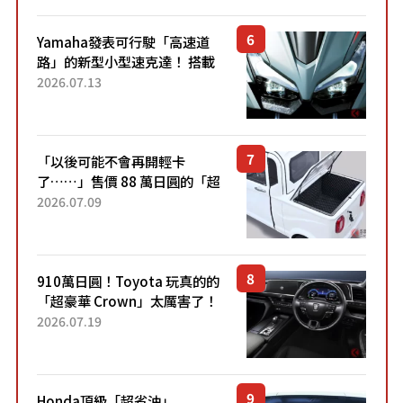
稱高CP值代表的「...
Yamaha發表可行駛「高速道
路」的新型小型速克達！ 搭載
能享受超強勁「渦輪感」的動
2026.07.13
力系統！ 採用與高階「Super
Sport」車款相同的...
「以後可能不會再開輕卡
了……」售價 88 萬日圓的「超
迷你輕型貨車」引發兩極評
2026.07.09
價！「150 日圓就能跑 100 公
里！」「免驗車真的太棒
了！...
910萬日圓！Toyota 玩真的的
「超豪華 Crown」太厲害了！
採用由「匠人技藝」打造的
2026.07.19
「專屬車色」與運動化「底盤
設定」！還配備專屬豪華...
Honda頂級「超省油」