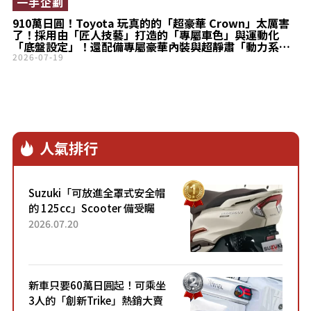
一手企劃
910萬日圓！Toyota 玩真的的「超豪華 Crown」太厲害
了！採用由「匠人技藝」打造的「專屬車色」與運動化
「底盤設定」！還配備專屬豪華內裝與超靜肅「動力系
統」！頂級車型「THE LIMITED-MATTE METAL」到底有
2026-07-19
什麼魅力？
人氣排行
Suzuki「可放進全罩式安全帽
的 125cc」Scooter 備受矚
目！採用全新流線設計與各項
2026.07.20
升級，騎乘更加舒適！已陸續
開始出口的新款「B...
新車只要60萬日圓起！可乘坐
3人的「創新Trike」熱銷大賣