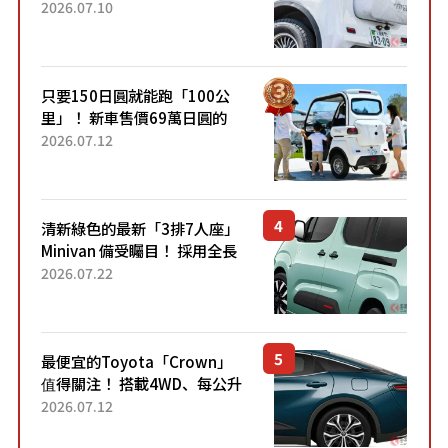
成為人氣車款！「養車成本真
2026.07.10
的超便宜！」「150日圓就能
跑100公里」「小朋友坐得...
只要150日圓就能跑「100公
里」！ 新車售價69萬日圓的
「3人座」Trike大受歡迎！ 順
2026.07.12
應時代需求，究竟為何能迅速
熱賣？
清新綠色的最新「3排7人座」
Minivan 備受矚目！ 採用全長
4.7公尺剛剛好的車身尺寸與
2026.07.22
「滑門」設計！ 還推出467萬
元日圓起的5人座版...
最便宜的Toyota「Crown」
值得關注！ 搭載4WD、每公升
22.4公里低油耗表現超亮眼！
2026.07.12
配備豐富、超越售價水準，堪