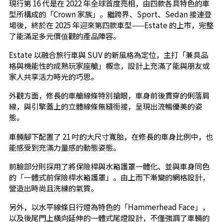
現行第 16 代是在 2022 年全球首度亮相，由四款各具特色的車
型所構成的「Crown 家族」。繼跨界、Sport、Sedan 接連登
場後，終於在 2025 年迎來第四款車型——Estate 的上市，完整
了能滿足多元價值觀的產品陣容。
Estate 以融合旅行車與 SUV 的新風格為定位，主打「兼具品
格與機能性的成熟玩家座艙」概念，設計上充滿了能與朋友或
家人共享活力時光的巧思。
外觀方面，修長的車艙線條特別搶眼，車身前後貫穿的俐落肩
線，與引擎蓋上的立體線條無縫銜接，呈現出流暢優美的姿
態。
車輛腳下配置了 21 吋的大尺寸寬胎，在修長的車身比例中，也
能感受到充滿力量感的動態姿態。
前臉部分則採用了將保險桿與水箱護罩一體化、並與車身同色
的「一體式前保險桿水箱護罩」。由上而下漸變的網格設計，
營造出時尚且洗練的氣質。
另外，以水平線條日行燈為特色的「Hammerhead Face」，
以及後尾門上橫向延伸的一體式尾燈設計，不僅強調了車輛的