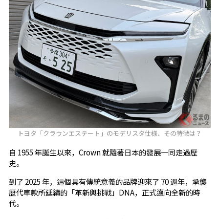
トヨタ「クラウンエステート」のモデリスタ仕様、その特徴は？
自 1955 年誕生以來，Crown 就隨著日本的發展一同走過歷
史。
到了 2025 年，這個具有傳統意義的品牌迎來了 70 週年，承襲
歷代車款所延續的「革新與挑戰」DNA，正式邁向全新的時
代。