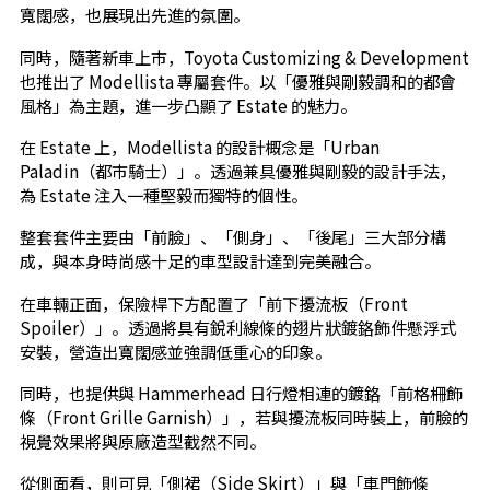
寬闊感，也展現出先進的氛圍。
同時，隨著新車上市，Toyota Customizing & Development
也推出了 Modellista 專屬套件。以「優雅與剛毅調和的都會
風格」為主題，進一步凸顯了 Estate 的魅力。
在 Estate 上，Modellista 的設計概念是「Urban
Paladin（都市騎士）」。透過兼具優雅與剛毅的設計手法，
為 Estate 注入一種堅毅而獨特的個性。
整套套件主要由「前臉」、「側身」、「後尾」三大部分構
成，與本身時尚感十足的車型設計達到完美融合。
在車輛正面，保險桿下方配置了「前下擾流板（Front
Spoiler）」。透過將具有銳利線條的翅片狀鍍鉻飾件懸浮式
安裝，營造出寬闊感並強調低重心的印象。
同時，也提供與 Hammerhead 日行燈相連的鍍鉻「前格柵飾
條（Front Grille Garnish）」，若與擾流板同時裝上，前臉的
視覺效果將與原廠造型截然不同。
從側面看，則可見「側裙（Side Skirt）」與「車門飾條