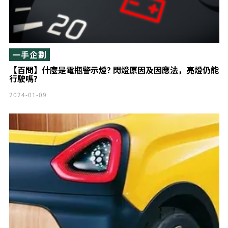
一手企劃
【百問】什麼是電瓶警示燈? 閃燈原因及因應法，亮燈仍能
行駛嗎?
2024-01-09