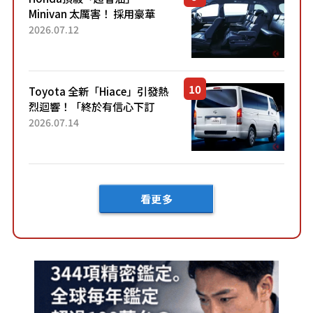
Minivan 太厲害！ 採用豪華
「真皮座椅」與專屬「黑色內
2026.07.12
裝」！ 每公升可跑約20公里，
兼具優異節能表現與舒適
「三...
Toyota 全新「Hiace」引發熱
烈迴響！「終於有信心下訂
了！」「哪個等級交車最
2026.07.14
快？」討論不斷！但下訂後竟
然還要等「超過半年」才能交
車？...
看更多