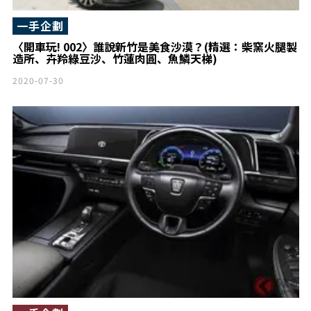
一手企劃
〈開車玩! 002〉誰說新竹是美食沙漠？(精選：柴窯火腿製
造所、卉羚綠豆沙、竹蓮肉圓、魚鱗天梯)
2020-07-30