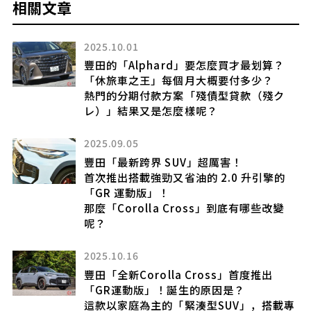
相關文章
2025.10.01
豐田的「Alphard」要怎麼買才最划算？
「休旅車之王」每個月大概要付多少？
外
熱門的分期付款方案「殘債型貸款（殘ク
レ）」結果又是怎麼樣呢？
2025.09.05
豐田「最新跨界 SUV」超厲害！
有
首次推出搭載強勁又省油的 2.0 升引擎的
受
「GR 運動版」！
那麼「Corolla Cross」到底有哪些改變
計程
呢？
2025.10.16
豐田「全新Corolla Cross」首度推出
製
「GR運動版」！誕生的原因是？
的
這款以家庭為主的「緊湊型SUV」，搭載專