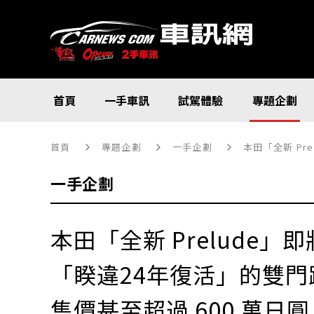
首頁
一手車訊
試駕體驗
專題企劃
首頁
專題企劃
一手企劃
本田「全新 Pr
一手企劃
本田「全新 Prelude」
「睽違24年復活」的雙
售價甚至超過 600 萬日圓