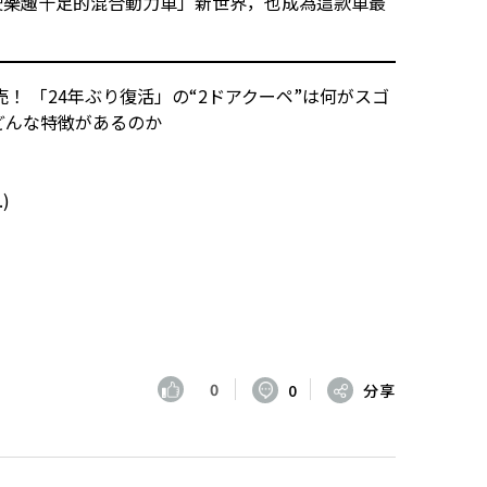
駕駛樂趣十足的混合動力車」新世界，也成為這款車最
！ 「24年ぶり復活」の“2ドアクーペ”は何がスゴ
 どんな特徴があるのか
.)
0
0
分享