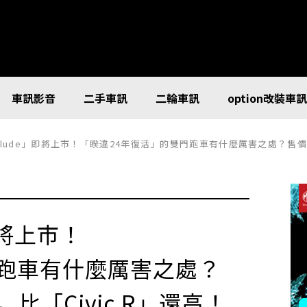
車訊影音
二手車訊
二輪車訊
option改裝車
elude」即將上市！「睽違24年復活」的雙門跑車有什麼厲害之處？售價甚至超過 
即將上市！
門跑車有什麼厲害之處？
，比「Civic R」還高！