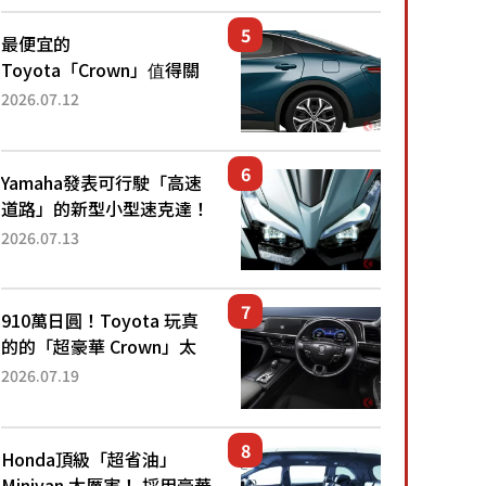
還推出467萬元日圓起的5
人座版...
最便宜的
Toyota「Crown」值得關
注！ 搭載4WD、每公升
2026.07.12
22.4公里低油耗表現超亮
眼！ 配備豐富、超越售價
水準，堪稱高CP值代表的
Yamaha發表可行駛「高速
「...
道路」的新型小型速克達！
搭載能享受超強勁「渦輪
2026.07.13
感」的動力系統！ 採用與
高階「Super Sport」車款
相同的...
910萬日圓！Toyota 玩真
的的「超豪華 Crown」太
厲害了！採用由「匠人技
2026.07.19
藝」打造的「專屬車色」與
運動化「底盤設定」！還配
備專屬豪華...
Honda頂級「超省油」
Minivan 太厲害！ 採用豪華