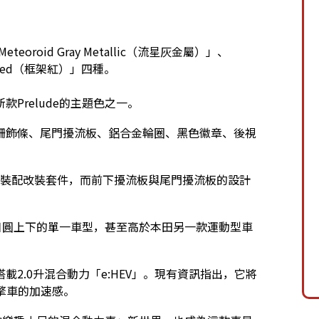
teoroid Gray Metallic（流星灰金屬）」、
me Red（框架紅）」四種。
Prelude的主題色之一。
柵飾條、尾門擾流板、鋁合金輪圈、黑色徽章、後視
型車曾裝配改裝套件，而前下擾流板與尾門擾流板的設計
日圓上下的單一車型，甚至高於本田另一款運動型車
2.0升混合動力「e:HEV」。現有資訊指出，它將
速引擎車的加速感。