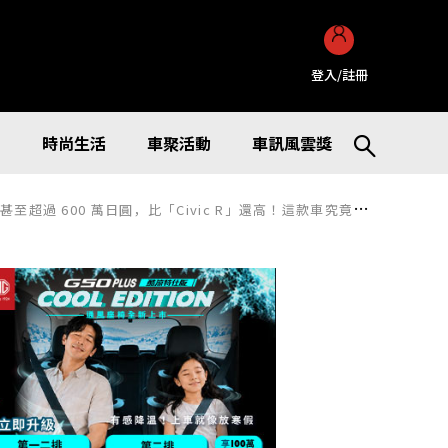
登入/註冊
訊
時尚生活
車聚活動
車訊風雲獎
600 萬日圓，比「Civic R」還高！這款車究竟有什麼特色？