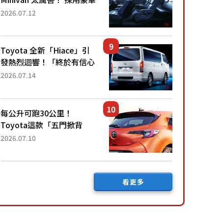
「真皮座椅」與專屬「黑色
2026.07.12
內裝」！ 每公升可跑約20
公里，兼具優異節能表現與
舒適「三...
Toyota 全新「Hiace」引
發熱烈迴響！「終於有信心
下訂了！」「哪個等級交車
2026.07.14
最快？」討論不斷！但下訂
後竟然還要等「超過半年」
才能交車？...
每公升可跑30公里！
Toyota這款「五門掀背
車」真的很厲害！ 擁有全
2026.07.10
長4.3公尺的「剛剛好車身
尺寸」，配備全面升級！
採Hybrid專屬設...
看更多