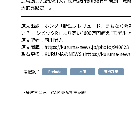
這套動力系統的引入，使新款Prelude有望開創「
大的亮點之一。
原文出處：
ホンダ「新型プレリュード」まもなく発売
い？ 「シビックR」より高い“600万円超え”モデル
原文記者：
西川昇吾
原文圖庫：
https://kuruma-news.jp/photo/940823
想看更多：
KURUMAのNEWS (https://kuruma-news
關鍵詞：
Prelude
本田
雙門跑車
更多汽車資訊：CARNEWS 車訊網