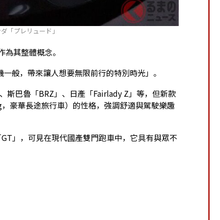
ンダ「プレリュード」
翔）」作為其整體概念。
機一般，帶來讓人想要無限前行的特別時光」。
巴魯「BRZ」、日產「Fairlady Z」等，但新款
ouring，豪華長途旅行車）的性格，強調舒適與駕駛樂趣
為「GT」，可見在現代國產雙門跑車中，它具有與眾不
。