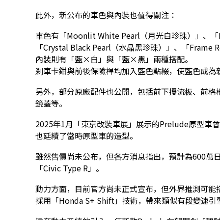
此外，新公布的車色與內裝也值得關注：
車色有「Moonlit White Pearl（月光白珍珠）」、「Me
「Crystal Black Pearl（水晶黑珍珠）」、「Fra
內裝則有「藍×白」與「藍×黑」兩種搭配。
剎車卡鉗與前後保險桿均加入藍色點綴，使藍色成為新款
另外，部分原廠配件也公開，包括前下擾流板、前格
鏡蓋等。
2025年1月「東京改裝車展」展示的Prelude原
也延續了當時原型車的造型。
雖然售價尚未公布，但各方消息指出，預計為600萬
「Civic Type R」。
動力方面，目前官方尚未正式宣布，但外界推測可能搭載
採用「Honda S+ Shift」技術，帶來類似有段變