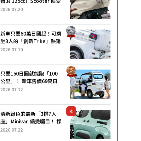
帽的 125cc」Scooter 備受
矚目！採用全新流線設計與
2026.07.20
各項升級，騎乘更加舒適！
已陸續開始出口的新款
「B...
新車只要60萬日圓起！可乘
坐3人的「創新Trike」熱銷
大賣成為人氣車款！「養車
2026.07.10
成本真的超便宜！」「150
日圓就能跑100公里」「小
朋友坐得...
只要150日圓就能跑「100
公里」！ 新車售價69萬日
圓的「3人座」Trike大受歡
2026.07.12
迎！ 順應時代需求，究竟
為何能迅速熱賣？
清新綠色的最新「3排7人
座」Minivan 備受矚目！ 採
用全長4.7公尺剛剛好的車
2026.07.22
身尺寸與「滑門」設計！