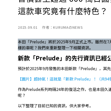
這款車究竟有什麼特色？
2025.09.01 作者：
KURUMAのNEWS
本田「Prelude」將於2025年9月正式上市。雖
樣的車呢？我們來重新整理一下相關資訊。
新款「Prelude」的先行資訊已經
預計於2025年9月發售的本田新款「Prelude」，
【圖片】超帥氣！這就是「新款 Prelude」！（共9
作為Prelude系列時隔24年的復活之作，也是本
呢？
以下整理了目前已知的資訊，供大家參考。