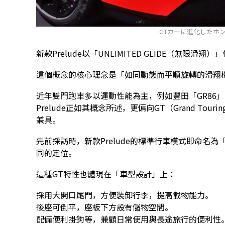
GTカーに進化したホ
新款Prelude以「UNLIMITED GLIDE（無限滑
這個概念的核心理念是「如同動態而平順旋轉的滑翔
近年雙門跑車多以運動性能為主，例如豐田「GR86」、斯
Prelude正如其概念所述，更偏向GT（Grand T
兼具。
先前採訪時，新款Prelude的標準行車模式即命名
同的定位。
這種GT特性也體現在「車型設計」上：
採用大開口尾門，方便裝卸行李，提高載物能力。
後座可倒平，座板下方設有儲物空間。
配備便利掛鉤等，兼顧日常使用與長途旅行的便利性