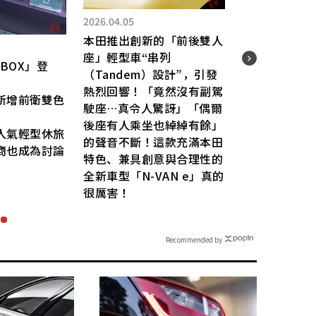
2025.12.10
25.10.31
雷克薩斯全新「最頂級豪華
田（Honda）發表搭載
20
雙門跑車」全球首發後，引
.1升引擎的「新巡航車
起超級熱烈回響！
價
」！
許多人表示：「對開式車門
4
用曲線優美的「窄身風格
存在感超強」、「內裝豪華
Narrow Style）」車身
到不可思議！」等好評不斷
計，同時配備高性能懸吊
而車頂上那項「突破性的功
提
雙離合器變速箱（DCT）
能」也成為焦點，讓這台
1
「CMX1100 Rebel」
「LS Coupe Concept」受
026年式已在歐洲亮相
到滿滿關注！￼￼￼
Recommended by