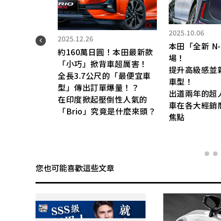
2026.04.05
20
本田推出創新的「前後雙人
本
座」輕型車“串列
N-BOX」登
1
（Tandem）設計”，引發
型
熱烈回響！「竟然沒有副駕
並新增前衛雙色
採
駛座…真令人驚訝」「偶爾
（
後座有人乘坐也綽綽有餘」
超人氣輕型休旅
設
的聲音不斷！這款充滿本田
銷商也成為討論
與
特色、兼具創意與合理性的
的
全新車型「N-VAN e」真的
2
很厲害！
您也可能喜歡這些文章