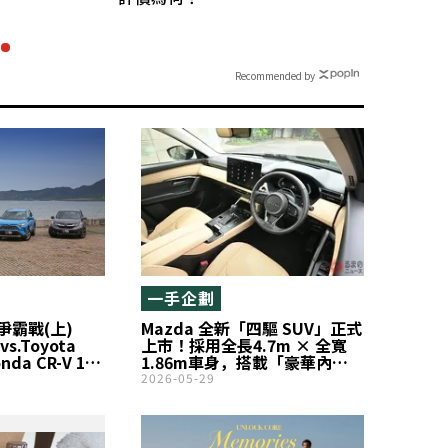
Recommended by
一手企劃
爭霸戰(上)
Mazda 全新「四驅 SUV」正式
 vs.Toyota
上市！採用全長4.7m × 全寬
onda CR-V 1.5
1.86m車身，搭載「豪華內
裝」！配備「巨大 display」以
2026-05-29
及品牌首度導入的「創新功
能」——CX-5 最高等級車型究
竟是什麼？