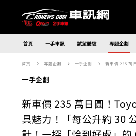
首頁
一手車訊
試駕體驗
專題企劃
首頁
專題企劃
一手企劃
新車價 235 萬
一手企劃
新車價 235 萬日圓！Toy
具魅力！「每公升約 30 
計！一探「恰到好處」的 Coro