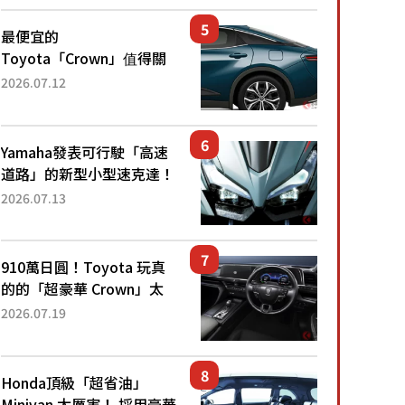
還推出467萬元日圓起的5
人座版...
最便宜的
Toyota「Crown」值得關
注！ 搭載4WD、每公升
2026.07.12
22.4公里低油耗表現超亮
眼！ 配備豐富、超越售價
水準，堪稱高CP值代表的
Yamaha發表可行駛「高速
「...
道路」的新型小型速克達！
搭載能享受超強勁「渦輪
2026.07.13
感」的動力系統！ 採用與
高階「Super Sport」車款
相同的...
910萬日圓！Toyota 玩真
的的「超豪華 Crown」太
厲害了！採用由「匠人技
2026.07.19
藝」打造的「專屬車色」與
運動化「底盤設定」！還配
備專屬豪華...
Honda頂級「超省油」
Minivan 太厲害！ 採用豪華