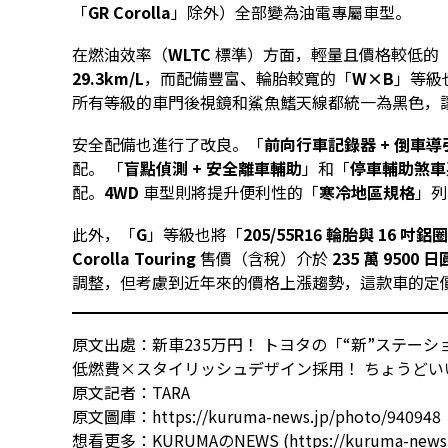
「
GR Corolla
」除外）全部變為油電專屬車型。
在燃油效率（
WLTC
標準）方面，輕量且價格較低的
29.3km/L
，而配備豐富、輪胎較寬的「
W×B
」等級
所有等級的車門後視鏡和鯊魚鰭天線都統一為黑色，
安全配備也進行了改良。「
前向行車記錄器 + 倒車
配。 「
盲點偵測 + 安全離車輔助
」和「
停車輔助煞車
配。
4WD
車型則將提升便利性的「
寒冷地區規格
」列
此外，「
G
」等級也將「
205/55R16 輪胎與 16 吋鋁圈
Corolla Touring
售價（含稅）介於
235 萬 9500 日
調整，但考慮到近年來的價格上漲趨勢，這款車的定
原文出處：
新車235万円！ トヨタの「“新”ステー
低燃費×スタイリッシュデザイン採用！ ちょうど
原文記者：
TARA
原文圖庫：
https://kuruma-news.jp/photo/940948
想看更多：
KURUMAのNEWS (https://kuruma-news