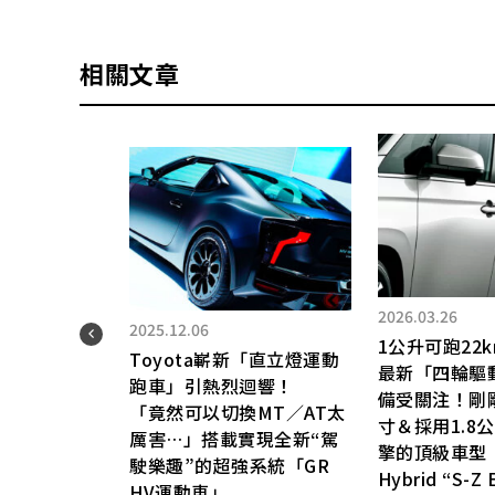
相關文章
2026.03.26
2025.12.06
1公升可跑22k
Toyota嶄新「直立燈運動
型多
最新「四輪驅動」
跑車」引熱烈迴響！
備受關注！剛
「竟然可以切換MT／AT太
「剛
寸＆採用1.8
厲害…」搭載實現全新“駕
o」
擎的頂級車型「
駛樂趣”的超強系統「GR
Hybrid “S-Z
HV運動車」