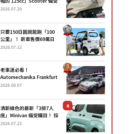
帽的 125cc」Scooter 備受
矚目！採用全新流線設計與
2026.07.20
各項升級，騎乘更加舒適！
已陸續開始出口的新款
「B...
只要150日圓就能跑「100
公里」！ 新車售價69萬日
圓的「3人座」Trike大受歡
2026.07.12
迎！ 順應時代需求，究竟
為何能迅速熱賣？
老車迷必看！
Automechanika Frankfurt
2026擴大經典車專區 1954
2026.08.07
年珍稀古董車現場修復
清新綠色的最新「3排7人
座」Minivan 備受矚目！ 採
用全長4.7公尺剛剛好的車
2026.07.22
身尺寸與「滑門」設計！