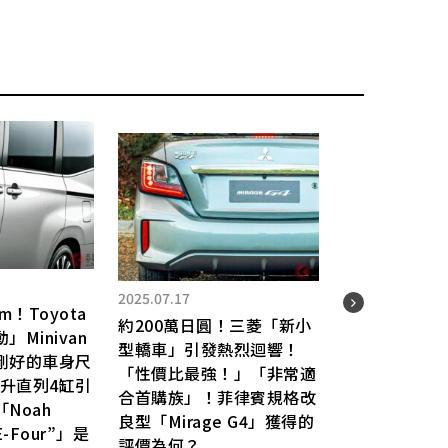
2025.07.17
2025.
m！Toyota
約200萬日圓！三菱「新小
Minivan
Suz
型轎車」引發熱烈迴響！
剛好的車身尺
版」
「性價比最強！」「非常適
公升直列4缸引
強烈
合首購族」！菲律賓規格改
Noah
的「
良型「Mirage G4」獲得的
 E-Four”」是
引話
評價為何？