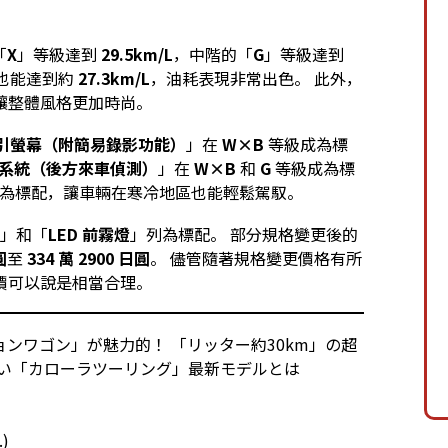
「
X
」等級達到
29.5km/L
，中階的「
G
」等級達到
也能達到約
27.3km/L
，油耗表現非常出色。 此外，
讓整體風格更加時尚。
導引螢幕（附簡易錄影功能）
」在
W×B
等級成為標
系統（後方來車偵測）
」在
W×B
和
G
等級成為標
為標配，讓車輛在寒冷地區也能輕鬆駕馭。
」和「
LED 前霧燈
」列為標配。 部分規格變更後的
圓
至
334 萬 2900 日圓
。 儘管隨著規格變更價格有所
價可以說是相當合理。
ションワゴン」が魅力的！ 「リッター約30km」の超
いい「カローラツーリング」最新モデルとは
.)