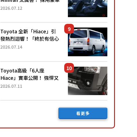
「真皮座椅」與專屬「黑色
2026.07.12
內裝」！ 每公升可跑約20
公里，兼具優異節能表現與
舒適「三...
Toyota 全新「Hiace」引
發熱烈迴響！「終於有信心
下訂了！」「哪個等級交車
2026.07.14
最快？」討論不斷！但下訂
後竟然還要等「超過半年」
才能交車？...
Toyota高級「6人座
Hiace」實車公開！ 強悍又
充滿魄力的「全黑設計」搭
2026.07.11
配特別「豪華內裝」！
Premium打造的「限定
Bruno」由...
看更多