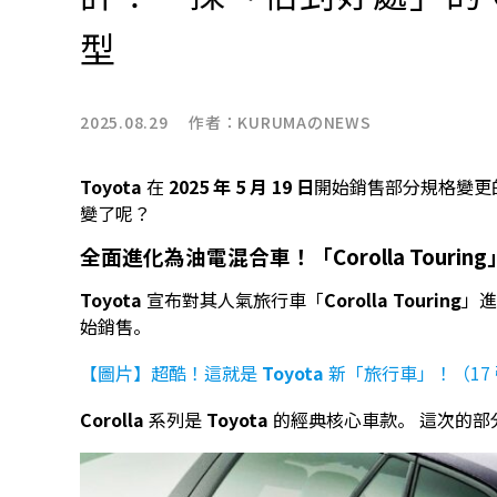
型
2025.08.29 作者：
KURUMAのNEWS
Toyota
在
2025 年 5 月 19 日
開始銷售部分規格變更
變了呢？
全面進化為油電混合車！「Corolla Touring
Toyota
宣布對其人氣旅行車「
Corolla Touring
」
始銷售。
【圖片】超酷！這就是
Toyota
新「旅行車」！（17
Corolla
系列是
Toyota
的經典核心車款。 這次的部