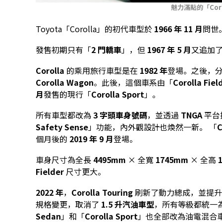
魅力滿點的「Corol
Toyota「Corolla」的初代車型於
1966 年 11 月
問世
發售初期只有「
2 門轎車
」，但
1967 年 5 月
又追加
Corolla
的乘用旅行車型是在
1982 年
登場。之後，
Corolla Wagon
。此後，這個車系由「
Corolla Fiel
月
發售的現行「
Corolla Sport
」。
所有車型都改為
3 字頭車身號碼
，並透過
TNGA
平台
Safety Sense
」功能，內外觀設計也煥然一新。 「
C
個月後的
2019 年 9 月
登場。
車身尺寸為全長
4495mm
× 全寬
1745mm
× 全高
Fielder
尺寸更大。
2022 年
，
Corolla Touring
刷新了動力總成，並提
規格變更，取消了
1.5 升汽油車型
，所有等級都統一
Sedan
」和「
Corolla Sport
」也全部改為油電混合