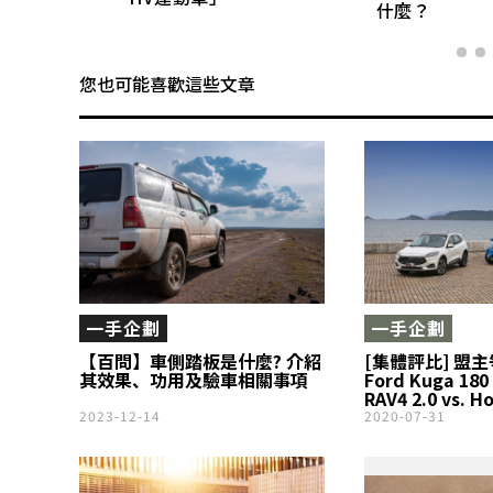
什麼？
您也可能喜歡這些文章
一手企劃
一手企劃
【百問】車側踏板是什麼? 介紹
[集體評比] 盟主
其效果、功用及驗車相關事項
Ford Kuga 180
RAV4 2.0 vs. H
VTi-S
2023-12-14
2020-07-31