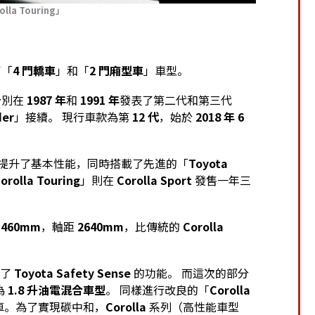
la Touring」
。
了「
4 門轎車
」和「
2 門廂型車
」車型。
分別在
1987 年
和
1991 年
發表了第二代和第三代
der
」接續。 現行車款為第
12 代
，始於
2018 年 6
提升了基本性能，同時搭載了先進的「
Toyota
orolla Touring
」則在
Corolla Sport
發售一年三
1460mm
，軸距
2640mm
，比傳統的
Corolla
升了
Toyota Safety Sense
的功能。 而這次的部分
為
1.8 升油電混合車型
。 同樣進行改良的「
Corolla
車。為了實現碳中和，
Corolla
系列（高性能車型