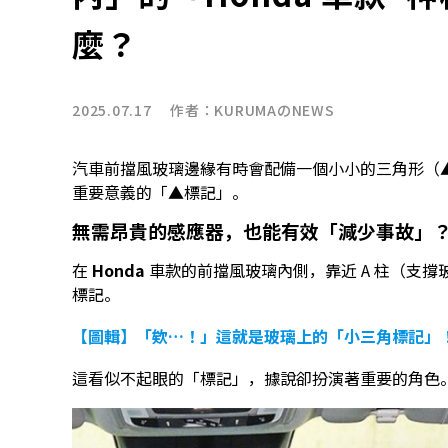
麼？
2025.07.17 作者：
KURUMAのNEWS
汽車前擋風玻璃邊緣有時會配備一個小小的三角形（
重要意義的「▲標記」。
無需昂貴的感應器，也能有效「減少事故」
在
Honda
車款的前擋風玻璃內側，靠近 A 柱（支
標記。
【圖輯】「欸…！」這就是玻璃上的「小三角標記」！
這看似不起眼的「標記」，據說卻扮演著重要的角色