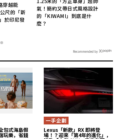
1.25米的「方正車身」超帥
路穿越能
氣！簡約又帶日式風格設計
7公尺的「新
的「KIWAMI」到底是什
or」於印尼發
麼？
Recommended by
一手企劃
全包式海島假
Lexus「新款」RX 即將登
宿玩樂，省錢
場！？迎來「第4年的進化」，