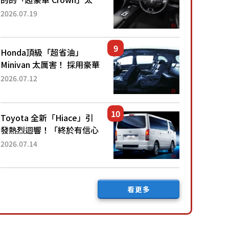
厲害了！採用由「匠人技
2026.07.19
藝」打造的「專屬車色」與
運動化「底盤設定」！還配
備專屬豪華...
Honda頂級「超省油」
Minivan 太厲害！ 採用豪華
「真皮座椅」與專屬「黑色
2026.07.12
內裝」！ 每公升可跑約20
公里，兼具優異節能表現與
舒適「三...
Toyota 全新「Hiace」引
發熱烈迴響！「終於有信心
下訂了！」「哪個等級交車
2026.07.14
最快？」討論不斷！但下訂
後竟然還要等「超過半年」
才能交車？...
看更多