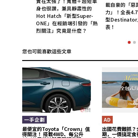
實在太強了！寬體＋超短車
載自豪的「惡
身也很讚，兼具靜肅性的
工
力」！全長4.
Hot Hatch「新型Super-
型Destinat
ONE」在經銷端引發的「熱
表！
烈關注」究竟是什麼？
您也可能喜歡這些文章
一手企劃
AD
最便宜的Toyota「Crown」值
出國花費難抓？
得關注！ 搭載4WD、每公升
期，一價搞定食