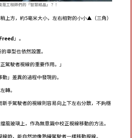
竟是工程師們的「智慧結晶」？！
稍上方，約5毫米大小，左右相對的小小▲（三角）
Freed
」。
新的車型也依然設置。
正駕駛者視線的重要作用。」
移動」差異的過程中發現的。
上左轉。
而新手駕駛者的視線則容易向上下左右分散，不夠穩
擋風玻璃上，作為無意識中校正視線移動的方法。
視線時，能自然地像熟練駕駛者一樣移動視線。