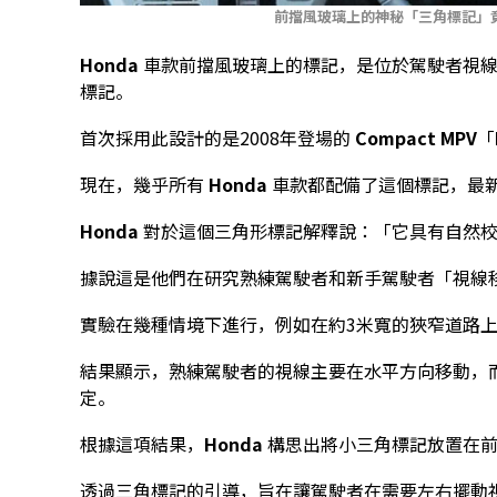
前擋風玻璃上的神秘「三角標記」
Honda
車款前擋風玻璃上的標記，是位於駕駛者視線
標記。
首次採用此設計的是2008年登場的
Compact MPV
「
現在，幾乎所有
Honda
車款都配備了這個標記，最
Honda
對於這個三角形標記解釋說：「它具有自然校
據說這是他們在研究熟練駕駛者和新手駕駛者「視線
實驗在幾種情境下進行，例如在約3米寬的狹窄道路
結果顯示，熟練駕駛者的視線主要在水平方向移動，
定。
根據這項結果，
Honda
構思出將小三角標記放置在前
透過三角標記的引導，旨在讓駕駛者在需要左右擺動