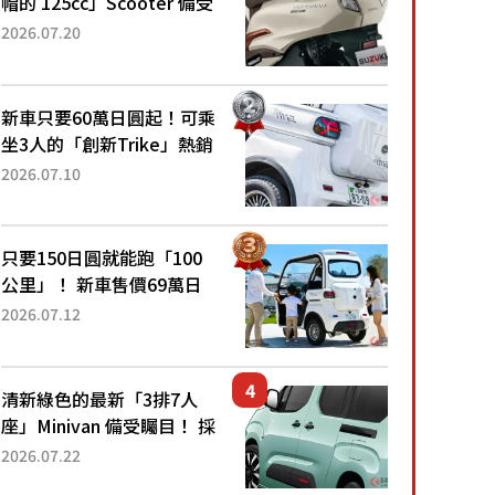
帽的 125cc」Scooter 備受
矚目！採用全新流線設計與
2026.07.20
各項升級，騎乘更加舒適！
已陸續開始出口的新款
「B...
新車只要60萬日圓起！可乘
坐3人的「創新Trike」熱銷
大賣成為人氣車款！「養車
2026.07.10
成本真的超便宜！」「150
日圓就能跑100公里」「小
朋友坐得...
只要150日圓就能跑「100
公里」！ 新車售價69萬日
圓的「3人座」Trike大受歡
2026.07.12
迎！ 順應時代需求，究竟
為何能迅速熱賣？
清新綠色的最新「3排7人
座」Minivan 備受矚目！ 採
用全長4.7公尺剛剛好的車
2026.07.22
身尺寸與「滑門」設計！