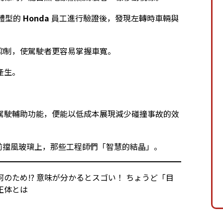
體型的
Honda
員工進行驗證後，發現左轉時車輛與
抑制，使駕駛者更容易掌握車寬。
產生。
駕駛輔助功能，便能以低成本展現減少碰撞事故的效
前擋風玻璃上，那些工程師們「智慧的結晶」。
のため!? 意味が分かるとスゴい！ ちょうど「目
正体とは