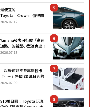
還推出467萬元日圓起的5
人座版...
最便宜的
Toyota「Crown」值得關
注！ 搭載4WD、每公升
2026.07.12
22.4公里低油耗表現超亮
眼！ 配備豐富、超越售價
水準，堪稱高CP值代表的
Yamaha發表可行駛「高速
「...
道路」的新型小型速克達！
搭載能享受超強勁「渦輪
2026.07.13
感」的動力系統！ 採用與
高階「Super Sport」車款
相同的...
「以後可能不會再開輕卡
了……」售價 88 萬日圓的
「超迷你輕型貨車」引發兩
2026.07.09
極評價！「150 日圓就能跑
100 公里！」「免驗車真的
太棒了！...
910萬日圓！Toyota 玩真
的的「超豪華 Crown」太