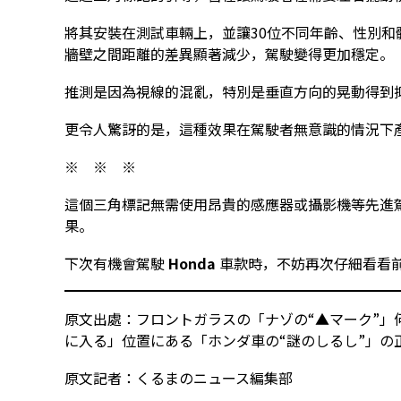
將其安裝在測試車輛上，並讓30位不同年齡、性別和
牆壁之間距離的差異顯著減少，駕駛變得更加穩定。
推測是因為視線的混亂，特別是垂直方向的晃動得到
更令人驚訝的是，這種效果在駕駛者無意識的情況下
※ ※ ※
這個三角標記無需使用昂貴的感應器或攝影機等先進
果。
下次有機會駕駛
Honda
車款時，不妨再次仔細看看
原文出處：
フロントガラスの「ナゾの“▲マーク”」何
に入る」位置にある「ホンダ車の“謎のしるし”」の
原文記者：
くるまのニュース編集部