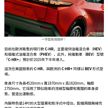
一字型尾燈超帥！
目前在歐洲販售的現行款
C-HR
，主要提供油電混合車（
HEV
）
和插電式油電混合車（
PHEV
），此外，純電動車（
BEV
）型號
「
C-HR+
」預計於2025年下半年導入。
這次在美國發表的
C-HR
，與歐洲的
C-HR+
同樣以
BEV
形式登
場。
車身尺寸為長4520mm x 寬1870mm x 高1620mm，軸距
2750mm。它採用了類似跑車的流線型輪廓和寬闊的車身姿
態，營造出運動感。
內裝特色是14吋的大型螢幕和懸浮式中控台。配備兩個無線充