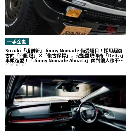
一手企劃
Suzuki「超創新」Jimny Nomade 備受矚目！採用超復
古的「四圓燈」×「復古保桿」，完整重現傳奇「Delta」
車頭造型！「Jimny Nomade Almata」帥到讓人移不開
目光！
2026-08-06