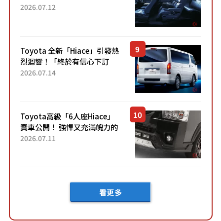
「真皮座椅」與專屬「黑色內
2026.07.12
裝」！ 每公升可跑約20公里，
兼具優異節能表現與舒適
「三...
Toyota 全新「Hiace」引發熱
烈迴響！「終於有信心下訂
了！」「哪個等級交車最
2026.07.14
快？」討論不斷！但下訂後竟
然還要等「超過半年」才能交
車？...
Toyota高級「6人座Hiace」
實車公開！ 強悍又充滿魄力的
「全黑設計」搭配特別「豪華
2026.07.11
內裝」！ Premium打造的「限
定Bruno」由...
看更多