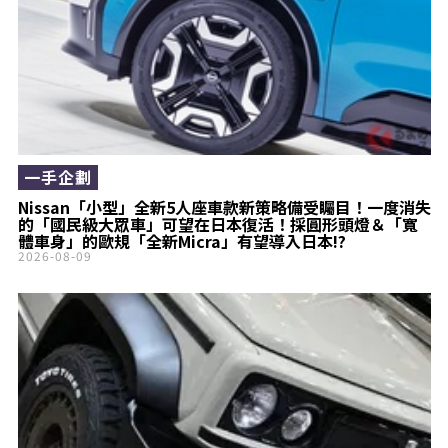
一手企劃
Nissan「小型」全新5人座車款新策略備受矚目！一度消失
的「國民級大眾車」可望在日本復活！採圓形頭燈＆「寬
體車身」的歐規「全新Micra」有望導入日本!?
2026-08-09