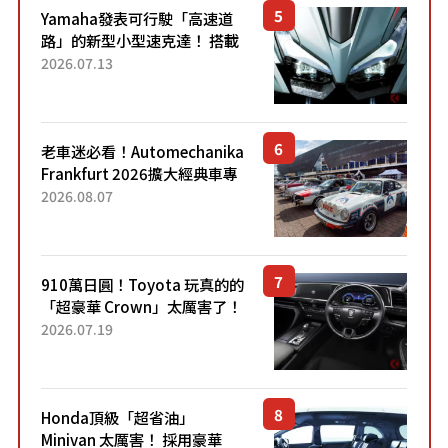
Yamaha發表可行駛「高速道
路」的新型小型速克達！ 搭載
能享受超強勁「渦輪感」的動
2026.07.13
力系統！ 採用與高階「Super
Sport」車款相同的...
老車迷必看！Automechanika
Frankfurt 2026擴大經典車專
區 1954年珍稀古董車現場修復
2026.08.07
910萬日圓！Toyota 玩真的的
「超豪華 Crown」太厲害了！
採用由「匠人技藝」打造的
2026.07.19
「專屬車色」與運動化「底盤
設定」！還配備專屬豪華...
Honda頂級「超省油」
Minivan 太厲害！ 採用豪華