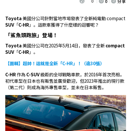
0
0
分享
Toyota
美國分公司針對當地市場發表了全新純電動 compact
SUV
「
C-HR
」。這款車獲得了什麼樣的迴響呢？
「鯊魚頭跑旅」登場！
Toyota
美國分公司在2025年5月14日，發表了全新
compact
SUV
「
C-HR
」。
【圖輯】超帥！這就是全新「C-HR」！（逾30張）
C-HR
作為
C-SUV
級距的全球戰略車款，於2016年首次亮相。
初代車型在日本也有販售並廣受歡迎，但2023年推出的現行款
（第二代）則成為海外專售車型，並未在日本販售。