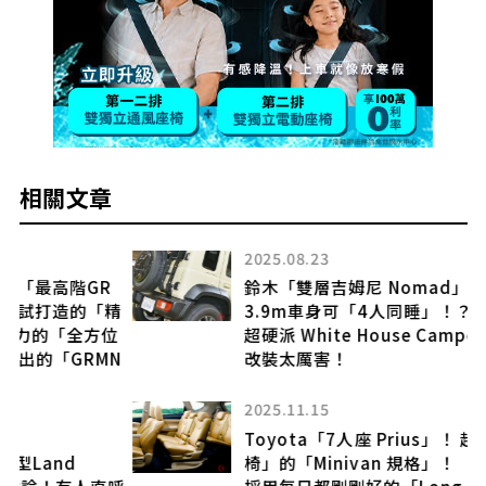
相關文章
2025.08.23
鈴木「雙層吉姆尼 Nomad」吸睛！全長
精
3.9m車身可「4人同睡」！？
位
超硬派 White House Camper「車中泊」
N
改裝太厲害！
2025.11.15
Toyota「7人座 Prius」！ 超好用「3列座
椅」的「Minivan 規格」！
呼
採用每日都剛剛好的「Long Body」的嶄