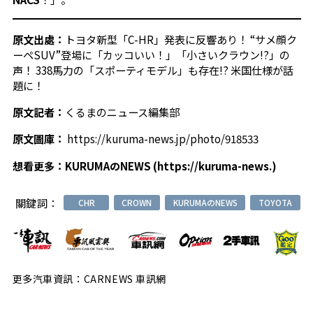
原文出處：
トヨタ新型「C-HR」発表に反響あり！ “サメ顔ク
ーペSUV”登場に「カッコいい！」「小さいクラウン!?」の
声！ 338馬力の「スポーティモデル」も存在!? 米国仕様が話
題に！
原文記者：
くるまのニュース編集部
原文圖庫：
https://kuruma-news.jp/photo/918533
想看更多：
KURUMAのNEWS
(
https://kuruma-news.
)
關鍵詞：
CHR
CROWN
KURUMAのNEWS
TOYOTA
更多汽車資訊：CARNEWS 車訊網