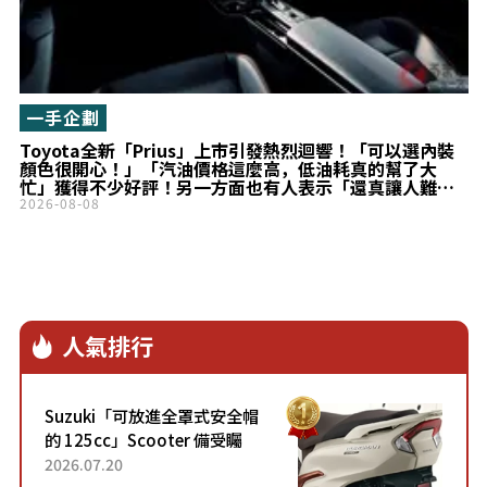
一手企劃
Toyota全新「Prius」上市引發熱烈迴響！「可以選內裝
顏色很開心！」「汽油價格這麼高，低油耗真的幫了大
忙」獲得不少好評！另一方面也有人表示「還真讓人難以
在Civic之間做選擇……」!? 兼具高質感設計魅力的
2026-08-08
「Prius」頂級車型成為話題！
人氣排行
Suzuki「可放進全罩式安全帽
的 125cc」Scooter 備受矚
目！採用全新流線設計與各項
2026.07.20