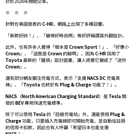
計於2026年開始交車。
※ ※ ※
針對在美國發表的
C-HR
，網路上出現了多種迴響。
「新款好帥！」、「變得好時尚啊」等好評稱讚其外觀設計。
此外，也有許多人覺得「根本是
Crown Sport
！」、「好像小
Crown
」、「這就是
Crown
的臉啊」，因為
C-HR
採用了
Toyota
最新的「錘頭」設計語彙，讓人感覺它變成了「迷你
Crown
」。
還有部分網友關注充電方式，表示「支援
NACS DC
充電真
棒」、「
Toyota
也終於有
Plug & Charge
功能了！」。
NACS
（
North American Charging Standard
）是
Tesla
開
發的
BEV
專用快速充電標準。
除了可以使用
Tesla
的「超級充電站」外，還能使用
Plug &
Charge
功能，只要插入充電線即可開始充電，並自動從註冊
的信用卡扣款，因此也有人呼籲「希望日本也能支援
NACS
！」。