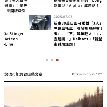
先
新車型「Alpha」成焦點！
引
2025.07.07
新車89萬日圓可乘載「3人」！小型「新型
三輪摩托車」引發熱烈迴響！「適合鄉村長
者」、「不，是年輕人！」、「維護費超便
宜超讚！」Daihatsu「新型 Neo One」上
市引爆話題！
您也可能喜歡這些文章
Recommended by