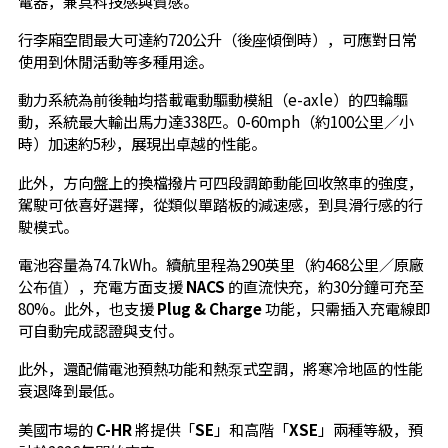
電器，兼具科技感與質感。
行李廂空間最大可達約720公升（後座傾倒時），可應對日常
使用到休閒活動等多種用途。
動力系統為前後軸均搭載電動驅動模組（e-axle）的四輪驅
動，系統最大輸出馬力達338匹。0-60mph（約100公里／小
時）加速約5秒，展現出卓越的性能。
此外，方向盤上的換檔撥片可四段調節動能回收煞車的強度，
駕駛可依喜好選擇，從類似單踏板的減速感，到具滑行感的行
駛模式。
電池容量為74.7kWh。續航里程為290英里（約468公里／原廠
公布值），充電方面支援
NACS
的直流快充，約30分鐘可充至
80%。此外，也支援
Plug & Charge
功能，只需插入充電線即
可自動完成認證與支付。
此外，還配備電池預熱功能和熱泵式空調，將寒冷地區的性能
衰退降到最低。
美國市場的
C-HR
將提供「
SE
」和高階「
XSE
」兩種等級，預