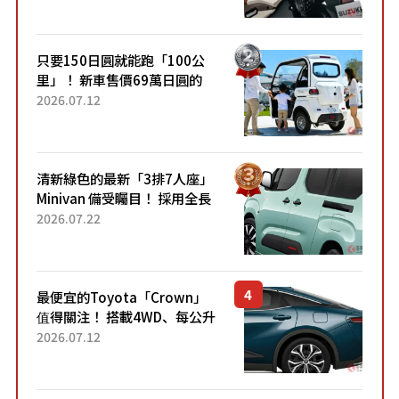
升級，騎乘更加舒適！已陸續
開始出口的新款「B...
只要150日圓就能跑「100公
里」！ 新車售價69萬日圓的
「3人座」Trike大受歡迎！ 順
2026.07.12
應時代需求，究竟為何能迅速
熱賣？
清新綠色的最新「3排7人座」
Minivan 備受矚目！ 採用全長
4.7公尺剛剛好的車身尺寸與
2026.07.22
「滑門」設計！ 還推出467萬
元日圓起的5人座版...
最便宜的Toyota「Crown」
值得關注！ 搭載4WD、每公升
22.4公里低油耗表現超亮眼！
2026.07.12
配備豐富、超越售價水準，堪
稱高CP值代表的「...