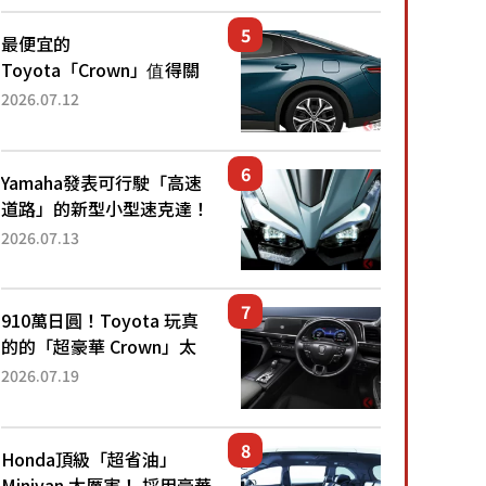
還推出467萬元日圓起的5
人座版...
最便宜的
Toyota「Crown」值得關
注！ 搭載4WD、每公升
2026.07.12
22.4公里低油耗表現超亮
眼！ 配備豐富、超越售價
水準，堪稱高CP值代表的
Yamaha發表可行駛「高速
「...
道路」的新型小型速克達！
搭載能享受超強勁「渦輪
2026.07.13
感」的動力系統！ 採用與
高階「Super Sport」車款
相同的...
910萬日圓！Toyota 玩真
的的「超豪華 Crown」太
厲害了！採用由「匠人技
2026.07.19
藝」打造的「專屬車色」與
運動化「底盤設定」！還配
備專屬豪華...
Honda頂級「超省油」
Minivan 太厲害！ 採用豪華