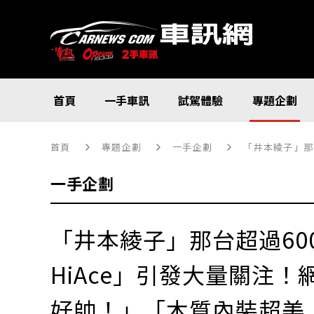
首頁
一手車訊
試駕體驗
專題企劃
首頁
專題企劃
一手企劃
「井本綾子」那台
一手企劃
「井本綾子」那台超過60
HiAce」引發大量關注
好帥！」「木質內裝超美