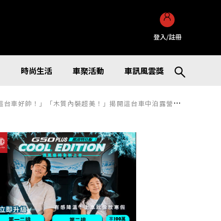
登入/註冊
訊
時尚生活
車聚活動
車訊風雲獎
台車好帥！」「木質內裝超美！」揭開這台車中泊露營車的真面目