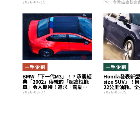
水・防油」座椅！Honda熱銷
2026-04-15
PR．台灣癌症基金
車系最高等級「Freed
Crosstar」是什麼？
一手企劃
一手企劃
BMW「下一代M3」！？承襲經
Honda發表新型
典「2002」傳統的「超高性能
size SUV」
車」令人期待！追求「駕駛樂
22公里油耗、全
趣」的新車還具備長途續航能
線造型」！還有如
2026-08-07
2026-06-05
力！全新「M Concept Neue
駕馭感受也很不錯
Klasse」是什麼車？
首次導入印度市