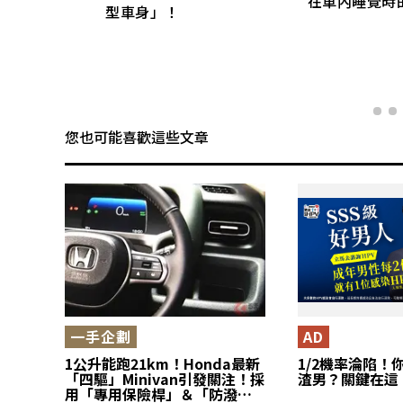
在車內睡覺時
！
型車身」！
您也可能喜歡這些文章
一手企劃
AD
1公升能跑21km！Honda最新
1/2機率淪陷！
「四驅」Minivan引發關注！採
渣男？關鍵在這
用「專用保險桿」＆「防潑