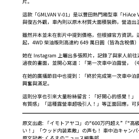
片。
這款「GMLVAN V-01」是以豐田熱門廂型車「HiA
與復古外觀，車內則以原木材質大面積裝飾，營造出
雖然井本並未在影片中提到價格，但根據官方資訊，這款
起，4WD 柴油版則高達約 649 萬日圓（皆為含稅價
她在 Instagram 上曬出多張照片，記錄了與家
過夜的畫面，並開心寫道：「第一次車中泊露營，（
在她的廣播節目中也提到：「終於完成第一次車中泊
興奮與滿足。
這則分享也引來大量粉絲留言：「好開心的感覺！」
有質感」「這種露營車超吸引人！」等正面回應，可
原文出處:
「イモトアヤコ」の“600万円超え”「“
い！」「ウッド内装素敵」の声も！ 車中泊キャンパ
原文記者:
くるまのニュース編集部