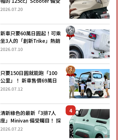
帽的 125cc」Scooter 備受
矚目！採用全新流線設計與
2026.07.20
各項升級，騎乘更加舒適！
已陸續開始出口的新款
「B...
新車只要60萬日圓起！可乘
坐3人的「創新Trike」熱銷
大賣成為人氣車款！「養車
2026.07.10
成本真的超便宜！」「150
日圓就能跑100公里」「小
朋友坐得...
只要150日圓就能跑「100
公里」！ 新車售價69萬日
圓的「3人座」Trike大受歡
2026.07.12
迎！ 順應時代需求，究竟
為何能迅速熱賣？
清新綠色的最新「3排7人
座」Minivan 備受矚目！ 採
用全長4.7公尺剛剛好的車
2026.07.22
身尺寸與「滑門」設計！