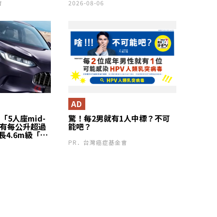
會
2026-08-06
AD
「5人座mid-
驚！每2男就有1人中標？不可
！擁有每公升超過
能吧？
長4.6m級「流
sedan般的
PR．台灣癌症基金會
的「ZR-V」
場