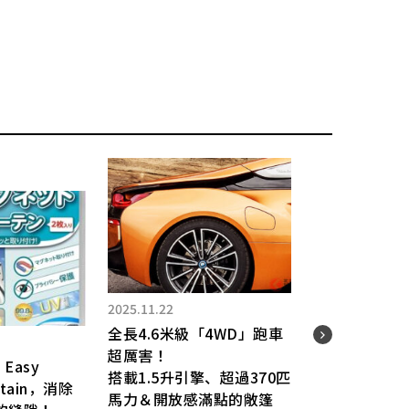
2025.11.22
2025.
全長4.6米級「4WD」跑車
Dai
超厲害！
「全
 Easy
搭載1.5升引擎、超過370匹
Hi
urtain，消除
馬力＆開放感滿點的敞篷
本」