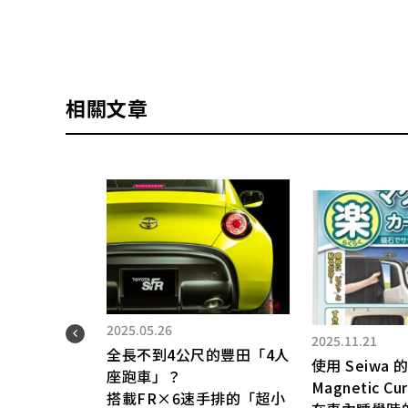
相關文章
2025.05.26
2025.11.21
商用
全長不到4公尺的豐田「4人
使用 Seiwa 的
座跑車」？
Magnetic C
×
搭載FR×6速手排的「超小