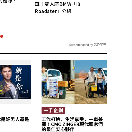
的縫隙！
車！雙人座BMW「i8
時尚
Roadster」介紹
×1
──「
式亮
Recommended by
一手企劃
你是好男人還是
工作打拚、生活享受，一車兼
顧！CMC ZINGER現代頭家們
的最佳安心夥伴