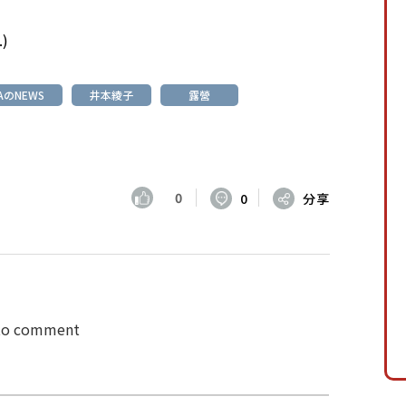
.
)
AのNEWS
井本綾子
露營
0
0
分享
 to comment