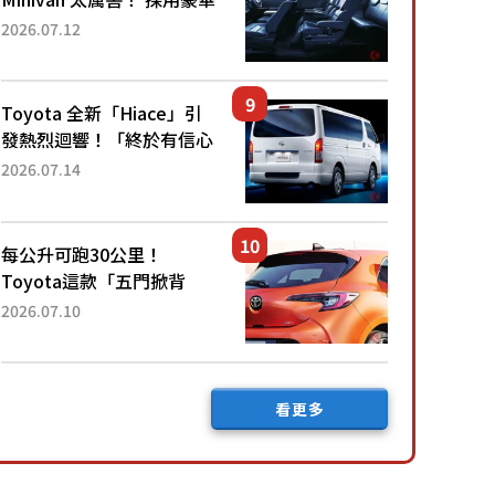
「真皮座椅」與專屬「黑色
2026.07.12
內裝」！ 每公升可跑約20
公里，兼具優異節能表現與
舒適「三...
Toyota 全新「Hiace」引
發熱烈迴響！「終於有信心
下訂了！」「哪個等級交車
2026.07.14
最快？」討論不斷！但下訂
後竟然還要等「超過半年」
才能交車？...
每公升可跑30公里！
Toyota這款「五門掀背
車」真的很厲害！ 擁有全
2026.07.10
長4.3公尺的「剛剛好車身
尺寸」，配備全面升級！
採Hybrid專屬設...
看更多