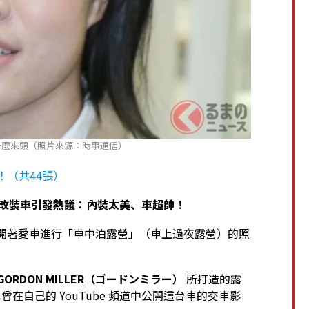
是什麼來頭（照片來源：時事通信）
！（共44張）
e 改裝車引發熱議：內裝太美、車超帥！
了一組開著愛車進行「車中泊露營」（車上過夜露營）的照
GORDON MILLER（ゴードンミラー）
所打造的露
她也曾在自己的 YouTube 頻道中公開這台車的交車影