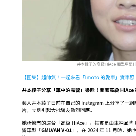
井本綾子的高級 HiAce 廂型車
【圖集】超帥氣！一起來看「Imoto 的愛車」實車照
井本綾子分享「車中泊露營」樂趣！開著高級 HiAc
藝人井本綾子日前在自己的 Instagram 上分享
片，立刻引起大批網友熱烈回應。
她所擁有的這台「高級 HiAce」，其實是由車輛品牌
營車型「
GMLVAN V-01
」，在 2024 年 11 月時，