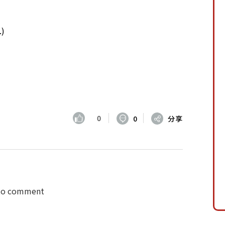
.
)
0
0
分享
 to comment