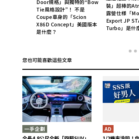
Door規格」與獨特的“Bow
力是眾
裝」超棒的Atr
Tie風格設計”！ 不是
露營仕様「Moon
Coupe車身的「Scion
Export JP S
X86D Concept」美國版本
Turbo」是什
是什麼？
您也可能喜歡這些文章
一手企劃
AD
全長4.8公尺全新「四驅SUV」
1/2機率淪陷！