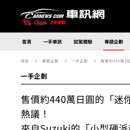
首頁
一手車訊
試駕體驗
專題企劃
首頁
專題企劃
一手企劃
售價約440萬日
一手企劃
售價約440萬日圓的「迷你版L
熱議！
來自Suzuki的「小型硬