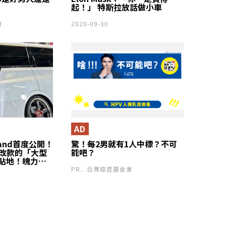
起！」 特斯拉放話做小車
會
2020-09-30
AD
rand首度公開！
驚！每2男就有1人中標？不可
面改款的「大型
能吧？
到貼地！魄力十
是什麼？
PR．台灣癌症基金會