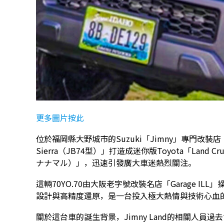
更多圖片按此
位於福岡縣大野城市的Suzuki「Jimny」專門改裝店「J
Sierra（JB74型）」打造成迷你版Toyota「Land C
ナナマル）」，迅速引發廣大車迷熱烈關注。
這輛70YO.70由大阪老字號改裝名店「Garage 
設計與高精度還原，是一台投入極大熱情與技術心血
關於這台車的誕生背景，Jimny Land的相關人員過去曾表示