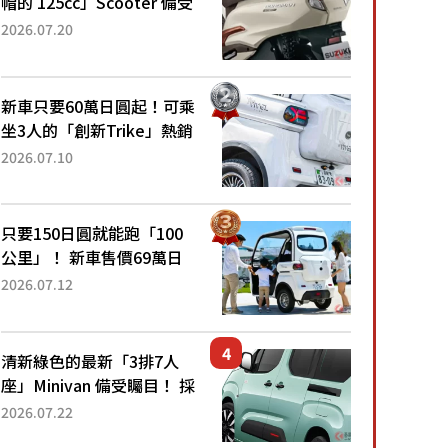
帽的 125cc」Scooter 備受
矚目！採用全新流線設計與
2026.07.20
各項升級，騎乘更加舒適！
已陸續開始出口的新款
「B...
新車只要60萬日圓起！可乘
坐3人的「創新Trike」熱銷
大賣成為人氣車款！「養車
2026.07.10
成本真的超便宜！」「150
日圓就能跑100公里」「小
朋友坐得...
只要150日圓就能跑「100
公里」！ 新車售價69萬日
圓的「3人座」Trike大受歡
2026.07.12
迎！ 順應時代需求，究竟
為何能迅速熱賣？
清新綠色的最新「3排7人
座」Minivan 備受矚目！ 採
用全長4.7公尺剛剛好的車
2026.07.22
身尺寸與「滑門」設計！