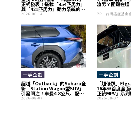
正式發表！搭載「354匹馬力」
渣男？關鍵在這
與「421匹馬力」動力系統的新
車型！還可選配39.1吋超大螢
2026-06-14
PR．台灣癌症基金
幕，Mercedes-
Benz「GLC250／300
4MATIC」於德國登場
一手企劃
一手企劃
超越「Outback」的Subaru全
「超低趴」Elg
新「Station Wagon型SUV」
16年來首度全
引發關注！車長4.8公尺、配備
正統MPV」趴
大容量行李廂！搭載380匹馬力
足的KUHL式樣
2026-08-07
2026-08-07
強悍4WD的「Trailseeker」究
竟是什麼樣的車？