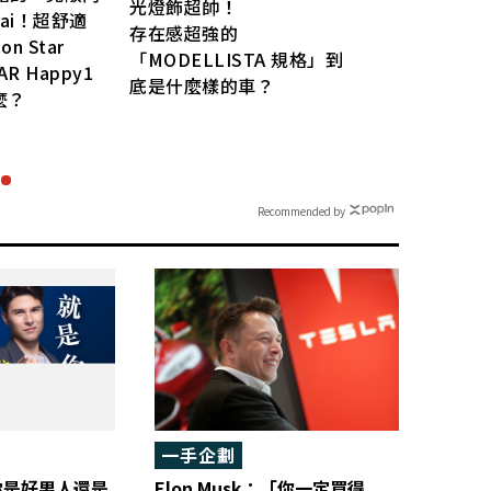
光燈飾超帥！
ai！超舒適
「大
存在感超強的
 Star
升引
「MODELLISTA 規格」到
TAR Happy1
約5
底是什麼樣的車？
麼？
Va
樣的
Recommended by
一手企劃
你是好男人還是
Elon Musk：「你一定買得