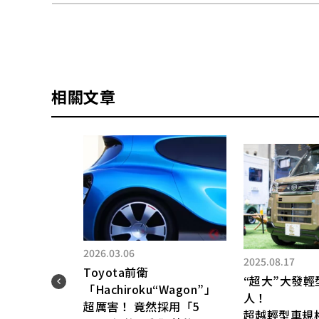
相關文章
2026.03.06
2025.08.17
Toyota前衛
“超大”大發
「Hachiroku“Wagon”」
」作
人！
超厲害！ 竟然採用「5
超越輕型車規