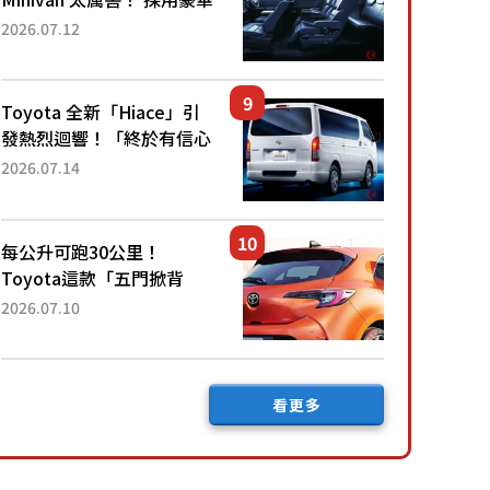
「真皮座椅」與專屬「黑色
2026.07.12
內裝」！ 每公升可跑約20
公里，兼具優異節能表現與
舒適「三...
Toyota 全新「Hiace」引
發熱烈迴響！「終於有信心
下訂了！」「哪個等級交車
2026.07.14
最快？」討論不斷！但下訂
後竟然還要等「超過半年」
才能交車？...
每公升可跑30公里！
Toyota這款「五門掀背
車」真的很厲害！ 擁有全
2026.07.10
長4.3公尺的「剛剛好車身
尺寸」，配備全面升級！
採Hybrid專屬設...
看更多