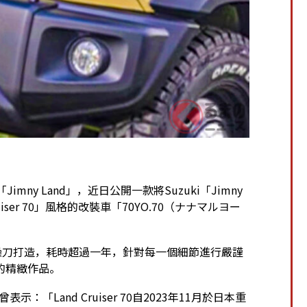
imny Land」，近日公開一款將Suzuki「Jimny
ruiser 70」風格的改裝車「70YO.70（ナナマルヨー
ILL」操刀打造，耗時超過一年，針對每一個細節進行嚴謹
的精緻作品。
：「Land Cruiser 70自2023年11月於日本重