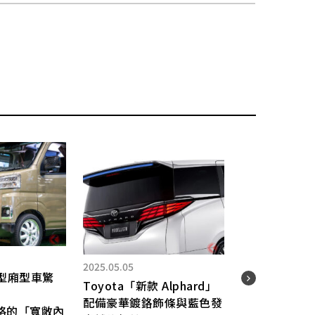
2026.
2025.05.05
輕型廂型車驚
搭載
Toyota「新款 Alphard」
Toy
配備豪華鍍鉻飾條與藍色發
格的「寬敞內
「P