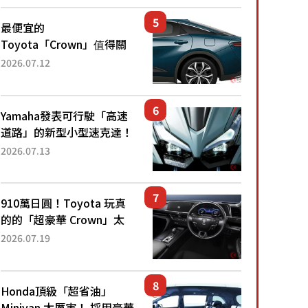
還推出467萬元日圓起的5
人座版...
最便宜的
Toyota「Crown」值得關
注！ 搭載4WD、每公升
2026.07.12
22.4公里低油耗表現超亮
眼！ 配備豐富、超越售價
水準，堪稱高CP值代表的
Yamaha發表可行駛「高速
「...
道路」的新型小型速克達！
搭載能享受超強勁「渦輪
2026.07.13
感」的動力系統！ 採用與
高階「Super Sport」車款
相同的...
910萬日圓！Toyota 玩真
的的「超豪華 Crown」太
厲害了！採用由「匠人技
2026.07.19
藝」打造的「專屬車色」與
運動化「底盤設定」！還配
備專屬豪華...
Honda頂級「超省油」
Minivan 太厲害！ 採用豪華