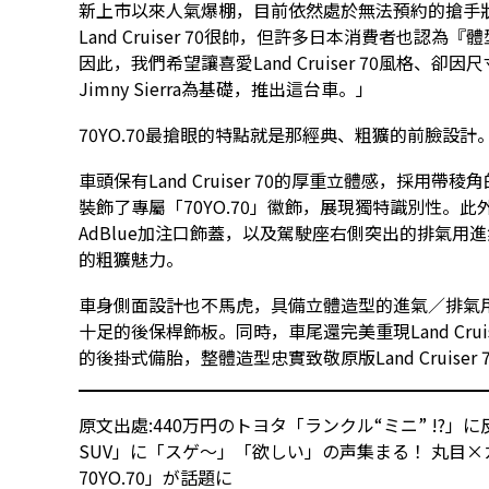
新上市以來人氣爆棚，目前依然處於無法預約的搶手
Land Cruiser 70很帥，但許多日本消費者也認
因此，我們希望讓喜愛Land Cruiser 70風格、
Jimny Sierra為基礎，推出這台車。」
70YO.70最搶眼的特點就是那經典、粗獷的前臉設計
車頭保有Land Cruiser 70的厚重立體感，採
裝飾了專屬「70YO.70」徽飾，展現獨特識別性。
AdBlue加注口飾蓋，以及駕駛座右側突出的排氣
的粗獷魅力。
車身側面設計也不馬虎，具備立體造型的進氣／排氣
十足的後保桿飾板。同時，車尾還完美重現Land Cru
的後掛式備胎，整體造型忠實致敬原版Land Cruiser 
原文出處:
440万円のトヨタ「ランクル“ミニ” !?」
SUV」に「スゲ〜」「欲しい」の声集まる！ 丸目
70YO.70」が話題に