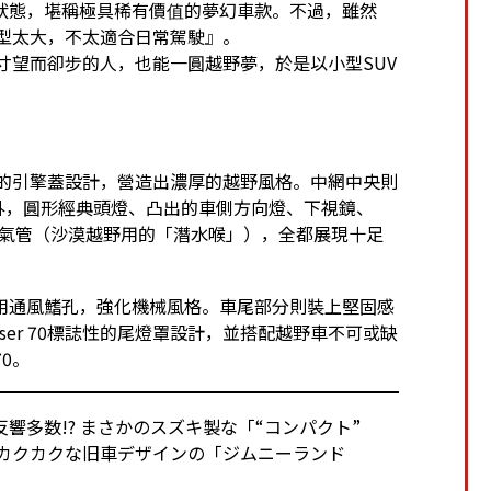
狀態，堪稱極具稀有價值的夢幻車款。不過，雖然
為『體型太大，不太適合日常駕駛』。
卻因尺寸望而卻步的人，也能一圓越野夢，於是以小型SUV
。
用帶稜角的引擎蓋設計，營造出濃厚的越野風格。中網中央則
此外，圓形經典頭燈、凸出的車側方向燈、下視鏡、
用進氣管（沙漠越野用的「潛水喉」），全都展現十足
用通風鰭孔，強化機械風格。車尾部分則裝上堅固感
iser 70標誌性的尾燈罩設計，並搭配越野車不可或缺
70。
に反響多数!? まさかのスズキ製な「“コンパクト”
×カクカクな旧車デザインの「ジムニーランド