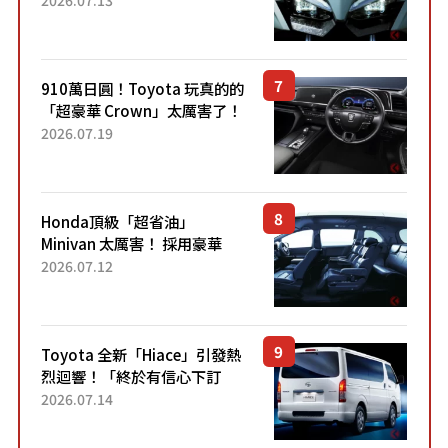
力系統！ 採用與高階「Super
Sport」車款相同的...
910萬日圓！Toyota 玩真的的
「超豪華 Crown」太厲害了！
採用由「匠人技藝」打造的
2026.07.19
「專屬車色」與運動化「底盤
設定」！還配備專屬豪華...
Honda頂級「超省油」
Minivan 太厲害！ 採用豪華
「真皮座椅」與專屬「黑色內
2026.07.12
裝」！ 每公升可跑約20公里，
兼具優異節能表現與舒適
「三...
Toyota 全新「Hiace」引發熱
烈迴響！「終於有信心下訂
了！」「哪個等級交車最
2026.07.14
快？」討論不斷！但下訂後竟
然還要等「超過半年」才能交