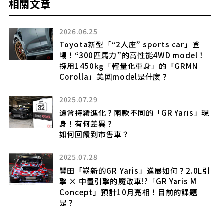
相關文章
2026.06.25
Toyota新型「“2人座” sports car」登
增壓
場！“300匹馬力”的高性能4WD model！
採用1450kg「輕量化車身」的「GRMN
Corolla」美國model是什麼？
2025.07.29
！
設
還會持續進化？兩款不同的「GR Yaris」現
身！有何差異？
款
如何回饋到市售車？
2025.07.28
豐田「嶄新的GR Yaris」進展如何？2.0L引
擎 × 中置引擎的魔改車!?「GR Yaris M
川鄉
Concept」預計10月亮相！目前的課題
4
是？