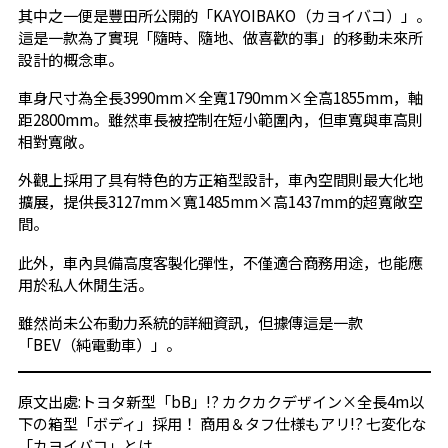
其中之一便是豐田所公開的「KAYOIBAKO（カヨイバコ）」。
這是一款為了實現「隨時、隨地、做喜歡的事」的移動未來所
設計的概念車。
車身尺寸為全長3990mm×全寬1790mm×全高1855mm，軸
距2800mm。雖然車長被控制在短小範圍內，但車寬與車高則
相對寬敞。
外觀上採用了具有特色的方正箱型設計，車內空間則最大化地
擴展，提供長3127mm×寬1485mm×高1437mm的超寬敞空
間。
此外，車內具備高度客製化彈性，不僅適合商務用途，也能應
用於私人休閒生活。
雖然尚未公布動力系統的詳細資訊，但據傳這是一款
「BEV（純電動車）」。
原文出處:
トヨタ新型「bB」!? カクカクデザイン×全長4m以
下の箱型「ボディ」採用！ 商用＆タフ仕様もアリ!? 七変化な
「カヨイバコ」とは