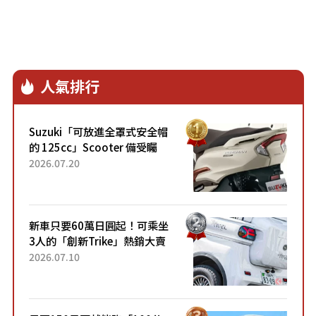
人氣排行
Suzuki「可放進全罩式安全帽
的 125cc」Scooter 備受矚
目！採用全新流線設計與各項
2026.07.20
升級，騎乘更加舒適！已陸續
開始出口的新款「B...
新車只要60萬日圓起！可乘坐
3人的「創新Trike」熱銷大賣
成為人氣車款！「養車成本真
2026.07.10
的超便宜！」「150日圓就能
跑100公里」「小朋友坐得...