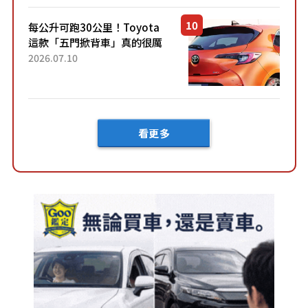
車？...
每公升可跑30公里！Toyota
這款「五門掀背車」真的很厲
害！ 擁有全長4.3公尺的「剛剛
2026.07.10
好車身尺寸」，配備全面升
級！ 採Hybrid專屬設...
看更多