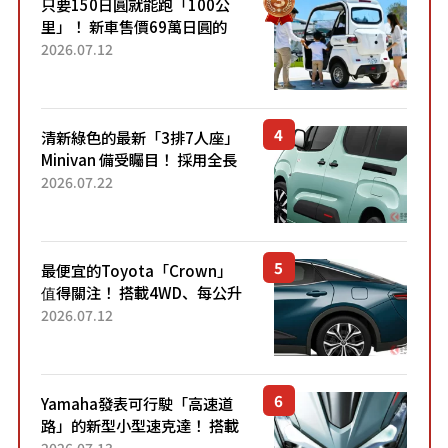
只要150日圓就能跑「100公
里」！ 新車售價69萬日圓的
「3人座」Trike大受歡迎！ 順
2026.07.12
應時代需求，究竟為何能迅速
熱賣？
清新綠色的最新「3排7人座」
Minivan 備受矚目！ 採用全長
4.7公尺剛剛好的車身尺寸與
2026.07.22
「滑門」設計！ 還推出467萬
元日圓起的5人座版...
最便宜的Toyota「Crown」
值得關注！ 搭載4WD、每公升
22.4公里低油耗表現超亮眼！
2026.07.12
配備豐富、超越售價水準，堪
稱高CP值代表的「...
Yamaha發表可行駛「高速道
路」的新型小型速克達！ 搭載
能享受超強勁「渦輪感」的動
2026.07.13