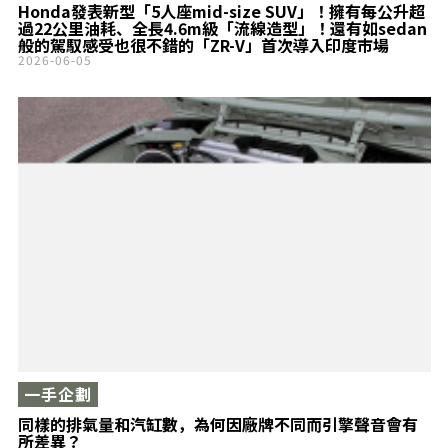
Honda發表新型「5人座mid-size SUV」！擁有每公升超
過22公里油耗、全長4.6m級「流線造型」！還有如sedan
般的駕馭感受也很不錯的「ZR-V」首次導入印度市場
2026-06-05
一手企劃
同樣的排氣量和汽缸數，為何因廠牌不同而引擎聲音會有
所差異？