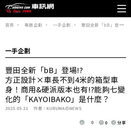
首頁
專題企劃
一手企劃
豐田全新「bB」登場!?方正設計×車長不到4米的箱型車身！商用&硬派版本也有!?能夠七變化的「KAYOIBAKO」是什麼？
一手企劃
豐田全新「bB」登場!?
方正設計×車長不到4米的箱型車
身！商用&硬派版本也有!?能夠七變
化的「KAYOIBAKO」是什麼？
2025.05.21 作者：
KURUMAのNEWS
0
0
分享