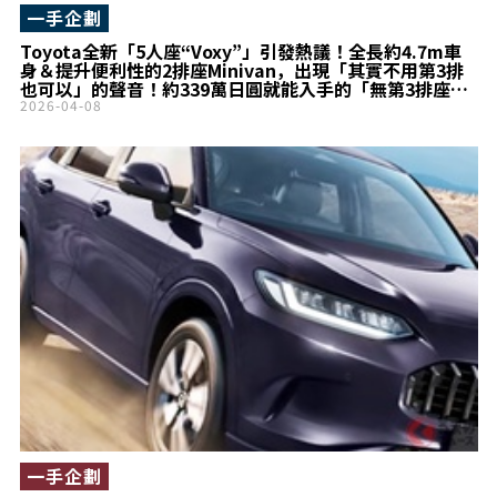
一手企劃
Toyota全新「5人座“Voxy”」引發熱議！全長約4.7m車
身＆提升便利性的2排座Minivan，出現「其實不用第3排
也可以」的聲音！約339萬日圓就能入手的「無第3排座
椅」版本是什麼？
2026-04-08
一手企劃