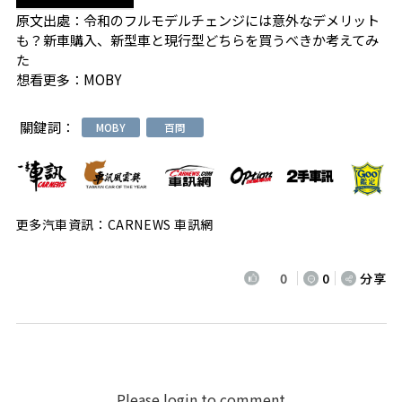
原文出處：
令和のフルモデルチェンジには意外なデメリット
も？新車購入、新型車と現行型どちらを買うべきか考えてみ
た
想看更多：
MOBY
關鍵詞：
MOBY
百問
更多汽車資訊：CARNEWS 車訊網
0
0
分享
Please login to comment