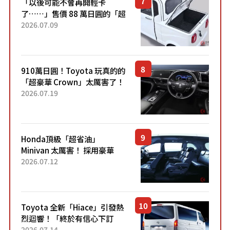
「以後可能不會再開輕卡
了……」售價 88 萬日圓的「超
迷你輕型貨車」引發兩極評
2026.07.09
價！「150 日圓就能跑 100 公
里！」「免驗車真的太棒
了！...
910萬日圓！Toyota 玩真的的
「超豪華 Crown」太厲害了！
採用由「匠人技藝」打造的
2026.07.19
「專屬車色」與運動化「底盤
設定」！還配備專屬豪華...
Honda頂級「超省油」
Minivan 太厲害！ 採用豪華
「真皮座椅」與專屬「黑色內
2026.07.12
裝」！ 每公升可跑約20公里，
兼具優異節能表現與舒適
「三...
Toyota 全新「Hiace」引發熱
烈迴響！「終於有信心下訂
了！」「哪個等級交車最
2026.07.14