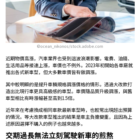
©ocean_nikonos/stock.adobe.com
近期物價高漲，汽車業界也受到這波浪潮影響。電費、油錢、
生活用品等接連上漲，車價也不例外。2023年初開始各車廠就
推出各式新車型，但大多數車價皆有做調漲。
其中較明顯的是提升車輛規格調漲價格的情形。透過大改款打
造出比現行車更具高級感的車型。車價隨品質升級調漲，與舊
車型相比有時漲幅甚至高到1.5倍。
近年來在考慮換成相同車款最新車型時，也較常出現超出預算
的情況。等大改款車型推出的結果是車主負擔變重，且因為上
述原因選擇不購入的例子也越來越多。
交期過長無法立刻駕駛新車的煎熬