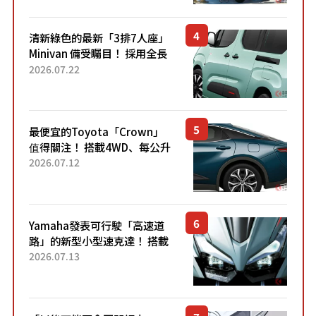
熱賣？
清新綠色的最新「3排7人座」
Minivan 備受矚目！ 採用全長
4.7公尺剛剛好的車身尺寸與
2026.07.22
「滑門」設計！ 還推出467萬
元日圓起的5人座版...
最便宜的Toyota「Crown」
值得關注！ 搭載4WD、每公升
22.4公里低油耗表現超亮眼！
2026.07.12
配備豐富、超越售價水準，堪
稱高CP值代表的「...
Yamaha發表可行駛「高速道
路」的新型小型速克達！ 搭載
能享受超強勁「渦輪感」的動
2026.07.13
力系統！ 採用與高階「Super
Sport」車款相同的...