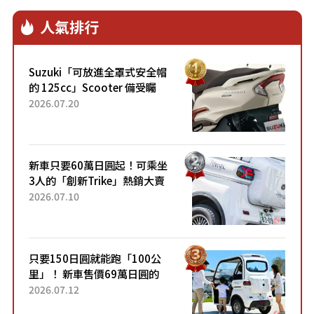
人氣排行
Suzuki「可放進全罩式安全帽
的 125cc」Scooter 備受矚
目！採用全新流線設計與各項
2026.07.20
升級，騎乘更加舒適！已陸續
開始出口的新款「B...
新車只要60萬日圓起！可乘坐
3人的「創新Trike」熱銷大賣
成為人氣車款！「養車成本真
2026.07.10
的超便宜！」「150日圓就能
跑100公里」「小朋友坐得...
只要150日圓就能跑「100公
里」！ 新車售價69萬日圓的
「3人座」Trike大受歡迎！ 順
2026.07.12
應時代需求，究竟為何能迅速