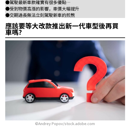
●駕駛最新車款確實有很多優點…
●受到物價高漲的影響，車價大幅提升
●交期過長無法立刻駕駛新車的煎熬
應該要等大改款推出新一代車型後再買
車嗎?
©Andrey Popov/stock.adobe.com