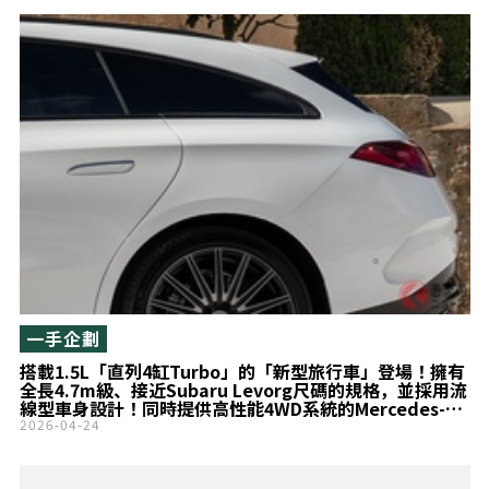
一手企劃
搭載1.5L「直列4缸Turbo」的「新型旅行車」登場！擁有
全長4.7m級、接近Subaru Levorg尺碼的規格，並採用流
線型車身設計！同時提供高性能4WD系統的Mercedes-
Benz「CLA Shooting Brake」德國版本究竟是什麼樣的
2026-04-24
車款？