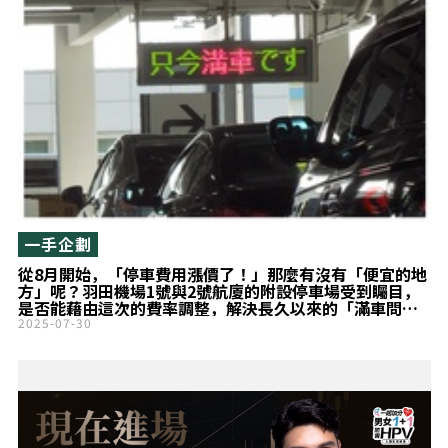
一手企劃
從8月開始，「停車費用漲價了！」那麼有沒有「便宜的地
方」呢？羽田機場1號與2號航廈的附設停車場受到矚目，
是否能藉由這次的費率調整，解決長久以來的「滿車問
題」？
2025-07-30