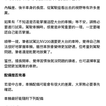
內輪差、後半車身的長度、從駕駛座看出去的視野等有許多差
異。
如果有「不知道是否能掌握這麼大台的車輛」等不安，請務必
要進行試乘。駕駛車輛時，感覺是非常重要的一環，一定要確
認自己能否掌握。
順帶一提，筆者試駕比NV200還要更大台的車時，覺得自己無
法很好地掌握車輛，雖然車旅會變得更加舒適，但考量到駕駛
問題，筆者還是乾脆地放棄了。
當然，擅長開車、覺得習慣後就沒問題的讀者，也可選擇車室
空間更加寬敞的車款。
配備是否完善
若是中古車，車輛配備可能會有很大的差異，大家務必要事先
確認。
車輛最好能隨附下列配備