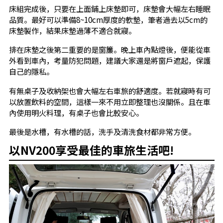
床組完成後，只要在上面鋪上床墊即可，床墊會大幅左右睡眠
品質。最好可以準備8~10cm厚度的軟墊，筆者過去以5cm的
床墊製作，結果床墊過薄不適合就寢。
排在床墊之後第二重要的是窗簾。晚上車內點燈後，便能從車
外看到車內，考量防犯問題，建議大家還是將窗戶遮起，保護
自己的隱私。
有無桌子及收納架也會大幅左右車旅的舒適度。若就寢時有可
以放置飲料的空間，這樣一來不用立即整理也沒關係。且在車
內使用明火料理，有桌子也會比較安心。
最後是水槽，有水槽的話，洗手及清洗食材都非常方便。
以NV200享受最佳的車旅生活吧!