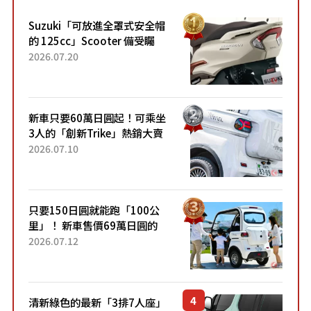
Suzuki「可放進全罩式安全帽
的 125cc」Scooter 備受矚
目！採用全新流線設計與各項
2026.07.20
升級，騎乘更加舒適！已陸續
開始出口的新款「B...
新車只要60萬日圓起！可乘坐
3人的「創新Trike」熱銷大賣
成為人氣車款！「養車成本真
2026.07.10
的超便宜！」「150日圓就能
跑100公里」「小朋友坐得...
只要150日圓就能跑「100公
里」！ 新車售價69萬日圓的
「3人座」Trike大受歡迎！ 順
2026.07.12
應時代需求，究竟為何能迅速
熱賣？
清新綠色的最新「3排7人座」