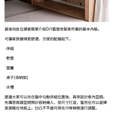
最後向各位讀者簡單介紹DIY露營改裝車所需的基本內裝。
可讓車旅變得更舒適、方便的配備如下。
·床組
·軟墊
·窗簾
·桌子(收納架)
·水槽
建議大家可以先在腦中勾勒床組位置後，再來設計車內空間。
先構思就寢空間預計容納幾人，依尺寸打造，當然也可以選擇
直接睡在地板上。凹凸不平處可用毛巾等稍微進行調整。