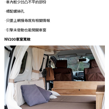
·車內較少凹凸不平的部份
·標配螺絲孔
·只要上網搜尋就有相關情報
·引擎未發動也能開關車窗
NV200
車室寬敞