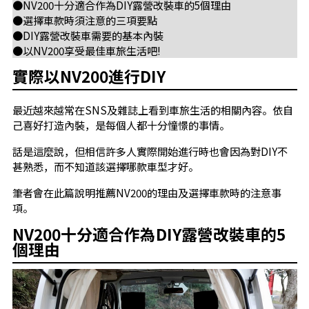
●NV200十分適合作為DIY露營改裝車的5個理由
●選擇車款時須注意的三項要點
●DIY露營改裝車需要的基本內裝
●以NV200享受最佳車旅生活吧!
實際以NV200進行DIY
最近越來越常在SNS及雜誌上看到車旅生活的相關內容。依自
己喜好打造內裝，是每個人都十分憧憬的事情。
話是這麼說，但相信許多人實際開始進行時也會因為對DIY不
甚熟悉，而不知道該選擇哪款車型才好。
筆者會在此篇說明推薦NV200的理由及選擇車款時的注意事
項。
NV200十分適合作為DIY露營改裝車的5
個理由