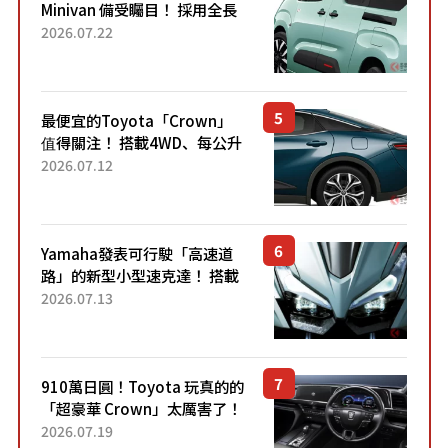
Minivan 備受矚目！ 採用全長
4.7公尺剛剛好的車身尺寸與
2026.07.22
「滑門」設計！ 還推出467萬
元日圓起的5人座版...
最便宜的Toyota「Crown」
值得關注！ 搭載4WD、每公升
22.4公里低油耗表現超亮眼！
2026.07.12
配備豐富、超越售價水準，堪
稱高CP值代表的「...
Yamaha發表可行駛「高速道
路」的新型小型速克達！ 搭載
能享受超強勁「渦輪感」的動
2026.07.13
力系統！ 採用與高階「Super
Sport」車款相同的...
910萬日圓！Toyota 玩真的的
「超豪華 Crown」太厲害了！
採用由「匠人技藝」打造的
2026.07.19