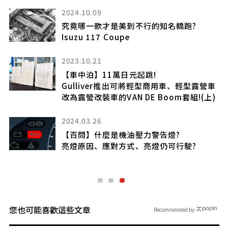
2024.10.09
究竟哪一款才是美到不行的知名轎跑?
Isuzu 117 Coupe
2023.10.21
名
【車中泊】11萬日元起跳!
Gulliver推出可將輕型商用車、輕型露營車
改為露營改裝車的VAN DE Boom套組!(上)
2024.03.26
車
【百問】什麼是機油壓力警告燈?
亮燈原因、應對方式、亮燈仍可行駛?
您也可能喜歡這些文章
Recommended by