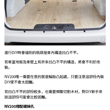
進行DIY時會碰到的瓶頸是車內構造凹凸不平。
若車室地板及車壁上有許多凹凸不平的構造，將會不利於改
裝。
NV200唯一需要在意的就是輪胎凸起處，只要注意這部份內裝
DIY便不會太困難。
若凹凸不平的部份較多，也需要頻繁切割木材，對DIY新手來
說這部份可能會比較困難。
NV200
標配螺絲孔