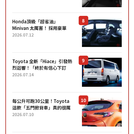
「專屬車色」與運動化「底盤
設定」！還配備專屬豪華...
Honda頂級「超省油」
Minivan 太厲害！ 採用豪華
「真皮座椅」與專屬「黑色內
2026.07.12
裝」！ 每公升可跑約20公里，
兼具優異節能表現與舒適
「三...
Toyota 全新「Hiace」引發熱
烈迴響！「終於有信心下訂
了！」「哪個等級交車最
2026.07.14
快？」討論不斷！但下訂後竟
然還要等「超過半年」才能交
車？...
每公升可跑30公里！Toyota
這款「五門掀背車」真的很厲
害！ 擁有全長4.3公尺的「剛剛
2026.07.10
好車身尺寸」，配備全面升
級！ 採Hybrid專屬設...