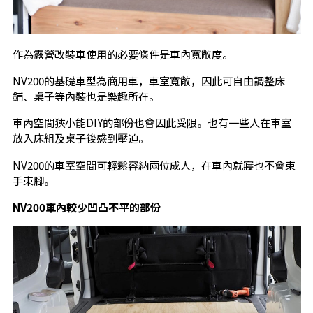
作為露營改裝車使用的必要條件是車內寬敞度。
NV200的基礎車型為商用車，車室寬敞，因此可自由調整床
鋪、桌子等內裝也是樂趣所在。
車內空間狹小能DIY的部份也會因此受限。也有一些人在車室
放入床組及桌子後感到壓迫。
NV200的車室空間可輕鬆容納兩位成人，在車內就寢也不會束
手束腳。
NV200
車內較少凹凸不平的部份