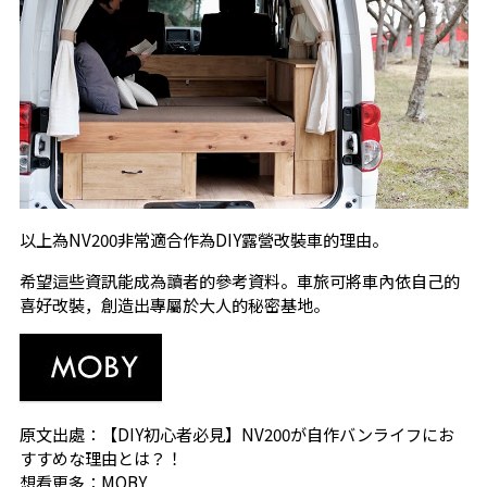
以上為NV200非常適合作為DIY露營改裝車的理由。
希望這些資訊能成為讀者的參考資料。車旅可將車內依自己的
喜好改裝，創造出專屬於大人的秘密基地。
原文出處：
【DIY初心者必見】NV200が自作バンライフにお
すすめな理由とは？！
想看更多：
MOBY