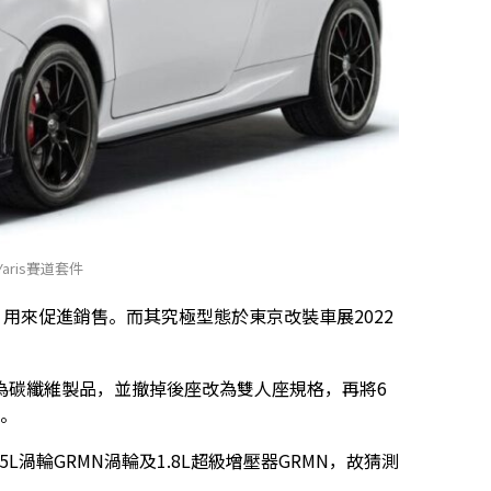
 Yaris賽道套件
牌，用來促進銷售。而其究極型態於東京改裝車展2022
為碳纖維製品，並撤掉後座改為雙人座規格，再將6
力。
出1.5L渦輪GRMN渦輪及1.8L超級增壓器GRMN，故猜測