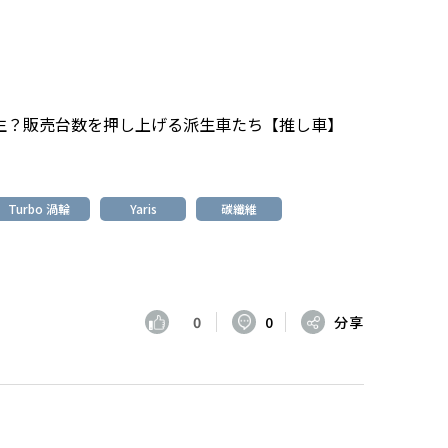
生？販売台数を押し上げる派生車たち【推し車】
Turbo 渦輪
Yaris
碳纖維
0
0
分享