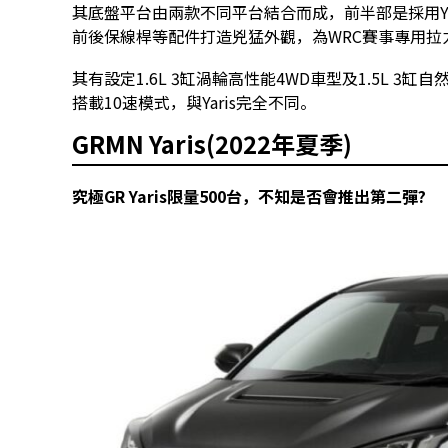
其底盤平台由兩款不同平台結合而成，前半部是採用Yar
前後保線桿等配件打造兇猛外觀，為WRC賽事專用拉
其有設定1.6L 3缸渦輪高性能4WD車型及1.5L 3
搭載10速模式，與Yaris完全不同。
GRMN Yaris(2022年夏季)
究極GR Yaris限量500台，不知是否會推出第二彈?