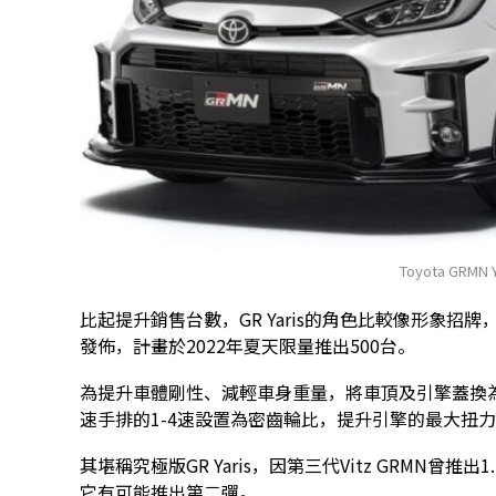
Toyota GRMN
比起提升銷售台數，GR Yaris的角色比較像形象招
發佈，計畫於2022年夏天限量推出500台。
為提升車體剛性、減輕車身重量，將車頂及引擎蓋換
速手排的1-4速設置為密齒輪比，提升引擎的最大扭
其堪稱究極版GR Yaris，因第三代Vitz GRMN曾推
它有可能推出第二彈。