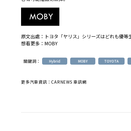
原文出處：
トヨタ「ヤリス」シリーズはどれも優等
想看更多：
MOBY
關鍵詞：
Hybrid
MOBY
TOYOTA
更多汽車資訊：CARNEWS 車訊網