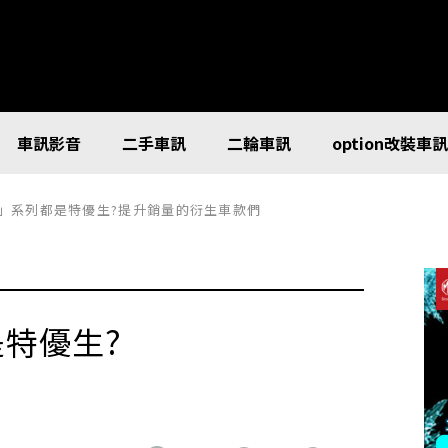
車訊影音
二手車訊
二輪車訊
option改裝車
aris」系列都是特優生?提升銷量的衍生車款們
都是特優生?