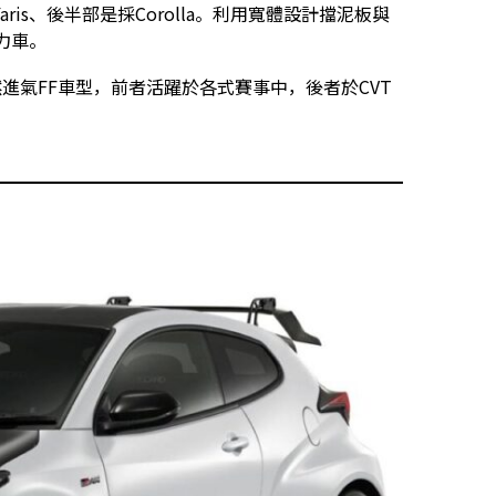
is、後半部是採Corolla。利用寬體設計擋泥板與
力車。
缸自然進氣FF車型，前者活躍於各式賽事中，後者於CVT