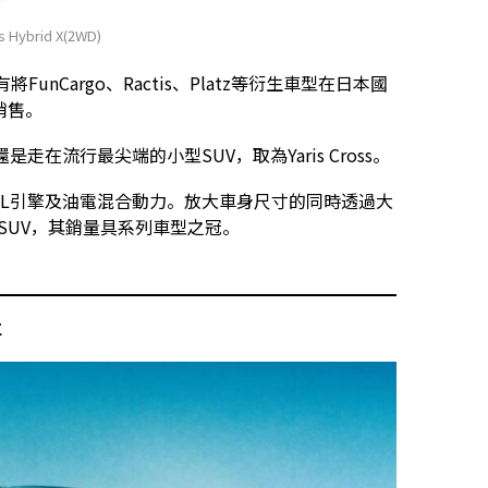
ss Hybrid X(2WD)
FunCargo、Ractis、Platz等衍生車型在日本國
銷售。
走在流行最尖端的小型SUV，取為Yaris Cross。
.5L引擎及油電混合動力。放大車身尺寸的同時透過大
風SUV，其銷量具系列車型之冠。
車