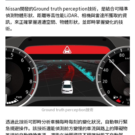
Nissan開發的Ground truth perception技術，是結合可精準
偵測物體形狀、距離等高性能LiDAR、相機與雷達所獲取的資
訊，來正確掌握週遭空間、物體形狀，並即時掌握變化的技
術。
Ground truth perception技術
透過此技術可即時分析車輛每時每刻的變化狀況，自動執行緊
急規避操作。該技術還能偵測前方變慢的車流與路上的障礙物
等提前自動變換車道，還能在地圖資訊不精確狀態下自動駕