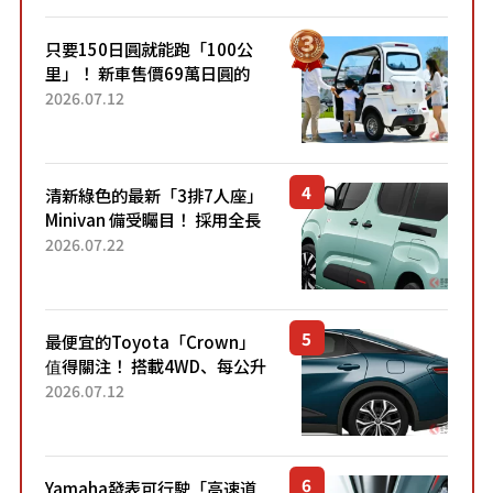
只要150日圓就能跑「100公
里」！ 新車售價69萬日圓的
「3人座」Trike大受歡迎！ 順
2026.07.12
應時代需求，究竟為何能迅速
熱賣？
清新綠色的最新「3排7人座」
Minivan 備受矚目！ 採用全長
4.7公尺剛剛好的車身尺寸與
2026.07.22
「滑門」設計！ 還推出467萬
元日圓起的5人座版...
最便宜的Toyota「Crown」
值得關注！ 搭載4WD、每公升
22.4公里低油耗表現超亮眼！
2026.07.12
配備豐富、超越售價水準，堪
稱高CP值代表的「...
Yamaha發表可行駛「高速道