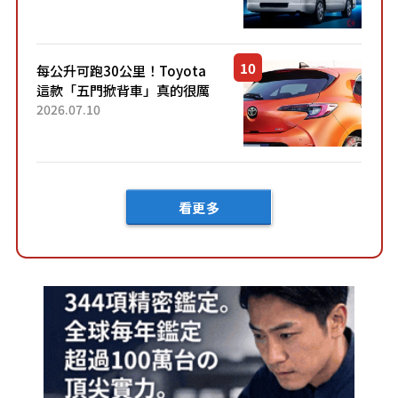
快？」討論不斷！但下訂後竟
然還要等「超過半年」才能交
車？...
每公升可跑30公里！Toyota
這款「五門掀背車」真的很厲
害！ 擁有全長4.3公尺的「剛剛
2026.07.10
好車身尺寸」，配備全面升
級！ 採Hybrid專屬設...
看更多