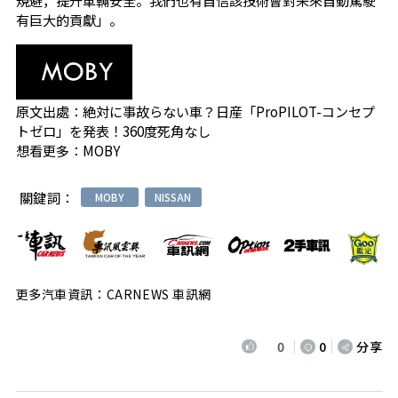
規避，提升車輛安全。我們也有自信該技術會對未來自動駕駛
有巨大的貢獻」。
原文出處：
絶対に事故らない車？日産「ProPILOT-コンセプ
トゼロ」を発表！360度死角なし
想看更多：
MOBY
關鍵詞：
MOBY
NISSAN
更多汽車資訊：CARNEWS 車訊網
0
0
分享