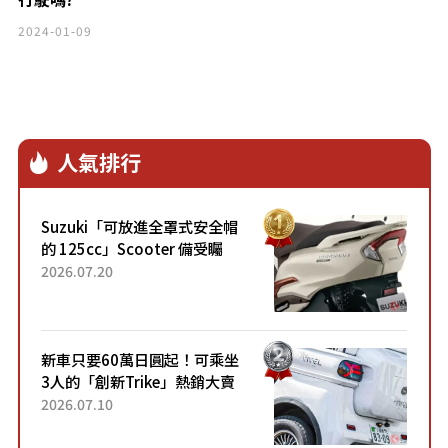
2024-01-09
人氣排行
Suzuki「可放進全罩式安全帽
的 125cc」Scooter 備受矚
目！採用全新流線設計與各項
2026.07.20
升級，騎乘更加舒適！已陸續
開始出口的新款「B...
新車只要60萬日圓起！可乘坐
3人的「創新Trike」熱銷大賣
成為人氣車款！「養車成本真
2026.07.10
的超便宜！」「150日圓就能
跑100公里」「小朋友坐得...