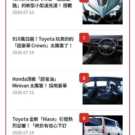
路」的新型小型速克達！ 搭載
能享受超強勁「渦輪感」的動
2026.07.13
力系統！ 採用與高階「Super
Sport」車款相同的...
910萬日圓！Toyota 玩真的的
「超豪華 Crown」太厲害了！
採用由「匠人技藝」打造的
2026.07.19
「專屬車色」與運動化「底盤
設定」！還配備專屬豪華...
Honda頂級「超省油」
Minivan 太厲害！ 採用豪華
「真皮座椅」與專屬「黑色內
2026.07.12
裝」！ 每公升可跑約20公里，
兼具優異節能表現與舒適
「三...
Toyota 全新「Hiace」引發熱
烈迴響！「終於有信心下訂
了！」「哪個等級交車最
2026.07.14