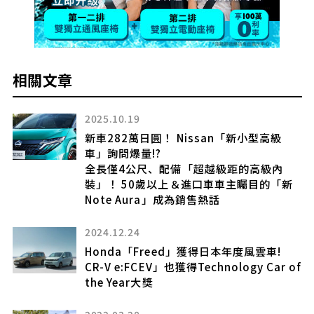
相關文章
2025.10.19
新車282萬日圓！ Nissan「新小型高級
車」詢問爆量!?
全長僅4公尺、配備「超越級距的高級內
裝」！ 50歲以上＆進口車車主矚目的「新
Note Aura」成為銷售熱話
2024.12.24
Honda「Freed」獲得日本年度風雲車!
CR-V e:FCEV」也獲得Technology Car of
the Year大獎