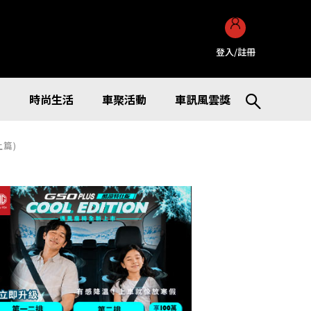
登入/註冊
訊
時尚生活
車聚活動
車訊風雲獎
 (上篇)