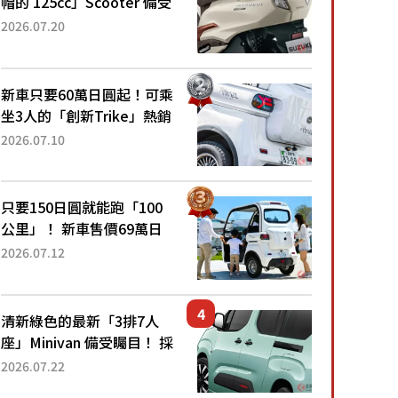
帽的 125cc」Scooter 備受
矚目！採用全新流線設計與
2026.07.20
各項升級，騎乘更加舒適！
已陸續開始出口的新款
「B...
新車只要60萬日圓起！可乘
坐3人的「創新Trike」熱銷
大賣成為人氣車款！「養車
2026.07.10
成本真的超便宜！」「150
日圓就能跑100公里」「小
朋友坐得...
只要150日圓就能跑「100
公里」！ 新車售價69萬日
圓的「3人座」Trike大受歡
2026.07.12
迎！ 順應時代需求，究竟
為何能迅速熱賣？
清新綠色的最新「3排7人
座」Minivan 備受矚目！ 採
用全長4.7公尺剛剛好的車
2026.07.22
身尺寸與「滑門」設計！