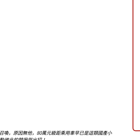
ss再次被召喚，原因無他，80萬元級距乘用車早已是這類國產小
牽動彼此的競爭與出招！