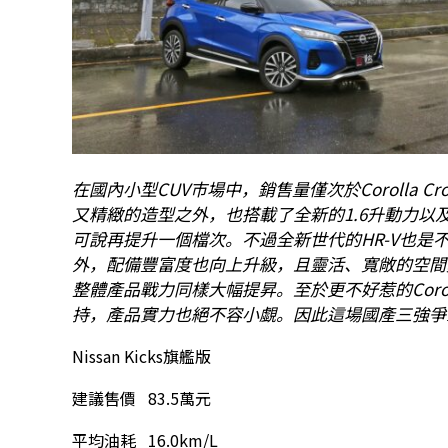
在國內小型CUV市場中，銷售量僅次於Corolla C
又精緻的造型之外，也搭載了全新的1.6升動力
可說再提升一個檔次。不過全新世代的HR-V也是
外，配備豐富度也向上升級，且靈活、寬敞的空間變化依
整體產品戰力同樣大幅提昇。至於更不好惹的Corol
持，產品實力也絕不容小覷。因此這場國產三強爭
Nissan Kicks旗艦版
建議售價 83.5萬元
平均油耗 16.0km/L