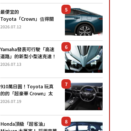
還推出467萬元日圓起的5
人座版...
最便宜的
Toyota「Crown」值得關
注！ 搭載4WD、每公升
2026.07.12
22.4公里低油耗表現超亮
眼！ 配備豐富、超越售價
水準，堪稱高CP值代表的
Yamaha發表可行駛「高速
「...
道路」的新型小型速克達！
搭載能享受超強勁「渦輪
2026.07.13
感」的動力系統！ 採用與
高階「Super Sport」車款
相同的...
910萬日圓！Toyota 玩真
的的「超豪華 Crown」太
厲害了！採用由「匠人技
2026.07.19
藝」打造的「專屬車色」與
運動化「底盤設定」！還配
備專屬豪華...
Honda頂級「超省油」
Minivan 太厲害！ 採用豪華