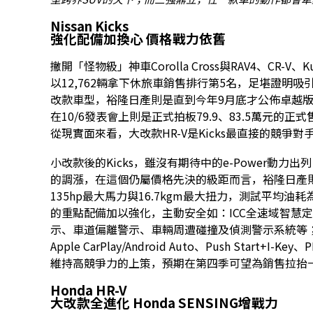
Nissan Kicks
強化配備加換心 價格戰力依舊
撇開「怪物級」神車Corolla Cross與RAV4、CR-V
以12,762輛拿下休旅車銷售排行第5名，足堪證明
改款車型，裕隆日產則是直到今年9月底才公佈卓越版、旗
在10/6發表會上則是正式拍板79.9、83.5萬元的
從現實面來看，大改款HR-V是Kicks最直接的競爭對
小改款後的Kicks，雖沒有期待中的e-Power動
的調漲，在這個仍屬價格先決的級距而言，裕隆日產則是為
135hp最大馬力與16.7kgm最大扭力，測試平均油
的重點配備加以強化，主動安全如：ICC全速域智慧
示、車道偏離警示、車輛周遭碰撞及偵測警示系統等；便
Apple CarPlay/Android Auto、Push Start
維持高競爭力的上策，預期在第四季可望為銷售拉抬
Honda HR-V
大改款全進化 Honda SENSING增戰力