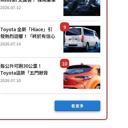
「真皮座椅」與專屬「黑色
2026.07.12
內裝」！ 每公升可跑約20
公里，兼具優異節能表現與
舒適「三...
Toyota 全新「Hiace」引
發熱烈迴響！「終於有信心
下訂了！」「哪個等級交車
2026.07.14
最快？」討論不斷！但下訂
後竟然還要等「超過半年」
才能交車？...
每公升可跑30公里！
Toyota這款「五門掀背
車」真的很厲害！ 擁有全
2026.07.10
長4.3公尺的「剛剛好車身
尺寸」，配備全面升級！
採Hybrid專屬設...
看更多