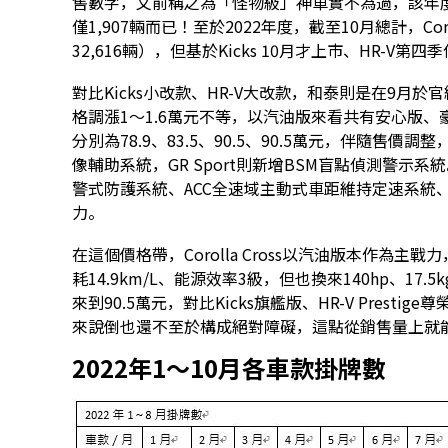
售數字，文前稱之為「怪物級」神車實不為過，該年度即使RA
僅1,907輛而已！至於2022年度，截至10月總計，Coro
32,616輛），但基於Kicks 10月才上市、HR-
對比Kicks小改款、HR-V大改款，和泰則是在9月於官網上
格調漲1～1.6萬元不等，以汽油版來看共有安心版、豪華
分別為78.9、83.5、90.5、90.5萬元，伴隨售
像輔助系統，GR Sport則新增BSM盲點偵測警示系統
警式防護系統、ACC全速域主動式車距維持定速系統、
力。
在這個價格帶，Corolla Cross以汽油版本作為
耗14.9km/L、能源效率3級，但也換來140hp、17.
來到90.5萬元，對比Kicks旗艦版、HR-V Presti
來說倒也還不至於構成絕對障礙，這點從銷售量上就
2022年1～10月各車款掛牌數