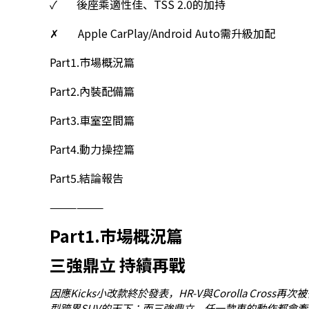
✓ 後座乘適性佳、TSS 2.0的加持
✗ Apple CarPlay/Android Auto需升級加配
Part1.市場概況篇
Part2.內裝配備篇
Part3.車室空間篇
Part4.動力操控篇
Part5.結論報告
——————
Part1.市場概況篇
三強鼎立 持續再戰
因應Kicks小改款終於發表，HR-V與Corolla Cro
型跨界SUV的天下；而三強鼎立，任一款車的動作都會