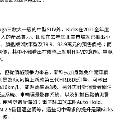
、Kuga三款大一級的中型SUV外，Kicks在2021全年度
吸引人的產品實力。即使在去年底北美市場就已推出小
艦版2款車型及79.9、83.9萬元的預售價格；而
正式售價，其中不難看出在價格上制肘HR-V的意圖。畢竟
手。
力出列，但從價格競爭力來看，新科技加身難免伴隨車價
Kicks換上新款第三代HR16DE引擎，可輸出
耗為16km/L，能源效率為3級。另外再針對消費者關注
定速系統、車輛環景影像系統、以及針對盲點偵測警
利舒適配備如：電子駐車煞車附Auto Hold、
+I-Key、PM 2.5級恆溫空調等，這些切中需求的提升是讓Kicks
一波。