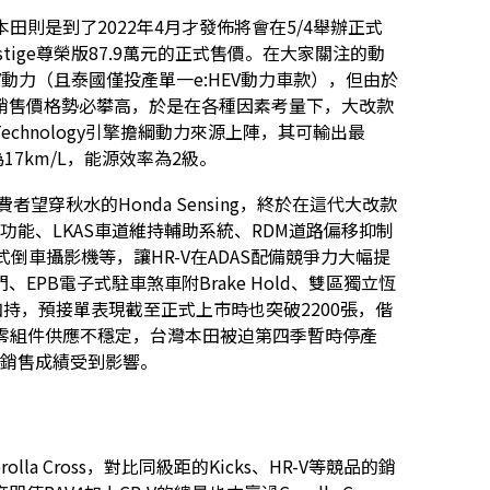
本田則是到了2022年4月才發佈將會在5/4舉辦正式
estige尊榮版87.9萬元的正式售價。在大家關注的動
HEV動力（且泰國僅投產單一e:HEV動力車款），但由於
銷售價格勢必攀高，於是在各種因素考量下，大改款
am Technology引擎擔綱動力來源上陣，其可輸出最
為17km/L，能源效率為2級。
望穿秋水的Honda Sensing，終於在這代大改款
功能、LKAS車道維持輔助系統、RDM道路偏移抑制
倒車攝影機等，讓HR-V在ADAS配備競爭力大幅提
PB電子式駐車煞車附Brake Hold、雙區獨立恆
加持，預接單表現截至正式上市時也突破2200張，偕
用零組件供應不穩定，台灣本田被迫第四季暫時停產
的銷售成績受到影響。
lla Cross，對比同級距的Kicks、HR-V等競品的銷