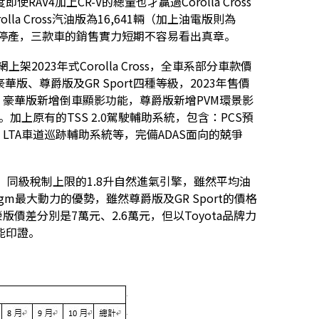
V4加上CR-V的總量也才贏過Corolla Cross
lla Cross汽油版為16,641輛（加上油電版則為
V第四季停產，三款車的銷售實力短期不容易看出真章。
架2023年式Corolla Cross，全車系部分車款價
版、尊爵版及GR Sport四種等級，2023年售價
價調整，豪華版新增倒車顯影功能，尊爵版新增PVM環景影
。加上原有的TSS 2.0駕駛輔助系統，包含：PCS預
LTA車道巡跡輔助系統等，完備ADAS面向的兢爭
主戰力，同級稅制上限的1.8升自然進氣引擎，雖然平均油
5kgm最大動力的優勢，雖然尊爵版及GR Sport的價格
ge尊榮版價差分別是7萬元、2.6萬元，但以Toyota品牌力
能印證。