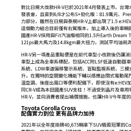
對比日規大改款HR-V已於2021年4月發表上市，台灣
發表會，且直到6/8才公布S+勁化版：81.9萬元、Pr
力部分，雖然在日規與泰規HR-V上都出現了1.5 e:
這個動力組合目前僅有右駕版本，加上導入後的車輛
國產HR-V採用與Fit汽油版相同的1.5升Earth Dre
121ps最大馬力及14.8kgm最大扭力，測試平均油耗
HR-V另一項產品重點便是在前代車型小改款後仍讓消費者
車型上成為全車系標配，包括ACC附LSF低速自動跟車
系統、LDW車道偏移警示系統、盲點監視系統、三模式
升，在獨特的空間變化機能下輔以感應啟閉式電動尾門、E
溫空調、後座出風口等便利配備下，即使沒有e:HEV
同CR-V成為本田國產SUV支柱！不過受到晶片及車
HR-V，並向消費者提出補償措施，也讓HR-V今年度
Toyota Corolla Cross
配備實力到位 更有品牌力加持
2021年以全年度掛牌40,675輛拿下SUV級距冠軍的Coro