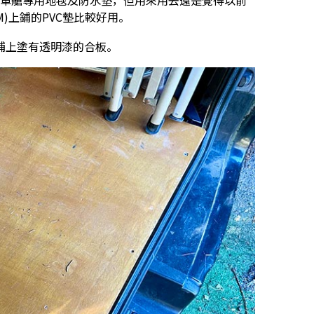
曾用過車艙專用地毯及防水墊，但用來用去還是覺得以前
go OEM)上鋪的PVC墊比較好用。
鋪上塗有透明漆的合板。