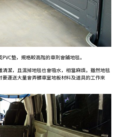
PVC墊，規格較高階的車則會鋪地毯。
難清潔，且濕掉地毯也會吸水，相當麻煩。雖然地毯
對要運送大量會弄髒車室地板材料及道具的工作來