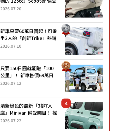
帽的 125cc」Scooter 備受
矚目！採用全新流線設計與
2026.07.20
各項升級，騎乘更加舒適！
已陸續開始出口的新款
「B...
新車只要60萬日圓起！可乘
坐3人的「創新Trike」熱銷
大賣成為人氣車款！「養車
2026.07.10
成本真的超便宜！」「150
日圓就能跑100公里」「小
朋友坐得...
只要150日圓就能跑「100
公里」！ 新車售價69萬日
圓的「3人座」Trike大受歡
2026.07.12
迎！ 順應時代需求，究竟
為何能迅速熱賣？
清新綠色的最新「3排7人
座」Minivan 備受矚目！ 採
用全長4.7公尺剛剛好的車
2026.07.22
身尺寸與「滑門」設計！