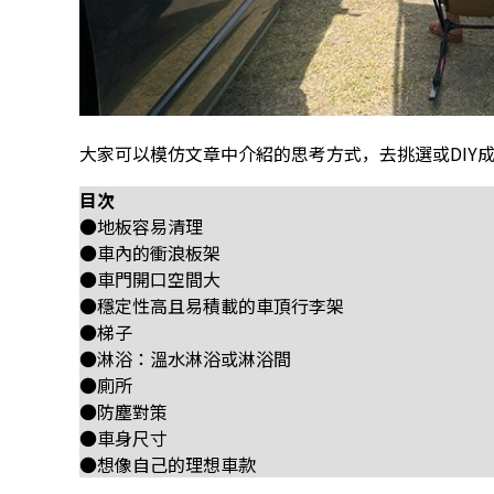
大家可以模仿文章中介紹的思考方式，去挑選或DIY
目次
●地板容易清理
●車內的衝浪板架
●車門開口空間大
●穩定性高且易積載的車頂行李架
●梯子
●淋浴：溫水淋浴或淋浴間
●廁所
●防塵對策
●車身尺寸
●想像自己的理想車款