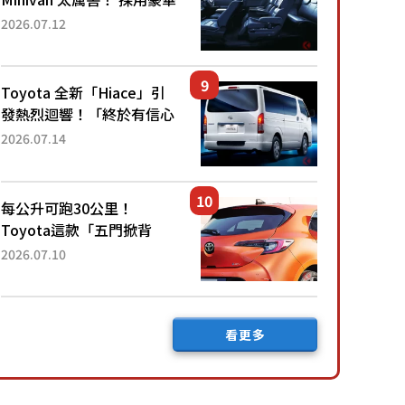
「真皮座椅」與專屬「黑色
2026.07.12
內裝」！ 每公升可跑約20
公里，兼具優異節能表現與
舒適「三...
Toyota 全新「Hiace」引
發熱烈迴響！「終於有信心
下訂了！」「哪個等級交車
2026.07.14
最快？」討論不斷！但下訂
後竟然還要等「超過半年」
才能交車？...
每公升可跑30公里！
Toyota這款「五門掀背
車」真的很厲害！ 擁有全
2026.07.10
長4.3公尺的「剛剛好車身
尺寸」，配備全面升級！
採Hybrid專屬設...
看更多