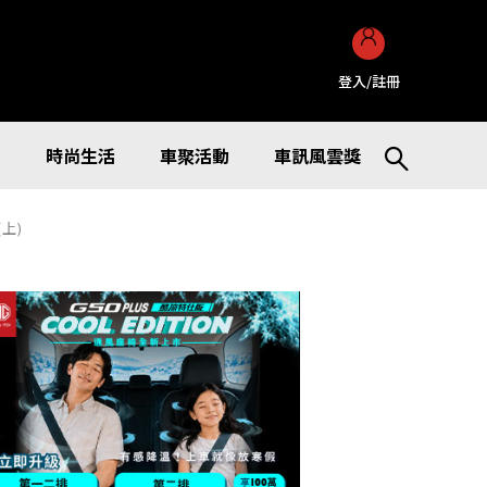
登入/註冊
訊
時尚生活
車聚活動
車訊風雲獎
上)