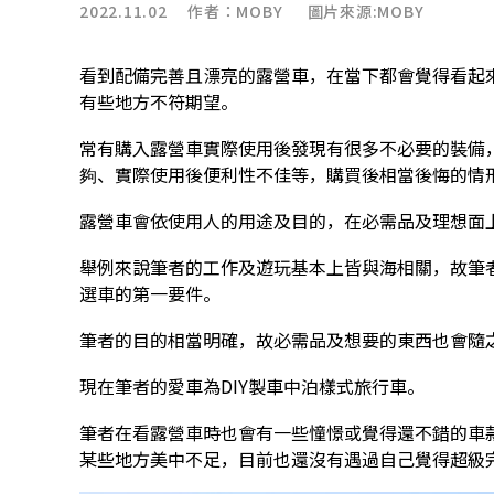
2022.11.02 作者：
MOBY
圖片來源:MOBY
看到配備完善且漂亮的露營車，在當下都會覺得看起
有些地方不符期望。
常有購入露營車實際使用後發現有很多不必要的裝備
夠、實際使用後便利性不佳等，購買後相當後悔的情
露營車會依使用人的用途及目的，在必需品及理想面
舉例來說筆者的工作及遊玩基本上皆與海相關，故筆
選車的第一要件。
筆者的目的相當明確，故必需品及想要的東西也會隨
現在筆者的愛車為DIY製車中泊樣式旅行車。
筆者在看露營車時也會有一些憧憬或覺得還不錯的車
某些地方美中不足，目前也還沒有遇過自己覺得超級