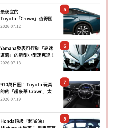
還推出467萬元日圓起的5
人座版...
最便宜的
Toyota「Crown」值得關
注！ 搭載4WD、每公升
2026.07.12
22.4公里低油耗表現超亮
眼！ 配備豐富、超越售價
水準，堪稱高CP值代表的
Yamaha發表可行駛「高速
「...
道路」的新型小型速克達！
搭載能享受超強勁「渦輪
2026.07.13
感」的動力系統！ 採用與
高階「Super Sport」車款
相同的...
910萬日圓！Toyota 玩真
的的「超豪華 Crown」太
厲害了！採用由「匠人技
2026.07.19
藝」打造的「專屬車色」與
運動化「底盤設定」！還配
備專屬豪華...
Honda頂級「超省油」
Minivan 太厲害！ 採用豪華