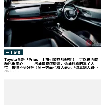
一手企劃
Toyota全新「Prius」上市引發熱烈迴響！「可以選內裝
顏色很開心！」「汽油價格這麼高，低油耗真的幫了大
忙」獲得不少好評！另一方面也有人表示「還真讓人難以
在Civic之間做選擇……」!? 兼具高質感設計魅力的
2026-08-08
「Prius」頂級車型成為話題！