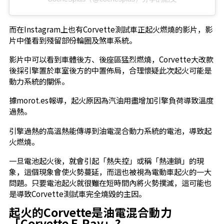
而在Instagram上也有Corvette測試車正起火燃燒的影片，影
片中僅看到殘留部份輪圈及煞車系統。
影片中可以看到車體後方、後座區猛烈燃燒，Corvette大改款
後採引擎置於車室後方的中置佈局，合理懷疑此次起火可能是
動力系統的關係。
據morot.es報導，起火原因為汽油用盡增加引擎負荷導致溫度
過熱。
引擎過熱的高溫熱能傳導到油電混合動力系統的電池，導致起
火燃燒。
一旦電池起火後，就會引起「熱失控」或稱「熱連鎖」的現
象，這個現象會使火勢蔓延，而這也被視為電動車起火的一大
問題。只要電池起火就很難在短時間內將火勢撲滅，這可能也
是導致Corvette測試車完全燒毀的主因。
起火的Corvette是油電混合動力
「Corvette E-Ray」?