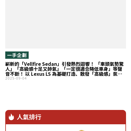
一手企劃
嶄新的「Vellfire Sedan」引發熱烈迴響！ 「車頭氣勢驚
人」「高級感十足又帥氣」「一定很適合降低車身」等聲
音不斷！ 以 Lexus LS 為基礎打造、散發「高級感」氛圍
的 NATS「大型房車」最新狀況又是如何呢？
2025-09-04
人氣排行