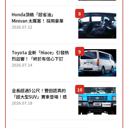
設定」！還配備專屬豪華...
Honda頂級「超省油」
Minivan 太厲害！ 採用豪華
「真皮座椅」與專屬「黑色內
2026.07.12
裝」！ 每公升可跑約20公里，
兼具優異節能表現與舒適
「三...
Toyota 全新「Hiace」引發熱
烈迴響！「終於有信心下訂
了！」「哪個等級交車最
2026.07.14
快？」討論不斷！但下訂後竟
然還要等「超過半年」才能交
車？...
全長超過5公尺！豐田認真的
「超大型SUV」實車登場！搭
載後輪也會轉向的「四輪轉
2026.07.18
向」系統！以宛如「軍用
車!?」般的硬派規格開發的
「Mega C...