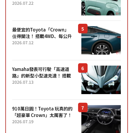
4.7公尺剛剛好的車身尺寸與
2026.07.22
「滑門」設計！ 還推出467萬
元日圓起的5人座版...
最便宜的Toyota「Crown」
值得關注！ 搭載4WD、每公升
22.4公里低油耗表現超亮眼！
2026.07.12
配備豐富、超越售價水準，堪
稱高CP值代表的「...
Yamaha發表可行駛「高速道
路」的新型小型速克達！ 搭載
能享受超強勁「渦輪感」的動
2026.07.13
力系統！ 採用與高階「Super
Sport」車款相同的...
910萬日圓！Toyota 玩真的的
「超豪華 Crown」太厲害了！
採用由「匠人技藝」打造的
2026.07.19
「專屬車色」與運動化「底盤