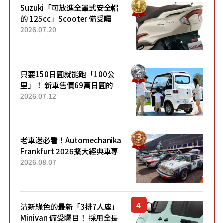
Suzuki「可放進全罩式安全帽
的 125cc」Scooter 備受矚
目！採用全新流線設計與各項
2026.07.20
升級，騎乘更加舒適！已陸續
開始出口的新款「B...
只要150日圓就能跑「100公
里」！ 新車售價69萬日圓的
「3人座」Trike大受歡迎！ 順
2026.07.12
應時代需求，究竟為何能迅速
熱賣？
老車迷必看！Automechanika
Frankfurt 2026擴大經典車專
區 1954年珍稀古董車現場修復
2026.08.07
清新綠色的最新「3排7人座」
Minivan 備受矚目！ 採用全長