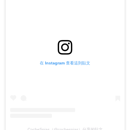
在 Instagram 查看這則貼文
CocheSpias（@cochespias）分享的貼文