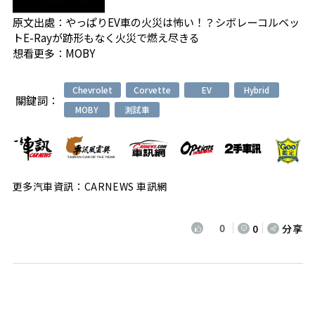
原文出處：
やっぱりEV車の火災は怖い！？シボレーコルベッ
トE-Rayが跡形もなく火災で燃え尽きる
想看更多：
MOBY
Chevrolet
Corvette
EV
Hybrid
關鍵詞：
MOBY
測試車
更多汽車資訊：CARNEWS 車訊網
0
0
分享