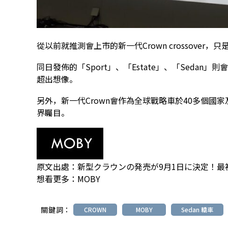
從以前就推測會上市的新一代Crown crossover，
同日發佈的「Sport」、「Estate」、「Seda
超出想像。
另外，新一代Crown會作為全球戰略車於40多個國家及
界矚目。
原文出處：
新型クラウンの発売が9月1日に決定！最
想看更多：
MOBY
關鍵詞：
CROWN
MOBY
Sedan 轎車