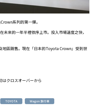
只是Crown系列的第一彈。
n」則會在未來的一年半裡依序上市。投入市場速度之快，
地區銷售。現在「日本的Toyota Crown」受到世
初はクロスオーバーから
TOYOTA
Wagon 旅行車