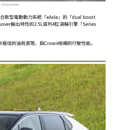
crossover
型電動動力系統「eAxle」的「dual boost
sover輸出特性的2.5L直列4缸渦輪引擎「Series
極佳的油耗表現、與Crown相襯的行駛性能。