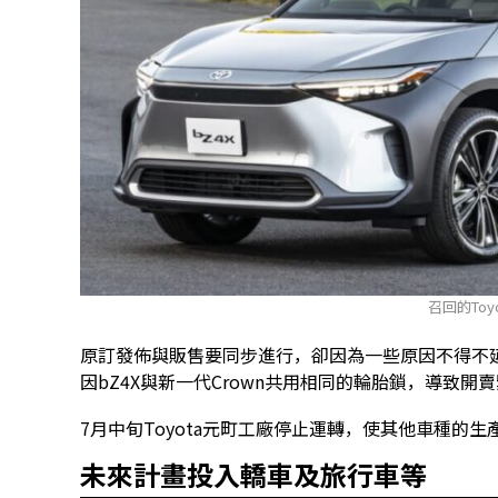
召回的Toyo
原訂發佈與販售要同步進行，卻因為一些原因不得不延期
因bZ4X與新一代Crown共用相同的輪胎鎖，導致開
7月中旬Toyota元町工廠停止運轉，使其他車種的
未來計畫投入轎車及旅行車等