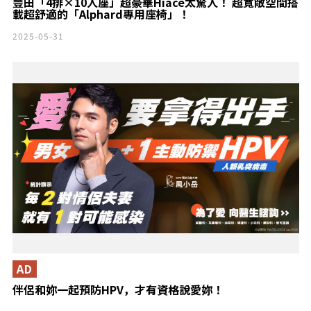
豐田「4排×10人座」超豪華Hiace太驚人！ 超寬敞空間搭
載超舒適的「Alphard專用座椅」！
2025-05-31
AD
伴侶和妳一起預防HPV，才有資格說愛妳！