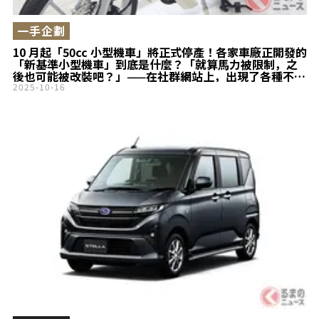
一手企劃
10 月起「50cc 小型機車」將正式停產！各家車廠正開發的
「新基準小型機車」到底是什麼？「就算馬力被限制，之
後也可能被改裝吧？」——在社群網站上，出現了各種不同
的擔憂聲音
2025-10-16