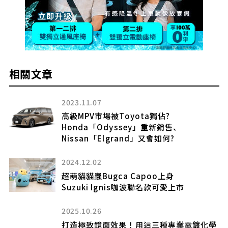
相關文章
2023.11.07
是
高級MPV市場被Toyota獨佔?
Honda「Odyssey」重新銷售、
Nissan「Elgrand」又會如何?
2024.12.02
車
超萌貓貓蟲Bugca Capoo上身
Suzuki Ignis咖波聯名款可愛上市
2025.10.26
萬
打造極致鏡面效果！用這三種專業電鍍化學