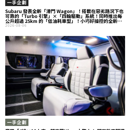
一手企劃
Subaru 發表全新「滑門 Wagon」！搭載在惡劣路況下也
可靠的「Turbo 引擎」×「四輪驅動」系統！同時推出每
公升超過 25km 的「低油耗車型」！小巧好操控的全新
Stella 登場！
2026-08-06
一手企劃