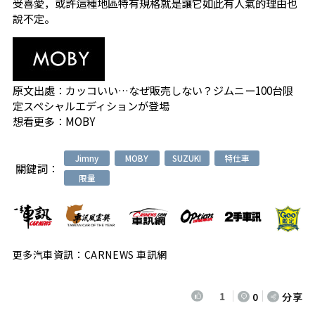
受喜愛，或許這種地區特有規格就是讓它如此有人氣的理由也
說不定。
原文出處：
カッコいい…なぜ販売しない？ジムニー100台限
定スペシャルエディションが登場
想看更多：
MOBY
Jimny
MOBY
SUZUKI
特仕車
關鍵詞：
限量
更多汽車資訊：CARNEWS 車訊網
1
0
分享