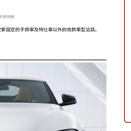
Z 手排規格
，開放此次新設定的手排車及特仕車以外的改款車型洽談。