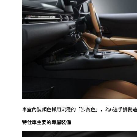
車室內裝顏色採用沉穩的「沙黃色」，為6速手排變
特仕車主要的專屬裝備