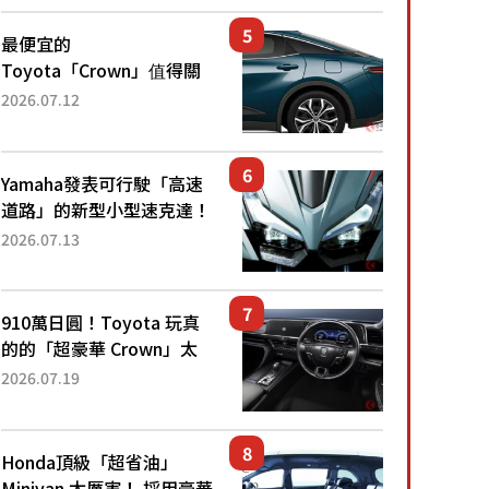
還推出467萬元日圓起的5
人座版...
最便宜的
Toyota「Crown」值得關
注！ 搭載4WD、每公升
2026.07.12
22.4公里低油耗表現超亮
眼！ 配備豐富、超越售價
水準，堪稱高CP值代表的
Yamaha發表可行駛「高速
「...
道路」的新型小型速克達！
搭載能享受超強勁「渦輪
2026.07.13
感」的動力系統！ 採用與
高階「Super Sport」車款
相同的...
910萬日圓！Toyota 玩真
的的「超豪華 Crown」太
厲害了！採用由「匠人技
2026.07.19
藝」打造的「專屬車色」與
運動化「底盤設定」！還配
備專屬豪華...
Honda頂級「超省油」
Minivan 太厲害！ 採用豪華