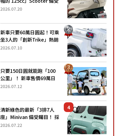
帽的 125cc」Scooter 備受
矚目！採用全新流線設計與
2026.07.20
各項升級，騎乘更加舒適！
已陸續開始出口的新款
「B...
新車只要60萬日圓起！可乘
坐3人的「創新Trike」熱銷
大賣成為人氣車款！「養車
2026.07.10
成本真的超便宜！」「150
日圓就能跑100公里」「小
朋友坐得...
只要150日圓就能跑「100
公里」！ 新車售價69萬日
圓的「3人座」Trike大受歡
2026.07.12
迎！ 順應時代需求，究竟
為何能迅速熱賣？
清新綠色的最新「3排7人
座」Minivan 備受矚目！ 採
用全長4.7公尺剛剛好的車
2026.07.22
身尺寸與「滑門」設計！