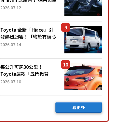
「真皮座椅」與專屬「黑色
2026.07.12
內裝」！ 每公升可跑約20
公里，兼具優異節能表現與
舒適「三...
Toyota 全新「Hiace」引
發熱烈迴響！「終於有信心
下訂了！」「哪個等級交車
2026.07.14
最快？」討論不斷！但下訂
後竟然還要等「超過半年」
才能交車？...
每公升可跑30公里！
Toyota這款「五門掀背
車」真的很厲害！ 擁有全
2026.07.10
長4.3公尺的「剛剛好車身
尺寸」，配備全面升級！
採Hybrid專屬設...
看更多