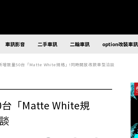
車訊影音
二手車訊
二輪車訊
option改裝車
pra新增限量50台「Matte White規格」!同時開放改款車型洽談
台「Matte White規
談