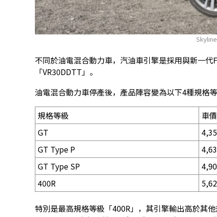
Skylin
不同於油電混合動力車，汽油車引擎是採用與新一代Fairl
「VR30DDTT」。
油電混合動力車停產後，產品陣容變為以下4種規格
規格等級
車價
GT
4,3
GT Type P
4,6
GT Type SP
4,9
400R
5,6
特別是最高規格等級「400R」，其引擎輸出高於其他