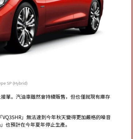
pe SP (Hybrid)
宣佈停止接單。汽油車雖然會持續販售，但也僅就現有庫存
VQ35HR」無法達到今年秋天變得更加嚴格的噪音
ga」也預計在今年夏年停止生產。