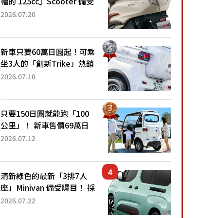
帽的 125cc」Scooter 備受
矚目！採用全新流線設計與
2026.07.20
各項升級，騎乘更加舒適！
已陸續開始出口的新款
「B...
新車只要60萬日圓起！可乘
坐3人的「創新Trike」熱銷
大賣成為人氣車款！「養車
2026.07.10
成本真的超便宜！」「150
日圓就能跑100公里」「小
朋友坐得...
只要150日圓就能跑「100
公里」！ 新車售價69萬日
圓的「3人座」Trike大受歡
2026.07.12
迎！ 順應時代需求，究竟
為何能迅速熱賣？
清新綠色的最新「3排7人
座」Minivan 備受矚目！ 採
用全長4.7公尺剛剛好的車
2026.07.22
身尺寸與「滑門」設計！