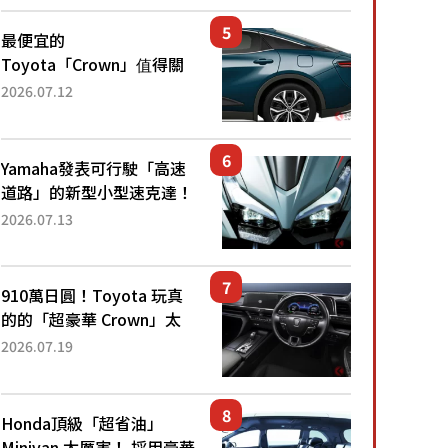
還推出467萬元日圓起的5
人座版...
最便宜的
Toyota「Crown」值得關
注！ 搭載4WD、每公升
2026.07.12
22.4公里低油耗表現超亮
眼！ 配備豐富、超越售價
水準，堪稱高CP值代表的
Yamaha發表可行駛「高速
「...
道路」的新型小型速克達！
搭載能享受超強勁「渦輪
2026.07.13
感」的動力系統！ 採用與
高階「Super Sport」車款
相同的...
910萬日圓！Toyota 玩真
的的「超豪華 Crown」太
厲害了！採用由「匠人技
2026.07.19
藝」打造的「專屬車色」與
運動化「底盤設定」！還配
備專屬豪華...
Honda頂級「超省油」
Minivan 太厲害！ 採用豪華