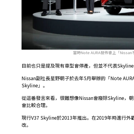
當時Note AURA發佈會上「Nissa
目前也只是提及現有車型會停產，但並不代表Skylin
Nissan副社長星野朝子於去年5月舉辦的「Note A
Skyline」。
從這番發言來看，很難想像Nissan會廢除Skyli
會比較合理。
現行V37 Skyline於2013年推出。在2019年時進行
改。