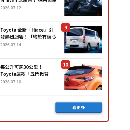
「真皮座椅」與專屬「黑色
2026.07.12
內裝」！ 每公升可跑約20
公里，兼具優異節能表現與
舒適「三...
Toyota 全新「Hiace」引
發熱烈迴響！「終於有信心
下訂了！」「哪個等級交車
2026.07.14
最快？」討論不斷！但下訂
後竟然還要等「超過半年」
才能交車？...
每公升可跑30公里！
Toyota這款「五門掀背
車」真的很厲害！ 擁有全
2026.07.10
長4.3公尺的「剛剛好車身
尺寸」，配備全面升級！
採Hybrid專屬設...
看更多