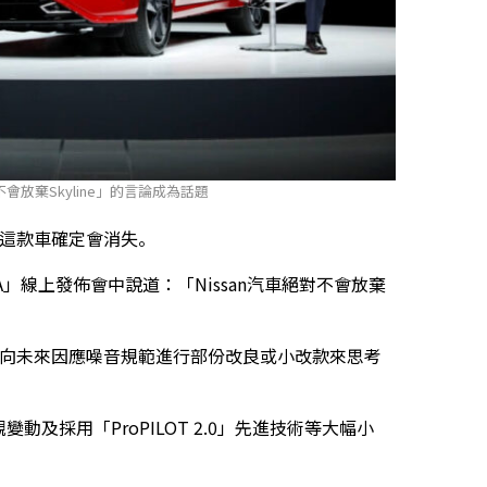
n不會放棄Skyline」的言論成為話題
e這款車確定會消失。
URA」線上發佈會中說道：「Nissan汽車絕對不會放棄
ne，朝向未來因應噪音規範進行部份改良或小改款來思考
外觀變動及採用「ProPILOT 2.0」先進技術等大幅小