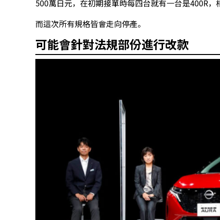
500萬日元，在初期接單時每四台就有一台是400R
而這次所有規格皆會走向停產。
可能會針對法規部份進行改款