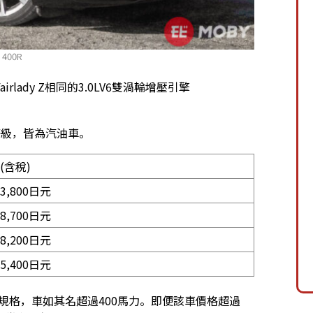
e 400R
ady Z相同的3.0LV6雙渦輪增壓引擎
等級，皆為汽油車。
(含稅)
53,800日元
38,700日元
08,200日元
25,400日元
規格，車如其名超過400馬力。即便該車價格超過