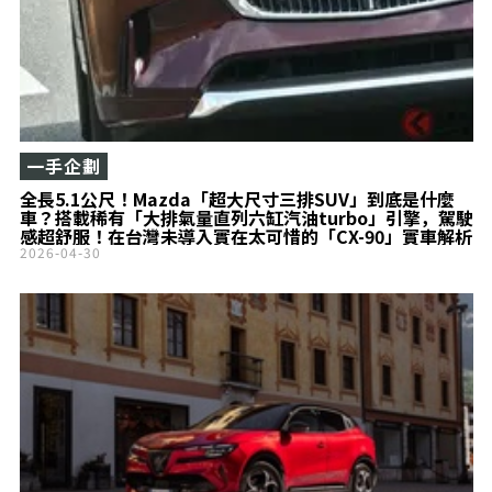
一手企劃
全長5.1公尺！Mazda「超大尺寸三排SUV」到底是什麼
車？搭載稀有「大排氣量直列六缸汽油turbo」引擎，駕駛
感超舒服！在台灣未導入實在太可惜的「CX-90」實車解析
2026-04-30