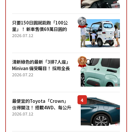
升級，騎乘更加舒適！已陸續
開始出口的新款「B...
只要150日圓就能跑「100公
里」！ 新車售價69萬日圓的
「3人座」Trike大受歡迎！ 順
2026.07.12
應時代需求，究竟為何能迅速
熱賣？
清新綠色的最新「3排7人座」
Minivan 備受矚目！ 採用全長
4.7公尺剛剛好的車身尺寸與
2026.07.22
「滑門」設計！ 還推出467萬
元日圓起的5人座版...
最便宜的Toyota「Crown」
值得關注！ 搭載4WD、每公升
22.4公里低油耗表現超亮眼！
2026.07.12
配備豐富、超越售價水準，堪
稱高CP值代表的「...