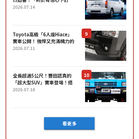
了！」「哪個等級交車最
2026.07.14
快？」討論不斷！但下訂後竟
然還要等「超過半年」才能交
車？...
Toyota高級「6人座Hiace」
實車公開！ 強悍又充滿魄力的
「全黑設計」搭配特別「豪華
2026.07.11
內裝」！ Premium打造的「限
定Bruno」由...
全長超過5公尺！豐田認真的
「超大型SUV」實車登場！搭
載後輪也會轉向的「四輪轉
2026.07.18
向」系統！以宛如「軍用
車!?」般的硬派規格開發的
「Mega C...
看更多