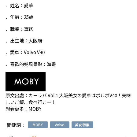
．姓名：愛華
．年齡：25歲
．職業：事務
．出生地：大阪府
．愛車：Volvo V40
．喜歡的兜風景點：海邊
原文出處：
カーラバ Vol.1 大阪美女の愛車はボルボV40！美味
しいご飯、食べ行こー！
想看更多：
MOBY
關鍵詞：
MOBY
Volvo
美女特集