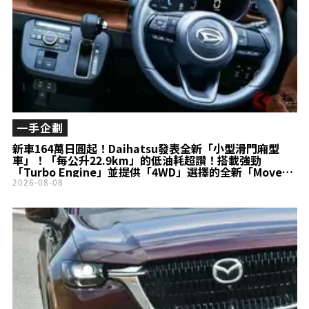
一手企劃
新車164萬日圓起！Daihatsu發表全新「小型滑門廂型
車」！「每公升22.9km」的低油耗超讚！搭載強勁
「Turbo Engine」並提供「4WD」選擇的全新「Move
Canbus」登場！
2026-08-08