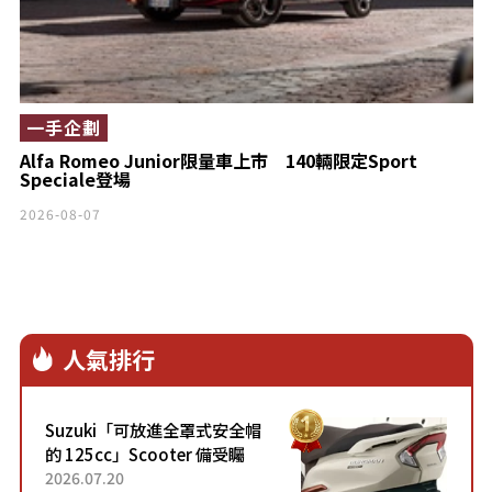
一手企劃
Alfa Romeo Junior限量車上市 140輛限定Sport
Speciale登場
2026-08-07
人氣排行
Suzuki「可放進全罩式安全帽
的 125cc」Scooter 備受矚
目！採用全新流線設計與各項
2026.07.20