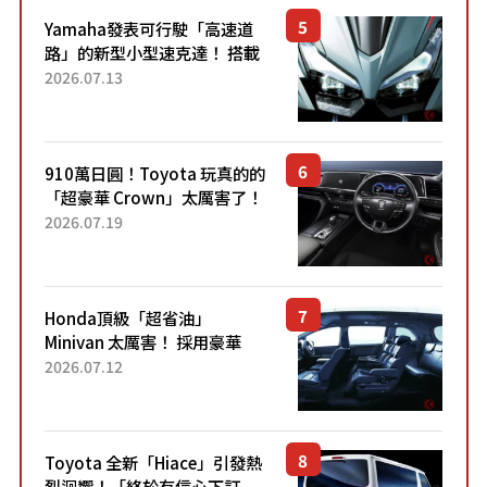
Yamaha發表可行駛「高速道
路」的新型小型速克達！ 搭載
能享受超強勁「渦輪感」的動
2026.07.13
力系統！ 採用與高階「Super
Sport」車款相同的...
910萬日圓！Toyota 玩真的的
「超豪華 Crown」太厲害了！
採用由「匠人技藝」打造的
2026.07.19
「專屬車色」與運動化「底盤
設定」！還配備專屬豪華...
Honda頂級「超省油」
Minivan 太厲害！ 採用豪華
「真皮座椅」與專屬「黑色內
2026.07.12
裝」！ 每公升可跑約20公里，
兼具優異節能表現與舒適
「三...
Toyota 全新「Hiace」引發熱
烈迴響！「終於有信心下訂