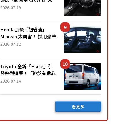
厲害了！採用由「匠人技
2026.07.19
藝」打造的「專屬車色」與
運動化「底盤設定」！還配
備專屬豪華...
Honda頂級「超省油」
Minivan 太厲害！ 採用豪華
「真皮座椅」與專屬「黑色
2026.07.12
內裝」！ 每公升可跑約20
公里，兼具優異節能表現與
舒適「三...
Toyota 全新「Hiace」引
發熱烈迴響！「終於有信心
下訂了！」「哪個等級交車
2026.07.14
最快？」討論不斷！但下訂
後竟然還要等「超過半年」
才能交車？...
看更多