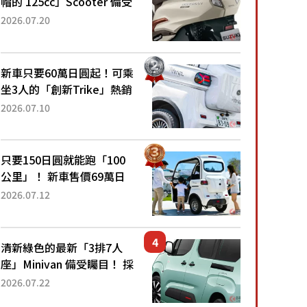
帽的 125cc」Scooter 備受
矚目！採用全新流線設計與
2026.07.20
各項升級，騎乘更加舒適！
已陸續開始出口的新款
「B...
新車只要60萬日圓起！可乘
坐3人的「創新Trike」熱銷
大賣成為人氣車款！「養車
2026.07.10
成本真的超便宜！」「150
日圓就能跑100公里」「小
朋友坐得...
只要150日圓就能跑「100
公里」！ 新車售價69萬日
圓的「3人座」Trike大受歡
2026.07.12
迎！ 順應時代需求，究竟
為何能迅速熱賣？
清新綠色的最新「3排7人
座」Minivan 備受矚目！ 採
用全長4.7公尺剛剛好的車
2026.07.22
身尺寸與「滑門」設計！