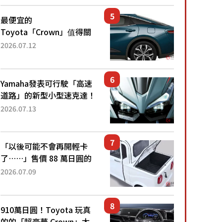
還推出467萬元日圓起的5
人座版...
最便宜的
Toyota「Crown」值得關
注！ 搭載4WD、每公升
2026.07.12
22.4公里低油耗表現超亮
眼！ 配備豐富、超越售價
水準，堪稱高CP值代表的
Yamaha發表可行駛「高速
「...
道路」的新型小型速克達！
搭載能享受超強勁「渦輪
2026.07.13
感」的動力系統！ 採用與
高階「Super Sport」車款
相同的...
「以後可能不會再開輕卡
了……」售價 88 萬日圓的
「超迷你輕型貨車」引發兩
2026.07.09
極評價！「150 日圓就能跑
100 公里！」「免驗車真的
太棒了！...
910萬日圓！Toyota 玩真
的的「超豪華 Crown」太