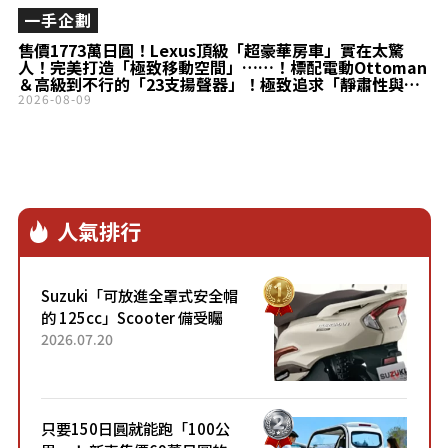
一手企劃
售價1773萬日圓！Lexus頂級「超豪華房車」實在太驚
人！完美打造「極致移動空間」……！標配電動Ottoman
＆高級到不行的「23支揚聲器」！極致追求「靜肅性與乘
坐舒適性」的頂級「LS500h EXECUTIVE」備受矚目！
2026-08-09
人氣排行
Suzuki「可放進全罩式安全帽
的 125cc」Scooter 備受矚
目！採用全新流線設計與各項
2026.07.20
升級，騎乘更加舒適！已陸續
開始出口的新款「B...
只要150日圓就能跑「100公