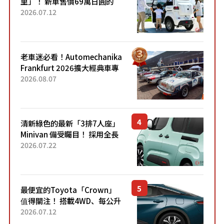
里」！ 新車售價69萬日圓的
「3人座」Trike大受歡迎！ 順
2026.07.12
應時代需求，究竟為何能迅速
熱賣？
老車迷必看！Automechanika
Frankfurt 2026擴大經典車專
區 1954年珍稀古董車現場修復
2026.08.07
清新綠色的最新「3排7人座」
Minivan 備受矚目！ 採用全長
4.7公尺剛剛好的車身尺寸與
2026.07.22
「滑門」設計！ 還推出467萬
元日圓起的5人座版...
最便宜的Toyota「Crown」
值得關注！ 搭載4WD、每公升
22.4公里低油耗表現超亮眼！
2026.07.12
配備豐富、超越售價水準，堪