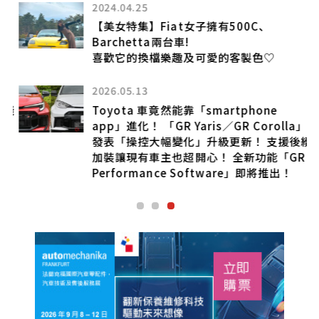
2024.04.25
【美女特集】Fiat女子擁有500C、
能
Barchetta兩台車!
喜歡它的換檔樂趣及可愛的客製色♡
2026.05.13
錢
Toyota 車竟然能靠「smartphone
app」進化！ 「GR Yaris／GR Corolla」
發表「操控大幅變化」升級更新！ 支援後續
加裝讓現有車主也超開心！ 全新功能「GR
Performance Software」即將推出！