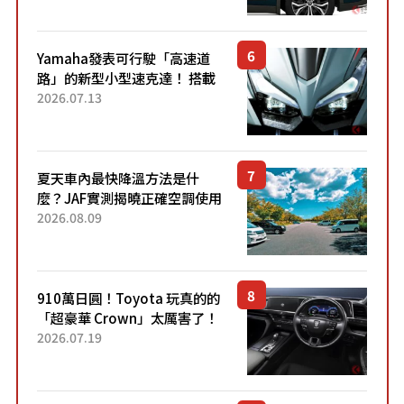
稱高CP值代表的「...
Yamaha發表可行駛「高速道
路」的新型小型速克達！ 搭載
能享受超強勁「渦輪感」的動
2026.07.13
力系統！ 採用與高階「Super
Sport」車款相同的...
夏天車內最快降溫方法是什
麼？JAF實測揭曉正確空調使用
方式
2026.08.09
910萬日圓！Toyota 玩真的的
「超豪華 Crown」太厲害了！
採用由「匠人技藝」打造的
2026.07.19
「專屬車色」與運動化「底盤
設定」！還配備專屬豪華...