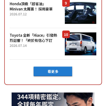
Honda頂級「超省油」
Minivan 太厲害！ 採用豪華
「真皮座椅」與專屬「黑色內
2026.07.12
裝」！ 每公升可跑約20公里，
兼具優異節能表現與舒適
「三...
Toyota 全新「Hiace」引發熱
烈迴響！「終於有信心下訂
了！」「哪個等級交車最
2026.07.14
快？」討論不斷！但下訂後竟
然還要等「超過半年」才能交
車？...
看更多