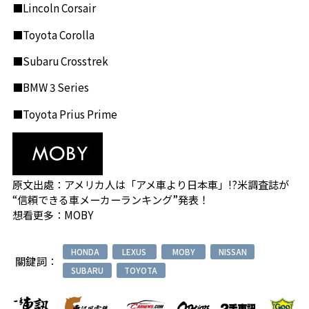
■Lincoln Corsair
■Toyota Corolla
■Subaru Crosstrek
■BMW 3 Series
■Toyota Prius Prime
原文出處：
アメリカ人は「アメ車より日本車」!?米調査誌が
“信頼できる車メーカーランキング”発表！
想看更多：
MOBY
HONDA
LEXUS
MOBY
NISSAN
關鍵詞：
SUBARU
TOYOTA