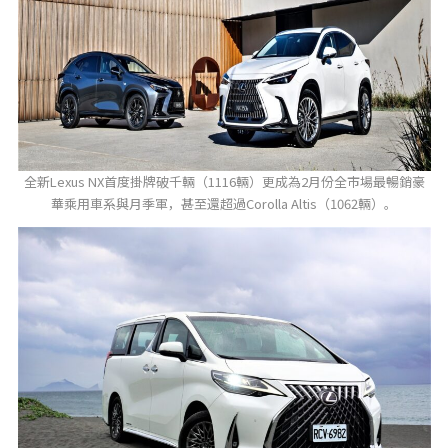
全新Lexus NX首度掛牌破千輛（1116輛）更成為2月份全市場最暢銷豪
華乘用車系與月季軍，甚至還超過Corolla Altis（1062輛）。