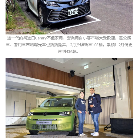
這一代的純進口Camry不但家用、營業用自小客市場大受歡迎，連公務
車、警用車市場曝光率也頻頻提昇，2月掛牌新車103輛，累積1-2月份更
達到436輛。