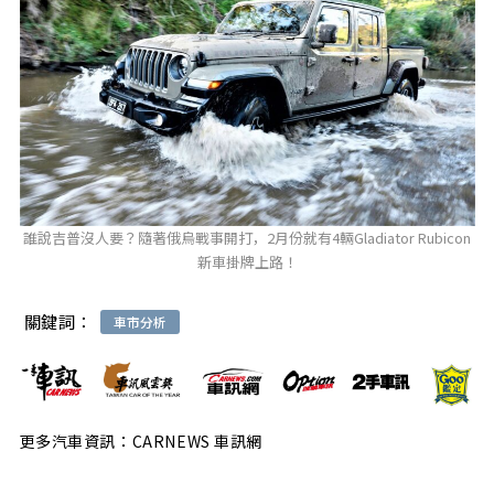
誰說吉普沒人要？隨著俄烏戰事開打，2月份就有4輛Gladiator Rubicon
新車掛牌上路！
關鍵詞：
車市分析
更多汽車資訊：CARNEWS 車訊網