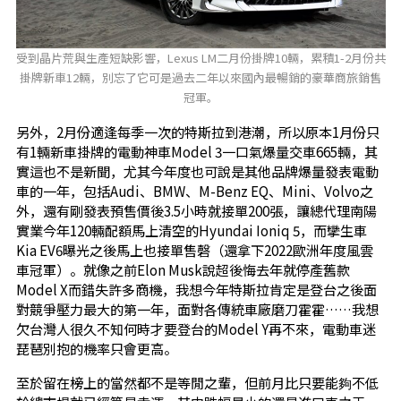
受到晶片荒與生產短缺影響，Lexus LM二月份掛牌10輛，累積1-2月份共
掛牌新車12輛，別忘了它可是過去二年以來國內最暢銷的豪華商旅銷售
冠軍。
另外，2月份適逢每季一次的特斯拉到港潮，所以原本1月份只
有1輛新車掛牌的電動神車Model 3一口氣爆量交車665輛，其
實這也不是新聞，尤其今年度也可說是其他品牌爆量發表電動
車的一年，包括Audi、BMW、M-Benz EQ、Mini、Volvo之
外，還有剛發表預售價後3.5小時就接單200張，讓總代理南陽
實業今年120輛配額馬上清空的Hyundai Ioniq 5，而攣生車
Kia EV6曝光之後馬上也接單售磬（還拿下2022歐洲年度風雲
車冠軍）。就像之前Elon Musk說超後悔去年就停產舊款
Model X而錯失許多商機，我想今年特斯拉肯定是登台之後面
對競爭壓力最大的第一年，面對各傳統車廠磨刀霍霍……我想
欠台灣人很久不知何時才要登台的Model Y再不來，電動車迷
琵琶別抱的機率只會更高。
至於留在榜上的當然都不是等閒之輩，但前月比只要能夠不低