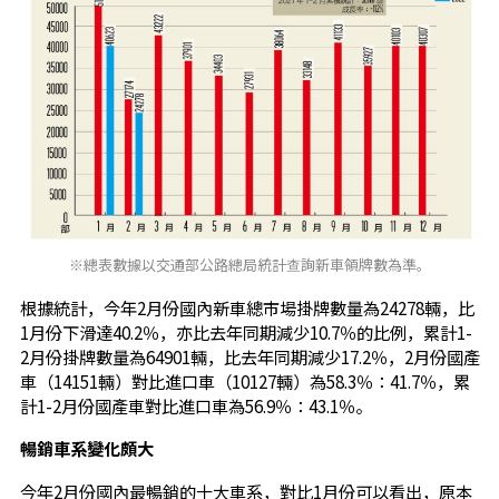
※總表數據以交通部公路總局統計查詢新車領牌數為準。
根據統計，今年2月份國內新車總市場掛牌數量為24278輛，比
1月份下滑達40.2％，亦比去年同期減少10.7％的比例，累計1-
2月份掛牌數量為64901輛，比去年同期減少17.2％，2月份國產
車（14151輛）對比進口車（10127輛）為58.3％：41.7％，累
計1-2月份國產車對比進口車為56.9％：43.1％。
暢銷車系變化頗大
今年2月份國內最暢銷的十大車系，對比1月份可以看出，原本