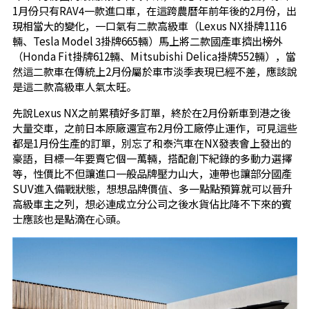
1月份只有RAV4一款進口車，在這跨農曆年前年後的2月份，出
現相當大的變化，一口氣有二款高級車（Lexus NX掛牌1116
輛、Tesla Model 3掛牌665輛）馬上將二款國產車擠出榜外
（Honda Fit掛牌612輛、Mitsubishi Delica掛牌552輛），當
然這二款車在傳統上2月份屬於車市淡季表現已經不差，應該說
是這二款高級車人氣太旺。
先說Lexus NX之前累積好多訂單，終於在2月份新車到港之後
大量交車，之前日本原廠還宣布2月份工廠停止運作，可見這些
都是1月份生產的訂單，別忘了和泰汽車在NX發表會上發出的
豪語，目標一年要賣它個一萬輛，搭配創下紀錄的多動力選擇
等，性價比不但讓進口一般品牌壓力山大，連帶也讓部分國產
SUV進入備戰狀態，想想品牌價值、多一點點預算就可以晉升
高級車主之列，想必連成立分公司之後水貨佔比降不下來的賓
士應該也是點滴在心頭。