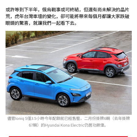
或許等到下半年，俄烏戰事或可終結，但還有尚未解決的晶片
荒，虎年台灣車壇的變化，卻可能將帶來每個月都讓大家跌破
眼鏡的驚喜，就讓我們一起看下去。
儘管Ioniq 5僅3.5小時今年配額就已經售罄，二月份掛牌6輛（去年掛牌
67輛）的Hyundai Kona Electric仍居功厥偉。