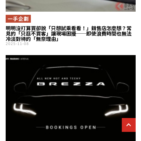
一手企劃
明明沒打算買卻說「只想試乘看看！」銷售店怎麼想？常
見的「只逛不買客」讓現場困擾──即使浪費時間也無法
冷淡對待的「無奈理由」
2025-11-08