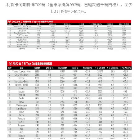
利貨卡同期掛牌709輛（全車系掛牌992輛，已經跌破千輛門檻），至少
比1月份短少40.2％。