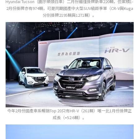
Hyundai Tucson（圖示領頭白車）二月份雖僅掛牌新車220輛，但累積1-
2月份掛牌亦有974輛，可是同期國產中大型SUV級距季軍（CR-V與Kuga
分別掛牌2195輛與1271輛）。
今年2月份國產車系暢銷Top 20只有HR-V（261輛）唯一比1月份掛牌正
成長（+52.6輛）。