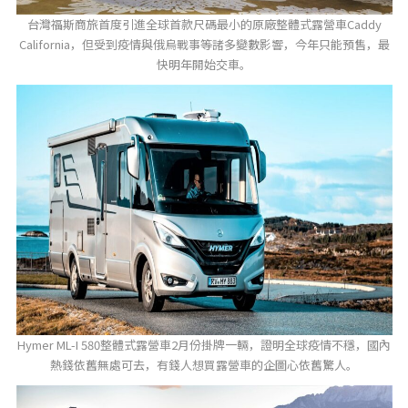
台灣福斯商旅首度引進全球首款尺碼最小的原廠整體式露營車Caddy
California，但受到疫情與俄烏戰事等諸多變數影響，今年只能預售，最
快明年開始交車。
Hymer ML-I 580整體式露營車2月份掛牌一輛，證明全球疫情不穩，國內
熱錢依舊無處可去，有錢人想買露營車的企圖心依舊驚人。