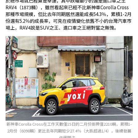
於總市場就已經算是幸運，其中跌幅最小的還是進口車之王
RAV4（1873輛），雖然看起來已經不比新神車Corolla Cross
那種市場規模，但比去年同期居然還能成長54.3％，累積1-2月
份還有5.2％的成長率，可見在疫情變化依舊不小的台灣汽車市
場上，RAV4說是SUV之王、進口車之王絕對當之無愧。
新神車Corolla Cross在工作天數僅15日的二月份掛牌僅2210輛，累積1-
2月份（6098輛）更比去年同期短少27.4％（大跌超過1/4），後續發展
值得關注。