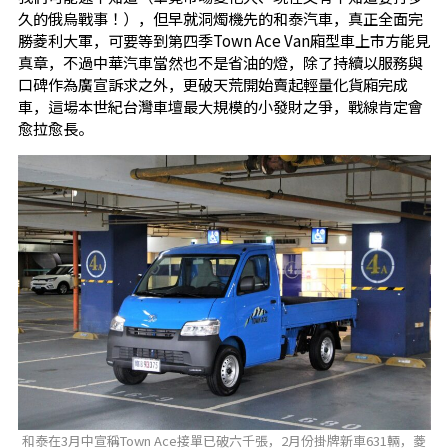
久的俄烏戰事！），但早就洞燭機先的和泰汽車，真正全面完
勝菱利大軍，可要等到第四季Town Ace Van廂型車上市方能見
真章，不過中華汽車當然也不是省油的燈，除了持續以服務與
口碑作為廣宣訴求之外，更破天荒開始賣起輕量化貨廂完成
車，這場本世紀台灣車壇最大規模的小發財之爭，戰線肯定會
愈拉愈長。
和泰在3月中宣稱Town Ace接單已破六千張，2月份掛牌新車631輛，菱