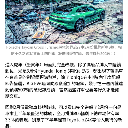
Porsche Taycan Cross Turismo純電跨界旅行車2月份掛牌新車9輛，相
信不久之後就會追上四門車（同期掛牌57輛、去年掛牌800輛！）
進入虎年（壬寅年）局面則完全改觀，除了高級品牌大軍陸續
到位，光是3月份Hyundai Ioniq 5與Kia EV6，都出現了韓系車
在台首見的創紀錄預購熱潮，除了Ioniq 5在4小時內年度配額
即告售罄，Kia EV6連同向原廠追加的配額，幾乎在一週內就達
到預購500輛的破紀錄成績，當然這些訂單也要等好久才能如
期交車。
回到2月份電動車掛牌數據，可以看出完全逆轉了2月份一向是
車市上半年最低迷的傳統，全月掛牌806輛創下總市場佔有率
3.3％的表現，別忘了下半年還有Toyota bZ4X等令人期待的新
品。