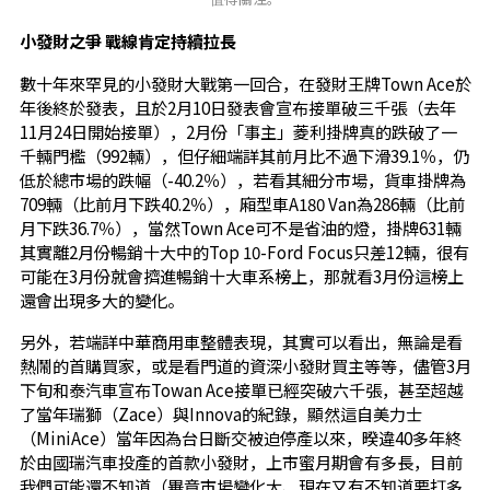
小發財之爭 戰線肯定持續拉長
數十年來罕見的小發財大戰第一回合，在發財王牌Town Ace於
年後終於發表，且於2月10日發表會宣布接單破三千張（去年
11月24日開始接單），2月份「事主」菱利掛牌真的跌破了一
千輛門檻（992輛），但仔細端詳其前月比不過下滑39.1％，仍
低於總市場的跌幅（-40.2％），若看其細分市場，貨車掛牌為
709輛（比前月下跌40.2％），廂型車A180 Van為286輛（比前
月下跌36.7％），當然Town Ace可不是省油的燈，掛牌631輛
其實離2月份暢銷十大中的Top 10-Ford Focus只差12輛，很有
可能在3月份就會擠進暢銷十大車系榜上，那就看3月份這榜上
還會出現多大的變化。
另外，若端詳中華商用車整體表現，其實可以看出，無論是看
熱鬧的首購買家，或是看門道的資深小發財買主等等，儘管3月
下旬和泰汽車宣布Towan Ace接單已經突破六千張，甚至超越
了當年瑞獅（Zace）與Innova的紀錄，顯然這自美力士
（MiniAce）當年因為台日斷交被迫停產以來，暌違40多年終
於由國瑞汽車投產的首款小發財，上市蜜月期會有多長，目前
我們可能還不知道（畢竟市場變化大、現在又有不知道要打多