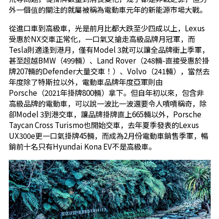
外一個值的關注的就屬被稱為電動車元年的新能源市場大戰。
從進口車到高級車，光是前月比都大跌至少四成以上，Lexus
受惠於NX交車正常化，一口氣又搶走高級品牌月冠軍，而
Tesla則適逢到港月，僅有Model 3就可以讓全品牌衝上季軍，
甚至超越BMW（499輛）、Land Rover（248輛-直接受惠於掛
牌207輛的Defender大量交車！）、Volvo（241輛），當然去
年度除了特斯拉以外，電動車品牌年度亞軍則由
Porsche（2021年掛牌800輛）拿下。但自年初以來，包含非
高級品牌的電動車，可以說一波比一波還要令人嘖嘖稱奇，除
卻Model 3到港交車，讓品牌掛牌直上665輛以外，Porsche
Taycan Cross Turismo也開始交車，去年夏季發表的Lexus
UX300e更一口氣掛牌45輛，而成為2月份電動車銷售季軍，暢
銷前十名只有Hyundai Kona EV不是高級車。