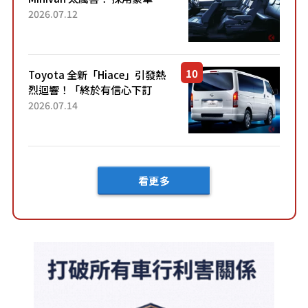
「真皮座椅」與專屬「黑色內
2026.07.12
裝」！ 每公升可跑約20公里，
兼具優異節能表現與舒適
「三...
Toyota 全新「Hiace」引發熱
烈迴響！「終於有信心下訂
了！」「哪個等級交車最
2026.07.14
快？」討論不斷！但下訂後竟
然還要等「超過半年」才能交
車？...
看更多