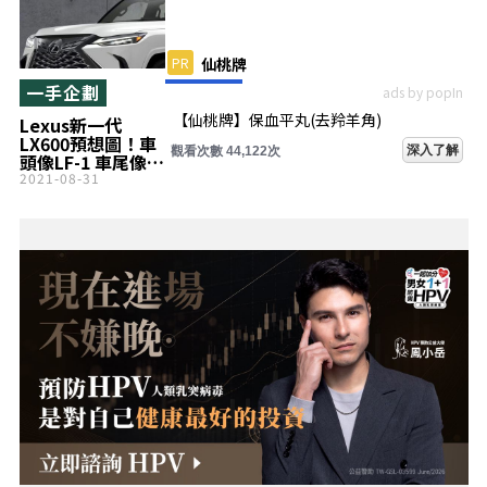
PR
仙桃牌
一手企劃
ads by popIn
【仙桃牌】保血平丸(去羚羊角)
Lexus新一代
LX600預想圖！車
深入了解
觀看次數 44,122次
頭像LF-1 車尾像
NX
2021-08-31