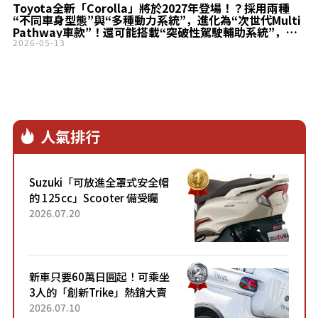
Toyota全新「Corolla」將於2027年登場！？採用兩種
“不同車身型態”與“多種動力系統”，進化為“次世代Multi
Pathway車款”！還可能搭載“突破性駕駛輔助系統”，成
為“全新世界標準車”！？
2026-05-13
人氣排行
Suzuki「可放進全罩式安全帽
的 125cc」Scooter 備受矚
目！採用全新流線設計與各項
2026.07.20
升級，騎乘更加舒適！已陸續
開始出口的新款「B...
新車只要60萬日圓起！可乘坐
3人的「創新Trike」熱銷大賣
成為人氣車款！「養車成本真
2026.07.10