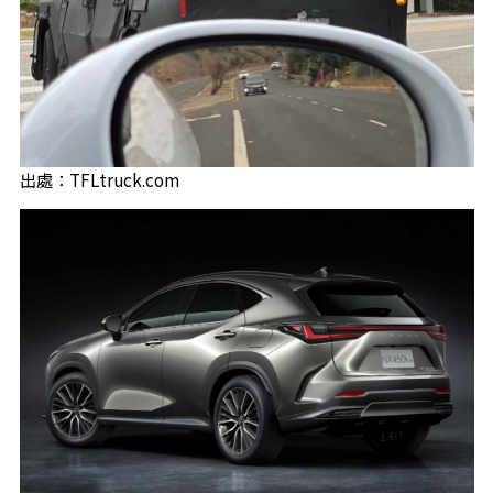
出處：TFLtruck.com