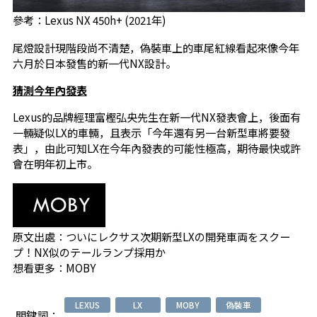
參考：Lexus NX 450h+ (2021年)
尾燈設計現階段尚不清楚，偽裝車上的車尾紅線看起來像今年
六月於日本發售的新一代NX設計。
猜測今年內發表
Lexus的品牌經理富樫弘央先生在新一代NX發表會上，後面有
一輛疑似LX的車輛，且表示「今年還有另一台新型車將要發
表」，由此可知LX在今年內發表的可能性極高，期待最快或許
會在明年初上市。
原文出處：
ついにレクサス次期新型LXの開発車両をスクー
プ！NX似のテールランプ採用か
想看更多：
MOBY
LEXUS
LX
MOBY
偽裝車
關鍵詞：