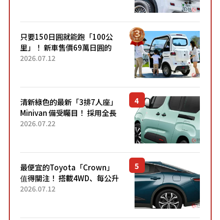
的超便宜！」「150日圓就能
跑100公里」「小朋友坐得...
只要150日圓就能跑「100公
里」！ 新車售價69萬日圓的
「3人座」Trike大受歡迎！ 順
2026.07.12
應時代需求，究竟為何能迅速
熱賣？
清新綠色的最新「3排7人座」
Minivan 備受矚目！ 採用全長
4.7公尺剛剛好的車身尺寸與
2026.07.22
「滑門」設計！ 還推出467萬
元日圓起的5人座版...
最便宜的Toyota「Crown」
值得關注！ 搭載4WD、每公升
22.4公里低油耗表現超亮眼！
2026.07.12
配備豐富、超越售價水準，堪
稱高CP值代表的「...