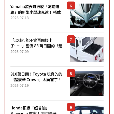
Yamaha發表可行駛「高速道
路」的新型小型速克達！ 搭載
能享受超強勁「渦輪感」的動
2026.07.13
力系統！ 採用與高階「Super
Sport」車款相同的...
「以後可能不會再開輕卡
了……」售價 88 萬日圓的「超
迷你輕型貨車」引發兩極評
2026.07.09
價！「150 日圓就能跑 100 公
里！」「免驗車真的太棒
了！...
910萬日圓！Toyota 玩真的的
「超豪華 Crown」太厲害了！
採用由「匠人技藝」打造的
2026.07.19
「專屬車色」與運動化「底盤
設定」！還配備專屬豪華...
Honda頂級「超省油」
Minivan 太厲害！ 採用豪華