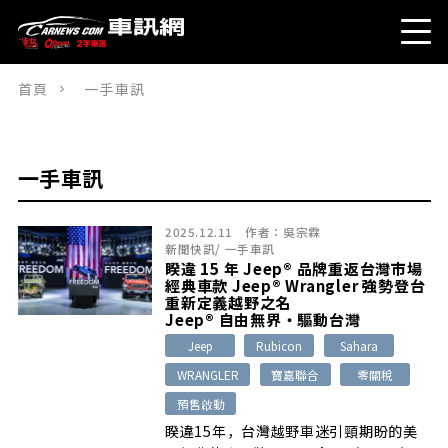
首頁
一手車訊
一手車訊
2025.12.11
作者：
吳宗霖
新聞快訊
/
一手車訊
睽違 15 年 Jeep® 品牌重返台灣市場
經典車款 Jeep® Wrangler 強勢登台
重新定義越野之名
Jeep® 自由無界・驅動台灣
Jeep
Rubicon
Sahara
WRANGLER
寶嘉聯合
零關稅
預售啟動
睽違15年，台灣越野車迷引頸期盼的美