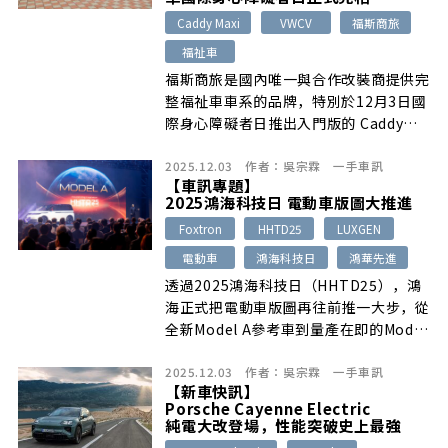
5+2七人座能力的Peugeot 5008和
Caddy Maxi
VWCV
福斯商旅
Skoda Kodiaq等，讓有意入主此級距的
福祉車
消費者能夠充分掌握最新市場趨勢，並從
福斯商旅是國內唯一與合作改裝商提供完
中選擇出最適合自己的最佳座駕！
整福祉車車系的品牌，特別於12月3日國
際身心障礙者日推出入門版的 Caddy
Maxi EasyLife福祉車，分別由四家原廠
2025.12.03
作者：
吳宗霖
一手車訊
認證特優改裝商提供不同特色的輔具套
【車訊專題】
件，含改裝套件上市期間優惠價146.5萬
2025鴻海科技日 電動車版圖大推進
元起。期望透過更具競爭力的入手價格，
Foxtron
HHTD25
LUXGEN
提供給有載運輪椅乘客的消費者、專業車
隊或長照機構等，能夠以更親民的預算入
電動車
鴻海科技日
鴻華先進
手高品質的德系福祉車，進一步讓無障礙
透過2025鴻海科技日（HHTD25），鴻
移動的願景在日常生活中真正落實。
海正式把電動車版圖再往前推一大步，從
全新Model A參考車到量產在即的Model
B–「Foxtron Bria」，再到鎖定全球市
2025.12.03
作者：
吳宗霖
一手車訊
場的Model C、Model D，四款車各自扮
【新車快訊】
演不同戰略角色，也透露出未來台灣與海
Porsche Cayenne Electric
外市場的產品佈局方向。
純電大改登場，性能突破史上最強