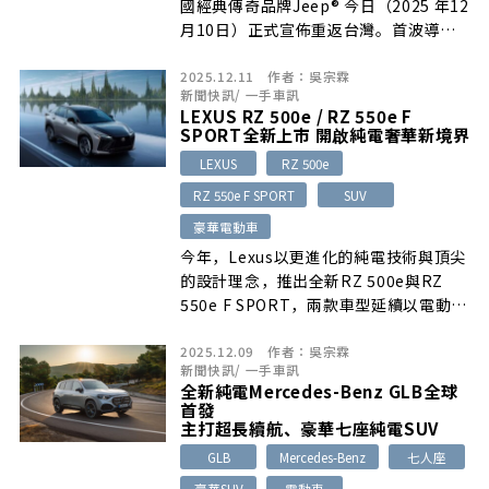
國經典傳奇品牌Jeep® 今日（2025 年12
月10日）正式宣佈重返台灣。首波導入
Wrangler車款，分別為 Sahara 與
2025.12.11
作者：
吳宗霖
Rubicon兩種等級。並在「美國進口關
新聞快訊
/
一手車訊
稅假設為 0%」之前提下，訂出209.8萬
LEXUS RZ 500e / RZ 550e F
及239.8萬元預售價。
SPORT全新上市 開啟純電奢華新境界
LEXUS
RZ 500e
RZ 550e F SPORT
SUV
豪華電動車
今年，Lexus以更進化的純電技術與頂尖
的設計理念，推出全新RZ 500e與RZ
550e F SPORT，兩款車型延續以電動車
專屬e-TNGA平台與高效動力系統為基
2025.12.09
作者：
吳宗霖
礎，帶來更充沛的動能輸出、更敏捷的操
新聞快訊
/
一手車訊
控回饋與更靜謐奢華的座艙體驗，開創
全新純電Mercedes-Benz GLB全球
Lexus在豪華純電SUV領域的全新境界。
首發
主打超長續航、豪華七座純電SUV
GLB
Mercedes-Benz
七人座
豪華SUV
電動車