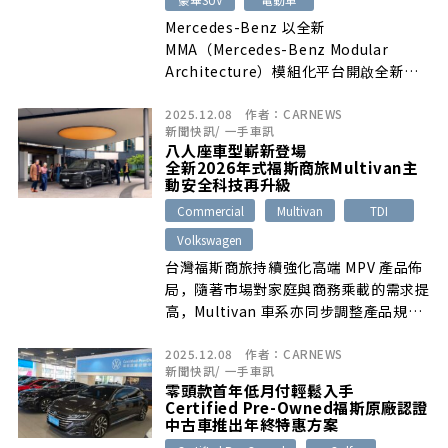
Mercedes-Benz 以全新
MMA（Mercedes-Benz Modular
Architecture）模組化平台開啟全新世
代純電車款策略，再度推出平台家族第二
2025.12.08
作者：
CARNEWS
款車系 ── The all-new GLB全球首
新聞快訊
/
一手車訊
發。The all-new GLB以「a versatile
八人座車型嶄新登場
everyday hero」為核心理念，全新
全新2026年式福斯商旅Multivan主
GLB 主打日常通勤、家庭出遊及週末探
動安全科技再升級
索三大生活場景，完整詮釋 Mercedes-
Commercial
Multivan
TDI
Benz 新世代豪華 SUV 的市場定位。
Volkswagen
台灣福斯商旅持續強化高端 MPV 產品佈
局，隨著市場對家庭與商務乘載的需求提
高，Multivan 車系亦同步調整產品規
格，全新26年式 Multivan TDI 正式導入
2025.12.08
作者：
CARNEWS
8人座（2-3-3座位配置），以全新座艙
新聞快訊
/
一手車訊
規格取代過往TDI車型 7 人座設定；
零頭款首年低月付輕鬆入手
Multivan Life及Style車型維持7人座配
Certified Pre-Owned福斯原廠認證
置，並更新對座模式選配規格，此外
中古車推出年終特惠方案
Multivan全車系的主動安全科技配備同