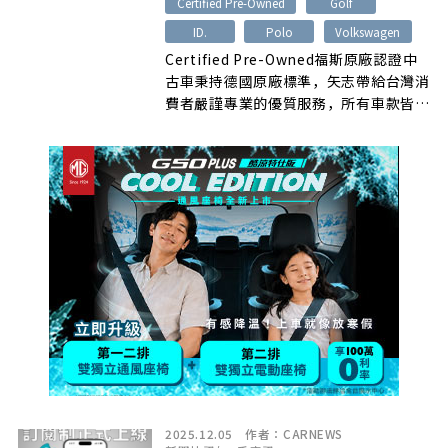
Certified Pre-Owned
Golf
步進化，打造創新實用的7人及8人座
ID.
Polo
Volkswagen
MPV。
Certified Pre-Owned福斯原廠認證中
古車秉持德國原廠標準，矢志帶給台灣消
費者嚴謹專業的優質服務，所有車款皆經
133 項全面車況認證仔細篩選審核，公開
透明刊載於官方網站，選購可靠又便利，
此外，8大保證讓消費者從購車至售後皆
能享有完善保障，建立值得信賴的中古車
品牌首選。即日起年終特惠熱烈開跑，入
主即享零頭款首年低月付優惠，年底前指
定財務方案再獲5,000元服務禮券，歡迎
前往授權展示中心鑑賞試乘，在新的一年
與可靠的出行夥伴展開耀眼征途。
2025.12.05
作者：
CARNEWS