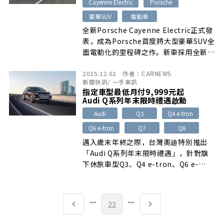
Cayenne Electric
Porsche
豪華SUV
電動車
全新Porsche Cayenne Electric正式發
表，成為Porsche首度將大型豪華SUV全
面電動化的里程碑之作。新車採用全新
113 kWh電池模組與800V高壓系統，續
2025.12.02
作者：
CARNEWS
航力最高達642公里，Turbo車型更擁有
新聞快訊
/
一手車訊
峰值850 kW（1,156 PS）的誇張輸出與
指定車型最低月付9,999元起
2.5秒完成0-100 km/h的加速能力，成
Audi Q系列年末限時禮遇啟動
為保時捷史上最強量產車。
Audi
Q3
Q4 e-tron
Q6 e-tron
Q7
Q8
邁入歲末年終之際，台灣奧迪特別推出
「Audi Q系列年末限時禮遇」，針對旗
下休旅車型Q3、Q4 e-tron、Q6 e-
tron、Q7、Q8推出低頭款、低月付與0
利率等多種購車選擇，協助消費者以更靈
活的方式入主屬意新車。Audi Q系列橫
...
...
22
跨入門豪華、家庭實用到旗艦性能級距，
兼具美學設計、智慧科技與高標準安全防