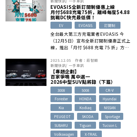
新聞快訊
/
一手車訊
EVOASIS全新訂閱制優惠上線
月付$688充電75折，離峰每度$4.88
挑戰DC快充最低價！
EV
EVOASIS
訂閱制
全台最大第三方充電業者EVOASIS 今
（12月5日）宣布全新訂閱制優惠正式上
線，推出「月付 $688 充電 75 折」方
案，鎖定職業駕駛、營業用車主及每月高
2025.12.05
作者：
莊智顯
用量充電族群，讓常跑通勤、外勤與長途
新聞快訊
/
一手車訊
旅遊的電動車車主，在全台超過 80 座指
【專題企劃】
定 DC 快充站與國道服務區據點，都能以
百家爭鳴 萬中選一
更划算的價格補足電量。
2026中型SUV點將錄（下篇）
3008
5008
CR-V
Forester
HONDA
Hyundai
Kia
Kodiaq
NISSAN
PEUGEOT
SKODA
Sportage
SUBARU
Tiguan
Tucson L
Volkswagen
X-TRAIL