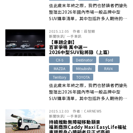
值此歲末年終之際，我們也替讀者們搶先
整理出2026年國內市場一般品牌中型
SUV購車清單，其中包括許多人期待的大
改款Toyota RAV4與Mazda CX-5、日
2025.12.05
作者：
莊智顯
前舉辦媒體預賞會的全新Ford
新聞快訊
/
一手車訊
Territory、跟上最新家族設計風格的小
【專題企劃】
改款Sportage、有望追加e:HEV油電動
百家爭鳴 萬中選一
力的Honda CR-V，以及尺碼稍大但提供
2026中型SUV點將錄（上篇）
5+2七人座能力的Peugeot 5008和
CX-5
Destinator
Ford
Skoda Kodiaq等，讓有意入主此級距的
MAZDA
Mitsubishi
RAV4
消費者能夠充分掌握最新市場趨勢，並從
中選擇出最適合自己的最佳座駕！
Territory
TOYOTA
值此歲末年終之際，我們也替讀者們搶先
整理出2026年國內市場一般品牌中型
SUV購車清單，其中包括許多人期待的大
改款Toyota RAV4與Mazda CX-5、日
2025.12.03
作者：
CARNEWS
前舉辦媒體預賞會的全新Ford
新聞快訊
/
一手車訊
Territory、跟上最新家族設計風格的小
持續推動無障礙移動願景
改款Sportage、有望追加e:HEV油電動
福斯商旅Caddy Maxi EasyLife福祉
力的Honda CR-V，以及尺碼稍大但提供
車國際身心障礙者日正式亮相