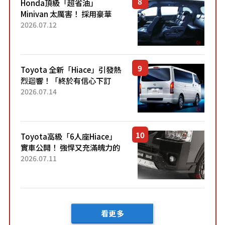
Honda頂級「超省油」
Minivan 太厲害！ 採用豪華
「真皮座椅」與專屬「黑色內
2026.07.12
裝」！ 每公升可跑約20公里，
兼具優異節能表現與舒適
「三...
Toyota 全新「Hiace」引發熱
烈迴響！「終於有信心下訂
了！」「哪個等級交車最
2026.07.14
快？」討論不斷！但下訂後竟
然還要等「超過半年」才能交
車？...
Toyota高級「6人座Hiace」
實車公開！ 強悍又充滿魄力的
「全黑設計」搭配特別「豪華
2026.07.11
內裝」！ Premium打造的「限
定Bruno」由...
看更多