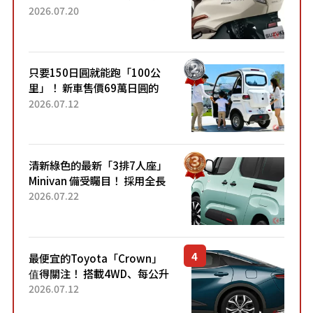
目！採用全新流線設計與各項
2026.07.20
升級，騎乘更加舒適！已陸續
開始出口的新款「B...
只要150日圓就能跑「100公
里」！ 新車售價69萬日圓的
「3人座」Trike大受歡迎！ 順
2026.07.12
應時代需求，究竟為何能迅速
熱賣？
清新綠色的最新「3排7人座」
Minivan 備受矚目！ 採用全長
4.7公尺剛剛好的車身尺寸與
2026.07.22
「滑門」設計！ 還推出467萬
元日圓起的5人座版...
最便宜的Toyota「Crown」
值得關注！ 搭載4WD、每公升
22.4公里低油耗表現超亮眼！
2026.07.12
配備豐富、超越售價水準，堪