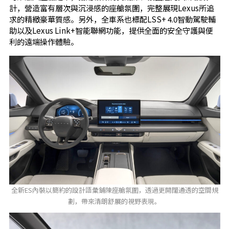
計，營造富有層次與沉浸感的座艙氛圍，完整展現Lexus所追
求的精緻豪華質感。另外，全車系也標配LSS+ 4.0智動駕駛輔
助以及Lexus Link+智能聯網功能，提供全面的安全守護與便
利的遠端操作體驗。
全新ES內裝以簡約的設計語彙鋪陳座艙氛圍，透過更開闊通透的空間規
劃，帶來清朗舒展的視野表現。