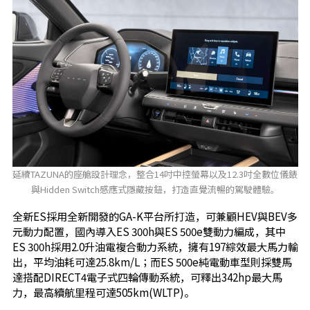
延續TAZUNA的座艙設計理念，整合14吋中控螢幕以及12.3吋全數位儀錶
與Hidden Switch感應式隱藏按鈕，打造直覺流暢的駕駛體驗。
全新ES採用全新開發的GA-K平台所打造，可兼顧HEV與BEV多
元動力配置，國內導入ES 300h與ES 500e雙動力編成，其中
ES 300h採用2.0升油電複合動力系統，擁有197綜效最大馬力輸
出，平均油耗可達25.8km/L；而ES 500e純電動車型則採雙馬
達搭配DIRECT4電子式四輪傳動系統，可釋出342hp最大馬
力，最高續航里程可達505km(WLTP)。