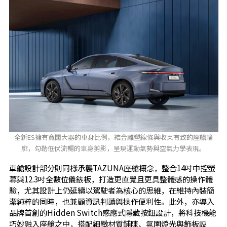
全新ES擁有寬闊大器的車身比例，結合雕塑線條與收束有致的座艙輪
廓，勾勒低伏流暢的車身剪影，呈現運動氣勢與空氣力學表現。
車艙設計部分則同樣承襲TAZUNA座艙概念，整合14吋中控螢
幕與12.3吋全數位儀錶板，打造更直覺且更具整體感的操作體
驗，尤其設計上仍延續以駕駛者為核心的思維，在維持內裝簡
潔純粹的同時，也兼顧資訊判讀與操作便利性。此外，亦導入
品牌首創的Hidden Switch感應式隱藏按鈕設計，將科技機能
巧妙融入座艙之中，搭配細緻材質鋪陳、氛圍燈光與飾板設