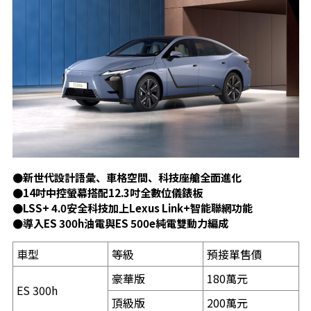
●新世代設計語彙、車格空間、科技座艙全面進化
●14吋中控螢幕搭配12.3吋全數位儀錶板
●LSS+ 4.0安全科技加上Lexus Link+智能聯網功能
●導入ES 300h油電與ES 500e純電雙動力編成
車型
等級
預接單售價
豪華版
180萬元
ES 300h
頂級版
200萬元