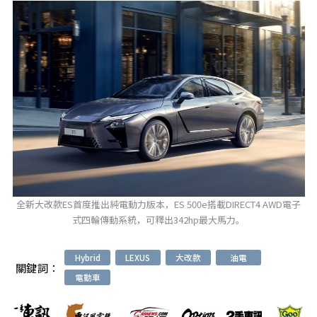
全新大改款ES首度推出純電動力版本，ES 500e搭載DIRECT4 AWD電子
式四輪傳動系統，可釋出342hp最大馬力。
Hybrid
LEXUS
大改款
油電
關鍵詞：
電動車