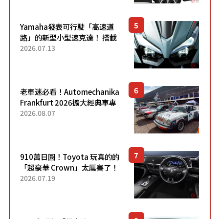
稱高CP值代表的「...
Yamaha發表可行駛「高速道
路」的新型小型速克達！ 搭載
能享受超強勁「渦輪感」的動
2026.07.13
力系統！ 採用與高階「Super
Sport」車款相同的...
老車迷必看！Automechanika
Frankfurt 2026擴大經典車專
區 1954年珍稀古董車現場修復
2026.08.07
910萬日圓！Toyota 玩真的的
「超豪華 Crown」太厲害了！
採用由「匠人技藝」打造的
2026.07.19
「專屬車色」與運動化「底盤
設定」！還配備專屬豪華...