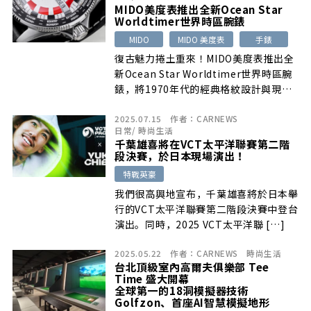
MIDO
美度表推出全新
Ocean Star
Worldtimer
世界時區腕錶
MIDO
MIDO 美度表
手錶
復古魅力捲土重來！MIDO美度表推出全
新Ocean Star Worldtimer世界時區腕
錶，將1970年代的經典格紋設計與現代
製錶工藝完美融合…
2025.07.15
作者：
CARNEWS
日常
/
時尚生活
千葉雄喜將在VCT太平洋聯賽第二階
段決賽，於日本現場演出！
特戰英豪
我們很高興地宣布，千葉雄喜將於日本舉
行的VCT太平洋聯賽第二階段決賽中登台
演出。同時，2025 VCT太平洋聯 […]
2025.05.22
作者：
CARNEWS
時尚生活
台北頂級室內高爾夫俱樂部 Tee
Time 盛大開幕
全球第一的18洞模擬器技術
Golfzon、首座AI智慧模擬地形