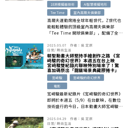
18洞模擬器技術
AI智慧模擬地形
Tee Time
室內高爾夫俱樂部
高爾夫運動席捲全球年輕世代，Z世代也
能輕鬆體驗的頂級室內高爾夫俱樂部
「Tee Time 開球俱樂部」，配備了全球
第一的18 洞模擬器技術 Golfzon、首座
2025.05.07
作者：
吳 定原
AI智慧模擬地形，精準還原真實球場體驗
日常
/
時尚生活
的智慧模擬器，成為全台首家導入模擬地
朝聖動畫大師堅持手繪創作之路 《宮
形改變技術的高規格室內高爾夫場域。
﨑駿的奇幻世界》本週五在台上映
宮﨑駿雙紀錄片聯映特別場來了！驚
喜加碼祭出「龍貓場景典藏膠捲卡」
宮﨑駿
宮﨑駿的奇幻世界
電影
宮﨑駿最新紀錄片《宮﨑駿的奇幻世界》
即將於本週五（5/9）在台獻映，在數位
技術盛行的今日，日本動畫大師宮﨑駿仍
[…]
2025.04.29
作者：
吳 定原
日常
/
時尚生活