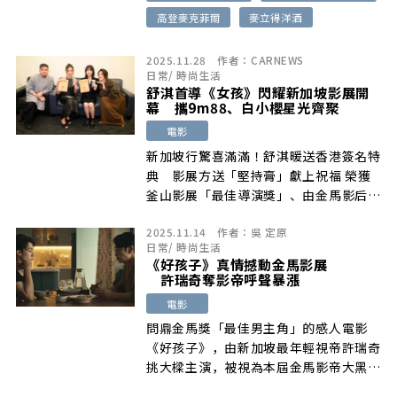
高登麥克菲爾
麥立得洋酒
2025.11.28
作者：
CARNEWS
日常
/
時尚生活
舒淇首導《女孩》閃耀新加坡影展開
幕 攜9m88、白小櫻星光齊聚
電影
新加坡行驚喜滿滿！舒淇暖送香港簽名特
典 影展方送「堅持膏」獻上祝福 榮獲
釜山影展「最佳導演獎」、由金馬影后舒
淇 […]
2025.11.14
作者：
吳 定原
日常
/
時尚生活
《好孩子》真情撼動金馬影展
許瑞奇奪影帝呼聲暴漲
電影
問鼎金馬獎「最佳男主角」的感人電影
《好孩子》，由新加坡最年輕視帝許瑞奇
挑大樑主演，被視為本屆金馬影帝大黑
馬，電 […]