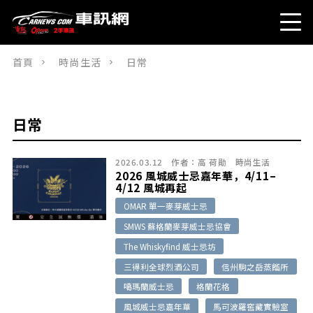
首頁
時尚生活
日常
日常
2026.03.12
作者：
高 荷勛
時尚生活
2026 風城威士忌嘉年華，4/11–
4/12 風城再起
OMAR 單一麥芽威士忌
SMWS 蘇格蘭麥芽威士忌協會
The Whiskyfind 威士忌坊
三得利全球烈酒公司
信州駒之岳蒸餾所
噶瑪蘭威士忌
格蘭花格
風城威士忌嘉年華
馬可波羅窖藏實驗室