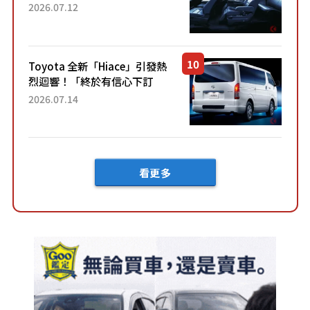
「真皮座椅」與專屬「黑色內
2026.07.12
裝」！ 每公升可跑約20公里，
兼具優異節能表現與舒適
「三...
Toyota 全新「Hiace」引發熱
烈迴響！「終於有信心下訂
了！」「哪個等級交車最
2026.07.14
快？」討論不斷！但下訂後竟
然還要等「超過半年」才能交
車？...
看更多