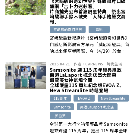
《宮﨑駿的奇幻世界》媒體試片口碑
盛讚「吉卜力迷必看」
片商搶先公布首波限量特典 祭出宮
﨑駿聯手鈴木敏夫「大師手繪原文海
報」
宮﨑駿的奇幻世界
電影
宮﨑駿最新紀錄片《宮﨑駿的奇幻世界》
自威尼斯影展官方單元「威尼斯經典」首
映以來便享譽國際，今（4/29）於台北
[…]
2025.04.21
作者：
CARNEWS
時尚生活
Samsonite 迎 115 周年經典綻放
南港LaLaport 概念店盛大開幕
郭雪芙女神氣場全開
全球限量115 周年紀念版EVOA Z、
New Streamlite 時髦登場
115 周年
EVOA Z
New Streamlite
Samsonite
南港LaLaport 概念店
郭雪芙
全球第一大行李箱領導品牌 Samsonite
迎來輝煌 115 周年，推出 115 周年全球