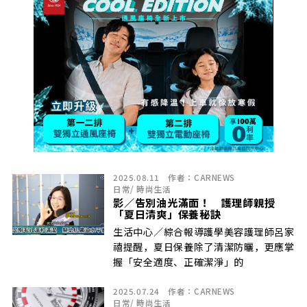
2025.08.11
作者：
CARNEWS
日常
/
時尚生活
影／告別油光滿面！ 護理師親授
「夏日清爽」保養秘訣
生活中心／綜合報導護學美容護理師呂家
禧提醒，夏日保養除了清潔防曬，更應掌
握「安全適度、正確潔淨」的
2025.07.24
作者：
CARNEWS
日常
/
時尚生活