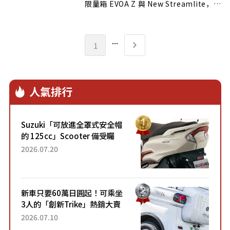
限量箱 EVOA Z 與 New Streamlite，更
宣布南港 LaLaport 盛大開幕
全新概念店，打造嶄新沉浸式購物體驗，
為每位旅行者開啟極致探索之旅，讓每一
...
1
場遠行都成為一段值
得書寫的時尚篇章。
人氣排行
Suzuki「可放進全罩式安全帽
的 125cc」Scooter 備受矚
目！採用全新流線設計與各項
2026.07.20
升級，騎乘更加舒適！已陸續
開始出口的新款「B...
新車只要60萬日圓起！可乘坐
3人的「創新Trike」熱銷大賣
成為人氣車款！「養車成本真
2026.07.10
的超便宜！」「150日圓就能