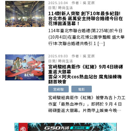
2025.10.04
作者：
吳 定原
日常
/
時尚生活
114對新人齊聚 創下10年最多紀錄!
台北市長 蔣萬安主持聯合婚禮今日在
花博圓滿落幕！
114年臺北市聯合婚禮(第225場)於今日
(10月4日)在臺北花博公園爭豔館 盛大舉
行!本次聯合婚禮共吸引 1 […]
2025.09.03
作者：
吳 定原
日常
/
時尚生活
宮﨑駿經典鉅作《紅豬》9月4日磅礡
重返大銀幕
雲朵×阿夫cos熱血站台 魔鬼操練嗨
翻首映會
宮﨑駿
電影
宮﨑駿經典鉅作《紅豬》被譽為吉卜力工
作室「最熱血神作」，即將於 9 月 4 日
磅礴重返大銀幕。片商甲上娛樂今晚
[…]