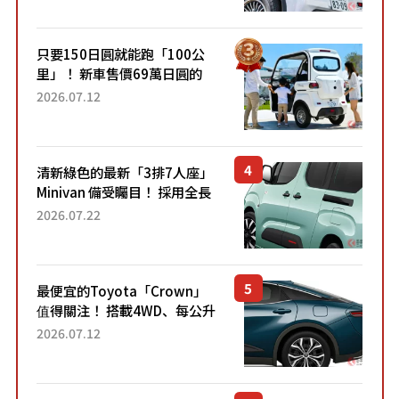
跑100公里」「小朋友坐得...
只要150日圓就能跑「100公
里」！ 新車售價69萬日圓的
「3人座」Trike大受歡迎！ 順
2026.07.12
應時代需求，究竟為何能迅速
熱賣？
清新綠色的最新「3排7人座」
Minivan 備受矚目！ 採用全長
4.7公尺剛剛好的車身尺寸與
2026.07.22
「滑門」設計！ 還推出467萬
元日圓起的5人座版...
最便宜的Toyota「Crown」
值得關注！ 搭載4WD、每公升
22.4公里低油耗表現超亮眼！
2026.07.12
配備豐富、超越售價水準，堪
稱高CP值代表的「...