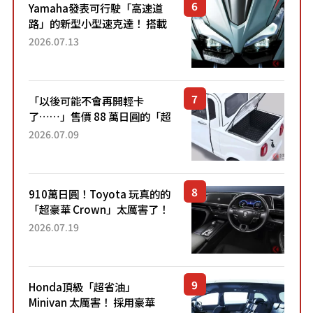
Yamaha發表可行駛「高速道
路」的新型小型速克達！ 搭載
能享受超強勁「渦輪感」的動
2026.07.13
力系統！ 採用與高階「Super
Sport」車款相同的...
「以後可能不會再開輕卡
了……」售價 88 萬日圓的「超
迷你輕型貨車」引發兩極評
2026.07.09
價！「150 日圓就能跑 100 公
里！」「免驗車真的太棒
了！...
910萬日圓！Toyota 玩真的的
「超豪華 Crown」太厲害了！
採用由「匠人技藝」打造的
2026.07.19
「專屬車色」與運動化「底盤
設定」！還配備專屬豪華...
Honda頂級「超省油」
Minivan 太厲害！ 採用豪華