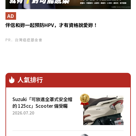
AD
伴侶和妳一起預防HPV，才有資格說愛妳！
PR．台灣癌症基金會
人氣排行
Suzuki「可放進全罩式安全帽
的 125cc」Scooter 備受矚
目！採用全新流線設計與各項
2026.07.20
升級，騎乘更加舒適！已陸續
開始出口的新款「B...