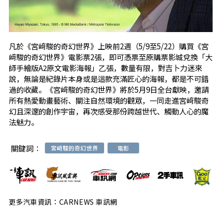
凡於《宮﨑駿的奇幻世界》上映前2週（5/9至5/22）購買《宮
﨑駿的奇幻世界》電影票2張，即可憑票至原購票影城兌換「大
師手繪版A2原文電影海報」乙張，數量有限，對吉卜力迷來
說，無論是紀錄片本身或是這款充滿匠心的海報，都是不可錯
過的收藏。《宮﨑駿的奇幻世界》將於5月9日全台獻映，邀請
所有熱愛動畫藝術、關注自然環境的觀眾，一同走進宮﨑駿奇
幻且深邃的創作宇宙，再次感受那份跨越世代、觸動人心的魔
法魅力。
關鍵詞：
宮﨑駿的奇幻世界
電影
更多汽車資訊：CARNEWS 車訊網