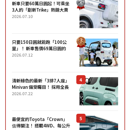
新車只要60萬日圓起！可乘坐
3人的「創新Trike」熱銷大賣
成為人氣車款！「養車成本真
2026.07.10
的超便宜！」「150日圓就能
跑100公里」「小朋友坐得...
只要150日圓就能跑「100公
里」！ 新車售價69萬日圓的
「3人座」Trike大受歡迎！ 順
2026.07.12
應時代需求，究竟為何能迅速
熱賣？
清新綠色的最新「3排7人座」
Minivan 備受矚目！ 採用全長
4.7公尺剛剛好的車身尺寸與
2026.07.22
「滑門」設計！ 還推出467萬
元日圓起的5人座版...
最便宜的Toyota「Crown」
值得關注！ 搭載4WD、每公升