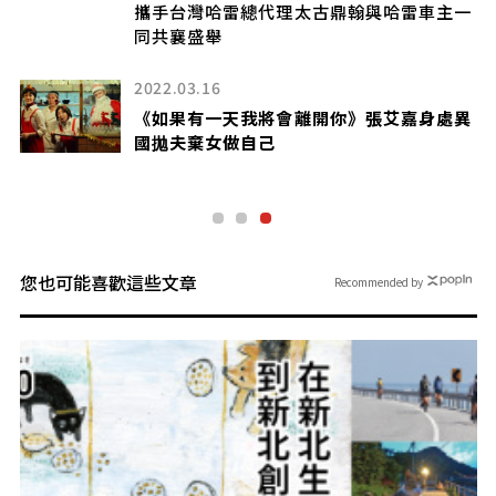
攜手台灣哈雷總代理太古鼎翰與哈雷車主一
同共襄盛舉
2022.03.16
亘
《如果有一天我將會離開你》張艾嘉身處異
國拋夫棄女做自己
您也可能喜歡這些文章
Recommended by