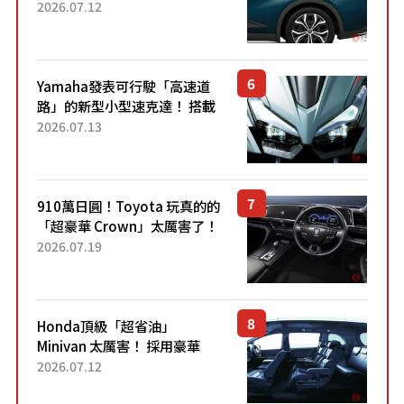
22.4公里低油耗表現超亮眼！
2026.07.12
配備豐富、超越售價水準，堪
稱高CP值代表的「...
Yamaha發表可行駛「高速道
路」的新型小型速克達！ 搭載
能享受超強勁「渦輪感」的動
2026.07.13
力系統！ 採用與高階「Super
Sport」車款相同的...
910萬日圓！Toyota 玩真的的
「超豪華 Crown」太厲害了！
採用由「匠人技藝」打造的
2026.07.19
「專屬車色」與運動化「底盤
設定」！還配備專屬豪華...
Honda頂級「超省油」
Minivan 太厲害！ 採用豪華
「真皮座椅」與專屬「黑色內
2026.07.12
裝」！ 每公升可跑約20公里，