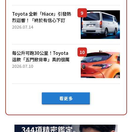
兼具優異節能表現與舒適
「三...
Toyota 全新「Hiace」引發熱
烈迴響！「終於有信心下訂
了！」「哪個等級交車最
2026.07.14
快？」討論不斷！但下訂後竟
然還要等「超過半年」才能交
車？...
每公升可跑30公里！Toyota
這款「五門掀背車」真的很厲
害！ 擁有全長4.3公尺的「剛剛
2026.07.10
好車身尺寸」，配備全面升
級！ 採Hybrid專屬設...
看更多