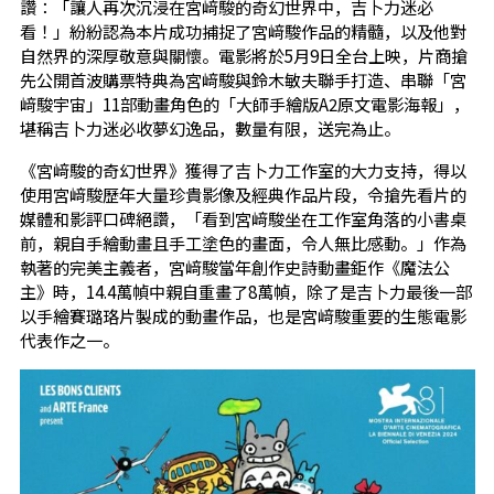
讚：「讓人再次沉浸在宮﨑駿的奇幻世界中，吉卜力迷必
看！」紛紛認為本片成功捕捉了宮﨑駿作品的精髓，以及他對
自然界的深厚敬意與關懷。電影將於5月9日全台上映，片商搶
先公開首波購票特典為宮﨑駿與鈴木敏夫聯手打造、串聯「宮
﨑駿宇宙」11部動畫角色的「大師手繪版A2原文電影海報」，
堪稱吉卜力迷必收夢幻逸品，數量有限，送完為止。
《宮﨑駿的奇幻世界》獲得了吉卜力工作室的大力支持，得以
使用宮﨑駿歷年大量珍貴影像及經典作品片段，令搶先看片的
媒體和影評口碑絕讚，「看到宮﨑駿坐在工作室角落的小書桌
前，親自手繪動畫且手工塗色的畫面，令人無比感動。」作為
執著的完美主義者，宮﨑駿當年創作史詩動畫鉅作《魔法公
主》時，14.4萬幀中親自重畫了8萬幀，除了是吉卜力最後一部
以手繪賽璐珞片製成的動畫作品，也是宮﨑駿重要的生態電影
代表作之一。