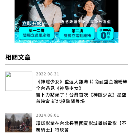
相關文章
2022.08.31
現
《神隱少女》重返大銀幕 片商砸重金讓粉絲
演出
全台遇見《神隱少女》
吉卜力點頭了！台灣首次《神隱少女》星空
首映會 新北投熱鬧登場
2024.08.01
報
環球影業在台北長春國賓影城舉辦電影【不
配
羈騎士】特映會