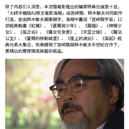
除了內容引人深思，本次隨電影推出的購票特典也誠意十足，
「大師手繪版A2原文電影海報」由宮﨑駿、鈴木敏夫共同創作
打造，並由鈴木敏夫親筆題字，海報中囊括「宮﨑駿宇宙」11
部經典動畫《紅豬》、《蒼鷺與少年》、《龍貓》、《神隱少
女》、《風之谷》、《魔女宅急便》、《天空之城》、《魔法
公主》、《霍爾的移動城堡》、《崖上的波妞》、《風起》經
典元素大集合，完美體現了宮﨑駿與鈴木敏夫半世紀合作下，
累積出的豐厚情感與藝術結晶。