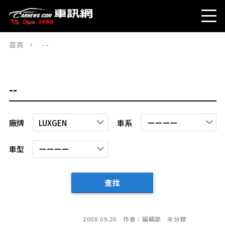
首頁
--
--
廠牌
車系
車型
查找
2008.09.26
作者：
編輯部
未分類