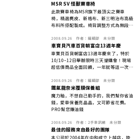
MSR SV 怪獸賽車椅
此款賽車椅為MSR旗下最頂尖之賽車
椅，精選麂皮、新格布、新三明治布高級
布料所搭配製成。椅背調整方式為無段可
調左右旋鈕設計，使車主可輕鬆方便調整
2008.09.26
作者：
編輯部
未分類
到所需要的角度位置。設計方式完全符合
車寶貝汽車百貨朝富店13週年慶
人體工學設計
車寶貝百貨朝富店13週年慶來了，特於
10/10~12日舉辦限時三天搶購會！現場
超低價商品全面回饋，一年就等這一次，
搶便宜趁現在！
2008.09.26
作者：
編輯部
未分類
鐵氟龍奈米覆膜保養組
魔力釉，不想自己動手的，我們幫你省油
錢，愛車保養亮晶晶，又可節省花費。
PRO幫您賺油錢
2008.09.26
作者：
2手車訊網
未分類
最佳的服務來自最好的團隊
本公司於2004年在中和成立上越店，陸