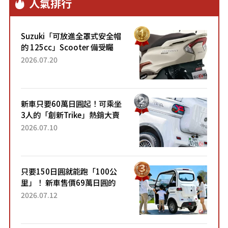
人氣排行
Suzuki「可放進全罩式安全帽
的 125cc」Scooter 備受矚
目！採用全新流線設計與各項
2026.07.20
升級，騎乘更加舒適！已陸續
開始出口的新款「B...
新車只要60萬日圓起！可乘坐
3人的「創新Trike」熱銷大賣
成為人氣車款！「養車成本真
2026.07.10
的超便宜！」「150日圓就能
跑100公里」「小朋友坐得...
只要150日圓就能跑「100公
里」！ 新車售價69萬日圓的
「3人座」Trike大受歡迎！ 順
2026.07.12
應時代需求，究竟為何能迅速
熱賣？