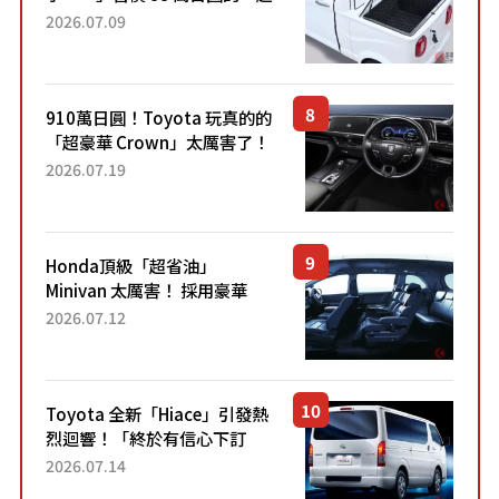
迷你輕型貨車」引發兩極評
2026.07.09
價！「150 日圓就能跑 100 公
里！」「免驗車真的太棒
了！...
910萬日圓！Toyota 玩真的的
「超豪華 Crown」太厲害了！
採用由「匠人技藝」打造的
2026.07.19
「專屬車色」與運動化「底盤
設定」！還配備專屬豪華...
Honda頂級「超省油」
Minivan 太厲害！ 採用豪華
「真皮座椅」與專屬「黑色內
2026.07.12
裝」！ 每公升可跑約20公里，
兼具優異節能表現與舒適
「三...
Toyota 全新「Hiace」引發熱
烈迴響！「終於有信心下訂
了！」「哪個等級交車最
2026.07.14
快？」討論不斷！但下訂後竟