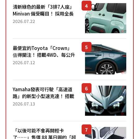
清新綠色的最新「3排7人座」
Minivan 備受矚目！ 採用全長
4.7公尺剛剛好的車身尺寸與
2026.07.22
「滑門」設計！ 還推出467萬
元日圓起的5人座版...
最便宜的Toyota「Crown」
值得關注！ 搭載4WD、每公升
22.4公里低油耗表現超亮眼！
2026.07.12
配備豐富、超越售價水準，堪
稱高CP值代表的「...
Yamaha發表可行駛「高速道
路」的新型小型速克達！ 搭載
能享受超強勁「渦輪感」的動
2026.07.13
力系統！ 採用與高階「Super
Sport」車款相同的...
「以後可能不會再開輕卡
了……」售價 88 萬日圓的「超