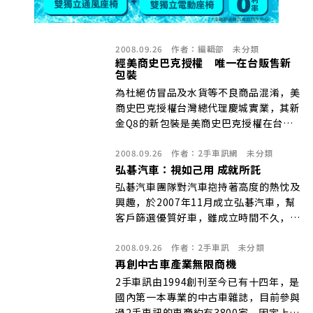
2008.09.26
作者：
編輯部
未分類
經美商史巴克授權 唯一在台販售新
包裝
為杜絕仿冒品及水貨等不良商品混淆，美
商史巴克授權台灣總代理慶城實業，其新
金Q8的新包裝是美商史巴克授權在台灣
的唯一特等式樣罐，請消費者購買時認明
2008.09.26
作者：
2手車訊網
未分類
有台灣總代理慶城實業的中文標示才有保
弘碁汽車：視如己用 成就所託
障。
弘碁汽車團隊對汽車抱持著高度的熱忱及
興趣，於2007年11月成立弘碁汽車，幫
客戶篩選優質好車，雖成立時間不久，但
本身從事中古車業已有7年之久的時間，
2008.09.26
作者：
2手車訊
未分類
且因為我們的專業與用心，成交時獲得的
再創中古車產業無限商機
成就感及顧客的肯定，至今已累積不少消
費者的支持。
2手車訊由1994創刊至今已有十四年，是
國內第一本專業的中古車雜誌，目前參與
過2手車訊的車商約有3800家，固定上刊