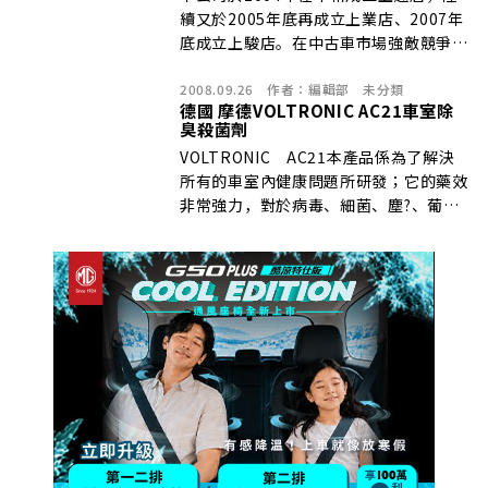
續又於2005年底再成立上業店、2007年
底成立上駿店。在中古車市場強敵競爭
下，本公司能脫穎而出，是因為我們秉持
2008.09.26
作者：
編輯部
未分類
以下的堅持及創新…
德國 摩德VOLTRONIC AC21車室除
臭殺菌劑
VOLTRONIC AC21本產品係為了解決
所有的車室內健康問題所研發；它的藥效
非常強力，對於病毒、細菌、塵?、葡萄
球菌、黴菌有致命效果，可立即將之殺
死，卻對人體無任何副作用。噴霧粒子非
常微小，可滲入被噴灑物的裏層