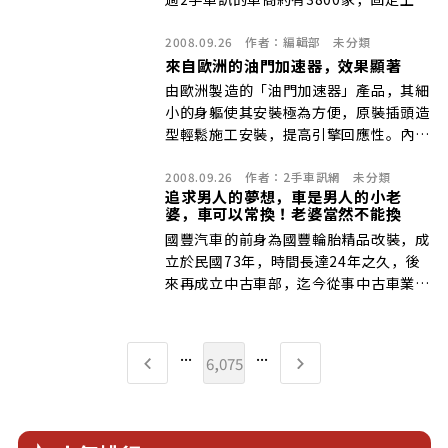
雜誌及網路的車商亦多達2150家，是國
2008.09.26
作者：
編輯部
未分類
內中古車商主流銷售管道，也是全省各汽
來自歐洲的油門加速器，效果顯著
車商行指定的中古車主流刊物！
由歐洲製造的「油門加速器」產品，其細
小的身軀使其安裝極為方便，原裝插頭造
型輕鬆施工安裝，提高引擎回應性。內裏
收有智慧電子整合系統，主要是用於收集
2008.09.26
作者：
2手車訊網
未分類
油門踏板位置換能器訊號，將重新整理後
追求男人的夢想，車是男人的小老
的油門訊號傳往電腦
婆，車可以常換！老婆當然不能換
國豐汽車的前身為國豐輪胎精品改裝，成
立於民國73年，時間長達24年之久，後
來再成立中古車部，迄今從事中古車業也
已有11年了，曾獲92年度94年度 全國優
良車商，負責人曾先生有多年轎、跑車買
賣諮詢經驗A所經手車輛品質及買賣服務
...
...
6,075
絕對值得信賴。