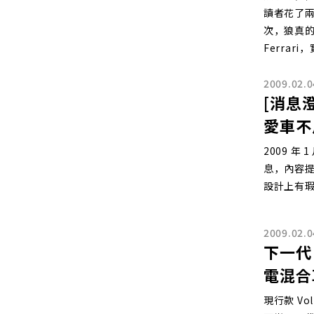
讀者花了
次，狼真的
Ferra
2009.02.0
[消息澄
愛車不
2009 年 
息，內容提
設計上有
2009.02.0
下一代 
電混合
現行款 Vo