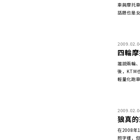
車與摩托
話題也是
2009.02.0
四輪摩托
誰說兩輪、
後，KTM
輕量化跑車
2009.02.0
狼真的來
在2008年
照字樣，