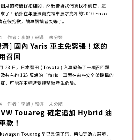
兩個月的時間仔細翻閱，然後告訴我們真找不到它，這
來了！預計在年底法蘭克福車展才亮相的2010 Enzo
ri，實在很抱歉，讓車訊讀者久等了。
4
作者：
李旭 / 報導
未分類
清] 國內 Yaris 車主免緊張！您的
用召回
1 月 28 日，日本豐田 ( Toyota ) 汽車發佈了一項召回訊
及共有約 135 萬輛的「Yaris」車型在前座安全帶機構的
瑕疵，可能在車輛遭受撞擊後產生危險。
4
作者：
李旭 / 報導
未分類
VW Touareg 確定追加 Hybrid 油
車款！
lkswagen Touareg 早已具備了汽、柴油等動力選項，