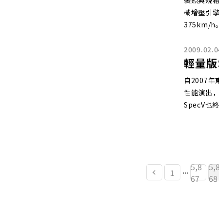
裝照與規格
械增壓引擎
375km/h
2009.02.0
輕量版
自2007
性能演出
SpecV
5,8
5,
...
1
67
68