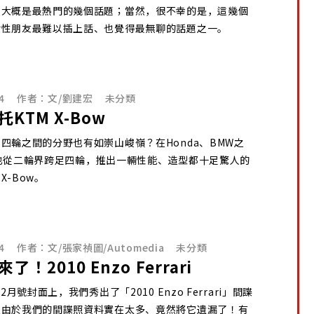
車大概是最熱門的幾個話題；當然，很不幸的是，這幾個
女性朋友最難以插上話、也覺得最無聊的話題之一。
4
作者：
文/劉建宏
未分類
KTM X-Bow
四輪之間的分野也有如崇山峻嶺？在Honda、BMW之
也從二輪界跨足四輪，推出一輛性能、造型都十足驚人的
X-Bow。
4
作者：
文/張家禎圖/Automedia
未分類
了！2010 Enzo Ferrari
12月號封面上，我們秀出了「2010 Enzo Ferrari」間諜
但由於我們的間諜照資料實在太多、竟然將它遺漏了！有