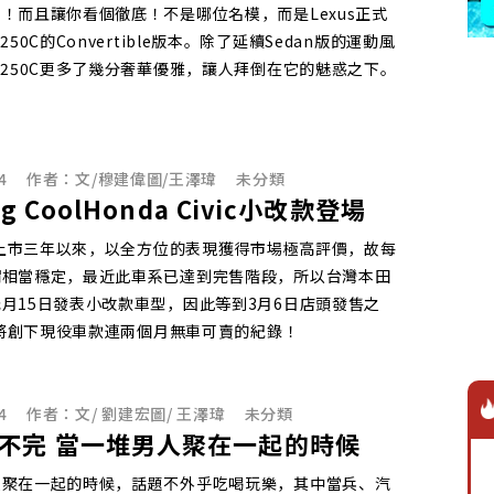
！而且讓你看個徹底！不是哪位名模，而是Lexus正式
250C的Convertible版本。除了延續Sedan版的運動風
S250C更多了幾分奢華優雅，讓人拜倒在它的魅惑之下。
4
作者：
文/穆建偉圖/王澤瑋
未分類
ing CoolHonda Civic小改款登場
ic上市三年以來，以全方位的表現獲得市場極高評價，故每
謂相當穩定，最近此車系已達到完售階段，所以台灣本田
月15日發表小改款車型，因此等到3月6日店頭發售之
ic將創下現役車款連兩個月無車可賣的紀錄！
4
作者：
文/ 劉建宏圖/ 王澤瑋
未分類
不完 當一堆男人聚在一起的時候
人聚在一起的時候，話題不外乎吃喝玩樂，其中當兵、汽