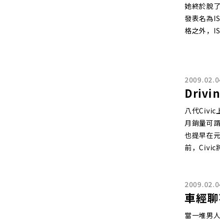
她終於脫了
發表名為IS
格之外，I
2009.02.0
Driv
八代Civ
月銷量可
也提早在元
前，Civ
2009.02.0
車經聊
當一堆男