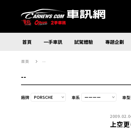
首頁
一手車訊
試駕體驗
專題企劃
首頁
--
--
廠牌
車系
車型
2009.02.0
上空更養