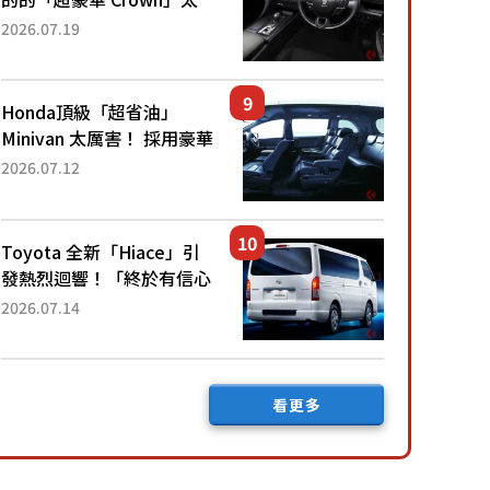
厲害了！採用由「匠人技
2026.07.19
藝」打造的「專屬車色」與
運動化「底盤設定」！還配
備專屬豪華...
Honda頂級「超省油」
Minivan 太厲害！ 採用豪華
「真皮座椅」與專屬「黑色
2026.07.12
內裝」！ 每公升可跑約20
公里，兼具優異節能表現與
舒適「三...
Toyota 全新「Hiace」引
發熱烈迴響！「終於有信心
下訂了！」「哪個等級交車
2026.07.14
最快？」討論不斷！但下訂
後竟然還要等「超過半年」
才能交車？...
看更多