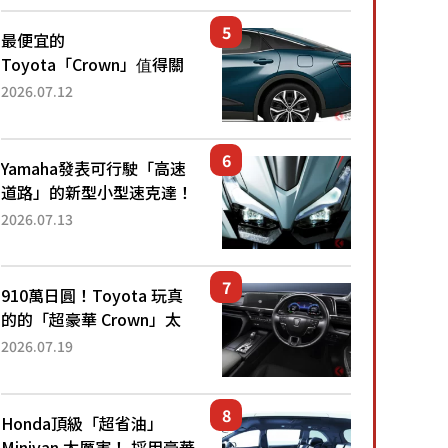
還推出467萬元日圓起的5
人座版...
最便宜的
Toyota「Crown」值得關
注！ 搭載4WD、每公升
2026.07.12
22.4公里低油耗表現超亮
眼！ 配備豐富、超越售價
水準，堪稱高CP值代表的
Yamaha發表可行駛「高速
「...
道路」的新型小型速克達！
搭載能享受超強勁「渦輪
2026.07.13
感」的動力系統！ 採用與
高階「Super Sport」車款
相同的...
910萬日圓！Toyota 玩真
的的「超豪華 Crown」太
厲害了！採用由「匠人技
2026.07.19
藝」打造的「專屬車色」與
運動化「底盤設定」！還配
備專屬豪華...
Honda頂級「超省油」
Minivan 太厲害！ 採用豪華