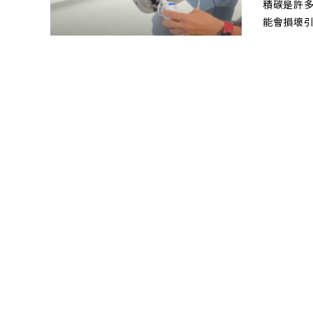
積碳是許
能會損壞引