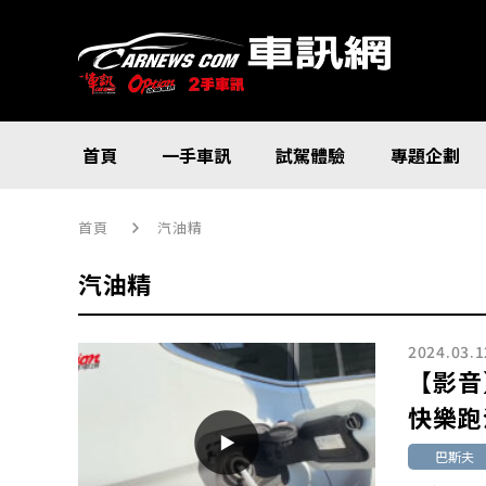
首頁
一手車訊
試駕體驗
專題企劃
首頁
汽油精
汽油精
2024.03.1
【影音
快樂跑
巴斯夫