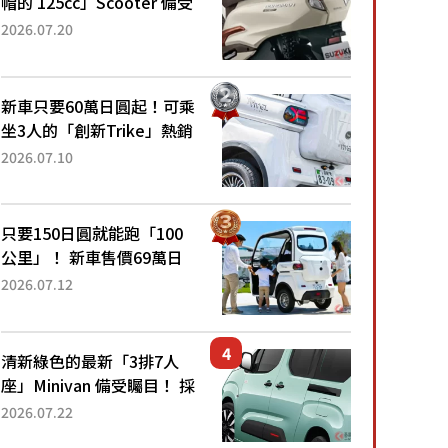
帽的 125cc」Scooter 備受
矚目！採用全新流線設計與
2026.07.20
各項升級，騎乘更加舒適！
已陸續開始出口的新款
「B...
新車只要60萬日圓起！可乘
坐3人的「創新Trike」熱銷
大賣成為人氣車款！「養車
2026.07.10
成本真的超便宜！」「150
日圓就能跑100公里」「小
朋友坐得...
只要150日圓就能跑「100
公里」！ 新車售價69萬日
圓的「3人座」Trike大受歡
2026.07.12
迎！ 順應時代需求，究竟
為何能迅速熱賣？
清新綠色的最新「3排7人
座」Minivan 備受矚目！ 採
用全長4.7公尺剛剛好的車
2026.07.22
身尺寸與「滑門」設計！