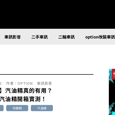
車訊影音
二手車訊
二輪車訊
option改裝車
2
作者：
OPTION
車訊影音
】汽油精真的有用？
汽油精開箱實測！
快樂跑
汽油精