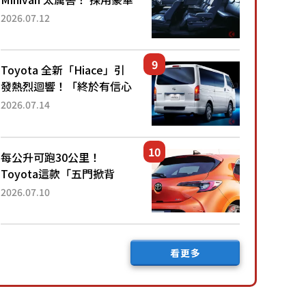
「真皮座椅」與專屬「黑色
2026.07.12
內裝」！ 每公升可跑約20
公里，兼具優異節能表現與
舒適「三...
Toyota 全新「Hiace」引
發熱烈迴響！「終於有信心
下訂了！」「哪個等級交車
2026.07.14
最快？」討論不斷！但下訂
後竟然還要等「超過半年」
才能交車？...
每公升可跑30公里！
Toyota這款「五門掀背
車」真的很厲害！ 擁有全
2026.07.10
長4.3公尺的「剛剛好車身
尺寸」，配備全面升級！
採Hybrid專屬設...
看更多