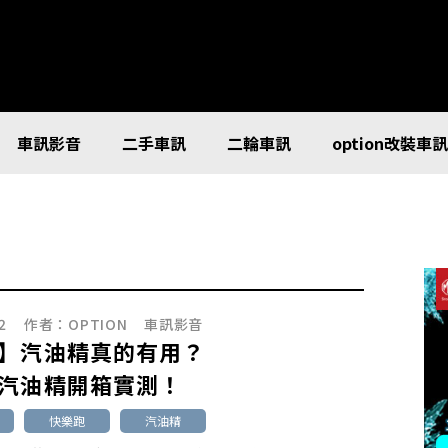
車訊影音
二手車訊
二輪車訊
option改裝車
2
作者：
OPTION
車訊影音
】汽油精真的有用？
汽油精開箱實測！
快樂跑
汽油精