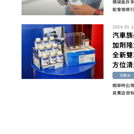
積碳是許
能會損壞引
2024.01.1
汽車族
加劑隆
全新雙
方位清
巴斯夫
開車時出
其實這很有