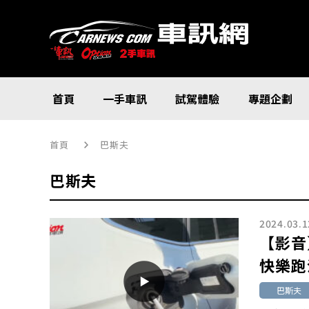
首頁
一手車訊
試駕體驗
專題企劃
首頁
巴斯夫
巴斯夫
2024.03.1
【影音
快樂跑
巴斯夫