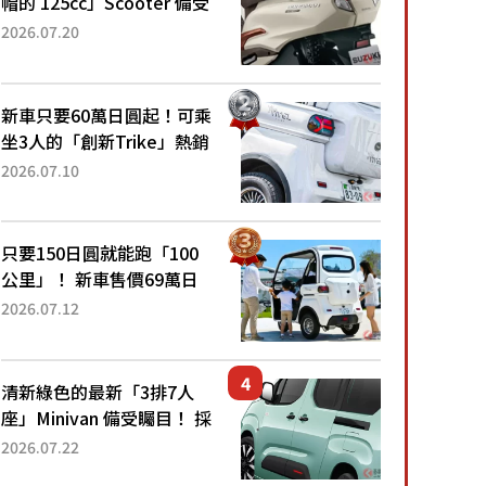
帽的 125cc」Scooter 備受
矚目！採用全新流線設計與
2026.07.20
各項升級，騎乘更加舒適！
已陸續開始出口的新款
「B...
新車只要60萬日圓起！可乘
坐3人的「創新Trike」熱銷
大賣成為人氣車款！「養車
2026.07.10
成本真的超便宜！」「150
日圓就能跑100公里」「小
朋友坐得...
只要150日圓就能跑「100
公里」！ 新車售價69萬日
圓的「3人座」Trike大受歡
2026.07.12
迎！ 順應時代需求，究竟
為何能迅速熱賣？
清新綠色的最新「3排7人
座」Minivan 備受矚目！ 採
用全長4.7公尺剛剛好的車
2026.07.22
身尺寸與「滑門」設計！