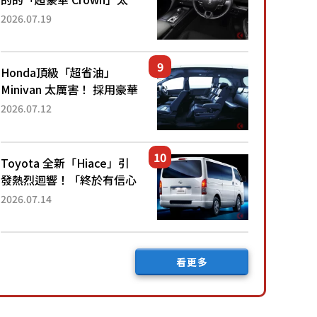
厲害了！採用由「匠人技
2026.07.19
藝」打造的「專屬車色」與
運動化「底盤設定」！還配
備專屬豪華...
Honda頂級「超省油」
Minivan 太厲害！ 採用豪華
「真皮座椅」與專屬「黑色
2026.07.12
內裝」！ 每公升可跑約20
公里，兼具優異節能表現與
舒適「三...
Toyota 全新「Hiace」引
發熱烈迴響！「終於有信心
下訂了！」「哪個等級交車
2026.07.14
最快？」討論不斷！但下訂
後竟然還要等「超過半年」
才能交車？...
看更多