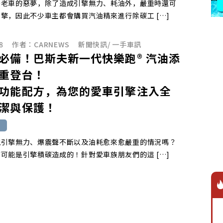
多老車的惡夢，除了造成引擎無力、耗油外，嚴重時還可
擎，因此不少車主都會購買汽油精來進行除碳工 […]
8
作者：
CARNEWS
新聞快訊
/
一手車訊
必備！巴斯夫新一代快樂跑® 汽油添
重登台！
功能配方，為您的愛車引擎注入全
潔與保護！
現引擎無力、爆震聲不斷以及油耗愈來愈嚴重的情況嗎？
可能是引擎積碳造成的！針對愛車族朋友們的這 […]