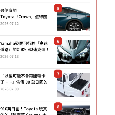
還推出467萬元日圓起的5
人座版...
最便宜的
Toyota「Crown」值得關
注！ 搭載4WD、每公升
2026.07.12
22.4公里低油耗表現超亮
眼！ 配備豐富、超越售價
水準，堪稱高CP值代表的
Yamaha發表可行駛「高速
「...
道路」的新型小型速克達！
搭載能享受超強勁「渦輪
2026.07.13
感」的動力系統！ 採用與
高階「Super Sport」車款
相同的...
「以後可能不會再開輕卡
了……」售價 88 萬日圓的
「超迷你輕型貨車」引發兩
2026.07.09
極評價！「150 日圓就能跑
100 公里！」「免驗車真的
太棒了！...
910萬日圓！Toyota 玩真
的的「超豪華 Crown」太