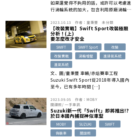
如果還覺得不夠用的話，或許可以考慮進
行渦輪系統的加大，包含利用原廠渦輪進
行加工…
2023.10.13
作者：
童秉豐
未分類
【改裝實戰】Swift Sport改裝極限
分析！(上)
要怎麼改才安全
SWIFT
SWIFT Sport
改裝
改裝實戰
渦輪增壓
進排氣系統
進氣系統
文、圖/童秉豐 車輛/赤焰賽車工程
Suzuki Swift Sport從2018年導入國內
至今，已有多年時間 […]
2023.09.05
作者：
MOBY
間諜照
/
一手車訊
Suzuki新一代「Swift」即將推出!?
於日本國內捕捉神似車型
MOBY
SUZUKI
SWIFT
偽裝車
間諜照