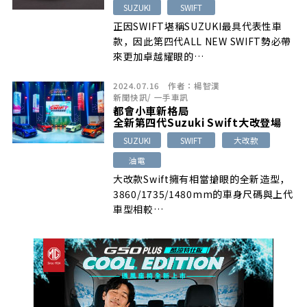
SUZUKI
SWIFT
正因SWIFT堪稱SUZUKI最具代表性車
款，因此第四代ALL NEW SWIFT勢必帶
來更加卓越耀眼的…
2024.07.16
作者：
楊智漢
新聞快訊
/
一手車訊
都會小車新格局
全新第四代Suzuki Swift大改登場
SUZUKI
SWIFT
大改款
油電
大改款Swift擁有相當搶眼的全新造型，
3860/1735/1480mm的車身尺碼與上代
車型相較…