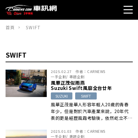
首頁
SWIFT
SWIFT
2025.02.27
作者：
CARNEWS
一手企劃
/
專題企劃
風華正茂似雨燕
Suzuki Swift風靡全台廿年
SUZUKI
SWIFT
風華正茂是華人形容年輕人20歲的青春
年少，但是對於汽車產業來說，20年代
表的更是經歷風霜考驗後，依然屹立不搖
的品質典範…
2025.01.03
作者：
CARNEWS
一手企劃
/
專題企劃