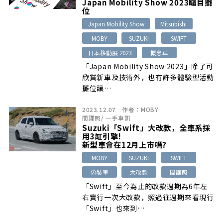
Japan Mobility Show 2023矚目攤
位
Japan Mobility Show
Mitsubishi
MOBY
SUZUKI
SWIFT
日本移動展 2023
概念車
「Japan Mobility Show 2023」除了可
欣賞新車及技術外，也有許多體驗型活動
攤位讓…
2023.12.07
作者：
MOBY
間諜照
/
一手車訊
Suzuki「Swift」大改款，全車系採
用3缸引擎!
新型車會在12月上市嗎?
MOBY
SUZUKI
SWIFT
偽裝車
大改款
間諜照
「Swift」至今為止的改款週期為6年左
右實行一次大改款，照過往週期來看現行
「Swift」也來到…