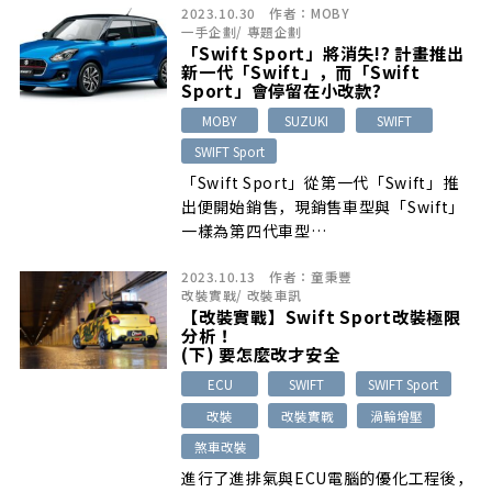
2023.10.30
作者：
MOBY
一手企劃
/
專題企劃
「Swift Sport」將消失!? 計畫推出
新一代「Swift」，而「Swift
Sport」會停留在小改款?
MOBY
SUZUKI
SWIFT
SWIFT Sport
「Swift Sport」從第一代「Swift」推
出便開始銷售，現銷售車型與「Swift」
一樣為第四代車型…
2023.10.13
作者：
童秉豐
改裝實戰
/
改裝車訊
【改裝實戰】Swift Sport改裝極限
分析！
(下) 要怎麼改才安全
ECU
SWIFT
SWIFT Sport
改裝
改裝實戰
渦輪增壓
煞車改裝
進行了進排氣與ECU電腦的優化工程後，