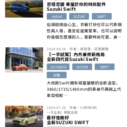
百搭百變 專屬於你的時尚配件
Suzuki Swift
Hybrid
SUZUKI
SWIFT
俗語說相由心生，衣著打扮也可以代表個
性與人格，甚至從座駕愛車，也可以說明
你是個怎麼樣的人，喜歡時尚可愛、身段
輕巧靈活…
2024.08.19
作者：
楊智漢
試駕體驗
【一手試駕】內外兼修新格局
全新四代目Suzuki Swift
12V Hybrid
SUZUKI
SWIFT
試駕
大改款Swift擁有相當搶眼的全新造型，
3860/1735/1480mm的車身尺碼與上代
車型相較…
2024.07.26
作者：
CARNEWS
一手企劃
/
專題企劃
最好是剛好
全新SUZUKI SWIFT