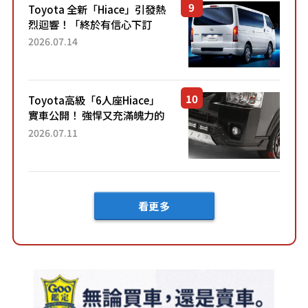
Toyota 全新「Hiace」引發熱
烈迴響！「終於有信心下訂
了！」「哪個等級交車最
2026.07.14
快？」討論不斷！但下訂後竟
然還要等「超過半年」才能交
車？...
Toyota高級「6人座Hiace」
實車公開！ 強悍又充滿魄力的
「全黑設計」搭配特別「豪華
2026.07.11
內裝」！ Premium打造的「限
定Bruno」由...
看更多