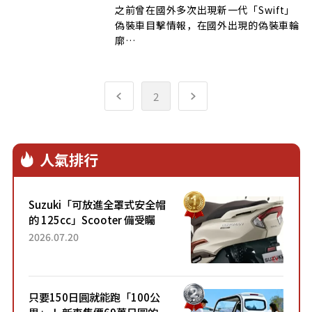
之前曾在國外多次出現新一代「Swift」
偽裝車目擊情報，在國外出現的偽裝車輪
廓…
2
人氣排行
Suzuki「可放進全罩式安全帽
的 125cc」Scooter 備受矚
目！採用全新流線設計與各項
2026.07.20
升級，騎乘更加舒適！已陸續
開始出口的新款「B...
只要150日圓就能跑「100公
里」！ 新車售價69萬日圓的