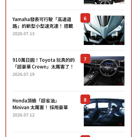
稱高CP值代表的「...
Yamaha發表可行駛「高速道
路」的新型小型速克達！ 搭載
能享受超強勁「渦輪感」的動
2026.07.13
力系統！ 採用與高階「Super
Sport」車款相同的...
910萬日圓！Toyota 玩真的的
「超豪華 Crown」太厲害了！
採用由「匠人技藝」打造的
2026.07.19
「專屬車色」與運動化「底盤
設定」！還配備專屬豪華...
Honda頂級「超省油」
Minivan 太厲害！ 採用豪華
「真皮座椅」與專屬「黑色內
2026.07.12
裝」！ 每公升可跑約20公里，
兼具優異節能表現與舒適
「三...