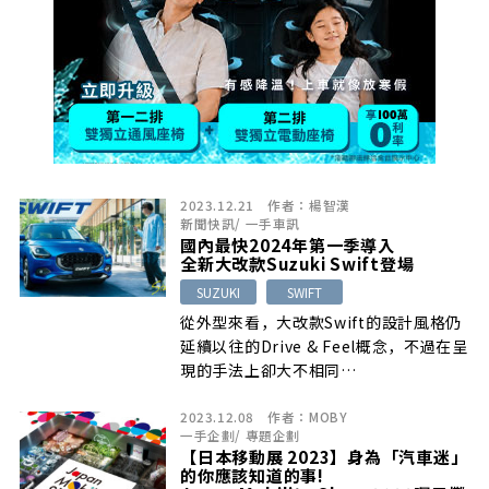
2023.12.21
作者：
楊智漢
新聞快訊
/
一手車訊
國內最快2024年第一季導入
全新大改款Suzuki Swift登場
SUZUKI
SWIFT
從外型來看，大改款Swift的設計風格仍
延續以往的Drive & Feel概念，不過在呈
現的手法上卻大不相同…
2023.12.08
作者：
MOBY
一手企劃
/
專題企劃
【日本移動展 2023】身為「汽車迷」
的你應該知道的事!