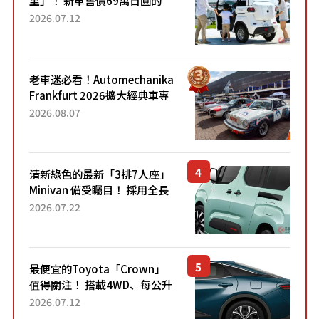
「3人座」Trike大受歡迎！ 順
2026.07.12
應時代需求，究竟為何能迅速
熱賣？
老車迷必看！Automechanika
Frankfurt 2026擴大經典車專
區 1954年珍稀古董車現場修復
2026.08.07
清新綠色的最新「3排7人座」
Minivan 備受矚目！ 採用全長
4.7公尺剛剛好的車身尺寸與
2026.07.22
「滑門」設計！ 還推出467萬
元日圓起的5人座版...
最便宜的Toyota「Crown」
值得關注！ 搭載4WD、每公升
22.4公里低油耗表現超亮眼！
2026.07.12
配備豐富、超越售價水準，堪