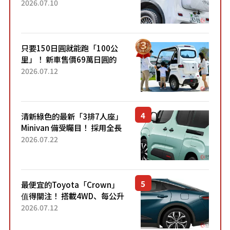
成為人氣車款！「養車成本真
2026.07.10
的超便宜！」「150日圓就能
跑100公里」「小朋友坐得...
只要150日圓就能跑「100公
里」！ 新車售價69萬日圓的
「3人座」Trike大受歡迎！ 順
2026.07.12
應時代需求，究竟為何能迅速
熱賣？
清新綠色的最新「3排7人座」
Minivan 備受矚目！ 採用全長
4.7公尺剛剛好的車身尺寸與
2026.07.22
「滑門」設計！ 還推出467萬
元日圓起的5人座版...
最便宜的Toyota「Crown」
值得關注！ 搭載4WD、每公升
22.4公里低油耗表現超亮眼！
2026.07.12
配備豐富、超越售價水準，堪
稱高CP值代表的「...