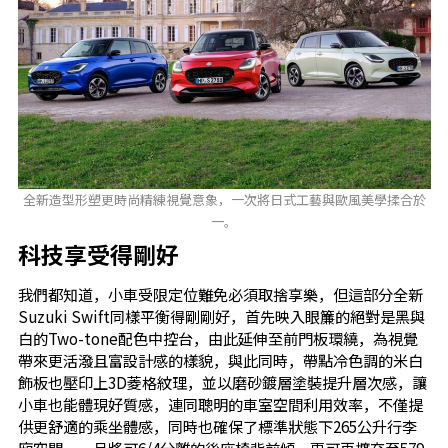
全新造型形塑更時尚精練視覺意象，一次將日式工藝與歐風美學揉合於
一。
科技享受得剛好
我們都知道，小車受限定位難免必須取捨享樂，但這部分全新
Suzuki Swift同樣平衡得剛剛好，首先映入眼簾的絕對是黑與
白的Two-tone配色中控台，由此延伸至前門板環繞，為視覺
帶來更活潑且富設計感的樣貌，與此同時，帶點冷色調的米白
飾板也壓印上3D菱格紋理，並以磨砂鍍層塗裝提升層次感，讓
小車也能體現好質感，連同聰明的車室空間利用效率，不僅提
供更舒適的乘坐體感，同時也確保了標準狀態下265公升行李
廂空間，一旦將可6/4分離的後座椅背前傾，更可再擴充至579