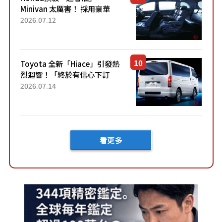
Minivan 太厲害！ 採用豪華
「真皮座椅」與專屬「黑色內
2026.07.12
裝」！ 每公升可跑約20公里，
兼具優異節能表現與舒適
「三...
Toyota 全新「Hiace」引發熱
烈迴響！「終於有信心下訂
了！」「哪個等級交車最
2026.07.14
快？」討論不斷！但下訂後竟
然還要等「超過半年」才能交
車？...
看更多