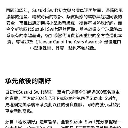
回顧2005年，Suzuki Swift初次與台灣車迷面對面，憑藉歐風
濃郁的造型、精緻時尚的設計、紮實動感的駕馭與超越同級的
安全，甫推出旋即橫掃小型掀背級距，獲得市場熱烈好評。而
今全新第四代Suzuki Swift翩然再臨，奠基於這支全球戰略車
系既有的卓越基礎，復加添當代消費者所重視的全方位進化本
質，奪得2025《Taiwan Car of the Years Awards》最佳進口
小型車殊榮，其實一點也不難想像。
承先啟後的剛好
自初代Suzuki Swift問市，至今已擄獲全球超過900萬名車主
的喜愛，而方於2024年7月正式發表的第四代Suzuki Swift，
更堪稱完美承襲車系長此以往的優良血脈，同時成就小型掀背
車全新制高點。
源自「極致剛好」造車哲學，全新Suzuki Swift充分掌握增一
分太多減一分太少的中道，一次將日式工藝與歐風美學揉合於