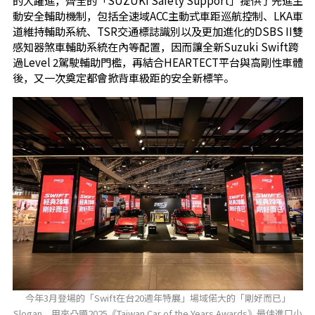
的大躍進，齊全的「SUZUKI Safety Support」提供了先進主
動安全輔助機制，包括全速域ACC主動式車距巡航控制、LKA車
道維持輔助系統、TSR交通標誌識別以及更加進化的DSBS II雙
感知器煞車輔助系統在內等配置，因而讓全新Suzuki Swift跨
過Level 2駕駛輔助門檻，再結合HEARTECT平台與高剛性車體
後，又一次奠定都會掀背車級距的安全新標竿。
今年3月登場的「Swift在台20週年特展」場域偌大的「剛好而已」
Slogan，用來凸顯2025《Taiwan Car of the Years Awards》最佳進口小