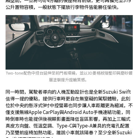
公升置物容積，一般狀態下擺放行李物件皆能勝任愉快。
Two-tone配色中控台延伸至前門板環繞，並以3D菱格紋理壓印與磨砂鍍
層塗裝提升座艙質感。
同一時間，駕駛者導向的人機互動設計也是全新Suzuki Swift
值得一提的優點，提供行車時更自在無窒礙的駕馭體驗，此刻
位於中央的懸浮式9吋中控螢幕也同步讓人車距離更為縮減，不
僅支援無線Apple CarPlay與Android Auto手機連結功能，同
時倒車時也能提供後視顯影畫面降低盲區影響，再加上三輻式
真皮方向盤、恆溫空調、Type-C與Type-A兼具的充電孔配置
乃至雙前座椅加熱功能，誰說小車就該陽春？至少全新Suzuki