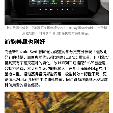
中央懸浮式9吋中控螢幕可支援無線Apple CarPlay與Android Auto手機
連結功能，同時倒車時也能提供後方顯影畫面。
節能樂趣也剛好
而全新Suzuki Swift關於動力配置的部分更充分展現「極致剛
好」的精髓，即便與前代Swift同為1,197c.c.排氣量，但引擎架
構其實有了翻天覆地的變化，改以直列三缸搭配SHVS智能混
合動力系統，本身耗能表現即極驚人，再加上僅僅945kg的羽
量級車重，輕鬆獲得經濟部能源署一級能耗效率認證不說，更
締造出24.5km/L絕佳平均油耗成績，同時維持超低牌照稅與燃
料使用費的輕省優勢。