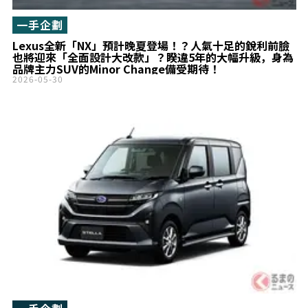
一手企劃
Lexus全新「NX」預計晚夏登場！？人氣十足的銳利前臉
也將迎來「全面設計大改款」？睽違5年的大幅升級，身為
品牌主力SUV的Minor Change備受期待！
2026-05-30