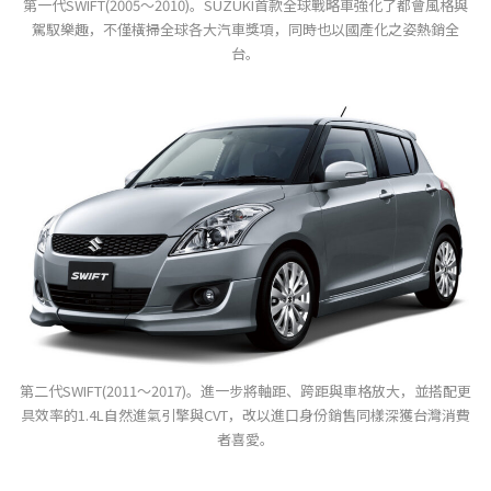
第一代SWIFT(2005～2010)。SUZUKI首款全球戰略車強化了都會風格與
駕馭樂趣，不僅橫掃全球各大汽車獎項，同時也以國產化之姿熱銷全
台。
第二代SWIFT(2011～2017)。進一步將軸距、跨距與車格放大，並搭配更
具效率的1.4L自然進氣引擎與CVT，改以進口身份銷售同樣深獲台灣消費
者喜愛。