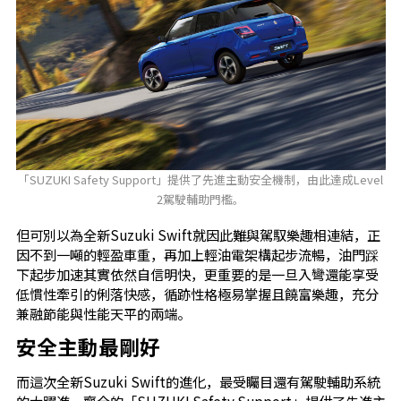
「SUZUKI Safety Support」提供了先進主動安全機制，由此達成Level
2駕駛輔助門檻。
但可別以為全新Suzuki Swift就因此難與駕馭樂趣相連結，正
因不到一噸的輕盈車重，再加上輕油電架構起步流暢，油門踩
下起步加速其實依然自信明快，更重要的是一旦入彎還能享受
低慣性牽引的俐落快感，循跡性格極易掌握且饒富樂趣，充分
兼融節能與性能天平的兩端。
安全主動最剛好
而這次全新Suzuki Swift的進化，最受矚目還有駕駛輔助系統