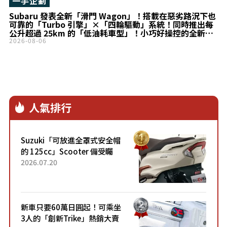
一手企劃
Subaru 發表全新「滑門 Wagon」！搭載在惡劣路況下也
可靠的「Turbo 引擎」×「四輪驅動」系統！同時推出每
公升超過 25km 的「低油耗車型」！小巧好操控的全新
Stella 登場！
2026-08-06
人氣排行
Suzuki「可放進全罩式安全帽
的 125cc」Scooter 備受矚
目！採用全新流線設計與各項
2026.07.20
升級，騎乘更加舒適！已陸續
開始出口的新款「B...
新車只要60萬日圓起！可乘坐
3人的「創新Trike」熱銷大賣