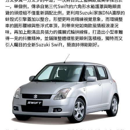
一，舉個例，傳承自第三代Swift的六角形水箱護罩與略顯直
聳的頭燈組不僅重新調配比例，更利用Suzuki家族DNA濃厚的
蚌殼式引擎蓋加以整合，形塑更時尚精練視覺意象，而環繞整
車的圓形腰線與懸浮式車頂，則帶來宛如南歐風情般浪漫況
味，再加上飽滿且具張力的擴展式輪拱線條，打造出小型車難
得一見的抖擻精神，並鋪陳整體樣態更顯俐落積極，獨特而又
引人矚目的全新Suzuki Swift，簡直帥得剛剛好。