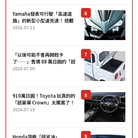
Yamaha發表可行駛「高速道
路」的新型小型速克達！ 搭載
能享受超強勁「渦輪感」的動
2026.07.13
力系統！ 採用與高階「Super
Sport」車款相同的...
「以後可能不會再開輕卡
了……」售價 88 萬日圓的「超
迷你輕型貨車」引發兩極評
2026.07.09
價！「150 日圓就能跑 100 公
里！」「免驗車真的太棒
了！...
910萬日圓！Toyota 玩真的的
「超豪華 Crown」太厲害了！
採用由「匠人技藝」打造的
2026.07.19
「專屬車色」與運動化「底盤
設定」！還配備專屬豪華...
Honda頂級「超省油」